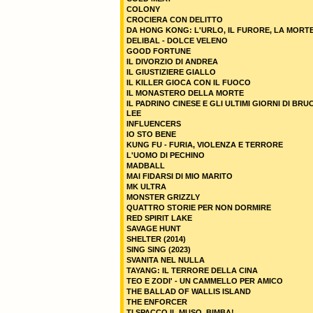
COLONY
CROCIERA CON DELITTO
DA HONG KONG: L'URLO, IL FURORE, LA MORT
DELIBAL - DOLCE VELENO
GOOD FORTUNE
IL DIVORZIO DI ANDREA
IL GIUSTIZIERE GIALLO
IL KILLER GIOCA CON IL FUOCO
IL MONASTERO DELLA MORTE
IL PADRINO CINESE E GLI ULTIMI GIORNI DI BRU
LEE
INFLUENCERS
IO STO BENE
KUNG FU - FURIA, VIOLENZA E TERRORE
L'UOMO DI PECHINO
MADBALL
MAI FIDARSI DI MIO MARITO
MK ULTRA
MONSTER GRIZZLY
QUATTRO STORIE PER NON DORMIRE
RED SPIRIT LAKE
SAVAGE HUNT
SHELTER (2014)
SING SING (2023)
SVANITA NEL NULLA
TAYANG: IL TERRORE DELLA CINA
TEO E ZODI' - UN CAMMELLO PER AMICO
THE BALLAD OF WALLIS ISLAND
THE ENFORCER
TI SPACCO IL MUSO, BIMBA!