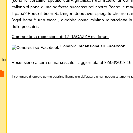
(sono le cartoline spedite dall'Afghanistan dal fratello di Ca
italiano si pone è: ma se fosse successo nel nostro Paese, e m
il papa? Forse il buon Ratzinger, dopo aver spiegato che non an
"ogni botta è una tacca", avrebbe come minimo reintrodotto la c
delle peccatrici.
Commenta la recensione di 17 RAGAZZE sul forum
Condividi recensione su Facebook
film
Recensione a cura di
marcoscafu
- aggiornata al 22/03/2012 16
Il contenuto di questo scritto esprime il pensiero dell'autore e non necessariamente 