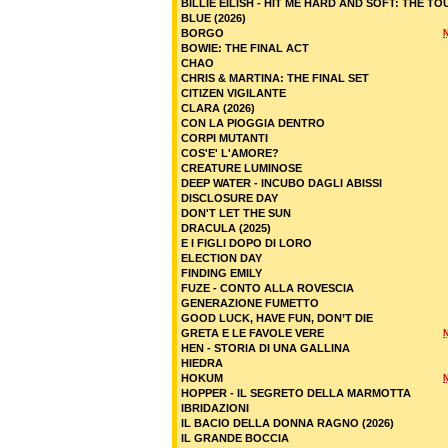
BILLIE EILISH - HIT ME HARD AND SOFT: THE TO
BLUE (2026)
BORGO
BOWIE: THE FINAL ACT
CHAO
CHRIS & MARTINA: THE FINAL SET
CITIZEN VIGILANTE
CLARA (2026)
CON LA PIOGGIA DENTRO
CORPI MUTANTI
COS'E' L'AMORE?
CREATURE LUMINOSE
DEEP WATER - INCUBO DAGLI ABISSI
DISCLOSURE DAY
DON'T LET THE SUN
DRACULA (2025)
E I FIGLI DOPO DI LORO
ELECTION DAY
FINDING EMILY
FUZE - CONTO ALLA ROVESCIA
GENERAZIONE FUMETTO
GOOD LUCK, HAVE FUN, DON’T DIE
GRETA E LE FAVOLE VERE
HEN - STORIA DI UNA GALLINA
HIEDRA
HOKUM
HOPPER - IL SEGRETO DELLA MARMOTTA
IBRIDAZIONI
IL BACIO DELLA DONNA RAGNO (2026)
IL GRANDE BOCCIA