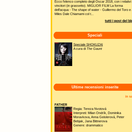
Ecco l'elenco completo degli Oscar 2018, con i relativi
vincitori (in grassetto). MIGLIOR FILM La forma
dell'acqua - The shape of water - Guillermo del Toro e 
Miles Dale Chiamami col t...
tutti i post del b
Speciali
Speciale SHOKUZAI
A cura di
The Gaunt
Ultime recensioni inserite
in s
FATHER
Regia: Tereza Nvotová
Interpreti: Milan Ondrík, Dominika
Moravkova, Anna Geislerová, Peter
Bebjak, Jana Bittnerova
Genere: drammatico