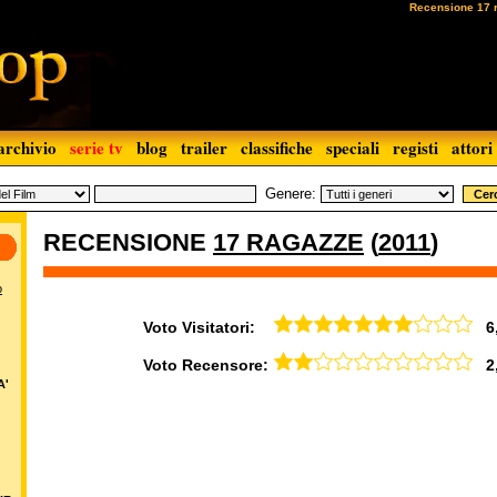
Recensione 17 
archivio
serie tv
blog
trailer
classifiche
speciali
registi
attori
Genere:
RECENSIONE
17 RAGAZZE
(
2011
)
o
Voto Visitatori:
6,8
Voto Recensore:
2,
A'