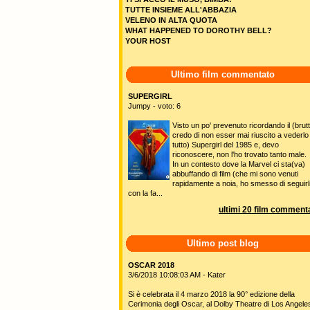
TUTTE INSIEME ALL'ABBAZIA
VELENO IN ALTA QUOTA
WHAT HAPPENED TO DOROTHY BELL?
YOUR HOST
Ultimo film commentato
SUPERGIRL
Jumpy - voto: 6
Visto un po' prevenuto ricordando il (brutt
credo di non esser mai riuscito a vederlo
tutto) Supergirl del 1985 e, devo
riconoscere, non l'ho trovato tanto male.
In un contesto dove la Marvel ci sta(va)
abbuffando di film (che mi sono venuti
rapidamente a noia, ho smesso di seguirl
con la fa...
ultimi 20 film commenta
Ultimo post blog
OSCAR 2018
3/6/2018 10:08:03 AM - Kater
Si è celebrata il 4 marzo 2018 la 90° edizione della
Cerimonia degli Oscar, al Dolby Theatre di Los Angele