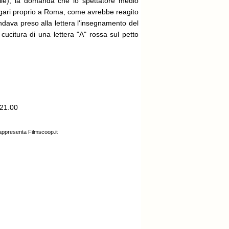
mille), la domanda che lo spettatore medio
agari proprio a Roma, come avrebbe reagito
dava preso alla lettera l'insegnamento del
ucitura di una lettera "A" rossa sul petto
.21.00
rappresenta Filmscoop.it