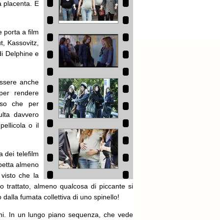
a placenta. E
 porta a film
t, Kassovitz,
di Delphine e
essere anche
 per rendere
esso che per
ulta davvero
ellicola o il
a dei telefilm
spetta almeno
 visto che la
o trattato, almeno qualcosa di piccante si
dalla fumata collettiva di uno spinello!
oghi. In un lungo piano sequenza, che vede