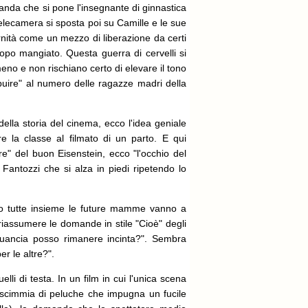
omanda che si pone l'insegnante di ginnastica
a telecamera si sposta poi su Camille e le sue
rnità come un mezzo di liberazione da certi
i dopo mangiato. Questa guerra di cervelli si
eno e non rischiano certo di elevare il tono
ribuire" al numero delle ragazze madri della
 della storia del cinema, ecco l'idea geniale
re la classe al filmato di un parto. E qui
e" del buon Eisenstein, ecco "l'occhio del
Fantozzi che si alza in piedi ripetendo lo
do tutte insieme le future mamme vanno a
 riassumere le domande in stile "Cioè" degli
guancia posso rimanere incinta?". Sembra
er le altre?".
elli di testa. In un film in cui l'unica scena
 scimmia di peluche che impugna un fucile