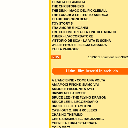
TERAPIA DI FAMIGLIA
THE CHRISTOPHERS
THE DINK - MAGO DEL PICKLEBALL
THE LUNCH: A LETTER TO AMERICA
TI AUGURO OGNI BENE
TOY STORY 5
TRA AMORE E INGANNI
TRE CHILOMETRI ALLA FINE DEL MONDO
TUNER - L’ACCORDATORE
VITTORIO DE SICA - LA VITA IN SCENA
WILLIE PEYOTE - ELEGIA SABAUDA
YALLA PARKOUR
1073251
commenti su
53872
Ultimi film inseriti in archivio
A L'ANCIENNE - COME UNA VOLTA
AMIAMOCI FINCHE' SIAMO VIVI
AMORE E PASSIONE A SYLT
BRIVIDI NELLA NOTTE
BRUCE LEE - THE FLYING DRAGON
BRUCE LEE IL LEGGENDARIO
BRUCE LEE, IL CAMPIONE
CASH OUT 2: HIGH ROLLERS
CHASING THE WIND
CHE CARAMBOLE… RAGAZZI!!!...
CHEN: LA FURIA SCATENATA
COLD MEAT