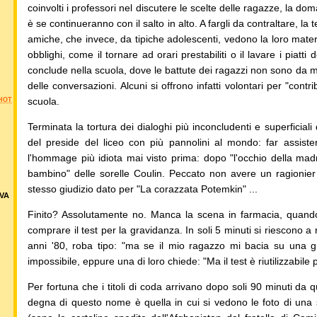
coinvolti i professori nel discutere le scelte delle ragazze, la d
è se continueranno con il salto in alto. A fargli da contraltare, l
amiche, che invece, da tipiche adolescenti, vedono la loro mate
obblighi, come il tornare ad orari prestabiliti o il lavare i piatt
conclude nella scuola, dove le battute dei ragazzi non sono da m
delle conversazioni. Alcuni si offrono infatti volontari per "cont
scuola.
HOT
Terminata la tortura dei dialoghi più inconcludenti e superficiali
del preside del liceo con più pannolini al mondo: far assiste
l'hommage più idiota mai visto prima: dopo "l'occhio della madr
bambino" delle sorelle Coulin. Peccato non avere un ragionier 
stesso giudizio dato per "La corazzata Potemkin" ...
VA
Finito? Assolutamente no. Manca la scena in farmacia, quan
comprare il test per la gravidanza. In soli 5 minuti si riescono a
anni '80, roba tipo: "ma se il mio ragazzo mi bacia su una 
impossibile, eppure una di loro chiede: "Ma il test è riutilizzabile p
Per fortuna che i titoli di coda arrivano dopo soli 90 minuti da qu
degna di questo nome è quella in cui si vedono le foto di una