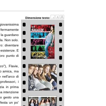
Dimensione testo:
 giovanissima
è fermamente
 la guardano
la. Non solo.
ro: diventare
 esistenze. E
loro punto di
nco
"), Flavie,
ro amica, ma
 nell'arco di
rofessori, i
izia in prima
ua intenzione
uo gesto una
 festa un po'