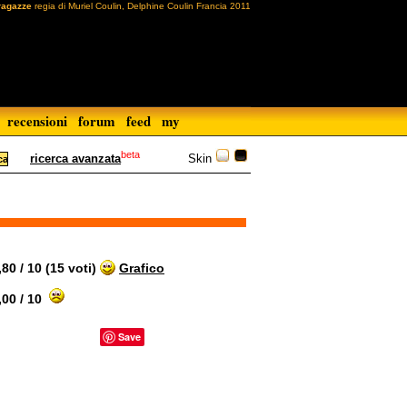
ragazze
regia di Muriel Coulin, Delphine Coulin Francia 2011
recensioni
forum
feed
my
beta
Skin
ricerca avanzata
0 / 10 (15 voti)
Grafico
00 / 10
Save