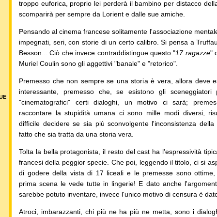
troppo euforica, proprio lei perderà il bambino per distacco dell
scomparirà per sempre da Lorient e dalle sue amiche.
Pensando al cinema francese solitamente l'associazione mentale
impegnati, seri, con storie di un certo calibro. Si pensa a Truffau
Besson... Ciò che invece contraddistingue questo "
17 ragazze
" 
Muriel Coulin sono gli aggettivi "banale" e "retorico".
Premesso che non sempre se una storia è vera, allora deve 
interessante, premesso che, se esistono gli sceneggiatori
DUE
"cinematografici" certi dialoghi, un motivo ci sarà; prem
raccontare la stupidità umana ci sono mille modi diversi, ris
difficile decidere se sia più sconvolgente l'inconsistenza della p
fatto che sia tratta da una storia vera.
Tolta la bella protagonista, il resto del cast ha l'espressività tipic
francesi della peggior specie. Che poi, leggendo il titolo, ci si a
di godere della vista di 17 liceali e le premesse sono ottime,
prima scena le vede tutte in lingerie! E dato anche l'argoment
sarebbe potuto inventare, invece l'unico motivo di censura è dato 
Atroci, imbarazzanti, chi più ne ha più ne metta, sono i dial