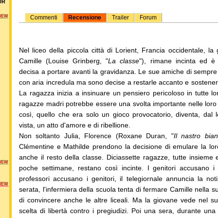
UR
NEW
Commenti
Recensione
Trailer
Forum
Nel liceo della piccola città di Lorient, Francia occidentale, la
Camille (Louise Grinberg, "
La classe
"), rimane incinta ed 
decisa a portare avanti la gravidanza. Le sue amiche di sempre
con aria incredula ma sono decise a restarle accanto e sostener
La ragazza inizia a insinuare un pensiero pericoloso in tutte lo
ragazze madri potrebbe essere una svolta importante nelle loro
così, quello che era solo un gioco provocatorio, diventa, dal 
vista, un atto d'amore e di ribellione.
Non soltanto Julia, Florence (Roxane Duran, "
Il nastro bia
Clémentine e Mathilde prendono la decisione di emulare la lo
anche il resto della classe. Diciassette ragazze, tutte insieme e
NEW
poche settimane, restano così incinte. I genitori accusano i p
professori accusano i genitori, il telegiornale annuncia la not
NEW
serata, l'infermiera della scuola tenta di fermare Camille nella s
di convincere anche le altre liceali. Ma la giovane vede nel s
scelta di libertà contro i pregiudizi. Poi una sera, durante una