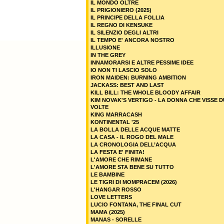
IL MONDO OLTRE
IL PRIGIONIERO (2025)
IL PRINCIPE DELLA FOLLIA
IL REGNO DI KENSUKE
IL SILENZIO DEGLI ALTRI
IL TEMPO E' ANCORA NOSTRO
ILLUSIONE
IN THE GREY
INNAMORARSI E ALTRE PESSIME IDEE
IO NON TI LASCIO SOLO
IRON MAIDEN: BURNING AMBITION
JACKASS: BEST AND LAST
KILL BILL: THE WHOLE BLOODY AFFAIR
KIM NOVAK'S VERTIGO - LA DONNA CHE VISSE 
VOLTE
KING MARRACASH
KONTINENTAL '25
LA BOLLA DELLE ACQUE MATTE
LA CASA - IL ROGO DEL MALE
LA CRONOLOGIA DELL’ACQUA
LA FESTA E' FINITA!
L'AMORE CHE RIMANE
L'AMORE STA BENE SU TUTTO
LE BAMBINE
LE TIGRI DI MOMPRACEM (2026)
L'HANGAR ROSSO
LOVE LETTERS
LUCIO FONTANA, THE FINAL CUT
MAMA (2025)
MANAS - SORELLE