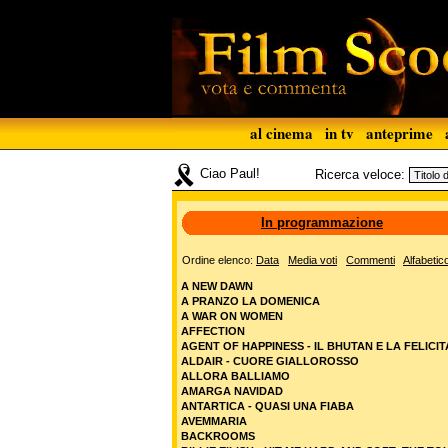
al cinema
in tv
anteprime
Ciao Paul!
Ricerca veloce:
In programmazione
Ordine elenco:
Data
Media voti
Commenti
Alfabetic
A NEW DAWN
A PRANZO LA DOMENICA
A WAR ON WOMEN
AFFECTION
AGENT OF HAPPINESS - IL BHUTAN E LA FELICIT
ALDAIR - CUORE GIALLOROSSO
ALLORA BALLIAMO
AMARGA NAVIDAD
ANTARTICA - QUASI UNA FIABA
AVEMMARIA
BACKROOMS