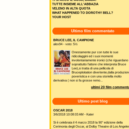
TUTTE INSIEME ALL'ABBAZIA
VELENO IN ALTA QUOTA
WHAT HAPPENED TO DOROTHY BELL?
YOUR HOST
Ultimo film commentato
BRUCE LEE, IL CAMPIONE
alex94 - voto: 5½
Onestamente pur con tutte le sue
ridicolaggini ed i suoi momenti
involontariamente ironici (che riguardano
soprattutto l'attore che interpreta Bruce
Lee),si tratta di una pellicola di
Bruceploitation divertente,dalla produzio
poveristica e con una storiella molto
derivativa ( non si fa grosse remo...
ultimi 20 film commenta
Ultimo post blog
OSCAR 2018
3/6/2018 10:08:03 AM - Kater
Si è celebrata il 4 marzo 2018 la 90° edizione della
Cerimonia degli Oscar, al Dolby Theatre di Los Angele