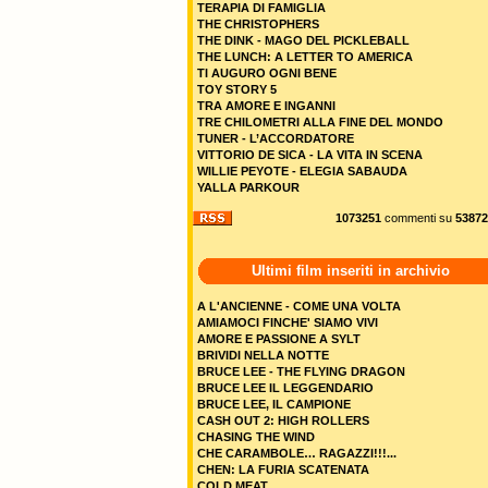
TERAPIA DI FAMIGLIA
THE CHRISTOPHERS
THE DINK - MAGO DEL PICKLEBALL
THE LUNCH: A LETTER TO AMERICA
TI AUGURO OGNI BENE
TOY STORY 5
TRA AMORE E INGANNI
TRE CHILOMETRI ALLA FINE DEL MONDO
TUNER - L’ACCORDATORE
VITTORIO DE SICA - LA VITA IN SCENA
WILLIE PEYOTE - ELEGIA SABAUDA
YALLA PARKOUR
1073251
commenti su
53872
Ultimi film inseriti in archivio
A L'ANCIENNE - COME UNA VOLTA
AMIAMOCI FINCHE' SIAMO VIVI
AMORE E PASSIONE A SYLT
BRIVIDI NELLA NOTTE
BRUCE LEE - THE FLYING DRAGON
BRUCE LEE IL LEGGENDARIO
BRUCE LEE, IL CAMPIONE
CASH OUT 2: HIGH ROLLERS
CHASING THE WIND
CHE CARAMBOLE… RAGAZZI!!!...
CHEN: LA FURIA SCATENATA
COLD MEAT