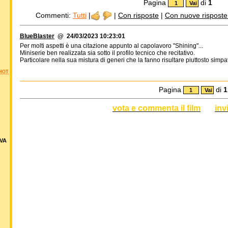
Pagina
di
1
Commenti:
Tutti
|
|
Con risposte
|
Con nuove risposte d
BlueBlaster
@ 24/03/2023 10:23:01
Per molti aspetti è una citazione appunto al capolavoro "Shining"...
Miniserie ben realizzata sia sotto il profilo tecnico che recitativo.
Particolare nella sua mistura di generi che la fanno risultare piuttosto simpa
HOT
Pagina
di
1
vota e commenta il film
inv
VA