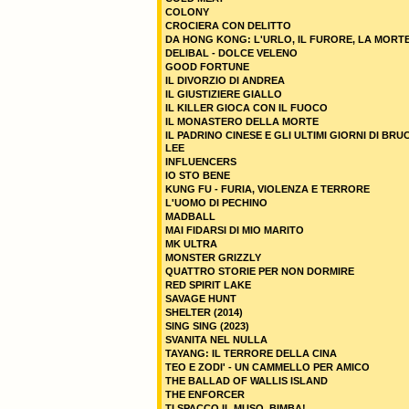
COLONY
CROCIERA CON DELITTO
DA HONG KONG: L'URLO, IL FURORE, LA MORT
DELIBAL - DOLCE VELENO
GOOD FORTUNE
IL DIVORZIO DI ANDREA
IL GIUSTIZIERE GIALLO
IL KILLER GIOCA CON IL FUOCO
IL MONASTERO DELLA MORTE
IL PADRINO CINESE E GLI ULTIMI GIORNI DI BRU
LEE
INFLUENCERS
IO STO BENE
KUNG FU - FURIA, VIOLENZA E TERRORE
L'UOMO DI PECHINO
MADBALL
MAI FIDARSI DI MIO MARITO
MK ULTRA
MONSTER GRIZZLY
QUATTRO STORIE PER NON DORMIRE
RED SPIRIT LAKE
SAVAGE HUNT
SHELTER (2014)
SING SING (2023)
SVANITA NEL NULLA
TAYANG: IL TERRORE DELLA CINA
TEO E ZODI' - UN CAMMELLO PER AMICO
THE BALLAD OF WALLIS ISLAND
THE ENFORCER
TI SPACCO IL MUSO, BIMBA!