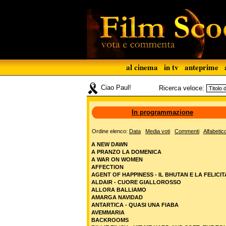
al cinema
in tv
anteprime
Ciao Paul!
Ricerca veloce:
In programmazione
Ordine elenco:
Data
Media voti
Commenti
Alfabetic
A NEW DAWN
A PRANZO LA DOMENICA
A WAR ON WOMEN
AFFECTION
AGENT OF HAPPINESS - IL BHUTAN E LA FELICIT
ALDAIR - CUORE GIALLOROSSO
ALLORA BALLIAMO
AMARGA NAVIDAD
ANTARTICA - QUASI UNA FIABA
AVEMMARIA
BACKROOMS