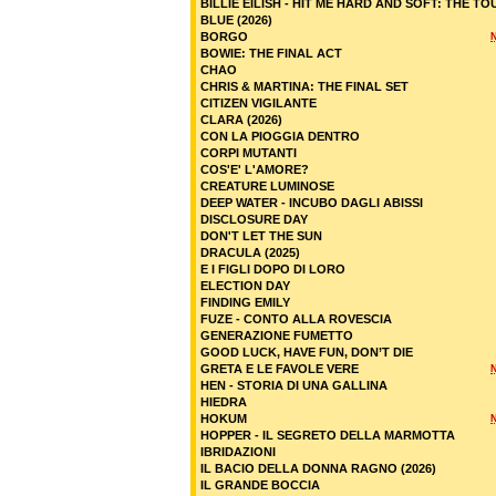
BILLIE EILISH - HIT ME HARD AND SOFT: THE TO
BLUE (2026)
BORGO
BOWIE: THE FINAL ACT
CHAO
CHRIS & MARTINA: THE FINAL SET
CITIZEN VIGILANTE
CLARA (2026)
CON LA PIOGGIA DENTRO
CORPI MUTANTI
COS'E' L'AMORE?
CREATURE LUMINOSE
DEEP WATER - INCUBO DAGLI ABISSI
DISCLOSURE DAY
DON'T LET THE SUN
DRACULA (2025)
E I FIGLI DOPO DI LORO
ELECTION DAY
FINDING EMILY
FUZE - CONTO ALLA ROVESCIA
GENERAZIONE FUMETTO
GOOD LUCK, HAVE FUN, DON’T DIE
GRETA E LE FAVOLE VERE
HEN - STORIA DI UNA GALLINA
HIEDRA
HOKUM
HOPPER - IL SEGRETO DELLA MARMOTTA
IBRIDAZIONI
IL BACIO DELLA DONNA RAGNO (2026)
IL GRANDE BOCCIA