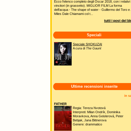
Ecco l'elenco completo degli Oscar 2018, con i relativi
vincitori (in grassetto). MIGLIOR FILM La forma
dell'acqua - The shape of water - Guillermo del Toro e 
Miles Dale Chiamami col t...
tutti i post del b
Speciali
Speciale SHOKUZAI
A cura di
The Gaunt
Ultime recensioni inserite
in s
FATHER
Regia: Tereza Nvotová
Interpreti: Milan Ondrík, Dominika
Moravkova, Anna Geislerová, Peter
Bebjak, Jana Bittnerova
Genere: drammatico