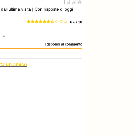
all'ultima visita
|
Con risposte di oggi
6½ / 10
tica.
Rispondi al commento
ita un amico