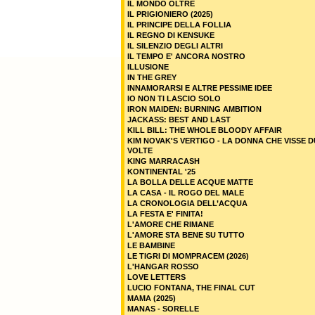
IL MONDO OLTRE
IL PRIGIONIERO (2025)
IL PRINCIPE DELLA FOLLIA
IL REGNO DI KENSUKE
IL SILENZIO DEGLI ALTRI
IL TEMPO E' ANCORA NOSTRO
ILLUSIONE
IN THE GREY
INNAMORARSI E ALTRE PESSIME IDEE
IO NON TI LASCIO SOLO
IRON MAIDEN: BURNING AMBITION
JACKASS: BEST AND LAST
KILL BILL: THE WHOLE BLOODY AFFAIR
KIM NOVAK'S VERTIGO - LA DONNA CHE VISSE 
VOLTE
KING MARRACASH
KONTINENTAL '25
LA BOLLA DELLE ACQUE MATTE
LA CASA - IL ROGO DEL MALE
LA CRONOLOGIA DELL’ACQUA
LA FESTA E' FINITA!
L'AMORE CHE RIMANE
L'AMORE STA BENE SU TUTTO
LE BAMBINE
LE TIGRI DI MOMPRACEM (2026)
L'HANGAR ROSSO
LOVE LETTERS
LUCIO FONTANA, THE FINAL CUT
MAMA (2025)
MANAS - SORELLE