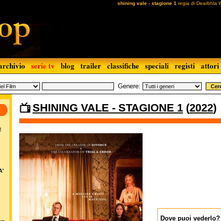
shining vale - stagione 1
regia di Dearbhla 
archivio
serie tv
blog
trailer
classifiche
speciali
registi
attori
Genere:
SHINING VALE - STAGIONE 1
(
2022
)
o
A'
Dove puoi vederlo?