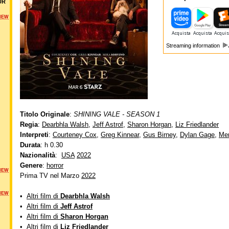
UR
NEW
Streaming information
Titolo Originale
:
SHINING VALE - SEASON 1
Regia
:
Dearbhla Walsh
,
Jeff Astrof
,
Sharon Horgan
,
Liz Friedlander
Interpreti
:
Courteney Cox
,
Greg Kinnear
,
Gus Birney
,
Dylan Gage
,
Mer
Durata
: h 0.30
Nazionalità
:
USA
2022
Genere
:
horror
NEW
Prima TV nel Marzo
2022
NEW
•
Altri film di
Dearbhla Walsh
•
Altri film di
Jeff Astrof
•
Altri film di
Sharon Horgan
•
Altri film di
Liz Friedlander