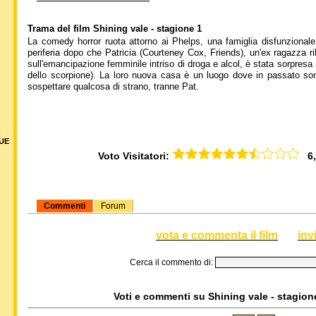
Trama del film Shining vale - stagione 1
La comedy horror ruota attorno ai Phelps, una famiglia disfunzionale 
periferia dopo che Patricia (Courteney Cox, Friends), un'ex ragazza 
sull'emancipazione femminile intriso di droga e alcol, è stata sorpresa 
dello scorpione). La loro nuova casa è un luogo dove in passato son
sospettare qualcosa di strano, tranne Pat.
DUE
Voto Visitatori:
6,5
Commenti
Forum
vota e commenta il film
inv
Cerca il commento di:
Voti e commenti su Shining vale - stagione