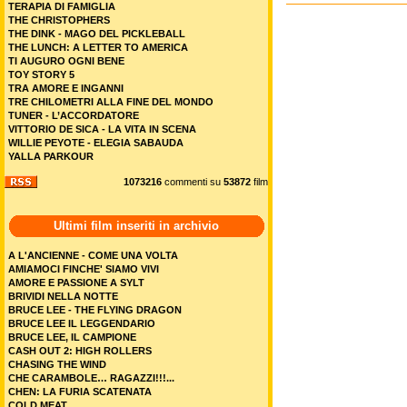
TERAPIA DI FAMIGLIA
THE CHRISTOPHERS
THE DINK - MAGO DEL PICKLEBALL
THE LUNCH: A LETTER TO AMERICA
TI AUGURO OGNI BENE
TOY STORY 5
TRA AMORE E INGANNI
TRE CHILOMETRI ALLA FINE DEL MONDO
TUNER - L’ACCORDATORE
VITTORIO DE SICA - LA VITA IN SCENA
WILLIE PEYOTE - ELEGIA SABAUDA
YALLA PARKOUR
1073216
commenti su
53872
film
Ultimi film inseriti in archivio
A L'ANCIENNE - COME UNA VOLTA
AMIAMOCI FINCHE' SIAMO VIVI
AMORE E PASSIONE A SYLT
BRIVIDI NELLA NOTTE
BRUCE LEE - THE FLYING DRAGON
BRUCE LEE IL LEGGENDARIO
BRUCE LEE, IL CAMPIONE
CASH OUT 2: HIGH ROLLERS
CHASING THE WIND
CHE CARAMBOLE… RAGAZZI!!!...
CHEN: LA FURIA SCATENATA
COLD MEAT