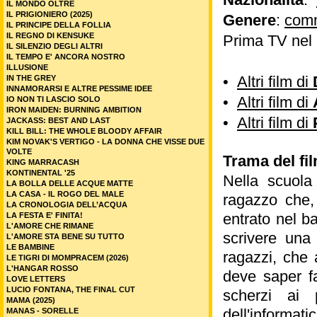
IL MONDO OLTRE
IL PRIGIONIERO (2025)
Genere
:
com
IL PRINCIPE DELLA FOLLIA
IL REGNO DI KENSUKE
Prima TV nel
IL SILENZIO DEGLI ALTRI
IL TEMPO E' ANCORA NOSTRO
ILLUSIONE
•
Altri film di
IN THE GREY
INNAMORARSI E ALTRE PESSIME IDEE
•
Altri film di
IO NON TI LASCIO SOLO
IRON MAIDEN: BURNING AMBITION
•
Altri film di
JACKASS: BEST AND LAST
KILL BILL: THE WHOLE BLOODY AFFAIR
KIM NOVAK'S VERTIGO - LA DONNA CHE VISSE DUE
VOLTE
Trama del fi
KING MARRACASH
KONTINENTAL '25
Nella scuola
LA BOLLA DELLE ACQUE MATTE
LA CASA - IL ROGO DEL MALE
ragazzo che,
LA CRONOLOGIA DELL’ACQUA
entrato nel b
LA FESTA E' FINITA!
L'AMORE CHE RIMANE
scrivere una 
L'AMORE STA BENE SU TUTTO
LE BAMBINE
ragazzi, che 
LE TIGRI DI MOMPRACEM (2026)
L'HANGAR ROSSO
deve saper fa
LOVE LETTERS
LUCIO FONTANA, THE FINAL CUT
scherzi ai 
MAMA (2025)
dell'informat
MANAS - SORELLE