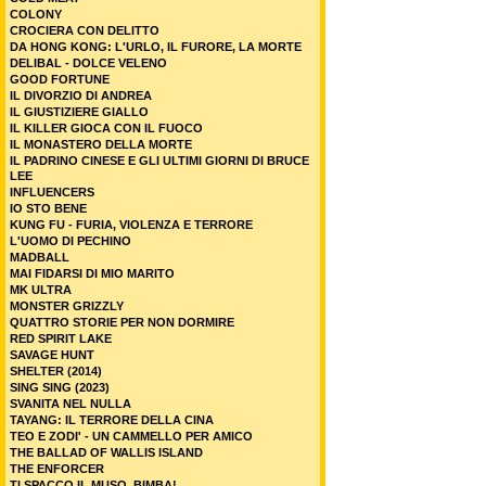
COLONY
CROCIERA CON DELITTO
DA HONG KONG: L'URLO, IL FURORE, LA MORTE
DELIBAL - DOLCE VELENO
GOOD FORTUNE
IL DIVORZIO DI ANDREA
IL GIUSTIZIERE GIALLO
IL KILLER GIOCA CON IL FUOCO
IL MONASTERO DELLA MORTE
IL PADRINO CINESE E GLI ULTIMI GIORNI DI BRUCE
LEE
INFLUENCERS
IO STO BENE
KUNG FU - FURIA, VIOLENZA E TERRORE
L'UOMO DI PECHINO
MADBALL
MAI FIDARSI DI MIO MARITO
MK ULTRA
MONSTER GRIZZLY
QUATTRO STORIE PER NON DORMIRE
RED SPIRIT LAKE
SAVAGE HUNT
SHELTER (2014)
SING SING (2023)
SVANITA NEL NULLA
TAYANG: IL TERRORE DELLA CINA
TEO E ZODI' - UN CAMMELLO PER AMICO
THE BALLAD OF WALLIS ISLAND
THE ENFORCER
TI SPACCO IL MUSO, BIMBA!