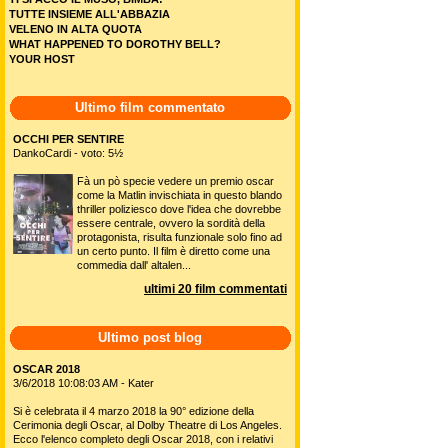
TUTTE INSIEME ALL'ABBAZIA
VELENO IN ALTA QUOTA
WHAT HAPPENED TO DOROTHY BELL?
YOUR HOST
Ultimo film commentato
OCCHI PER SENTIRE
DankoCardi - voto: 5½
Fà un pò specie vedere un premio oscar
come la Matlin invischiata in questo blando
thriller poliziesco dove l'idea che dovrebbe
essere centrale, ovvero la sordità della
protagonista, risulta funzionale solo fino ad
un certo punto. Il film è diretto come una
commedia dall' altalen...
ultimi 20 film commentati
Ultimo post blog
OSCAR 2018
3/6/2018 10:08:03 AM - Kater
Si è celebrata il 4 marzo 2018 la 90° edizione della
Cerimonia degli Oscar, al Dolby Theatre di Los Angeles.
Ecco l'elenco completo degli Oscar 2018, con i relativi