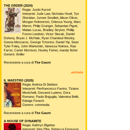
THE ORDER (2024)
Regia: Justin Kurzel
Interpreti: Jude Law, Nicholas Hoult, Tye
Sheridan, Jurnee Smollett, Alison Oliver,
Morgan Holmstrom, Odessa Young, Marc
Maron, Philip Granger, Sebastian Pigott,
Matias Lucas, Bradley Stryker, Phillip
Forest Lewitski, Victor Slezak, Daniel
Doheny, Bryan J. McHale, Ryan Chandoul Wesley,
Geena Meszaros, George Tchortov, Daniel Yip, Sean
Tyler Foley, John Warkentin, Vanessa Holmes, Rae
Farrer, Carter Morrison, Huxley Fisher, mandy fisher
Genere: thriller
Recensione a cura di
The Gaunt
archivio
IL MAESTRO (2025)
Regia: Andrea Di Stefano
Interpreti: Pierfrancesco Favino, Tiziano
Menichelli, Giovanni Ludeno, Dora
Romano, Paolo Briguglia, Valentina Bellè,
Edwige Fenech
Genere: commedia
Recensione a cura di
The Gaunt
A HOUSE OF DYNAMITE
Regia: Kathryn Bigelow
Interpreti: Idris Elba, Rebecca Ferguson,