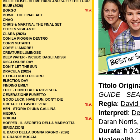
BILLIE EILISH - HIT ME HARD AND SOFT: THE TOUR
BLUE (2026)
BORGO
NEW
BOWIE: THE FINAL ACT
CHAO
CHRIS & MARTINA: THE FINAL SET
CITIZEN VIGILANTE
CLARA (2026)
CON LA PIOGGIA DENTRO
CORPI MUTANTI
COS'E' L'AMORE?
CREATURE LUMINOSE
DEEP WATER - INCUBO DAGLI ABISSI
DISCLOSURE DAY
DON'T LET THE SUN
DRACULA (2025)
E I FIGLI DOPO DI LORO
ELECTION DAY
Titolo Origin
FINDING EMILY
FUZE - CONTO ALLA ROVESCIA
GUIDE - SE
GENERAZIONE FUMETTO
GOOD LUCK, HAVE FUN, DON’T DIE
Regia
:
David
GRETA E LE FAVOLE VERE
NEW
HEN - STORIA DI UNA GALLINA
Interpreti
:
De
HIEDRA
HOKUM
NEW
Daran Norris
HOPPER - IL SEGRETO DELLA MARMOTTA
IBRIDAZIONI
Durata
: h 0.2
IL BACIO DELLA DONNA RAGNO (2026)
IL GRANDE BOCCIA
Nazionalità
: