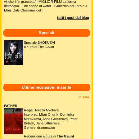
vincitori (in grassetto). MIGLIOR FILM La forma
dell'acqua - The shape of water - Guillermo del Toro e J.
Miles Dale Chiamami col t...
tutti i post del blog
Speciali
Speciale SHOKUZAI
A cura di
The Gaunt
Ultime recensioni inserite
in sala
FATHER
Regia: Tereza Nvotová
Interpreti: Milan Ondrík, Dominika
Moravkova, Anna Geislerová, Peter
Bebjak, Jana Bittnerova
Genere: drammatico
Recensione a cura di
The Gaunt