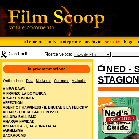
al cinema
in tv
anteprime
archivio
serie tv
blog
t
Ciao Paul!
Ricerca veloce:
NED - 
In programmazione
STAGION
Ordine elenco:
Data
Media voti
Commenti
Alfabetico
A NEW DAWN
A PRANZO LA DOMENICA
A WAR ON WOMEN
AFFECTION
AGENT OF HAPPINESS - IL BHUTAN E LA FELICITA'
ALDAIR - CUORE GIALLOROSSO
ALLORA BALLIAMO
AMARGA NAVIDAD
ANTARTICA - QUASI UNA FIABA
AVEMMARIA
BACKROOMS