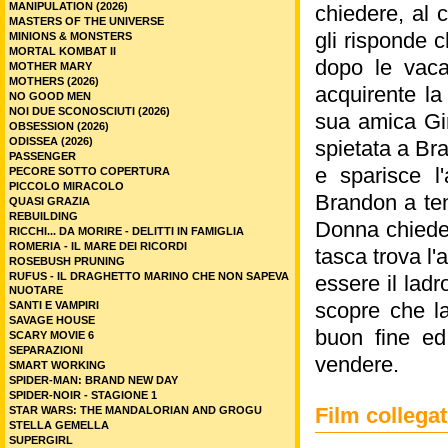
MANIPULATION (2026)
chiedere, al 
MASTERS OF THE UNIVERSE
gli risponde 
MINIONS & MONSTERS
MORTAL KOMBAT II
dopo le vaca
MOTHER MARY
MOTHERS (2026)
acquirente la
NO GOOD MEN
NOI DUE SCONOSCIUTI (2026)
sua amica Gin
OBSESSION (2026)
ODISSEA (2026)
spietata a Br
PASSENGER
e sparisce l
PECORE SOTTO COPERTURA
PICCOLO MIRACOLO
Brandon a ten
QUASI GRAZIA
REBUILDING
Donna chiede 
RICCHI... DA MORIRE - DELITTI IN FAMIGLIA
ROMERIA - IL MARE DEI RICORDI
tasca trova l'
ROSEBUSH PRUNING
RUFUS - IL DRAGHETTO MARINO CHE NON SAPEVA
essere il lad
NUOTARE
scopre che la
SANTI E VAMPIRI
SAVAGE HOUSE
buon fine ed
SCARY MOVIE 6
SEPARAZIONI
vendere.
SMART WORKING
SPIDER-MAN: BRAND NEW DAY
SPIDER-NOIR - STAGIONE 1
Film colleg
STAR WARS: THE MANDALORIAN AND GROGU
STELLA GEMELLA
SUPERGIRL