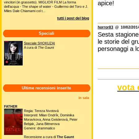
apice!
vincitori (in grassetto). MIGLIOR FILM La forma
dell'acqua - The shape of water - Guillermo del Toro e J.
Miles Dale Chiamami col t...
tutti i post del blog
horror83
@ 10/02/2014
Speciali
Sesta stagione 
le storie del g
Speciale SHOKUZAI
personaggi a lo
A cura di
The Gaunt
vota 
Ultime recensioni inserite
in sala
FATHER
Regia: Tereza Nvotová
Interpreti: Milan Ondrík, Dominika
Moravkova, Anna Geislerová, Peter
Bebjak, Jana Bittnerova
Genere: drammatico
Recensione a cura di
The Gaunt