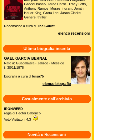
Gabriel Basso, Jared Harris, Tracy Letts,
Anthony Ramos, Moses Ingram, Jonah
Hauer-King, Greta Lee, Jason Clarke
Genere: thriller
Recensione a cura di
The Gaunt
elenco recensioni
Ultima biografia inserita
GAEL GARCIA BERNAL
Nato a: Guadalajara - Jalisco - Messico
il: 30/11/1978
Biografia a cura di
luisa75
elenco biografie
Casualmente dall'archivio
IRONWEED
regia di Hector Babenco
Voto Visitatori: 4,3
Novità e Recensioni