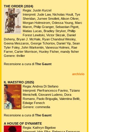
THE ORDER (2024)
Regia: Justin Kurzel
Interpreti: Jude Law, Nicholas Hoult, Tye
Sheridan, Jurnee Smollett, Alison Oliver,
Morgan Holmstrom, Odessa Young, Marc
Maron, Philip Granger, Sebastian Pigott,
Matias Lucas, Bradley Stryker, Phillip
Forest Lewitski, Victor Slezak, Daniel
Doheny, Bryan J. McHale, Ryan Chandoul Wesley,
Geena Meszaros, George Tchortov, Daniel Yip, Sean
Tyler Foley, John Warkentin, Vanessa Holmes, Rae
Farrer, Carter Morrison, Huxley Fisher, mandy fisher
Genere: thriller
Recensione a cura di
The Gaunt
archivio
IL MAESTRO (2025)
Regia: Andrea Di Stefano
Interpreti: Pierfrancesco Favino, Tiziano
Menichelli, Giovanni Ludeno, Dora
Romano, Paolo Briguglia, Valentina Bellè,
Edwige Fenech
Genere: commedia
Recensione a cura di
The Gaunt
A HOUSE OF DYNAMITE
Regia: Kathryn Bigelow
Interpreti: Idris Elba, Rebecca Ferguson,