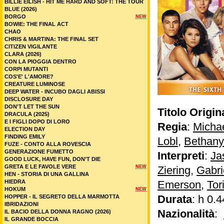
BILLIE EILISH - HIT ME HARD AND SOFT: THE TOUR
BLUE (2026)
BORGO
NEW
BOWIE: THE FINAL ACT
CHAO
CHRIS & MARTINA: THE FINAL SET
CITIZEN VIGILANTE
CLARA (2026)
CON LA PIOGGIA DENTRO
CORPI MUTANTI
COS'E' L'AMORE?
CREATURE LUMINOSE
DEEP WATER - INCUBO DAGLI ABISSI
DISCLOSURE DAY
DON'T LET THE SUN
Titolo Origin
DRACULA (2025)
E I FIGLI DOPO DI LORO
Regia
:
Micha
ELECTION DAY
FINDING EMILY
Lobl
,
Bethany
FUZE - CONTO ALLA ROVESCIA
GENERAZIONE FUMETTO
Interpreti
:
Ja
GOOD LUCK, HAVE FUN, DON’T DIE
GRETA E LE FAVOLE VERE
NEW
Ziering
,
Gabri
HEN - STORIA DI UNA GALLINA
HIEDRA
Emerson
,
Tor
HOKUM
NEW
Durata
: h 0.4
HOPPER - IL SEGRETO DELLA MARMOTTA
IBRIDAZIONI
Nazionalità
:
IL BACIO DELLA DONNA RAGNO (2026)
IL GRANDE BOCCIA