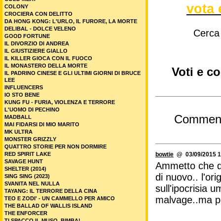
vota 
COLONY
CROCIERA CON DELITTO
DA HONG KONG: L'URLO, IL FURORE, LA MORTE
DELIBAL - DOLCE VELENO
Cerca
GOOD FORTUNE
IL DIVORZIO DI ANDREA
IL GIUSTIZIERE GIALLO
IL KILLER GIOCA CON IL FUOCO
IL MONASTERO DELLA MORTE
Voti e c
IL PADRINO CINESE E GLI ULTIMI GIORNI DI BRUCE
LEE
INFLUENCERS
IO STO BENE
KUNG FU - FURIA, VIOLENZA E TERRORE
L'UOMO DI PECHINO
Commen
MADBALL
MAI FIDARSI DI MIO MARITO
MK ULTRA
MONSTER GRIZZLY
QUATTRO STORIE PER NON DORMIRE
bowtie
@ 03/09/2015 1
RED SPIRIT LAKE
SAVAGE HUNT
Ammetto che da
SHELTER (2014)
di nuovo.. l'ori
SING SING (2023)
SVANITA NEL NULLA
sull'ipocrisia
TAYANG: IL TERRORE DELLA CINA
malvage..ma poi.
TEO E ZODI' - UN CAMMELLO PER AMICO
THE BALLAD OF WALLIS ISLAND
THE ENFORCER
TI SPACCO IL MUSO, BIMBA!