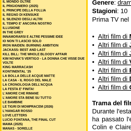
Genere
:
dram
IL MONDO OLTRE
IL PRIGIONIERO (2025)
Stagioni
: 10
IL PRINCIPE DELLA FOLLIA
IL REGNO DI KENSUKE
Prima TV nel
IL SILENZIO DEGLI ALTRI
IL TEMPO E' ANCORA NOSTRO
ILLUSIONE
IN THE GREY
•
Altri film di
INNAMORARSI E ALTRE PESSIME IDEE
IO NON TI LASCIO SOLO
•
Altri film di
IRON MAIDEN: BURNING AMBITION
JACKASS: BEST AND LAST
•
Altri film di
KILL BILL: THE WHOLE BLOODY AFFAIR
KIM NOVAK'S VERTIGO - LA DONNA CHE VISSE DUE
•
Altri film di
VOLTE
KING MARRACASH
•
Altri film di
KONTINENTAL '25
LA BOLLA DELLE ACQUE MATTE
•
Altri film di
LA CASA - IL ROGO DEL MALE
LA CRONOLOGIA DELL’ACQUA
•
Altri film di
LA FESTA E' FINITA!
L'AMORE CHE RIMANE
L'AMORE STA BENE SU TUTTO
Trama del fil
LE BAMBINE
LE TIGRI DI MOMPRACEM (2026)
Durante l'est
L'HANGAR ROSSO
LOVE LETTERS
ha passato l
LUCIO FONTANA, THE FINAL CUT
MAMA (2025)
Colin e Clair
MANAS - SORELLE