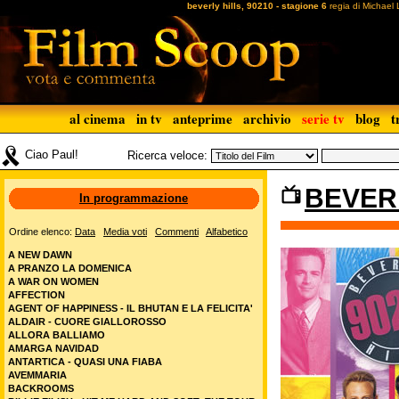
beverly hills, 90210 - stagione 6
regia di Michael 
al cinema
in tv
anteprime
archivio
serie tv
blog
t
Ciao Paul!
Ricerca veloce:
BEVERL
In programmazione
Ordine elenco:
Data
Media voti
Commenti
Alfabetico
A NEW DAWN
A PRANZO LA DOMENICA
A WAR ON WOMEN
AFFECTION
AGENT OF HAPPINESS - IL BHUTAN E LA FELICITA'
ALDAIR - CUORE GIALLOROSSO
ALLORA BALLIAMO
AMARGA NAVIDAD
ANTARTICA - QUASI UNA FIABA
AVEMMARIA
BACKROOMS