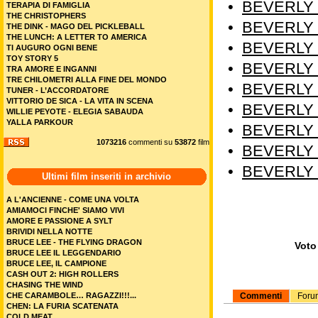
•
BEVERLY H
TERAPIA DI FAMIGLIA
THE CHRISTOPHERS
•
BEVERLY H
THE DINK - MAGO DEL PICKLEBALL
THE LUNCH: A LETTER TO AMERICA
•
BEVERLY H
TI AUGURO OGNI BENE
TOY STORY 5
•
BEVERLY H
TRA AMORE E INGANNI
TRE CHILOMETRI ALLA FINE DEL MONDO
•
BEVERLY H
TUNER - L’ACCORDATORE
VITTORIO DE SICA - LA VITA IN SCENA
•
BEVERLY H
WILLIE PEYOTE - ELEGIA SABAUDA
YALLA PARKOUR
•
BEVERLY H
1073216
commenti su
53872
film
•
BEVERLY H
•
BEVERLY H
Ultimi film inseriti in archivio
A L'ANCIENNE - COME UNA VOLTA
AMIAMOCI FINCHE' SIAMO VIVI
AMORE E PASSIONE A SYLT
BRIVIDI NELLA NOTTE
BRUCE LEE - THE FLYING DRAGON
Voto 
BRUCE LEE IL LEGGENDARIO
BRUCE LEE, IL CAMPIONE
CASH OUT 2: HIGH ROLLERS
CHASING THE WIND
Commenti
Foru
CHE CARAMBOLE… RAGAZZI!!!...
CHEN: LA FURIA SCATENATA
COLD MEAT