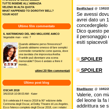
TUTTE INSIEME ALL'ABBAZIA
VELENO IN ALTA QUOTA
BenRichard
@ 13/02/2
WHAT HAPPENED TO DOROTHY BELL?
Se avessi dovu
YOUR HOST
avrei dato un 
concederglielo
Ultimo film commentato
Dico questo pe
IL MATRIMONIO DEL MIO MIGLIORE AMICO
il personaggio
Vegetable man - voto: 7
esiti spiacevoli 
Quando abbiamo perso l'innocenza?
Quando abbiamo smesso di fare semplici
commedie romantiche come questa, dove
una tavolata che improvvisa Aretha
SPOILER
Franklin può diventare una scena
memorabile? Dove é andato a finire il
mondo...
SPOILER
ultimi 20 film commentati
Ultimo post blog
BlueBlaster
@ 10/02/2
OSCAR 2018
Valerie, con mi
3/6/2018 10:08:03 AM - Kater
del leone la fa
Si è celebrata il 4 marzo 2018 la 90° edizione della
Cerimonia degli Oscar, al Dolby Theatre di Los Angeles.
addirittura se 
Ecco l'elenco completo degli Oscar 2018, con i relativi