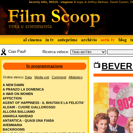
beverly hills, 90210 - stagione 3
regia di Jeffrey Melman, David Carson, D
al cinema
in tv
anteprime
archivio
serie tv
blog
t
Ciao Paul!
Ricerca veloce:
BEVERL
In programmazione
Ordine elenco:
Data
Media voti
Commenti
Alfabetico
A NEW DAWN
A PRANZO LA DOMENICA
A WAR ON WOMEN
AFFECTION
AGENT OF HAPPINESS - IL BHUTAN E LA FELICITA'
ALDAIR - CUORE GIALLOROSSO
ALLORA BALLIAMO
AMARGA NAVIDAD
ANTARTICA - QUASI UNA FIABA
AVEMMARIA
BACKROOMS