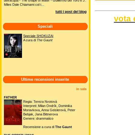
dell'acqua - The shape of water - Guillermo del Toro e J.
Miles Dale Chiamami col t...
tutti i post del blog
vota 
Speciali
Speciale SHOKUZAI
A cura di
The Gaunt
Ultime recensioni inserite
in sala
FATHER
Regia: Tereza Nvotová
Interpreti: Milan Ondrík, Dominika
Moravkova, Anna Geislerová, Peter
Bebjak, Jana Bittnerova
Genere: drammatico
Recensione a cura di
The Gaunt