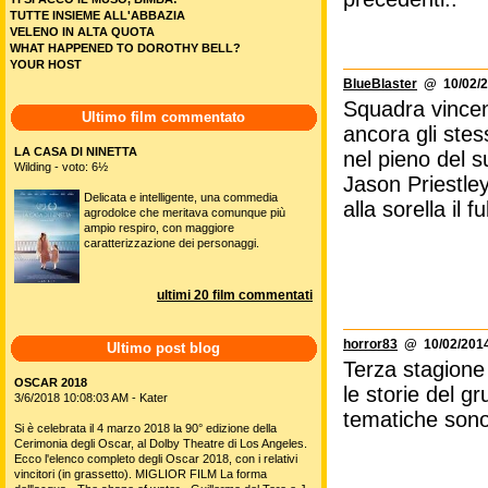
TUTTE INSIEME ALL'ABBAZIA
VELENO IN ALTA QUOTA
WHAT HAPPENED TO DOROTHY BELL?
YOUR HOST
BlueBlaster
@ 10/02/2
Squadra vincen
Ultimo film commentato
ancora gli stes
LA CASA DI NINETTA
nel pieno del s
Wilding - voto: 6½
Jason Priestle
Delicata e intelligente, una commedia
alla sorella il
agrodolce che meritava comunque più
ampio respiro, con maggiore
caratterizzazione dei personaggi.
ultimi 20 film commentati
horror83
@ 10/02/2014
Ultimo post blog
Terza stagione 
OSCAR 2018
le storie del g
3/6/2018 10:08:03 AM - Kater
tematiche sono
Si è celebrata il 4 marzo 2018 la 90° edizione della
Cerimonia degli Oscar, al Dolby Theatre di Los Angeles.
Ecco l'elenco completo degli Oscar 2018, con i relativi
vincitori (in grassetto). MIGLIOR FILM La forma