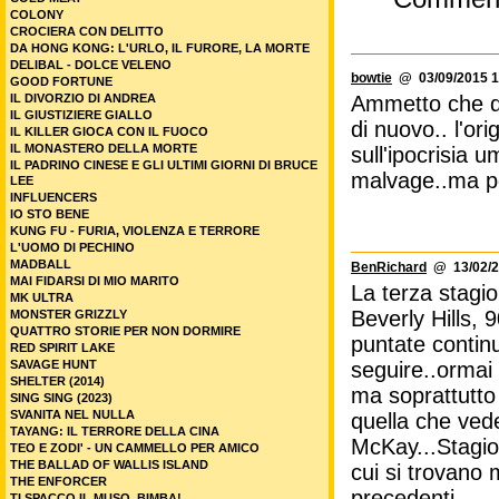
COLONY
CROCIERA CON DELITTO
DA HONG KONG: L'URLO, IL FURORE, LA MORTE
DELIBAL - DOLCE VELENO
bowtie
@ 03/09/2015 1
GOOD FORTUNE
Ammetto che da
IL DIVORZIO DI ANDREA
IL GIUSTIZIERE GIALLO
di nuovo.. l'ori
IL KILLER GIOCA CON IL FUOCO
IL MONASTERO DELLA MORTE
sull'ipocrisia
IL PADRINO CINESE E GLI ULTIMI GIORNI DI BRUCE
malvage..ma poi.
LEE
INFLUENCERS
IO STO BENE
KUNG FU - FURIA, VIOLENZA E TERRORE
L'UOMO DI PECHINO
MADBALL
BenRichard
@ 13/02/2
MAI FIDARSI DI MIO MARITO
La terza stagi
MK ULTRA
Beverly Hills, 
MONSTER GRIZZLY
QUATTRO STORIE PER NON DORMIRE
puntate continu
RED SPIRIT LAKE
seguire..ormai 
SAVAGE HUNT
SHELTER (2014)
ma soprattutto
SING SING (2023)
SVANITA NEL NULLA
quella che vede
TAYANG: IL TERRORE DELLA CINA
McKay...Stagione
TEO E ZODI' - UN CAMMELLO PER AMICO
THE BALLAD OF WALLIS ISLAND
cui si trovano 
THE ENFORCER
precedenti..
TI SPACCO IL MUSO, BIMBA!