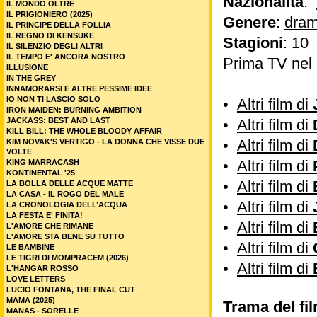
Nazionalità
:
IL MONDO OLTRE
IL PRIGIONIERO (2025)
Genere
:
dram
IL PRINCIPE DELLA FOLLIA
IL REGNO DI KENSUKE
Stagioni
: 10
IL SILENZIO DEGLI ALTRI
IL TEMPO E' ANCORA NOSTRO
Prima TV nel
ILLUSIONE
IN THE GREY
INNAMORARSI E ALTRE PESSIME IDEE
IO NON TI LASCIO SOLO
•
Altri film di
IRON MAIDEN: BURNING AMBITION
JACKASS: BEST AND LAST
•
Altri film di
KILL BILL: THE WHOLE BLOODY AFFAIR
•
Altri film di
KIM NOVAK'S VERTIGO - LA DONNA CHE VISSE DUE
VOLTE
•
Altri film di
KING MARRACASH
KONTINENTAL '25
•
Altri film di
LA BOLLA DELLE ACQUE MATTE
LA CASA - IL ROGO DEL MALE
•
Altri film di
LA CRONOLOGIA DELL’ACQUA
LA FESTA E' FINITA!
•
Altri film di
L'AMORE CHE RIMANE
L'AMORE STA BENE SU TUTTO
•
Altri film di
LE BAMBINE
LE TIGRI DI MOMPRACEM (2026)
•
Altri film di
L'HANGAR ROSSO
LOVE LETTERS
LUCIO FONTANA, THE FINAL CUT
MAMA (2025)
Trama del fil
MANAS - SORELLE