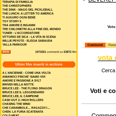
TERAPIA DI FAMIGLIA
THE CHRISTOPHERS
THE DINK - MAGO DEL PICKLEBALL
THE LUNCH: A LETTER TO AMERICA
TI AUGURO OGNI BENE
TOY STORY 5
TRA AMORE E INGANNI
Voto 
TRE CHILOMETRI ALLA FINE DEL MONDO
TUNER - L’ACCORDATORE
VITTORIO DE SICA - LA VITA IN SCENA
WILLIE PEYOTE - ELEGIA SABAUDA
YALLA PARKOUR
Commenti
Foru
1073251
commenti su
53872
film
vota 
Ultimi film inseriti in archivio
Cerca
A L'ANCIENNE - COME UNA VOLTA
AMIAMOCI FINCHE' SIAMO VIVI
AMORE E PASSIONE A SYLT
BRIVIDI NELLA NOTTE
BRUCE LEE - THE FLYING DRAGON
Voti e c
BRUCE LEE IL LEGGENDARIO
BRUCE LEE, IL CAMPIONE
CASH OUT 2: HIGH ROLLERS
CHASING THE WIND
CHE CARAMBOLE… RAGAZZI!!!...
CHEN: LA FURIA SCATENATA
Commen
COLD MEAT