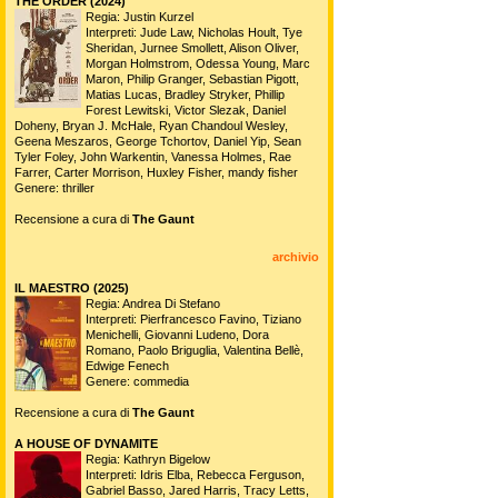
THE ORDER (2024)
Regia: Justin Kurzel
Interpreti: Jude Law, Nicholas Hoult, Tye
Sheridan, Jurnee Smollett, Alison Oliver,
Morgan Holmstrom, Odessa Young, Marc
Maron, Philip Granger, Sebastian Pigott,
Matias Lucas, Bradley Stryker, Phillip
Forest Lewitski, Victor Slezak, Daniel
Doheny, Bryan J. McHale, Ryan Chandoul Wesley,
Geena Meszaros, George Tchortov, Daniel Yip, Sean
Tyler Foley, John Warkentin, Vanessa Holmes, Rae
Farrer, Carter Morrison, Huxley Fisher, mandy fisher
Genere: thriller
Recensione a cura di
The Gaunt
archivio
IL MAESTRO (2025)
Regia: Andrea Di Stefano
Interpreti: Pierfrancesco Favino, Tiziano
Menichelli, Giovanni Ludeno, Dora
Romano, Paolo Briguglia, Valentina Bellè,
Edwige Fenech
Genere: commedia
Recensione a cura di
The Gaunt
A HOUSE OF DYNAMITE
Regia: Kathryn Bigelow
Interpreti: Idris Elba, Rebecca Ferguson,
Gabriel Basso, Jared Harris, Tracy Letts,