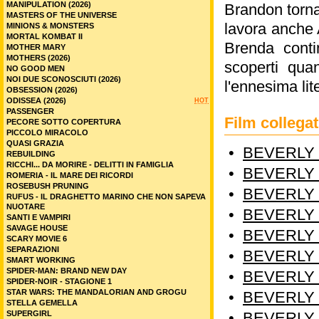
MANIPULATION (2026)
Brandon torna
MASTERS OF THE UNIVERSE
lavora anche 
MINIONS & MONSTERS
MORTAL KOMBAT II
Brenda cont
MOTHER MARY
MOTHERS (2026)
scoperti qua
NO GOOD MEN
NOI DUE SCONOSCIUTI (2026)
l'ennesima li
OBSESSION (2026)
ODISSEA (2026)
HOT
PASSENGER
Film colleg
PECORE SOTTO COPERTURA
PICCOLO MIRACOLO
QUASI GRAZIA
•
BEVERLY H
REBUILDING
RICCHI... DA MORIRE - DELITTI IN FAMIGLIA
•
BEVERLY H
ROMERIA - IL MARE DEI RICORDI
ROSEBUSH PRUNING
•
BEVERLY H
RUFUS - IL DRAGHETTO MARINO CHE NON SAPEVA
NUOTARE
•
BEVERLY H
SANTI E VAMPIRI
SAVAGE HOUSE
•
BEVERLY H
SCARY MOVIE 6
SEPARAZIONI
•
BEVERLY H
SMART WORKING
SPIDER-MAN: BRAND NEW DAY
•
BEVERLY H
SPIDER-NOIR - STAGIONE 1
STAR WARS: THE MANDALORIAN AND GROGU
•
BEVERLY H
STELLA GEMELLA
SUPERGIRL
•
BEVERLY H