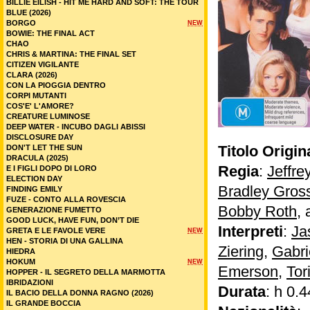
BILLIE EILISH - HIT ME HARD AND SOFT: THE TOUR
BLUE (2026)
BORGO
NEW
BOWIE: THE FINAL ACT
CHAO
CHRIS & MARTINA: THE FINAL SET
CITIZEN VIGILANTE
CLARA (2026)
CON LA PIOGGIA DENTRO
CORPI MUTANTI
COS'E' L'AMORE?
CREATURE LUMINOSE
DEEP WATER - INCUBO DAGLI ABISSI
DISCLOSURE DAY
Titolo Origin
DON'T LET THE SUN
DRACULA (2025)
Regia
:
Jeffr
E I FIGLI DOPO DI LORO
ELECTION DAY
Bradley Gros
FINDING EMILY
FUZE - CONTO ALLA ROVESCIA
Bobby Roth
, 
GENERAZIONE FUMETTO
GOOD LUCK, HAVE FUN, DON’T DIE
Interpreti
:
Ja
GRETA E LE FAVOLE VERE
NEW
HEN - STORIA DI UNA GALLINA
Ziering
,
Gabri
HIEDRA
HOKUM
NEW
Emerson
,
Tor
HOPPER - IL SEGRETO DELLA MARMOTTA
IBRIDAZIONI
Durata
: h 0.4
IL BACIO DELLA DONNA RAGNO (2026)
IL GRANDE BOCCIA