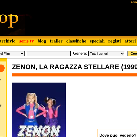
zeno
archivio
serie tv
blog
trailer
classifiche
speciali
registi
attori
Genere:
ZENON, LA RAGAZZA STELLARE
(
199
o
A'
Dove puoi vederlo?