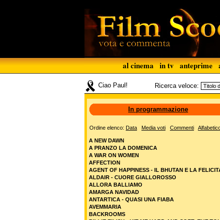
al cinema
in tv
anteprime
Ciao Paul!
Ricerca veloce:
In programmazione
Ordine elenco:
Data
Media voti
Commenti
Alfabetic
A NEW DAWN
A PRANZO LA DOMENICA
A WAR ON WOMEN
AFFECTION
AGENT OF HAPPINESS - IL BHUTAN E LA FELICIT
ALDAIR - CUORE GIALLOROSSO
ALLORA BALLIAMO
AMARGA NAVIDAD
ANTARTICA - QUASI UNA FIABA
AVEMMARIA
BACKROOMS