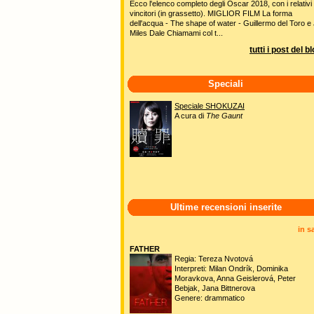
Ecco l'elenco completo degli Oscar 2018, con i relativi
vincitori (in grassetto). MIGLIOR FILM La forma
dell'acqua - The shape of water - Guillermo del Toro e 
Miles Dale Chiamami col t...
tutti i post del b
Speciali
Speciale SHOKUZAI
A cura di
The Gaunt
Ultime recensioni inserite
in s
FATHER
Regia: Tereza Nvotová
Interpreti: Milan Ondrík, Dominika
Moravkova, Anna Geislerová, Peter
Bebjak, Jana Bittnerova
Genere: drammatico