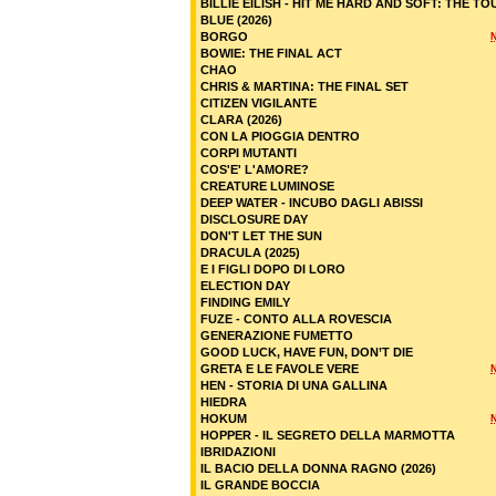
BILLIE EILISH - HIT ME HARD AND SOFT: THE TO
BLUE (2026)
BORGO
BOWIE: THE FINAL ACT
CHAO
CHRIS & MARTINA: THE FINAL SET
CITIZEN VIGILANTE
CLARA (2026)
CON LA PIOGGIA DENTRO
CORPI MUTANTI
COS'E' L'AMORE?
CREATURE LUMINOSE
DEEP WATER - INCUBO DAGLI ABISSI
DISCLOSURE DAY
DON'T LET THE SUN
DRACULA (2025)
E I FIGLI DOPO DI LORO
ELECTION DAY
FINDING EMILY
FUZE - CONTO ALLA ROVESCIA
GENERAZIONE FUMETTO
GOOD LUCK, HAVE FUN, DON’T DIE
GRETA E LE FAVOLE VERE
HEN - STORIA DI UNA GALLINA
HIEDRA
HOKUM
HOPPER - IL SEGRETO DELLA MARMOTTA
IBRIDAZIONI
IL BACIO DELLA DONNA RAGNO (2026)
IL GRANDE BOCCIA