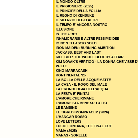
IL MONDO OLTRE
IL PRIGIONIERO (2025)
IL PRINCIPE DELLA FOLLIA
IL REGNO DI KENSUKE
IL SILENZIO DEGLI ALTRI
IL TEMPO E' ANCORA NOSTRO
ILLUSIONE
IN THE GREY
INNAMORARSI E ALTRE PESSIME IDEE
IO NON TI LASCIO SOLO
IRON MAIDEN: BURNING AMBITION
JACKASS: BEST AND LAST
KILL BILL: THE WHOLE BLOODY AFFAIR
KIM NOVAK'S VERTIGO - LA DONNA CHE VISSE 
VOLTE
KING MARRACASH
KONTINENTAL '25
LA BOLLA DELLE ACQUE MATTE
LA CASA - IL ROGO DEL MALE
LA CRONOLOGIA DELL’ACQUA
LA FESTA E' FINITA!
L'AMORE CHE RIMANE
L'AMORE STA BENE SU TUTTO
LE BAMBINE
LE TIGRI DI MOMPRACEM (2026)
L'HANGAR ROSSO
LOVE LETTERS
LUCIO FONTANA, THE FINAL CUT
MAMA (2025)
MANAS - SORELLE