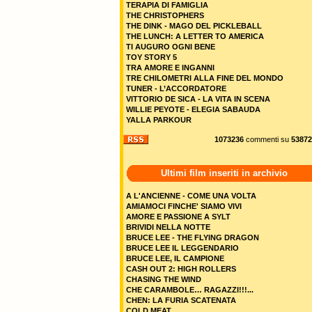
TERAPIA DI FAMIGLIA
THE CHRISTOPHERS
THE DINK - MAGO DEL PICKLEBALL
THE LUNCH: A LETTER TO AMERICA
TI AUGURO OGNI BENE
TOY STORY 5
TRA AMORE E INGANNI
TRE CHILOMETRI ALLA FINE DEL MONDO
TUNER - L’ACCORDATORE
VITTORIO DE SICA - LA VITA IN SCENA
WILLIE PEYOTE - ELEGIA SABAUDA
YALLA PARKOUR
1073236
commenti su
53872
Ultimi film inseriti in archivio
A L'ANCIENNE - COME UNA VOLTA
AMIAMOCI FINCHE' SIAMO VIVI
AMORE E PASSIONE A SYLT
BRIVIDI NELLA NOTTE
BRUCE LEE - THE FLYING DRAGON
BRUCE LEE IL LEGGENDARIO
BRUCE LEE, IL CAMPIONE
CASH OUT 2: HIGH ROLLERS
CHASING THE WIND
CHE CARAMBOLE… RAGAZZI!!!...
CHEN: LA FURIA SCATENATA
COLD MEAT