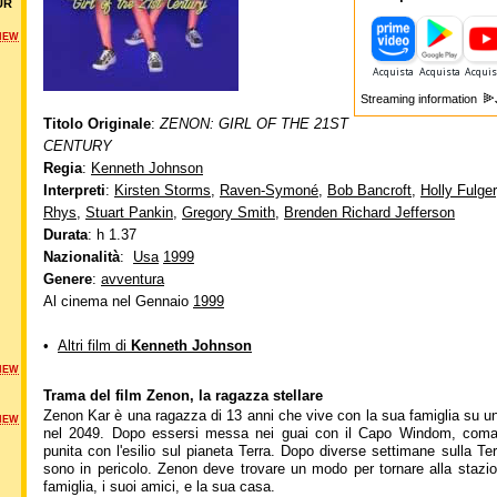
UR
NEW
Streaming information
Titolo Originale
:
ZENON: GIRL OF THE 21ST
CENTURY
Regia
:
Kenneth Johnson
Interpreti
:
Kirsten Storms
,
Raven-Symoné
,
Bob Bancroft
,
Holly Fulger
Rhys
,
Stuart Pankin
,
Gregory Smith
,
Brenden Richard Jefferson
Durata
: h 1.37
Nazionalità
:
Usa
1999
Genere
:
avventura
Al cinema nel Gennaio
1999
•
Altri film di
Kenneth Johnson
NEW
Trama del film Zenon, la ragazza stellare
Zenon Kar è una ragazza di 13 anni che vive con la sua famiglia su una
NEW
nel 2049. Dopo essersi messa nei guai con il Capo Windom, coman
punita con l'esilio sul pianeta Terra. Dopo diverse settimane sulla Te
sono in pericolo. Zenon deve trovare un modo per tornare alla stazio
famiglia, i suoi amici, e la sua casa.