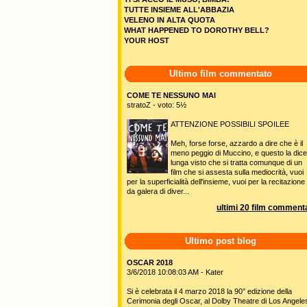
TUTTE INSIEME ALL'ABBAZIA
VELENO IN ALTA QUOTA
WHAT HAPPENED TO DOROTHY BELL?
YOUR HOST
Ultimo film commentato
COME TE NESSUNO MAI
stratoZ - voto: 5½
ATTENZIONE POSSIBILI SPOILEE
Meh, forse forse, azzardo a dire che è il
meno peggio di Muccino, e questo la dice
lunga visto che si tratta comunque di un
film che si assesta sulla mediocrità, vuoi
per la superficialità dell'insieme, vuoi per la recitazione
da galera di diver...
ultimi 20 film commenta
Ultimo post blog
OSCAR 2018
3/6/2018 10:08:03 AM - Kater
Si è celebrata il 4 marzo 2018 la 90° edizione della
Cerimonia degli Oscar, al Dolby Theatre di Los Angele