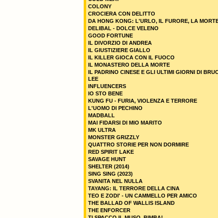
COLONY
CROCIERA CON DELITTO
DA HONG KONG: L'URLO, IL FURORE, LA MORT
DELIBAL - DOLCE VELENO
GOOD FORTUNE
IL DIVORZIO DI ANDREA
IL GIUSTIZIERE GIALLO
IL KILLER GIOCA CON IL FUOCO
IL MONASTERO DELLA MORTE
IL PADRINO CINESE E GLI ULTIMI GIORNI DI BRU
LEE
INFLUENCERS
IO STO BENE
KUNG FU - FURIA, VIOLENZA E TERRORE
L'UOMO DI PECHINO
MADBALL
MAI FIDARSI DI MIO MARITO
MK ULTRA
MONSTER GRIZZLY
QUATTRO STORIE PER NON DORMIRE
RED SPIRIT LAKE
SAVAGE HUNT
SHELTER (2014)
SING SING (2023)
SVANITA NEL NULLA
TAYANG: IL TERRORE DELLA CINA
TEO E ZODI' - UN CAMMELLO PER AMICO
THE BALLAD OF WALLIS ISLAND
THE ENFORCER
TI SPACCO IL MUSO, BIMBA!