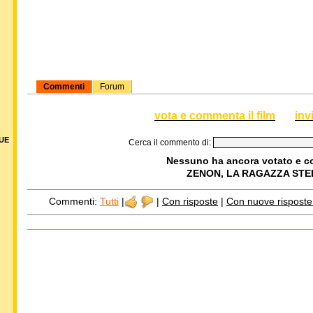
Commenti
Forum
vota e commenta il film
inv
DUE
Cerca il commento di:
Nessuno ha ancora votato e 
ZENON, LA RAGAZZA ST
Commenti:
Tutti
|
|
Con risposte
|
Con nuove risposte d