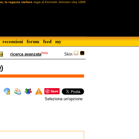
n, la ragazza stellare
regia di Kenneth Johnson Usa 1999
recensioni
forum
feed
my
beta
Skin
ricerca avanzata
9
)
Save
Seleziona un'opzione