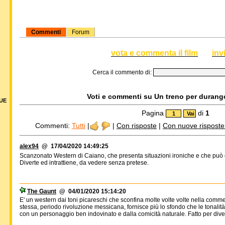
Commenti
Forum
vota e commenta il film
inv
Cerca il commento di:
Voti e commenti su Un treno per durango,
DUE
Pagina
di
1
Commenti:
Tutti
|
|
Con risposte
|
Con nuove risposte d
alex94
@ 17/04/2020 14:49:25
Scanzonato Western di Caiano, che presenta situazioni ironiche e che può co
Diverte ed intrattiene, da vedere senza pretese.
The Gaunt
@ 04/01/2020 15:14:20
E' un western dai toni picareschi che sconfina molte volte volte nella comm
stessa, periodo rivoluzione messicana, fornisce più lo sfondo che le tonalit
con un personaggio ben indovinato e dalla comicità naturale. Fatto per diver