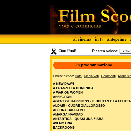
al cinema
in tv
anteprime
Ciao Paul!
Ricerca veloce:
In programmazione
Ordine elenco:
Data
Media voti
Commenti
Alfabetic
A NEW DAWN
A PRANZO LA DOMENICA
A WAR ON WOMEN
AFFECTION
AGENT OF HAPPINESS - IL BHUTAN E LA FELICIT
ALDAIR - CUORE GIALLOROSSO
ALLORA BALLIAMO
AMARGA NAVIDAD
ANTARTICA - QUASI UNA FIABA
AVEMMARIA
BACKROOMS