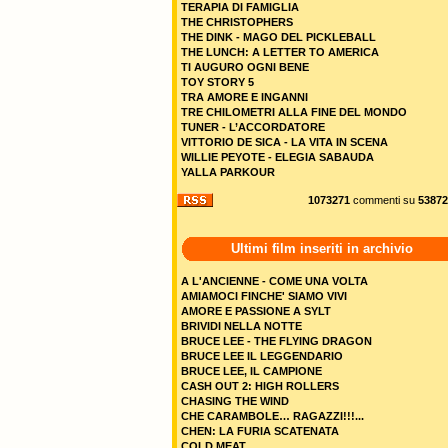
TERAPIA DI FAMIGLIA
THE CHRISTOPHERS
THE DINK - MAGO DEL PICKLEBALL
THE LUNCH: A LETTER TO AMERICA
TI AUGURO OGNI BENE
TOY STORY 5
TRA AMORE E INGANNI
TRE CHILOMETRI ALLA FINE DEL MONDO
TUNER - L’ACCORDATORE
VITTORIO DE SICA - LA VITA IN SCENA
WILLIE PEYOTE - ELEGIA SABAUDA
YALLA PARKOUR
1073271
commenti su
53872
Ultimi film inseriti in archivio
A L'ANCIENNE - COME UNA VOLTA
AMIAMOCI FINCHE' SIAMO VIVI
AMORE E PASSIONE A SYLT
BRIVIDI NELLA NOTTE
BRUCE LEE - THE FLYING DRAGON
BRUCE LEE IL LEGGENDARIO
BRUCE LEE, IL CAMPIONE
CASH OUT 2: HIGH ROLLERS
CHASING THE WIND
CHE CARAMBOLE… RAGAZZI!!!...
CHEN: LA FURIA SCATENATA
COLD MEAT