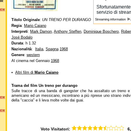
UR
NEW
Titolo Originale
:
UN TRENO PER DURANGO
Streaming information
Regia
:
Mario Caiano
Interpreti
:
Mark Damon
,
Anthony Steffen
,
Dominique Boschero
,
Rober
José Bodalo
Durata
: h 1.32
Nazionalità
:
Italia
,
Spagna
1968
Genere
:
western
Al cinema nel Gennaio
1968
•
Altri film di
Mario Caiano
Trama del film Un treno per durango
Sulle tracce di una banda di gangster che ha assaltato un treno e 
americano ed un messicano, incontrano a più riprese uno strano indivi
NEW
della "caccia" e li leva molte volte dai guai.
NEW
Voto Visitatori:
6,2