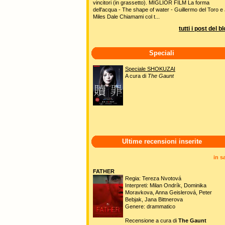
vincitori (in grassetto). MIGLIOR FILM La forma
dell'acqua - The shape of water - Guillermo del Toro e 
Miles Dale Chiamami col t...
tutti i post del b
Speciali
Speciale SHOKUZAI
A cura di
The Gaunt
Ultime recensioni inserite
in s
FATHER
Regia: Tereza Nvotová
Interpreti: Milan Ondrík, Dominika
Moravkova, Anna Geislerová, Peter
Bebjak, Jana Bittnerova
Genere: drammatico
Recensione a cura di
The Gaunt