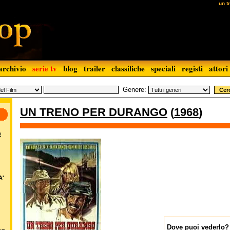
un t
archivio
serie tv
blog
trailer
classifiche
speciali
registi
attori
Genere:
UN TRENO PER DURANGO
(
1968
)
o
A'
Dove puoi vederlo?