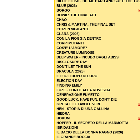
BILLIE EILISH - HIT ME HARD AND SOFT: THE TO
BLUE (2026)
BORGO
BOWIE: THE FINAL ACT
CHAO
CHRIS & MARTINA: THE FINAL SET
CITIZEN VIGILANTE
CLARA (2026)
CON LA PIOGGIA DENTRO
CORPI MUTANTI
COS'E' L'AMORE?
CREATURE LUMINOSE
DEEP WATER - INCUBO DAGLI ABISSI
DISCLOSURE DAY
DON'T LET THE SUN
DRACULA (2025)
E I FIGLI DOPO DI LORO
ELECTION DAY
FINDING EMILY
FUZE - CONTO ALLA ROVESCIA
GENERAZIONE FUMETTO
GOOD LUCK, HAVE FUN, DON’T DIE
GRETA E LE FAVOLE VERE
HEN - STORIA DI UNA GALLINA
HIEDRA
HOKUM
HOPPER - IL SEGRETO DELLA MARMOTTA
IBRIDAZIONI
IL BACIO DELLA DONNA RAGNO (2026)
IL GRANDE BOCCIA