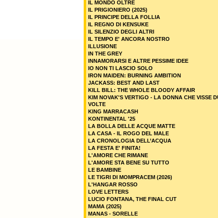
IL MONDO OLTRE
IL PRIGIONIERO (2025)
IL PRINCIPE DELLA FOLLIA
IL REGNO DI KENSUKE
IL SILENZIO DEGLI ALTRI
IL TEMPO E' ANCORA NOSTRO
ILLUSIONE
IN THE GREY
INNAMORARSI E ALTRE PESSIME IDEE
IO NON TI LASCIO SOLO
IRON MAIDEN: BURNING AMBITION
JACKASS: BEST AND LAST
KILL BILL: THE WHOLE BLOODY AFFAIR
KIM NOVAK'S VERTIGO - LA DONNA CHE VISSE 
VOLTE
KING MARRACASH
KONTINENTAL '25
LA BOLLA DELLE ACQUE MATTE
LA CASA - IL ROGO DEL MALE
LA CRONOLOGIA DELL’ACQUA
LA FESTA E' FINITA!
L'AMORE CHE RIMANE
L'AMORE STA BENE SU TUTTO
LE BAMBINE
LE TIGRI DI MOMPRACEM (2026)
L'HANGAR ROSSO
LOVE LETTERS
LUCIO FONTANA, THE FINAL CUT
MAMA (2025)
MANAS - SORELLE