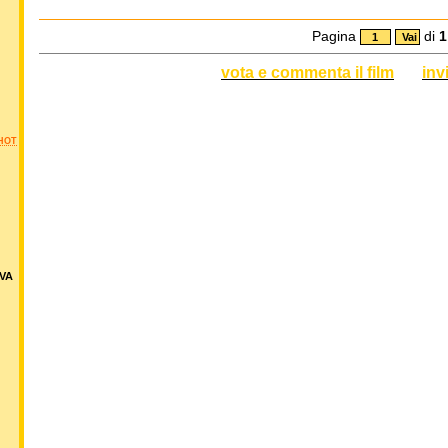
Pagina
di
1
vota e commenta il film
inv
HOT
VA