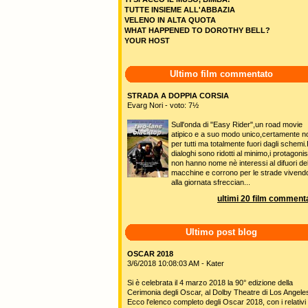
TUTTE INSIEME ALL'ABBAZIA
VELENO IN ALTA QUOTA
WHAT HAPPENED TO DOROTHY BELL?
YOUR HOST
Ultimo film commentato
STRADA A DOPPIA CORSIA
Evarg Nori - voto: 7½
Sull'onda di "Easy Rider",un road movie
atipico e a suo modo unico,certamente n
per tutti ma totalmente fuori dagli schemi.
dialoghi sono ridotti al minimo,i protagonis
non hanno nome nè interessi al difuori del
macchine e corrono per le strade vivend
alla giornata sfreccian...
ultimi 20 film commenta
Ultimo post blog
OSCAR 2018
3/6/2018 10:08:03 AM - Kater
Si è celebrata il 4 marzo 2018 la 90° edizione della
Cerimonia degli Oscar, al Dolby Theatre di Los Angele
Ecco l'elenco completo degli Oscar 2018, con i relativi