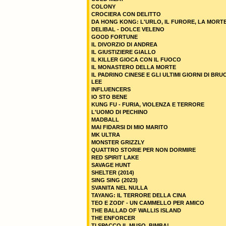
COLONY
CROCIERA CON DELITTO
DA HONG KONG: L'URLO, IL FURORE, LA MORT
DELIBAL - DOLCE VELENO
GOOD FORTUNE
IL DIVORZIO DI ANDREA
IL GIUSTIZIERE GIALLO
IL KILLER GIOCA CON IL FUOCO
IL MONASTERO DELLA MORTE
IL PADRINO CINESE E GLI ULTIMI GIORNI DI BRU
LEE
INFLUENCERS
IO STO BENE
KUNG FU - FURIA, VIOLENZA E TERRORE
L'UOMO DI PECHINO
MADBALL
MAI FIDARSI DI MIO MARITO
MK ULTRA
MONSTER GRIZZLY
QUATTRO STORIE PER NON DORMIRE
RED SPIRIT LAKE
SAVAGE HUNT
SHELTER (2014)
SING SING (2023)
SVANITA NEL NULLA
TAYANG: IL TERRORE DELLA CINA
TEO E ZODI' - UN CAMMELLO PER AMICO
THE BALLAD OF WALLIS ISLAND
THE ENFORCER
TI SPACCO IL MUSO, BIMBA!