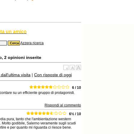
ita un amico
Azzera ricerca
 2 opinioni inserite
all'ultima visita
|
Con risposte di oggi
6 / 10
ntare su un efficiente gruppo di protagonisti.
Rispondi al commento
6½ / 10
edia pura, tanto che l'ambientazione western
à. Molto godibile, Salerno veramente sugli scudi
tire e per quanto mi riguarda ci riesce bene.