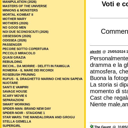
MANIPULATION (2026)
Voti e 
MASTERS OF THE UNIVERSE
MINIONS & MONSTERS
MORTAL KOMBAT II
MOTHER MARY
MOTHERS (2026)
NO GOOD MEN
Commen
NOI DUE SCONOSCIUTI (2026)
OBSESSION (2026)
ODISSEA (2026)
PASSENGER
PECORE SOTTO COPERTURA
alex94
@ 25/05/2024 1
PICCOLO MIRACOLO
Personalmente l
QUASI GRAZIA
REBUILDING
dramma e la gho
RICCHI... DA MORIRE - DELITTI IN FAMIGLIA
atmosfera, che 
ROMERIA - IL MARE DEI RICORDI
ROSEBUSH PRUNING
Buona la fotogr
RUFUS - IL DRAGHETTO MARINO CHE NON SAPEVA
NUOTARE
La storia si d
SANTI E VAMPIRI
momento di stan
SAVAGE HOUSE
SCARY MOVIE 6
Cast che regal
SEPARAZIONI
Niente male,an
SMART WORKING
SPIDER-MAN: BRAND NEW DAY
SPIDER-NOIR - STAGIONE 1
STAR WARS: THE MANDALORIAN AND GROGU
STELLA GEMELLA
SUPERGIRL
The Gaunt
@ 31/05/2