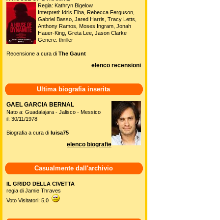
Regia: Kathryn Bigelow
Interpreti: Idris Elba, Rebecca Ferguson,
Gabriel Basso, Jared Harris, Tracy Letts,
Anthony Ramos, Moses Ingram, Jonah
Hauer-King, Greta Lee, Jason Clarke
Genere: thriller
Recensione a cura di
The Gaunt
elenco recensioni
Ultima biografia inserita
GAEL GARCIA BERNAL
Nato a: Guadalajara - Jalisco - Messico
il: 30/11/1978
Biografia a cura di
luisa75
elenco biografie
Casualmente dall'archivio
IL GRIDO DELLA CIVETTA
regia di Jamie Thraves
Voto Visitatori: 5,0