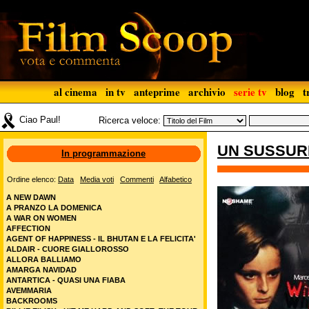
al cinema
in tv
anteprime
archivio
serie tv
blog
t
Ciao Paul!
Ricerca veloce:
UN SUSSUR
In programmazione
Ordine elenco:
Data
Media voti
Commenti
Alfabetico
A NEW DAWN
A PRANZO LA DOMENICA
A WAR ON WOMEN
AFFECTION
AGENT OF HAPPINESS - IL BHUTAN E LA FELICITA'
ALDAIR - CUORE GIALLOROSSO
ALLORA BALLIAMO
AMARGA NAVIDAD
ANTARTICA - QUASI UNA FIABA
AVEMMARIA
BACKROOMS