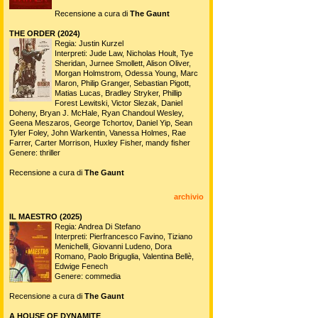
Recensione a cura di
The Gaunt
THE ORDER (2024)
Regia: Justin Kurzel
Interpreti: Jude Law, Nicholas Hoult, Tye
Sheridan, Jurnee Smollett, Alison Oliver,
Morgan Holmstrom, Odessa Young, Marc
Maron, Philip Granger, Sebastian Pigott,
Matias Lucas, Bradley Stryker, Phillip
Forest Lewitski, Victor Slezak, Daniel
Doheny, Bryan J. McHale, Ryan Chandoul Wesley,
Geena Meszaros, George Tchortov, Daniel Yip, Sean
Tyler Foley, John Warkentin, Vanessa Holmes, Rae
Farrer, Carter Morrison, Huxley Fisher, mandy fisher
Genere: thriller
Recensione a cura di
The Gaunt
archivio
IL MAESTRO (2025)
Regia: Andrea Di Stefano
Interpreti: Pierfrancesco Favino, Tiziano
Menichelli, Giovanni Ludeno, Dora
Romano, Paolo Briguglia, Valentina Bellè,
Edwige Fenech
Genere: commedia
Recensione a cura di
The Gaunt
A HOUSE OF DYNAMITE