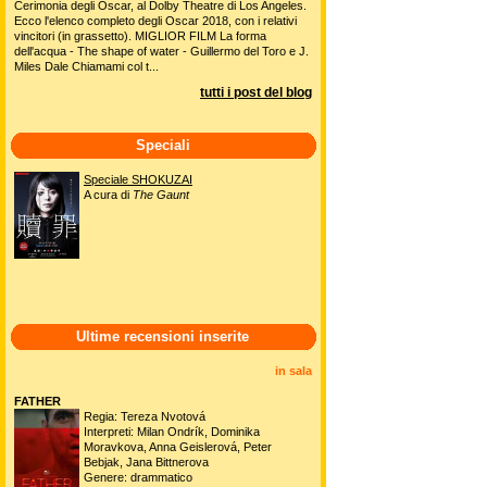
Cerimonia degli Oscar, al Dolby Theatre di Los Angeles.
Ecco l'elenco completo degli Oscar 2018, con i relativi
vincitori (in grassetto). MIGLIOR FILM La forma
dell'acqua - The shape of water - Guillermo del Toro e J.
Miles Dale Chiamami col t...
tutti i post del blog
Speciali
Speciale SHOKUZAI
A cura di
The Gaunt
Ultime recensioni inserite
in sala
FATHER
Regia: Tereza Nvotová
Interpreti: Milan Ondrík, Dominika
Moravkova, Anna Geislerová, Peter
Bebjak, Jana Bittnerova
Genere: drammatico