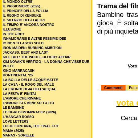
IL MONDO OLTRE
Trama del fi
IL PRIGIONIERO (2025)
IL PRINCIPE DELLA FOLLIA
Bambino trasc
IL REGNO DI KENSUKE
IL SILENZIO DEGLI ALTRI
gioca. È solt
IL TEMPO E' ANCORA NOSTRO
ILLUSIONE
di più inquiet
IN THE GREY
INNAMORARSI E ALTRE PESSIME IDEE
IO NON TI LASCIO SOLO
IRON MAIDEN: BURNING AMBITION
JACKASS: BEST AND LAST
KILL BILL: THE WHOLE BLOODY AFFAIR
KIM NOVAK'S VERTIGO - LA DONNA CHE VISSE DUE
Voto 
VOLTE
KING MARRACASH
KONTINENTAL '25
LA BOLLA DELLE ACQUE MATTE
LA CASA - IL ROGO DEL MALE
Commenti
Foru
LA CRONOLOGIA DELL’ACQUA
LA FESTA E' FINITA!
L'AMORE CHE RIMANE
vota 
L'AMORE STA BENE SU TUTTO
LE BAMBINE
LE TIGRI DI MOMPRACEM (2026)
Cerca
L'HANGAR ROSSO
LOVE LETTERS
LUCIO FONTANA, THE FINAL CUT
MAMA (2025)
MANAS - SORELLE