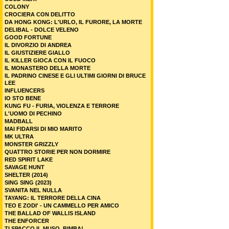
COLONY
CROCIERA CON DELITTO
DA HONG KONG: L'URLO, IL FURORE, LA MORTE
DELIBAL - DOLCE VELENO
GOOD FORTUNE
IL DIVORZIO DI ANDREA
IL GIUSTIZIERE GIALLO
IL KILLER GIOCA CON IL FUOCO
IL MONASTERO DELLA MORTE
IL PADRINO CINESE E GLI ULTIMI GIORNI DI BRUCE
LEE
INFLUENCERS
IO STO BENE
KUNG FU - FURIA, VIOLENZA E TERRORE
L'UOMO DI PECHINO
MADBALL
MAI FIDARSI DI MIO MARITO
MK ULTRA
MONSTER GRIZZLY
QUATTRO STORIE PER NON DORMIRE
RED SPIRIT LAKE
SAVAGE HUNT
SHELTER (2014)
SING SING (2023)
SVANITA NEL NULLA
TAYANG: IL TERRORE DELLA CINA
TEO E ZODI' - UN CAMMELLO PER AMICO
THE BALLAD OF WALLIS ISLAND
THE ENFORCER
TI SPACCO IL MUSO, BIMBA!