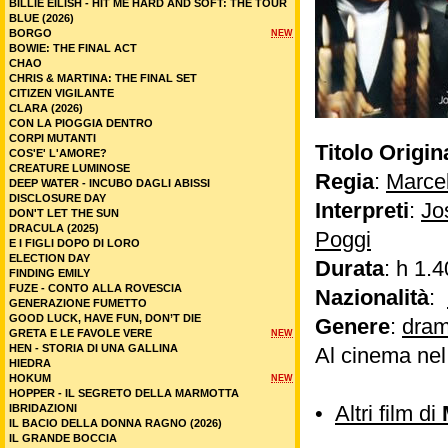
BILLIE EILISH - HIT ME HARD AND SOFT: THE TOUR
BLUE (2026)
BORGO
NEW
BOWIE: THE FINAL ACT
CHAO
CHRIS & MARTINA: THE FINAL SET
CITIZEN VIGILANTE
CLARA (2026)
CON LA PIOGGIA DENTRO
CORPI MUTANTI
Titolo Origin
COS'E' L'AMORE?
CREATURE LUMINOSE
Regia
:
Marcel
DEEP WATER - INCUBO DAGLI ABISSI
DISCLOSURE DAY
Interpreti
:
Jo
DON'T LET THE SUN
DRACULA (2025)
Poggi
E I FIGLI DOPO DI LORO
ELECTION DAY
Durata
: h 1.4
FINDING EMILY
FUZE - CONTO ALLA ROVESCIA
Nazionalità
:
GENERAZIONE FUMETTO
GOOD LUCK, HAVE FUN, DON’T DIE
Genere
:
dram
GRETA E LE FAVOLE VERE
NEW
HEN - STORIA DI UNA GALLINA
Al cinema ne
HIEDRA
HOKUM
NEW
HOPPER - IL SEGRETO DELLA MARMOTTA
•
Altri film di
IBRIDAZIONI
IL BACIO DELLA DONNA RAGNO (2026)
IL GRANDE BOCCIA