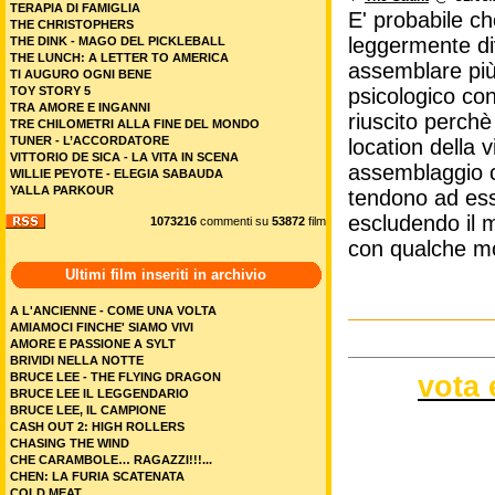
TERAPIA DI FAMIGLIA
E' probabile ch
THE CHRISTOPHERS
leggermente div
THE DINK - MAGO DEL PICKLEBALL
THE LUNCH: A LETTER TO AMERICA
assemblare più 
TI AUGURO OGNI BENE
TOY STORY 5
psicologico con
TRA AMORE E INGANNI
riuscito perchè 
TRE CHILOMETRI ALLA FINE DEL MONDO
TUNER - L’ACCORDATORE
location della 
VITTORIO DE SICA - LA VITA IN SCENA
assemblaggio ch
WILLIE PEYOTE - ELEGIA SABAUDA
YALLA PARKOUR
tendono ad esse
escludendo il m
1073216
commenti su
53872
film
con qualche m
Ultimi film inseriti in archivio
A L'ANCIENNE - COME UNA VOLTA
AMIAMOCI FINCHE' SIAMO VIVI
AMORE E PASSIONE A SYLT
BRIVIDI NELLA NOTTE
vota 
BRUCE LEE - THE FLYING DRAGON
BRUCE LEE IL LEGGENDARIO
BRUCE LEE, IL CAMPIONE
CASH OUT 2: HIGH ROLLERS
CHASING THE WIND
CHE CARAMBOLE… RAGAZZI!!!...
CHEN: LA FURIA SCATENATA
COLD MEAT