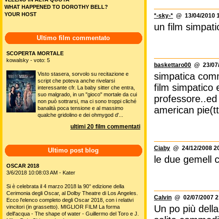
WHAT HAPPENED TO DOROTHY BELL?
YOUR HOST
*-sky-*
@ 13/04/2010 1
un film simpati
Ultimo film commentato
SCOPERTA MORTALE
kowalsky - voto: 5
baskettaro00
@ 23/07/
Visto stasera, sorvolo su recitazione e
simpatica comme
script che poteva anche rivelarsi
film simpatico
interessante cfr. La baby sitter che entra,
suo malgrado, in un "gioco" mortale da cui
professore..ed
non può sottrarsi, ma ci sono troppi cliché
american pie(tt e
banalità poca tensione e al massimo
qualche gridolino e dei ohmygod d'...
ultimi 20 film commentati
Ciaby
@ 24/12/2008 20
Ultimo post blog
le due gemell c
OSCAR 2018
3/6/2018 10:08:03 AM - Kater
Si è celebrata il 4 marzo 2018 la 90° edizione della
Cerimonia degli Oscar, al Dolby Theatre di Los Angeles.
Calvin
@ 02/07/2007 2
Ecco l'elenco completo degli Oscar 2018, con i relativi
Un po più della
vincitori (in grassetto). MIGLIOR FILM La forma
dell'acqua - The shape of water - Guillermo del Toro e J.