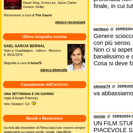
Hauer-King, Greta Lee, Jason Clarke
finale, in cui 
Genere: thriller
Recensione a cura di
The Gaunt
elenco recensioni
pardossi
@ 20/09/2004
Genere sciocco
Ultima biografia inserita
con più senso.
GAEL GARCIA BERNAL
Non ci si aspet
Nato a: Guadalajara - Jalisco - Messico
il: 30/11/1978
banalissimo e a
Cosa si deve fa
Biografia a cura di
luisa75
elenco biografie
Casualmente dall'archivio
simone74
@ 20/09/200
va abbassiamo l
UNA SETTIMANA E UN GIORNO
regia di Asaph Polonsky
Voto Visitatori: 5,8
nostop
@ 10/09/2004 0
Novità e Recensioni
UN FILM STU
Iscriviti alla newsletter di Filmscoop.it per essere sempre
PIACEVOLE S
aggiornarto su nuove uscite, novità, classifiche