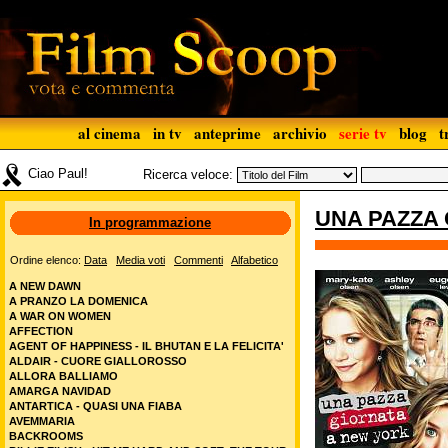
al cinema
in tv
anteprime
archivio
serie tv
blog
t
Ciao Paul!
Ricerca veloce:
UNA PAZZA
In programmazione
Ordine elenco:
Data
Media voti
Commenti
Alfabetico
A NEW DAWN
A PRANZO LA DOMENICA
A WAR ON WOMEN
AFFECTION
AGENT OF HAPPINESS - IL BHUTAN E LA FELICITA'
ALDAIR - CUORE GIALLOROSSO
ALLORA BALLIAMO
AMARGA NAVIDAD
ANTARTICA - QUASI UNA FIABA
AVEMMARIA
BACKROOMS