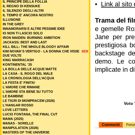
IL PRINCIPE DELLA FOLLIA
•
Link al s
IL REGNO DI KENSUKE
IL SILENZIO DEGLI ALTRI
IL TEMPO E' ANCORA NOSTRO
Trama del fi
ILLUSIONE
IN THE GREY
e gemelle Ro
INNAMORARSI E ALTRE PESSIME IDEE
IO NON TI LASCIO SOLO
Jane per pre
IRON MAIDEN: BURNING AMBITION
JACKASS: BEST AND LAST
prestigiosa b
KILL BILL: THE WHOLE BLOODY AFFAIR
KIM NOVAK'S VERTIGO - LA DONNA CHE VISSE
backstage de
NEW
DUE VOLTE
demo. Le cos
KING MARRACASH
KONTINENTAL '25
implicate in d
LA BOLLA DELLE ACQUE MATTE
LA CASA - IL ROGO DEL MALE
LA CRONOLOGIA DELL’ACQUA
LA FESTA E' FINITA!
L'AMORE CHE RIMANE
L'AMORE STA BENE SU TUTTO
LE BAMBINE
LE TIGRI DI MOMPRACEM (2026)
Voto 
L'HANGAR ROSSO
LOVE LETTERS
LUCIO FONTANA, THE FINAL CUT
MAMA (2025)
MANAS - SORELLE
Commenti
Foru
MANIPULATION (2026)
MASTERS OF THE UNIVERSE