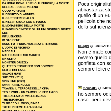
Poca originali
DA HONG KONG: L'URLO, IL FURORE, LA MORTE
DELIBAL - DOLCE VELENO
abbastanza ster
GOOD FORTUNE
quello di un E
IL DIVORZIO DI ANDREA
IL GIUSTIZIERE GIALLO
pellicola che 
IL KILLER GIOCA CON IL FUOCO
IL MONASTERO DELLA MORTE
della sufficienz
IL PADRINO CINESE E GLI ULTIMI GIORNI DI BRUCE
LEE
INFLUENCERS
IO STO BENE
KUNG FU - FURIA, VIOLENZA E TERRORE
DDJgirl
@ 08/08/2011 
L'UOMO DI PECHINO
Non è male com
MADBALL
MAI FIDARSI DI MIO MARITO
ovvero quello d
MK ULTRA
gonfiata con sce
MONSTER GRIZZLY
QUATTRO STORIE PER NON DORMIRE
sempre felici e
RED SPIRIT LAKE
SAVAGE HUNT
SHELTER (2014)
SING SING (2023)
SVANITA NEL NULLA
monica83
@ 04/09/
TAYANG: IL TERRORE DELLA CINA
TEO E ZODI' - UN CAMMELLO PER AMICO
ho sempre odiat
THE BALLAD OF WALLIS ISLAND
caso..però de
THE ENFORCER
TI SPACCO IL MUSO, BIMBA!
TUTTE INSIEME ALL'ABBAZIA
VELENO IN ALTA QUOTA