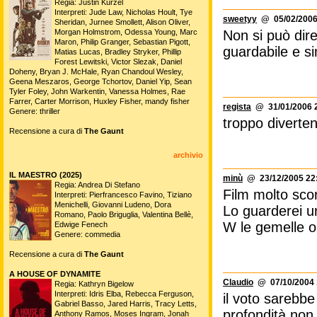
Regia: Justin Kurzel
Interpreti: Jude Law, Nicholas Hoult, Tye
sweetyy
@ 05/02/2006
Sheridan, Jurnee Smollett, Alison Oliver,
Morgan Holmstrom, Odessa Young, Marc
Non si può dire
Maron, Philip Granger, Sebastian Pigott,
guardabile e s
Matias Lucas, Bradley Stryker, Phillip
Forest Lewitski, Victor Slezak, Daniel
Doheny, Bryan J. McHale, Ryan Chandoul Wesley,
Geena Meszaros, George Tchortov, Daniel Yip, Sean
Tyler Foley, John Warkentin, Vanessa Holmes, Rae
Farrer, Carter Morrison, Huxley Fisher, mandy fisher
regista
@ 31/01/2006 2
Genere: thriller
troppo diverte
Recensione a cura di
The Gaunt
archivio
IL MAESTRO (2025)
minù
@ 23/12/2005 22
Regia: Andrea Di Stefano
Film molto scorr
Interpreti: Pierfrancesco Favino, Tiziano
Menichelli, Giovanni Ludeno, Dora
Lo guarderei un 
Romano, Paolo Briguglia, Valentina Bellè,
W le gemelle o
Edwige Fenech
Genere: commedia
Recensione a cura di
The Gaunt
A HOUSE OF DYNAMITE
Claudio
@ 07/10/2004 
Regia: Kathryn Bigelow
Interpreti: Idris Elba, Rebecca Ferguson,
il voto sarebbe
Gabriel Basso, Jared Harris, Tracy Letts,
profondità non 
Anthony Ramos, Moses Ingram, Jonah