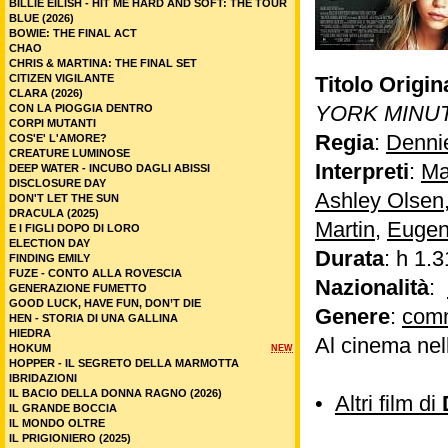
BILLIE EILISH - HIT ME HARD AND SOFT: THE TOUR
BLUE (2026)
BOWIE: THE FINAL ACT
CHAO
CHRIS & MARTINA: THE FINAL SET
CITIZEN VIGILANTE
Titolo Origin
CLARA (2026)
YORK MINU
CON LA PIOGGIA DENTRO
CORPI MUTANTI
Regia
:
Denni
COS'E' L'AMORE?
CREATURE LUMINOSE
Interpreti
:
Ma
DEEP WATER - INCUBO DAGLI ABISSI
DISCLOSURE DAY
Ashley Olsen
DON'T LET THE SUN
DRACULA (2025)
Martin
,
Eugen
E I FIGLI DOPO DI LORO
ELECTION DAY
Durata
: h 1.3
FINDING EMILY
FUZE - CONTO ALLA ROVESCIA
Nazionalità
:
GENERAZIONE FUMETTO
GOOD LUCK, HAVE FUN, DON’T DIE
Genere
:
com
HEN - STORIA DI UNA GALLINA
HIEDRA
Al cinema nel
HOKUM
NEW
HOPPER - IL SEGRETO DELLA MARMOTTA
IBRIDAZIONI
IL BACIO DELLA DONNA RAGNO (2026)
•
Altri film di
IL GRANDE BOCCIA
IL MONDO OLTRE
IL PRIGIONIERO (2025)