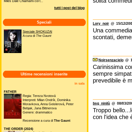
solita commedi
Miles Dale Chiamami col t...
tutti i post del blog
Speciali
Lory_noir
@ 15/12/200
Una commedia sp
Speciale SHOKUZAI
A cura di
The Gaunt
scontati, demen
Noirsenzacielo
@ 19
Carinissima c
sempre simpati
Ultime recensioni inserite
prevedibile è m
in sala
FATHER
Regia: Tereza Nvotová
Interpreti: Milan Ondrík, Dominika
bsg_ninilù
@ 08/03/200
Moravkova, Anna Geislerová, Peter
Bebjak, Jana Bittnerova
Troppo bello..
Genere: drammatico
con l'idea che 
Recensione a cura di
The Gaunt
THE ORDER (2024)