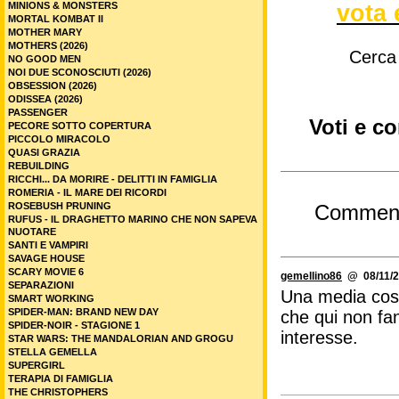
vota 
MINIONS & MONSTERS
MORTAL KOMBAT II
MOTHER MARY
MOTHERS (2026)
Cerca
NO GOOD MEN
NOI DUE SCONOSCIUTI (2026)
OBSESSION (2026)
ODISSEA (2026)
PASSENGER
Voti e c
PECORE SOTTO COPERTURA
PICCOLO MIRACOLO
QUASI GRAZIA
REBUILDING
RICCHI... DA MORIRE - DELITTI IN FAMIGLIA
ROMERIA - IL MARE DEI RICORDI
ROSEBUSH PRUNING
Commen
RUFUS - IL DRAGHETTO MARINO CHE NON SAPEVA
NUOTARE
SANTI E VAMPIRI
SAVAGE HOUSE
SCARY MOVIE 6
gemellino86
@ 08/11/2
SEPARAZIONI
Una media così 
SMART WORKING
SPIDER-MAN: BRAND NEW DAY
che qui non fa
SPIDER-NOIR - STAGIONE 1
interesse.
STAR WARS: THE MANDALORIAN AND GROGU
STELLA GEMELLA
SUPERGIRL
TERAPIA DI FAMIGLIA
THE CHRISTOPHERS