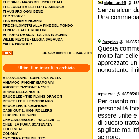
THE DINK - MAGO DEL PICKLEBALL
nightmare95
@ 18/0
THE LUNCH: A LETTER TO AMERICA
Senza alcun dub
TI AUGURO OGNI BENE
Una commedia d
TOY STORY 5
TRA AMORE E INGANNI
TRE CHILOMETRI ALLA FINE DEL MONDO
TUNER - L’ACCORDATORE
VITTORIO DE SICA - LA VITA IN SCENA
WILLIE PEYOTE - ELEGIA SABAUDA
foxycleo
@ 10/08/20
YALLA PARKOUR
Questa commed
1073206
commenti su
53872
film
molto fan dell
apprezzato un 
Ultimi film inseriti in archivio
nonostante il r
A L'ANCIENNE - COME UNA VOLTA
AMIAMOCI FINCHE' SIAMO VIVI
AMORE E PASSIONE A SYLT
BRIVIDI NELLA NOTTE
topsecret
@ 08/08/201
BRUCE LEE - THE FLYING DRAGON
Per quanto mi r
BRUCE LEE IL LEGGENDARIO
BRUCE LEE, IL CAMPIONE
personalità tot
CASH OUT 2: HIGH ROLLERS
essere unite e 
CHASING THE WIND
CHE CARAMBOLE… RAGAZZI!!!...
di questo tratt
CHEN: LA FURIA SCATENATA
spigliate ma ir
COLD MEAT
COLONY
sempre.
CROCIERA CON DELITTO