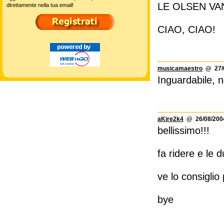
LE OLSEN VA
direttamente nella tua email!
CIAO, CIAO!
musicamaestro
@ 27/0
Inguardabile, n
aKire2k4
@ 26/08/2004
bellissimo!!!
fa ridere e le 
ve lo consiglio
bye