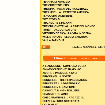
TERAPIA DI FAMIGLIA
THE CHRISTOPHERS
THE DINK - MAGO DEL PICKLEBALL
THE LUNCH: A LETTER TO AMERICA
TI AUGURO OGNI BENE
TOY STORY 5
TRA AMORE E INGANNI
TRE CHILOMETRI ALLA FINE DEL MONDO
TUNER - L’ACCORDATORE
VITTORIO DE SICA - LA VITA IN SCENA
WILLIE PEYOTE - ELEGIA SABAUDA
YALLA PARKOUR
1073216
commenti su
53872
Ultimi film inseriti in archivio
A L'ANCIENNE - COME UNA VOLTA
AMIAMOCI FINCHE' SIAMO VIVI
AMORE E PASSIONE A SYLT
BRIVIDI NELLA NOTTE
BRUCE LEE - THE FLYING DRAGON
BRUCE LEE IL LEGGENDARIO
BRUCE LEE, IL CAMPIONE
CASH OUT 2: HIGH ROLLERS
CHASING THE WIND
CHE CARAMBOLE… RAGAZZI!!!...
CHEN: LA FURIA SCATENATA
COLD MEAT