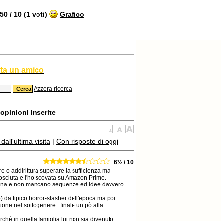
0 / 10 (1 voti)
Grafico
ita un amico
Azzera ricerca
opinioni inserite
all'ultima visita
|
Con risposte di oggi
6½ / 10
 o addirittura superare la sufficienza ma
sciuta e l'ho scovata su Amazon Prime.
 buona e non mancano sequenze ed idee davvero
) da tipico horror-slasher dell'epoca ma poi
ione nel sottogenere...finale un pò alla
rché in quella famiglia lui non sia divenuto