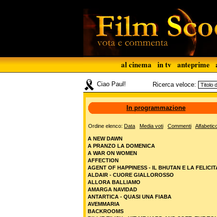
al cinema
in tv
anteprime
Ciao Paul!
Ricerca veloce:
In programmazione
Ordine elenco:
Data
Media voti
Commenti
Alfabetic
A NEW DAWN
A PRANZO LA DOMENICA
A WAR ON WOMEN
AFFECTION
AGENT OF HAPPINESS - IL BHUTAN E LA FELICIT
ALDAIR - CUORE GIALLOROSSO
ALLORA BALLIAMO
AMARGA NAVIDAD
ANTARTICA - QUASI UNA FIABA
AVEMMARIA
BACKROOMS