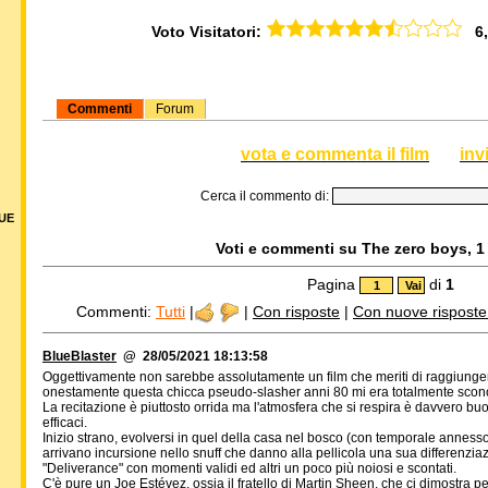
Voto Visitatori:
6,5
Commenti
Forum
vota e commenta il film
inv
Cerca il commento di:
DUE
Voti e commenti su The zero boys, 1 
Pagina
di
1
Commenti:
Tutti
|
|
Con risposte
|
Con nuove risposte d
BlueBlaster
@ 28/05/2021 18:13:58
Oggettivamente non sarebbe assolutamente un film che meriti di raggiungere
onestamente questa chicca pseudo-slasher anni 80 mi era totalmente scono
La recitazione è piuttosto orrida ma l'atmosfera che si respira è davvero
efficaci.
Inizio strano, evolversi in quel della casa nel bosco (con temporale annesso
arrivano incursione nello snuff che danno alla pellicola una sua differenziaz
"Deliverance" con momenti validi ed altri un poco più noiosi e scontati.
C'è pure un Joe Estévez, ossia il fratello di Martin Sheen, che ci dimostra pe