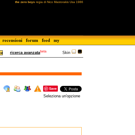
the zero boys
regia di Nico Mastorakis Usa 1986
recensioni
forum
feed
my
beta
Skin
ricerca avanzata
Save
Seleziona un'opzione