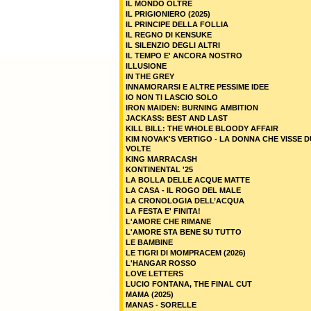
IL MONDO OLTRE
IL PRIGIONIERO (2025)
IL PRINCIPE DELLA FOLLIA
IL REGNO DI KENSUKE
IL SILENZIO DEGLI ALTRI
IL TEMPO E' ANCORA NOSTRO
ILLUSIONE
IN THE GREY
INNAMORARSI E ALTRE PESSIME IDEE
IO NON TI LASCIO SOLO
IRON MAIDEN: BURNING AMBITION
JACKASS: BEST AND LAST
KILL BILL: THE WHOLE BLOODY AFFAIR
KIM NOVAK'S VERTIGO - LA DONNA CHE VISSE 
VOLTE
KING MARRACASH
KONTINENTAL '25
LA BOLLA DELLE ACQUE MATTE
LA CASA - IL ROGO DEL MALE
LA CRONOLOGIA DELL’ACQUA
LA FESTA E' FINITA!
L'AMORE CHE RIMANE
L'AMORE STA BENE SU TUTTO
LE BAMBINE
LE TIGRI DI MOMPRACEM (2026)
L'HANGAR ROSSO
LOVE LETTERS
LUCIO FONTANA, THE FINAL CUT
MAMA (2025)
MANAS - SORELLE