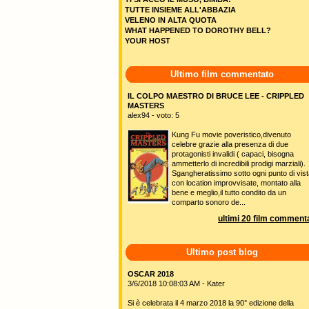
TUTTE INSIEME ALL'ABBAZIA
VELENO IN ALTA QUOTA
WHAT HAPPENED TO DOROTHY BELL?
YOUR HOST
Ultimo film commentato
IL COLPO MAESTRO DI BRUCE LEE - CRIPPLED
MASTERS
alex94 - voto: 5
Kung Fu movie poveristico,divenuto
celebre grazie alla presenza di due
protagonisti invalidi ( capaci, bisogna
ammetterlo di incredibili prodigi marziali).
Sgangheratissimo sotto ogni punto di vist
con location improvvisate, montato alla
bene e meglio,il tutto condito da un
comparto sonoro de...
ultimi 20 film commenta
Ultimo post blog
OSCAR 2018
3/6/2018 10:08:03 AM - Kater
Si è celebrata il 4 marzo 2018 la 90° edizione della