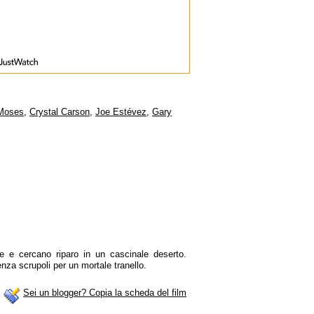
Moses
,
Crystal Carson
,
Joe Estévez
,
Gary
e e cercano riparo in un cascinale deserto.
nza scrupoli per un mortale tranello.
Sei un blogger? Copia la scheda del film