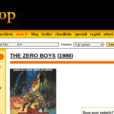
archivio
serie tv
blog
trailer
classifiche
speciali
registi
attori
Genere:
THE ZERO BOYS
(
1986
)
o
A'
Dove puoi vederlo?