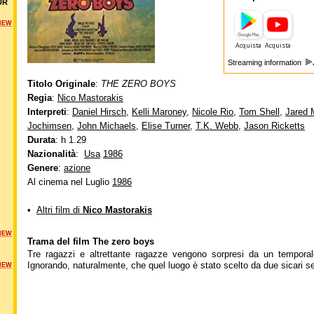
UR
NEW
Streaming information
Titolo Originale
:
THE ZERO BOYS
Regia
:
Nico Mastorakis
Interpreti
:
Daniel Hirsch
,
Kelli Maroney
,
Nicole Rio
,
Tom Shell
,
Jared 
Jochimsen
,
John Michaels
,
Elise Turner
,
T.K. Webb
,
Jason Ricketts
Durata
: h 1.29
Nazionalità
:
Usa
1986
Genere
:
azione
Al cinema nel Luglio
1986
•
Altri film di
Nico Mastorakis
NEW
Trama del film The zero boys
Tre ragazzi e altrettante ragazze vengono sorpresi da un temporal
Ignorando, naturalmente, che quel luogo è stato scelto da due sicari se
NEW