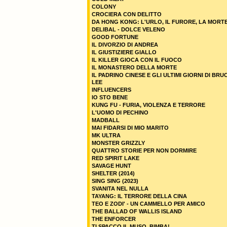
COLONY
CROCIERA CON DELITTO
DA HONG KONG: L'URLO, IL FURORE, LA MORT
DELIBAL - DOLCE VELENO
GOOD FORTUNE
IL DIVORZIO DI ANDREA
IL GIUSTIZIERE GIALLO
IL KILLER GIOCA CON IL FUOCO
IL MONASTERO DELLA MORTE
IL PADRINO CINESE E GLI ULTIMI GIORNI DI BRU
LEE
INFLUENCERS
IO STO BENE
KUNG FU - FURIA, VIOLENZA E TERRORE
L'UOMO DI PECHINO
MADBALL
MAI FIDARSI DI MIO MARITO
MK ULTRA
MONSTER GRIZZLY
QUATTRO STORIE PER NON DORMIRE
RED SPIRIT LAKE
SAVAGE HUNT
SHELTER (2014)
SING SING (2023)
SVANITA NEL NULLA
TAYANG: IL TERRORE DELLA CINA
TEO E ZODI' - UN CAMMELLO PER AMICO
THE BALLAD OF WALLIS ISLAND
THE ENFORCER
TI SPACCO IL MUSO, BIMBA!