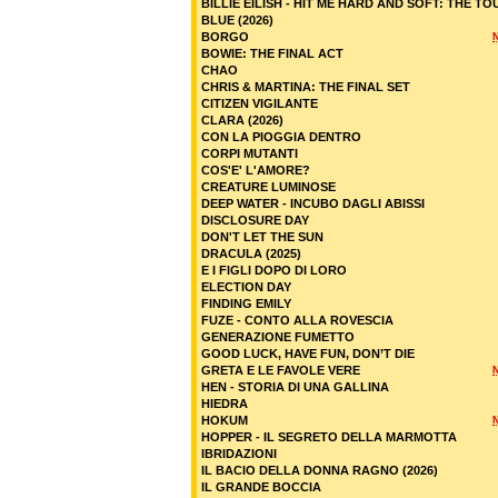
BILLIE EILISH - HIT ME HARD AND SOFT: THE TO
BLUE (2026)
BORGO
BOWIE: THE FINAL ACT
CHAO
CHRIS & MARTINA: THE FINAL SET
CITIZEN VIGILANTE
CLARA (2026)
CON LA PIOGGIA DENTRO
CORPI MUTANTI
COS'E' L'AMORE?
CREATURE LUMINOSE
DEEP WATER - INCUBO DAGLI ABISSI
DISCLOSURE DAY
DON'T LET THE SUN
DRACULA (2025)
E I FIGLI DOPO DI LORO
ELECTION DAY
FINDING EMILY
FUZE - CONTO ALLA ROVESCIA
GENERAZIONE FUMETTO
GOOD LUCK, HAVE FUN, DON’T DIE
GRETA E LE FAVOLE VERE
HEN - STORIA DI UNA GALLINA
HIEDRA
HOKUM
HOPPER - IL SEGRETO DELLA MARMOTTA
IBRIDAZIONI
IL BACIO DELLA DONNA RAGNO (2026)
IL GRANDE BOCCIA