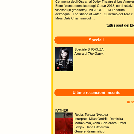
Cerimonia degli Oscar, al Dolby Theatre di Los Angele
Ecco l'elenco completo degli Oscar 2018, con i relativi
vincitori (in grassetto). MIGLIOR FILM La forma
dell'acqua - The shape of water - Guillermo del Toro e 
Miles Dale Chiamami col t...
tutti i post del b
Speciali
Speciale SHOKUZAI
A cura di
The Gaunt
Ultime recensioni inserite
in s
FATHER
Regia: Tereza Nvotová
Interpreti: Milan Ondrík, Dominika
Moravkova, Anna Geislerová, Peter
Bebjak, Jana Bittnerova
Genere: drammatico