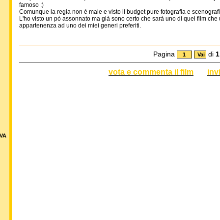
famoso :)
Comunque la regia non è male e visto il budget pure fotografia e scenograf
L'ho visto un pò assonnato ma già sono certo che sarà uno di quei film che u
appartenenza ad uno dei miei generi preferiti.
Pagina
di
1
vota e commenta il film
inv
VA