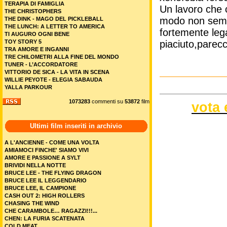
TERAPIA DI FAMIGLIA
Un lavoro che 
THE CHRISTOPHERS
modo non sempr
THE DINK - MAGO DEL PICKLEBALL
THE LUNCH: A LETTER TO AMERICA
fortemente leg
TI AUGURO OGNI BENE
TOY STORY 5
piaciuto,parecc
TRA AMORE E INGANNI
TRE CHILOMETRI ALLA FINE DEL MONDO
TUNER - L’ACCORDATORE
VITTORIO DE SICA - LA VITA IN SCENA
WILLIE PEYOTE - ELEGIA SABAUDA
YALLA PARKOUR
1073283
commenti su
53872
film
vota 
Ultimi film inseriti in archivio
A L'ANCIENNE - COME UNA VOLTA
AMIAMOCI FINCHE' SIAMO VIVI
AMORE E PASSIONE A SYLT
BRIVIDI NELLA NOTTE
BRUCE LEE - THE FLYING DRAGON
BRUCE LEE IL LEGGENDARIO
BRUCE LEE, IL CAMPIONE
CASH OUT 2: HIGH ROLLERS
CHASING THE WIND
CHE CARAMBOLE… RAGAZZI!!!...
CHEN: LA FURIA SCATENATA
COLD MEAT