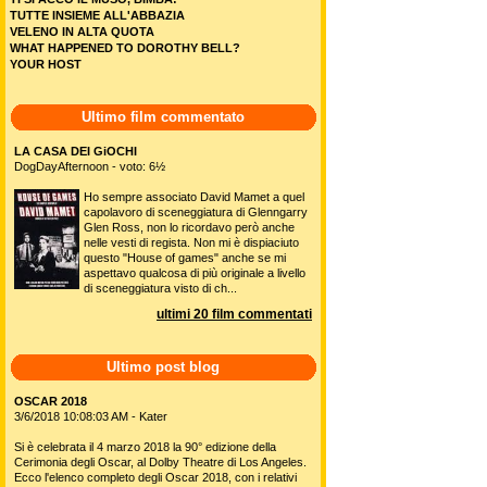
TUTTE INSIEME ALL'ABBAZIA
VELENO IN ALTA QUOTA
WHAT HAPPENED TO DOROTHY BELL?
YOUR HOST
Ultimo film commentato
LA CASA DEI GiOCHI
DogDayAfternoon - voto: 6½
Ho sempre associato David Mamet a quel
capolavoro di sceneggiatura di Glenngarry
Glen Ross, non lo ricordavo però anche
nelle vesti di regista. Non mi è dispiaciuto
questo "House of games" anche se mi
aspettavo qualcosa di più originale a livello
di sceneggiatura visto di ch...
ultimi 20 film commentati
Ultimo post blog
OSCAR 2018
3/6/2018 10:08:03 AM - Kater
Si è celebrata il 4 marzo 2018 la 90° edizione della
Cerimonia degli Oscar, al Dolby Theatre di Los Angeles.
Ecco l'elenco completo degli Oscar 2018, con i relativi