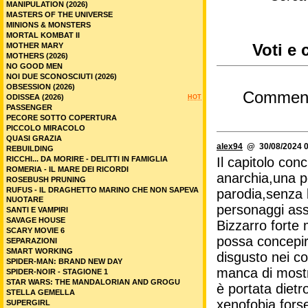
MANIPULATION (2026)
MASTERS OF THE UNIVERSE
MINIONS & MONSTERS
MORTAL KOMBAT II
MOTHER MARY
Voti e 
MOTHERS (2026)
NO GOOD MEN
NOI DUE SCONOSCIUTI (2026)
OBSESSION (2026)
Commen
ODISSEA (2026)
HOT
PASSENGER
PECORE SOTTO COPERTURA
PICCOLO MIRACOLO
QUASI GRAZIA
alex94
@ 30/08/2024 0
REBUILDING
RICCHI... DA MORIRE - DELITTI IN FAMIGLIA
Il capitolo con
ROMERIA - IL MARE DEI RICORDI
anarchia,una pe
ROSEBUSH PRUNING
RUFUS - IL DRAGHETTO MARINO CHE NON SAPEVA
parodia,senza l
NUOTARE
personaggi assu
SANTI E VAMPIRI
SAVAGE HOUSE
Bizzarro forte 
SCARY MOVIE 6
possa concepire
SEPARAZIONI
SMART WORKING
disgusto nei co
SPIDER-MAN: BRAND NEW DAY
manca di mostra
SPIDER-NOIR - STAGIONE 1
STAR WARS: THE MANDALORIAN AND GROGU
è portata dietr
STELLA GEMELLA
xenofobia fors
SUPERGIRL