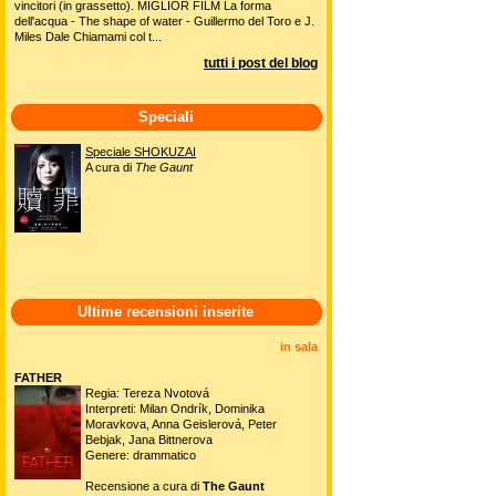
vincitori (in grassetto). MIGLIOR FILM La forma
dell'acqua - The shape of water - Guillermo del Toro e J.
Miles Dale Chiamami col t...
tutti i post del blog
Speciali
Speciale SHOKUZAI
A cura di
The Gaunt
Ultime recensioni inserite
in sala
FATHER
Regia: Tereza Nvotová
Interpreti: Milan Ondrík, Dominika
Moravkova, Anna Geislerová, Peter
Bebjak, Jana Bittnerova
Genere: drammatico
Recensione a cura di
The Gaunt