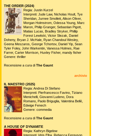
THE ORDER (2024)
Regia: Justin Kurzel
Interpreti: Jude Law, Nicholas Hoult, Tye
Sheridan, Jurnee Smollett, Alison Oliver,
Morgan Holmstrom, Odessa Young, Marc
Maron, Philip Granger, Sebastian Pigott,
Matias Lucas, Bradley Stryker, Phillip
Forest Lewitski, Victor Slezak, Daniel
Doheny, Bryan J. McHale, Ryan Chandoul Wesley,
Geena Meszaros, George Tchortov, Daniel Yip, Sean
Tyler Foley, John Warkentin, Vanessa Holmes, Rae
Farrer, Carter Morrison, Huxley Fisher, mandy fisher
Genere: thriller
Recensione a cura di
The Gaunt
archivio
IL MAESTRO (2025)
Regia: Andrea Di Stefano
Interpreti: Pierfrancesco Favino, Tiziano
Menichelli, Giovanni Ludeno, Dora
Romano, Paolo Briguglia, Valentina Bellè,
Edwige Fenech
Genere: commedia
Recensione a cura di
The Gaunt
A HOUSE OF DYNAMITE
Regia: Kathryn Bigelow
Interpreti: Idris Elba, Rebecca Ferguson,