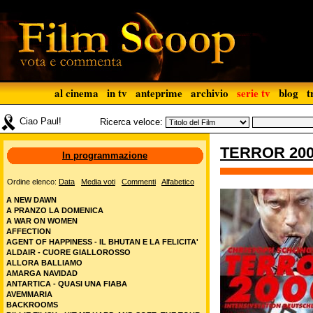
al cinema
in tv
anteprime
archivio
serie tv
blog
t
Ciao Paul!
Ricerca veloce:
TERROR 20
In programmazione
Ordine elenco:
Data
Media voti
Commenti
Alfabetico
A NEW DAWN
A PRANZO LA DOMENICA
A WAR ON WOMEN
AFFECTION
AGENT OF HAPPINESS - IL BHUTAN E LA FELICITA'
ALDAIR - CUORE GIALLOROSSO
ALLORA BALLIAMO
AMARGA NAVIDAD
ANTARTICA - QUASI UNA FIABA
AVEMMARIA
BACKROOMS