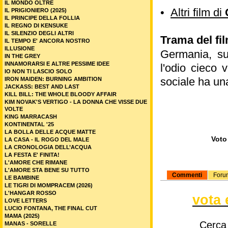
IL MONDO OLTRE
•
Altri film di
IL PRIGIONIERO (2025)
IL PRINCIPE DELLA FOLLIA
IL REGNO DI KENSUKE
IL SILENZIO DEGLI ALTRI
Trama del fi
IL TEMPO E' ANCORA NOSTRO
ILLUSIONE
Germania, sub
IN THE GREY
INNAMORARSI E ALTRE PESSIME IDEE
l'odio cieco 
IO NON TI LASCIO SOLO
sociale ha un
IRON MAIDEN: BURNING AMBITION
JACKASS: BEST AND LAST
KILL BILL: THE WHOLE BLOODY AFFAIR
KIM NOVAK'S VERTIGO - LA DONNA CHE VISSE DUE
VOLTE
KING MARRACASH
KONTINENTAL '25
LA BOLLA DELLE ACQUE MATTE
Voto 
LA CASA - IL ROGO DEL MALE
LA CRONOLOGIA DELL’ACQUA
LA FESTA E' FINITA!
L'AMORE CHE RIMANE
L'AMORE STA BENE SU TUTTO
Commenti
Foru
LE BAMBINE
LE TIGRI DI MOMPRACEM (2026)
L'HANGAR ROSSO
vota 
LOVE LETTERS
LUCIO FONTANA, THE FINAL CUT
MAMA (2025)
Cerca
MANAS - SORELLE