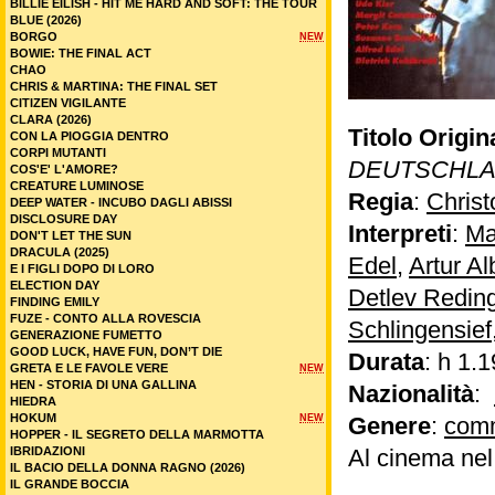
BILLIE EILISH - HIT ME HARD AND SOFT: THE TOUR
BLUE (2026)
BORGO
NEW
BOWIE: THE FINAL ACT
CHAO
CHRIS & MARTINA: THE FINAL SET
CITIZEN VIGILANTE
CLARA (2026)
Titolo Origin
CON LA PIOGGIA DENTRO
CORPI MUTANTI
DEUTSCHL
COS'E' L'AMORE?
CREATURE LUMINOSE
Regia
:
Christ
DEEP WATER - INCUBO DAGLI ABISSI
DISCLOSURE DAY
Interpreti
:
Ma
DON'T LET THE SUN
DRACULA (2025)
Edel
,
Artur Al
E I FIGLI DOPO DI LORO
ELECTION DAY
Detlev Redin
FINDING EMILY
FUZE - CONTO ALLA ROVESCIA
Schlingensief
GENERAZIONE FUMETTO
GOOD LUCK, HAVE FUN, DON’T DIE
Durata
: h 1.1
GRETA E LE FAVOLE VERE
NEW
HEN - STORIA DI UNA GALLINA
Nazionalità
:
HIEDRA
HOKUM
NEW
Genere
:
com
HOPPER - IL SEGRETO DELLA MARMOTTA
IBRIDAZIONI
Al cinema ne
IL BACIO DELLA DONNA RAGNO (2026)
IL GRANDE BOCCIA