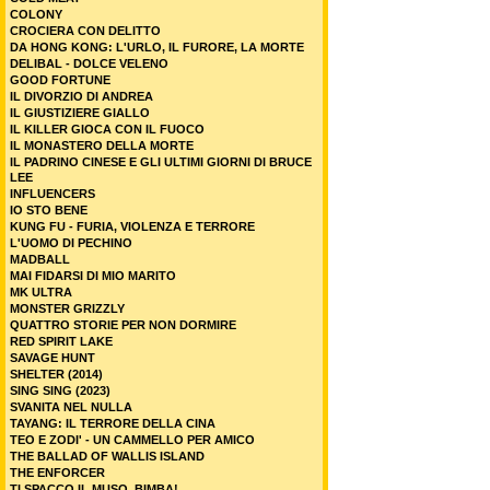
COLONY
CROCIERA CON DELITTO
DA HONG KONG: L'URLO, IL FURORE, LA MORTE
DELIBAL - DOLCE VELENO
GOOD FORTUNE
IL DIVORZIO DI ANDREA
IL GIUSTIZIERE GIALLO
IL KILLER GIOCA CON IL FUOCO
IL MONASTERO DELLA MORTE
IL PADRINO CINESE E GLI ULTIMI GIORNI DI BRUCE
LEE
INFLUENCERS
IO STO BENE
KUNG FU - FURIA, VIOLENZA E TERRORE
L'UOMO DI PECHINO
MADBALL
MAI FIDARSI DI MIO MARITO
MK ULTRA
MONSTER GRIZZLY
QUATTRO STORIE PER NON DORMIRE
RED SPIRIT LAKE
SAVAGE HUNT
SHELTER (2014)
SING SING (2023)
SVANITA NEL NULLA
TAYANG: IL TERRORE DELLA CINA
TEO E ZODI' - UN CAMMELLO PER AMICO
THE BALLAD OF WALLIS ISLAND
THE ENFORCER
TI SPACCO IL MUSO, BIMBA!