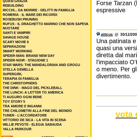
QUASI GRAZIA
Forse Tarzan (
REBUILDING
espressive
RICCHI... DA MORIRE - DELITTI IN FAMIGLIA
ROMERIA - IL MARE DEI RICORDI
ROSEBUSH PRUNING
RUFUS - IL DRAGHETTO MARINO CHE NON SAPEVA
NUOTARE
SANTI E VAMPIRI
atticus
@ 30/12/200
SAVAGE HOUSE
Una patinata e
SCARY MOVIE 6
SEPARAZIONI
quasi una versi
SMART WORKING
diretta dal mar
SPIDER-MAN: BRAND NEW DAY
SPIDER-NOIR - STAGIONE 1
l'impacciato O
STAR WARS: THE MANDALORIAN AND GROGU
o meno. Per gli
STELLA GEMELLA
SUPERGIRL
divertimento.
TERAPIA DI FAMIGLIA
THE CHRISTOPHERS
THE DINK - MAGO DEL PICKLEBALL
THE LUNCH: A LETTER TO AMERICA
TI AUGURO OGNI BENE
TOY STORY 5
TRA AMORE E INGANNI
TRE CHILOMETRI ALLA FINE DEL MONDO
vota 
TUNER - L’ACCORDATORE
VITTORIO DE SICA - LA VITA IN SCENA
WILLIE PEYOTE - ELEGIA SABAUDA
YALLA PARKOUR