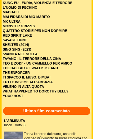
KUNG FU - FURIA, VIOLENZA E TERRORE
L'UOMO DI PECHINO
MADBALL
MAI FIDARSI DI MIO MARITO
MK ULTRA
MONSTER GRIZZLY
QUATTRO STORIE PER NON DORMIRE
RED SPIRIT LAKE
SAVAGE HUNT
SHELTER (2014)
SING SING (2023)
SVANITA NEL NULLA
TAYANG: IL TERRORE DELLA CINA
TEO E ZODI' - UN CAMMELLO PER AMICO
THE BALLAD OF WALLIS ISLAND
THE ENFORCER
TI SPACCO IL MUSO, BIMBA!
TUTTE INSIEME ALL'ABBAZIA
VELENO IN ALTA QUOTA
WHAT HAPPENED TO DOROTHY BELL?
YOUR HOST
Ultimo film commentato
L'ARMINUTA
bleck - voto: 8
Tocca le corde del cuore, una delle
violenze più violente (a livello emotivo) che