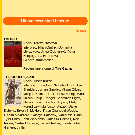
Ultime recensioni inserite
in sala
FATHER
Regia: Tereza Nvotová
Interpreti: Milan Ondrík, Dominika
Moravkova, Anna Geislerová, Peter
Bebjak, Jana Bittnerova
Genere: drammatico
Recensione a cura di
The Gaunt
THE ORDER (2024)
Regia: Justin Kurzel
Interpreti: Jude Law, Nicholas Hoult, Tye
Sheridan, Jurnee Smollett, Alison Oliver,
Morgan Holmstrom, Odessa Young, Marc
Maron, Philip Granger, Sebastian Pigott,
Matias Lucas, Bradley Stryker, Phillip
Forest Lewitski, Victor Slezak, Daniel
Doheny, Bryan J. McHale, Ryan Chandoul Wesley,
Geena Meszaros, George Tchortov, Daniel Yip, Sean
Tyler Foley, John Warkentin, Vanessa Holmes, Rae
Farrer, Carter Morrison, Huxley Fisher, mandy fisher
Genere: thriller