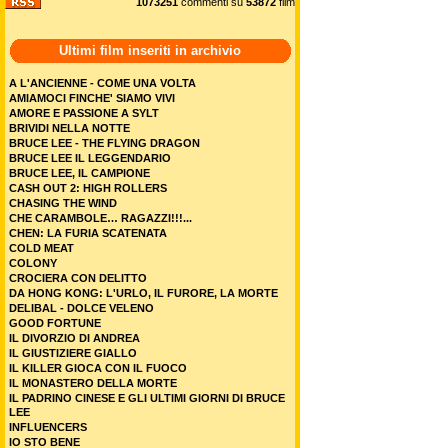
1073251
commenti su
53872
film
Ultimi film inseriti in archivio
A L'ANCIENNE - COME UNA VOLTA
AMIAMOCI FINCHE' SIAMO VIVI
AMORE E PASSIONE A SYLT
BRIVIDI NELLA NOTTE
BRUCE LEE - THE FLYING DRAGON
BRUCE LEE IL LEGGENDARIO
BRUCE LEE, IL CAMPIONE
CASH OUT 2: HIGH ROLLERS
CHASING THE WIND
CHE CARAMBOLE… RAGAZZI!!!...
CHEN: LA FURIA SCATENATA
COLD MEAT
COLONY
CROCIERA CON DELITTO
DA HONG KONG: L'URLO, IL FURORE, LA MORTE
DELIBAL - DOLCE VELENO
GOOD FORTUNE
IL DIVORZIO DI ANDREA
IL GIUSTIZIERE GIALLO
IL KILLER GIOCA CON IL FUOCO
IL MONASTERO DELLA MORTE
IL PADRINO CINESE E GLI ULTIMI GIORNI DI BRUCE
LEE
INFLUENCERS
IO STO BENE