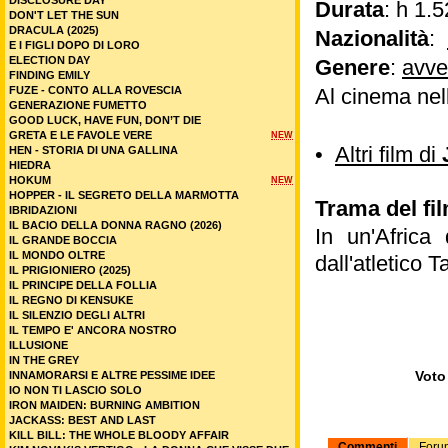
DISCLOSURE DAY
Durata
: h 1.5
DON'T LET THE SUN
DRACULA (2025)
Nazionalità
:
E I FIGLI DOPO DI LORO
ELECTION DAY
Genere
:
avve
FINDING EMILY
FUZE - CONTO ALLA ROVESCIA
Al cinema nel
GENERAZIONE FUMETTO
GOOD LUCK, HAVE FUN, DON’T DIE
GRETA E LE FAVOLE VERE
NEW
•
Altri film di
HEN - STORIA DI UNA GALLINA
HIEDRA
HOKUM
NEW
HOPPER - IL SEGRETO DELLA MARMOTTA
Trama del fi
IBRIDAZIONI
IL BACIO DELLA DONNA RAGNO (2026)
In un'Africa
IL GRANDE BOCCIA
IL MONDO OLTRE
dall'atletico 
IL PRIGIONIERO (2025)
IL PRINCIPE DELLA FOLLIA
IL REGNO DI KENSUKE
IL SILENZIO DEGLI ALTRI
IL TEMPO E' ANCORA NOSTRO
ILLUSIONE
IN THE GREY
Voto 
INNAMORARSI E ALTRE PESSIME IDEE
IO NON TI LASCIO SOLO
IRON MAIDEN: BURNING AMBITION
JACKASS: BEST AND LAST
KILL BILL: THE WHOLE BLOODY AFFAIR
Commenti
Foru