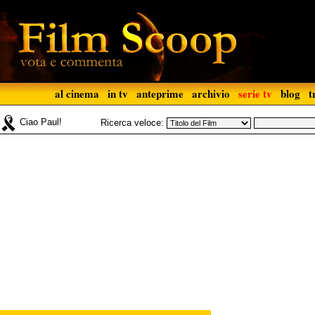
al cinema
in tv
anteprime
archivio
serie tv
blog
t
Ciao Paul!
Ricerca veloce: