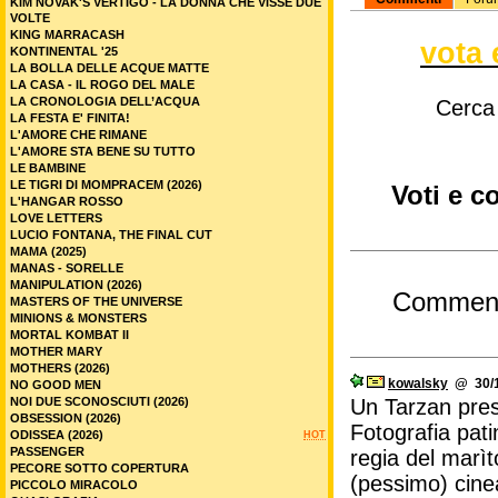
KIM NOVAK'S VERTIGO - LA DONNA CHE VISSE DUE
VOLTE
KING MARRACASH
vota 
KONTINENTAL '25
LA BOLLA DELLE ACQUE MATTE
LA CASA - IL ROGO DEL MALE
LA CRONOLOGIA DELL’ACQUA
Cerca
LA FESTA E' FINITA!
L'AMORE CHE RIMANE
L'AMORE STA BENE SU TUTTO
LE BAMBINE
LE TIGRI DI MOMPRACEM (2026)
Voti e c
L'HANGAR ROSSO
LOVE LETTERS
LUCIO FONTANA, THE FINAL CUT
MAMA (2025)
MANAS - SORELLE
MANIPULATION (2026)
Commen
MASTERS OF THE UNIVERSE
MINIONS & MONSTERS
MORTAL KOMBAT II
MOTHER MARY
MOTHERS (2026)
kowalsky
@ 30/1
NO GOOD MEN
NOI DUE SCONOSCIUTI (2026)
Un Tarzan pres
OBSESSION (2026)
Fotografia pati
ODISSEA (2026)
HOT
PASSENGER
regia del marìt
PECORE SOTTO COPERTURA
(pessimo) cinea
PICCOLO MIRACOLO