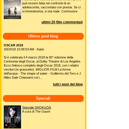
può essere fatta nei confronti di un
adolescente, raccontata con poesia. Se ci
si immedesima, si sta male. Commuove
ultimi 20 film commentati
Ultimo post blog
OSCAR 2018
3/6/2018 10:08:03 AM - Kater
Si è celebrata il 4 marzo 2018 la 90° edizione della
Cerimonia degli Oscar, al Dolby Theatre di Los Angeles.
Ecco l'elenco completo degli Oscar 2018, con i relativi
vincitori (in grassetto). MIGLIOR FILM La forma
dell'acqua - The shape of water - Guillermo del Toro e J.
Miles Dale Chiamami col t...
tutti i post del blog
Speciali
Speciale SHOKUZAI
A cura di
The Gaunt