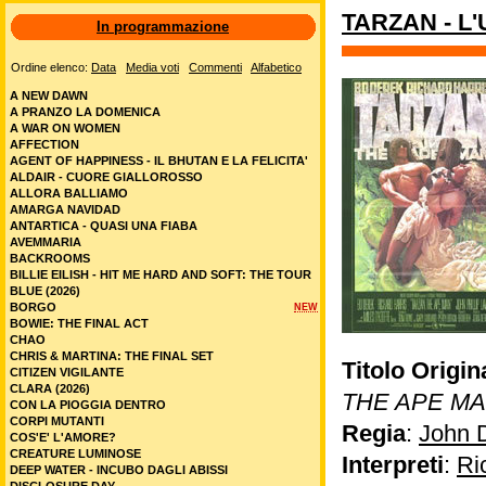
TARZAN - L
In programmazione
Ordine elenco:
Data
Media voti
Commenti
Alfabetico
A NEW DAWN
A PRANZO LA DOMENICA
A WAR ON WOMEN
AFFECTION
AGENT OF HAPPINESS - IL BHUTAN E LA FELICITA'
ALDAIR - CUORE GIALLOROSSO
ALLORA BALLIAMO
AMARGA NAVIDAD
ANTARTICA - QUASI UNA FIABA
AVEMMARIA
BACKROOMS
BILLIE EILISH - HIT ME HARD AND SOFT: THE TOUR
BLUE (2026)
BORGO
NEW
BOWIE: THE FINAL ACT
CHAO
CHRIS & MARTINA: THE FINAL SET
Titolo Origin
CITIZEN VIGILANTE
CLARA (2026)
THE APE M
CON LA PIOGGIA DENTRO
CORPI MUTANTI
Regia
:
John 
COS'E' L'AMORE?
CREATURE LUMINOSE
Interpreti
:
Ri
DEEP WATER - INCUBO DAGLI ABISSI