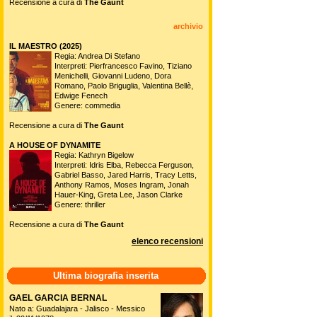
Recensione a cura di
The Gaunt
archivio
IL MAESTRO (2025)
Regia: Andrea Di Stefano
Interpreti: Pierfrancesco Favino, Tiziano
Menichelli, Giovanni Ludeno, Dora
Romano, Paolo Briguglia, Valentina Bellè,
Edwige Fenech
Genere: commedia
Recensione a cura di
The Gaunt
A HOUSE OF DYNAMITE
Regia: Kathryn Bigelow
Interpreti: Idris Elba, Rebecca Ferguson,
Gabriel Basso, Jared Harris, Tracy Letts,
Anthony Ramos, Moses Ingram, Jonah
Hauer-King, Greta Lee, Jason Clarke
Genere: thriller
Recensione a cura di
The Gaunt
elenco recensioni
Ultima biografia inserita
GAEL GARCIA BERNAL
Nato a: Guadalajara - Jalisco - Messico