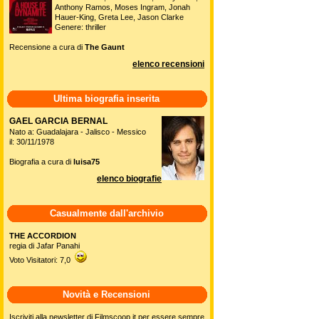
Anthony Ramos, Moses Ingram, Jonah
Hauer-King, Greta Lee, Jason Clarke
Genere: thriller
Recensione a cura di
The Gaunt
elenco recensioni
Ultima biografia inserita
GAEL GARCIA BERNAL
Nato a: Guadalajara - Jalisco - Messico
il: 30/11/1978
Biografia a cura di
luisa75
elenco biografie
Casualmente dall'archivio
THE ACCORDION
regia di Jafar Panahi
Voto Visitatori: 7,0
Novità e Recensioni
Iscriviti alla newsletter di Filmscoop.it per essere sempre