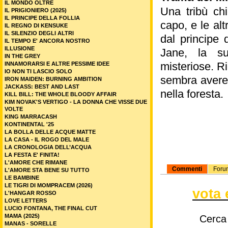
IL MONDO OLTRE
Una tribù chi
IL PRIGIONIERO (2025)
IL PRINCIPE DELLA FOLLIA
capo, e le alt
IL REGNO DI KENSUKE
IL SILENZIO DEGLI ALTRI
dal principe 
IL TEMPO E' ANCORA NOSTRO
ILLUSIONE
Jane, la su
IN THE GREY
misteriose. R
INNAMORARSI E ALTRE PESSIME IDEE
IO NON TI LASCIO SOLO
sembra avere 
IRON MAIDEN: BURNING AMBITION
JACKASS: BEST AND LAST
nella foresta.
KILL BILL: THE WHOLE BLOODY AFFAIR
KIM NOVAK'S VERTIGO - LA DONNA CHE VISSE DUE
VOLTE
KING MARRACASH
KONTINENTAL '25
LA BOLLA DELLE ACQUE MATTE
LA CASA - IL ROGO DEL MALE
LA CRONOLOGIA DELL’ACQUA
LA FESTA E' FINITA!
L'AMORE CHE RIMANE
Commenti
Foru
L'AMORE STA BENE SU TUTTO
LE BAMBINE
LE TIGRI DI MOMPRACEM (2026)
vota 
L'HANGAR ROSSO
LOVE LETTERS
LUCIO FONTANA, THE FINAL CUT
MAMA (2025)
Cerca
MANAS - SORELLE