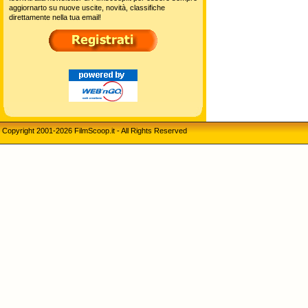
aggiornarto su nuove uscite, novità, classifiche
direttamente nella tua email!
Copyright 2001-2026 FilmScoop.it - All Rights Reserved