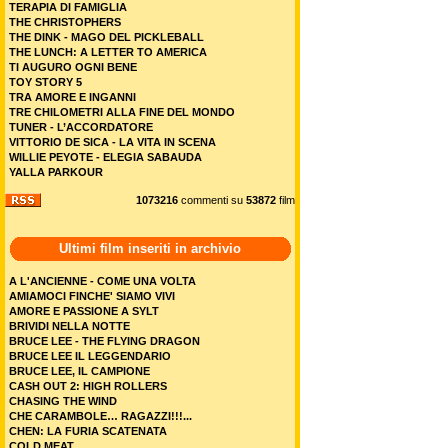
TERAPIA DI FAMIGLIA
THE CHRISTOPHERS
THE DINK - MAGO DEL PICKLEBALL
THE LUNCH: A LETTER TO AMERICA
TI AUGURO OGNI BENE
TOY STORY 5
TRA AMORE E INGANNI
TRE CHILOMETRI ALLA FINE DEL MONDO
TUNER - L’ACCORDATORE
VITTORIO DE SICA - LA VITA IN SCENA
WILLIE PEYOTE - ELEGIA SABAUDA
YALLA PARKOUR
1073216
commenti su
53872
film
Ultimi film inseriti in archivio
A L'ANCIENNE - COME UNA VOLTA
AMIAMOCI FINCHE' SIAMO VIVI
AMORE E PASSIONE A SYLT
BRIVIDI NELLA NOTTE
BRUCE LEE - THE FLYING DRAGON
BRUCE LEE IL LEGGENDARIO
BRUCE LEE, IL CAMPIONE
CASH OUT 2: HIGH ROLLERS
CHASING THE WIND
CHE CARAMBOLE… RAGAZZI!!!...
CHEN: LA FURIA SCATENATA
COLD MEAT