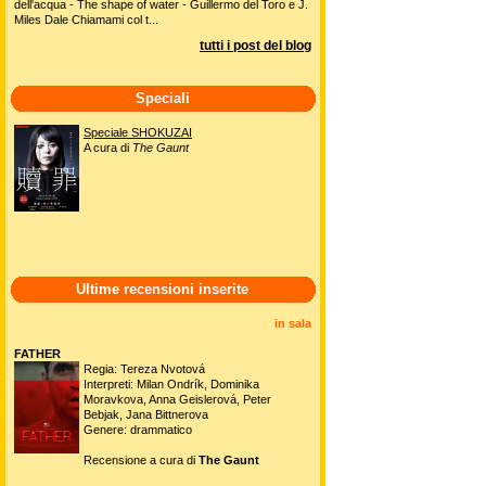
dell'acqua - The shape of water - Guillermo del Toro e J.
Miles Dale Chiamami col t...
tutti i post del blog
Speciali
Speciale SHOKUZAI
A cura di
The Gaunt
Ultime recensioni inserite
in sala
FATHER
Regia: Tereza Nvotová
Interpreti: Milan Ondrík, Dominika
Moravkova, Anna Geislerová, Peter
Bebjak, Jana Bittnerova
Genere: drammatico
Recensione a cura di
The Gaunt