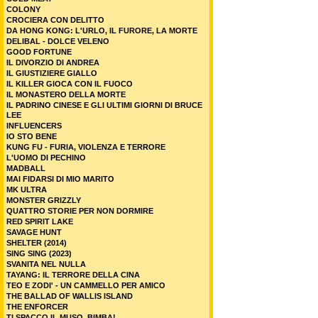
COLONY
CROCIERA CON DELITTO
DA HONG KONG: L'URLO, IL FURORE, LA MORTE
DELIBAL - DOLCE VELENO
GOOD FORTUNE
IL DIVORZIO DI ANDREA
IL GIUSTIZIERE GIALLO
IL KILLER GIOCA CON IL FUOCO
IL MONASTERO DELLA MORTE
IL PADRINO CINESE E GLI ULTIMI GIORNI DI BRUCE
LEE
INFLUENCERS
IO STO BENE
KUNG FU - FURIA, VIOLENZA E TERRORE
L'UOMO DI PECHINO
MADBALL
MAI FIDARSI DI MIO MARITO
MK ULTRA
MONSTER GRIZZLY
QUATTRO STORIE PER NON DORMIRE
RED SPIRIT LAKE
SAVAGE HUNT
SHELTER (2014)
SING SING (2023)
SVANITA NEL NULLA
TAYANG: IL TERRORE DELLA CINA
TEO E ZODI' - UN CAMMELLO PER AMICO
THE BALLAD OF WALLIS ISLAND
THE ENFORCER
TI SPACCO IL MUSO, BIMBA!