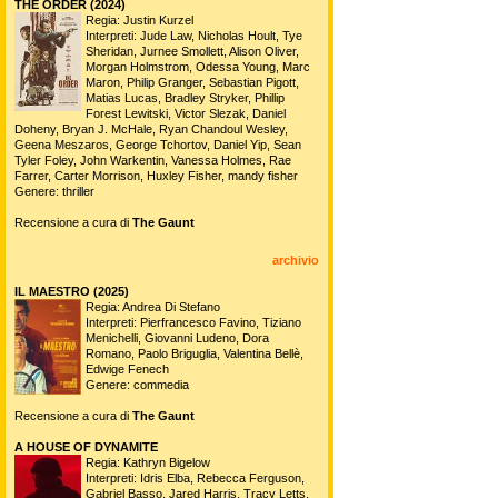
THE ORDER (2024)
Regia: Justin Kurzel
Interpreti: Jude Law, Nicholas Hoult, Tye
Sheridan, Jurnee Smollett, Alison Oliver,
Morgan Holmstrom, Odessa Young, Marc
Maron, Philip Granger, Sebastian Pigott,
Matias Lucas, Bradley Stryker, Phillip
Forest Lewitski, Victor Slezak, Daniel
Doheny, Bryan J. McHale, Ryan Chandoul Wesley,
Geena Meszaros, George Tchortov, Daniel Yip, Sean
Tyler Foley, John Warkentin, Vanessa Holmes, Rae
Farrer, Carter Morrison, Huxley Fisher, mandy fisher
Genere: thriller
Recensione a cura di
The Gaunt
archivio
IL MAESTRO (2025)
Regia: Andrea Di Stefano
Interpreti: Pierfrancesco Favino, Tiziano
Menichelli, Giovanni Ludeno, Dora
Romano, Paolo Briguglia, Valentina Bellè,
Edwige Fenech
Genere: commedia
Recensione a cura di
The Gaunt
A HOUSE OF DYNAMITE
Regia: Kathryn Bigelow
Interpreti: Idris Elba, Rebecca Ferguson,
Gabriel Basso, Jared Harris, Tracy Letts,