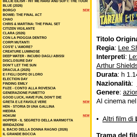
BILLIE EILISH - HIT ME HARD AND SOFT: THE TOUR
BLUE (2026)
BORGO
NEW
BOWIE: THE FINAL ACT
CHAO
CHRIS & MARTINA: THE FINAL SET
CITIZEN VIGILANTE
CLARA (2026)
Titolo Origin
CON LA PIOGGIA DENTRO
CORPI MUTANTI
Regia
:
Lee S
COS'E' L'AMORE?
CREATURE LUMINOSE
Interpreti
:
Le
DEEP WATER - INCUBO DAGLI ABISSI
DISCLOSURE DAY
Arthur Shield
DON'T LET THE SUN
DRACULA (2025)
Durata
: h 1.1
E I FIGLI DOPO DI LORO
ELECTION DAY
Nazionalità
:
FINDING EMILY
FUZE - CONTO ALLA ROVESCIA
Genere
:
azio
GENERAZIONE FUMETTO
GOOD LUCK, HAVE FUN, DON’T DIE
Al cinema ne
GRETA E LE FAVOLE VERE
NEW
HEN - STORIA DI UNA GALLINA
HIEDRA
HOKUM
NEW
•
Altri film di
HOPPER - IL SEGRETO DELLA MARMOTTA
IBRIDAZIONI
IL BACIO DELLA DONNA RAGNO (2026)
Trama del fi
IL GRANDE BOCCIA