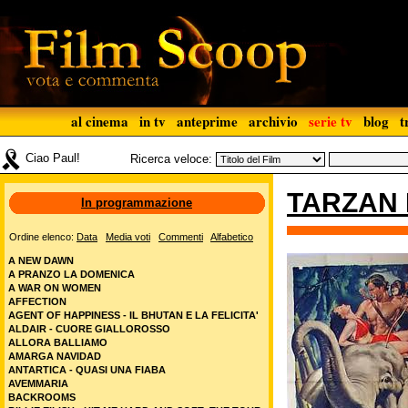
al cinema
in tv
anteprime
archivio
serie tv
blog
t
Ciao Paul!
Ricerca veloce:
TARZAN 
In programmazione
Ordine elenco:
Data
Media voti
Commenti
Alfabetico
A NEW DAWN
A PRANZO LA DOMENICA
A WAR ON WOMEN
AFFECTION
AGENT OF HAPPINESS - IL BHUTAN E LA FELICITA'
ALDAIR - CUORE GIALLOROSSO
ALLORA BALLIAMO
AMARGA NAVIDAD
ANTARTICA - QUASI UNA FIABA
AVEMMARIA
BACKROOMS