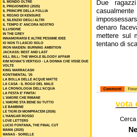
Due ragazzi
IL MONDO OLTRE
IL PRIGIONIERO (2025)
casualmente a
IL PRINCIPE DELLA FOLLIA
IL REGNO DI KENSUKE
impossessarsi 
IL SILENZIO DEGLI ALTRI
IL TEMPO E' ANCORA NOSTRO
denaro faceva
ILLUSIONE
IN THE GREY
mettere sul 
INNAMORARSI E ALTRE PESSIME IDEE
tentano di sca
IO NON TI LASCIO SOLO
IRON MAIDEN: BURNING AMBITION
JACKASS: BEST AND LAST
KILL BILL: THE WHOLE BLOODY AFFAIR
KIM NOVAK'S VERTIGO - LA DONNA CHE VISSE DUE
VOLTE
KING MARRACASH
KONTINENTAL '25
LA BOLLA DELLE ACQUE MATTE
LA CASA - IL ROGO DEL MALE
LA CRONOLOGIA DELL’ACQUA
Commenti
Foru
LA FESTA E' FINITA!
L'AMORE CHE RIMANE
vota 
L'AMORE STA BENE SU TUTTO
LE BAMBINE
LE TIGRI DI MOMPRACEM (2026)
L'HANGAR ROSSO
Cerca
LOVE LETTERS
LUCIO FONTANA, THE FINAL CUT
Ne
MAMA (2025)
MANAS - SORELLE