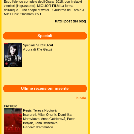
Ecco l'elenco completo degli Oscar 2018, con i relativi
vincitori (in grassetto). MIGLIOR FILM La forma
dell'acqua - The shape of water - Guillermo del Toro e J.
Miles Dale Chiamami col t...
tutti i post del blog
Speciali
Speciale SHOKUZAI
A cura di
The Gaunt
Ultime recensioni inserite
in sala
FATHER
Regia: Tereza Nvotová
Interpreti: Milan Ondrík, Dominika
Moravkova, Anna Geislerová, Peter
Bebjak, Jana Bittnerova
Genere: drammatico