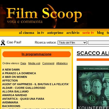
al cinema
in tv
anteprime
archivio
serie tv
blog
t
Ciao Paul!
Ricerca veloce:
SCACCO AL
In programmazione
Ordine elenco:
Data
Media voti
Commenti
Alfabetico
A NEW DAWN
A PRANZO LA DOMENICA
A WAR ON WOMEN
AFFECTION
AGENT OF HAPPINESS - IL BHUTAN E LA FELICITA'
ALDAIR - CUORE GIALLOROSSO
ALLORA BALLIAMO
AMARGA NAVIDAD
ANTARTICA - QUASI UNA FIABA
AVEMMARIA
BACKROOMS