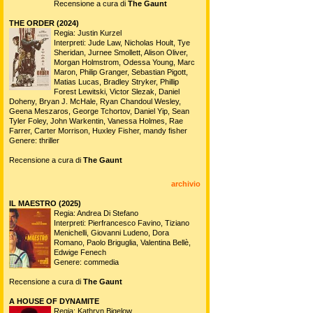
Recensione a cura di
The Gaunt
THE ORDER (2024)
Regia: Justin Kurzel
Interpreti: Jude Law, Nicholas Hoult, Tye
Sheridan, Jurnee Smollett, Alison Oliver,
Morgan Holmstrom, Odessa Young, Marc
Maron, Philip Granger, Sebastian Pigott,
Matias Lucas, Bradley Stryker, Phillip
Forest Lewitski, Victor Slezak, Daniel
Doheny, Bryan J. McHale, Ryan Chandoul Wesley,
Geena Meszaros, George Tchortov, Daniel Yip, Sean
Tyler Foley, John Warkentin, Vanessa Holmes, Rae
Farrer, Carter Morrison, Huxley Fisher, mandy fisher
Genere: thriller
Recensione a cura di
The Gaunt
archivio
IL MAESTRO (2025)
Regia: Andrea Di Stefano
Interpreti: Pierfrancesco Favino, Tiziano
Menichelli, Giovanni Ludeno, Dora
Romano, Paolo Briguglia, Valentina Bellè,
Edwige Fenech
Genere: commedia
Recensione a cura di
The Gaunt
A HOUSE OF DYNAMITE
Regia: Kathryn Bigelow