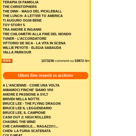
TERAPIA DI FAMIGLIA
THE CHRISTOPHERS
THE DINK - MAGO DEL PICKLEBALL
THE LUNCH: A LETTER TO AMERICA
TI AUGURO OGNI BENE
TOY STORY 5
TRA AMORE E INGANNI
TRE CHILOMETRI ALLA FINE DEL MONDO
TUNER - L’ACCORDATORE
VITTORIO DE SICA - LA VITA IN SCENA
WILLIE PEYOTE - ELEGIA SABAUDA
YALLA PARKOUR
1073236
commenti su
53872
film
Ultimi film inseriti in archivio
A L'ANCIENNE - COME UNA VOLTA
AMIAMOCI FINCHE' SIAMO VIVI
AMORE E PASSIONE A SYLT
BRIVIDI NELLA NOTTE
BRUCE LEE - THE FLYING DRAGON
BRUCE LEE IL LEGGENDARIO
BRUCE LEE, IL CAMPIONE
CASH OUT 2: HIGH ROLLERS
CHASING THE WIND
CHE CARAMBOLE… RAGAZZI!!!...
CHEN: LA FURIA SCATENATA
COLD MEAT