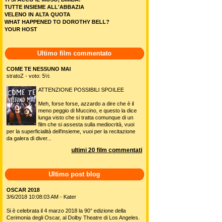
TUTTE INSIEME ALL'ABBAZIA
VELENO IN ALTA QUOTA
WHAT HAPPENED TO DOROTHY BELL?
YOUR HOST
Ultimo film commentato
COME TE NESSUNO MAI
stratoZ - voto: 5½
ATTENZIONE POSSIBILI SPOILEE
Meh, forse forse, azzardo a dire che è il
meno peggio di Muccino, e questo la dice
lunga visto che si tratta comunque di un
film che si assesta sulla mediocrità, vuoi
per la superficialità dell'insieme, vuoi per la recitazione
da galera di diver...
ultimi 20 film commentati
Ultimo post blog
OSCAR 2018
3/6/2018 10:08:03 AM - Kater
Si è celebrata il 4 marzo 2018 la 90° edizione della
Cerimonia degli Oscar, al Dolby Theatre di Los Angeles.