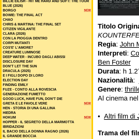
BILLIE EILISH - HIT ME HARD AND SOFT: THE TOUR
BLUE (2026)
BORGO
NEW
BOWIE: THE FINAL ACT
CHAO
CHRIS & MARTINA: THE FINAL SET
Titolo Origin
CITIZEN VIGILANTE
KOUNTERFE
CLARA (2026)
CON LA PIOGGIA DENTRO
Regia
:
John M
CORPI MUTANTI
COS'E' L'AMORE?
Interpreti
:
Co
CREATURE LUMINOSE
DEEP WATER - INCUBO DAGLI ABISSI
Ben Foster
DISCLOSURE DAY
DON'T LET THE SUN
Durata
: h 1.2
DRACULA (2025)
E I FIGLI DOPO DI LORO
Nazionalità
:
ELECTION DAY
FINDING EMILY
Genere
:
thrill
FUZE - CONTO ALLA ROVESCIA
GENERAZIONE FUMETTO
Al cinema ne
GOOD LUCK, HAVE FUN, DON’T DIE
GRETA E LE FAVOLE VERE
NEW
HEN - STORIA DI UNA GALLINA
HIEDRA
•
Altri film di
HOKUM
NEW
HOPPER - IL SEGRETO DELLA MARMOTTA
IBRIDAZIONI
Trama del fi
IL BACIO DELLA DONNA RAGNO (2026)
IL GRANDE BOCCIA