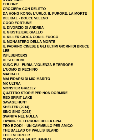
COLONY
CROCIERA CON DELITTO
DA HONG KONG: L'URLO, IL FURORE, LA MORTE
DELIBAL - DOLCE VELENO
GOOD FORTUNE
IL DIVORZIO DI ANDREA
IL GIUSTIZIERE GIALLO
IL KILLER GIOCA CON IL FUOCO
IL MONASTERO DELLA MORTE
IL PADRINO CINESE E GLI ULTIMI GIORNI DI BRUCE
LEE
INFLUENCERS
IO STO BENE
KUNG FU - FURIA, VIOLENZA E TERRORE
L'UOMO DI PECHINO
MADBALL
MAI FIDARSI DI MIO MARITO
MK ULTRA
MONSTER GRIZZLY
QUATTRO STORIE PER NON DORMIRE
RED SPIRIT LAKE
SAVAGE HUNT
SHELTER (2014)
SING SING (2023)
SVANITA NEL NULLA
TAYANG: IL TERRORE DELLA CINA
TEO E ZODI' - UN CAMMELLO PER AMICO
THE BALLAD OF WALLIS ISLAND
THE ENFORCER
TI SPACCO IL MUSO, BIMBA!