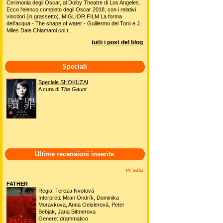
Cerimonia degli Oscar, al Dolby Theatre di Los Angeles.
Ecco l'elenco completo degli Oscar 2018, con i relativi
vincitori (in grassetto). MIGLIOR FILM La forma
dell'acqua - The shape of water - Guillermo del Toro e J.
Miles Dale Chiamami col t...
tutti i post del blog
Speciali
Speciale SHOKUZAI
A cura di
The Gaunt
Ultime recensioni inserite
in sala
FATHER
Regia: Tereza Nvotová
Interpreti: Milan Ondrík, Dominika
Moravkova, Anna Geislerová, Peter
Bebjak, Jana Bittnerova
Genere: drammatico