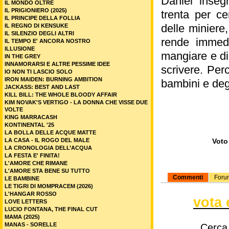
Daniel insegn
IL MONDO OLTRE
IL PRIGIONIERO (2025)
trenta per ce
IL PRINCIPE DELLA FOLLIA
delle miniere
IL REGNO DI KENSUKE
IL SILENZIO DEGLI ALTRI
rende immedi
IL TEMPO E' ANCORA NOSTRO
ILLUSIONE
mangiare e di
IN THE GREY
INNAMORARSI E ALTRE PESSIME IDEE
scrivere. Perc
IO NON TI LASCIO SOLO
IRON MAIDEN: BURNING AMBITION
bambini e degli
JACKASS: BEST AND LAST
KILL BILL: THE WHOLE BLOODY AFFAIR
KIM NOVAK'S VERTIGO - LA DONNA CHE VISSE DUE
VOLTE
KING MARRACASH
KONTINENTAL '25
LA BOLLA DELLE ACQUE MATTE
LA CASA - IL ROGO DEL MALE
Voto 
LA CRONOLOGIA DELL’ACQUA
LA FESTA E' FINITA!
L'AMORE CHE RIMANE
L'AMORE STA BENE SU TUTTO
Commenti
Foru
LE BAMBINE
LE TIGRI DI MOMPRACEM (2026)
L'HANGAR ROSSO
vota 
LOVE LETTERS
LUCIO FONTANA, THE FINAL CUT
MAMA (2025)
MANAS - SORELLE
Cerca