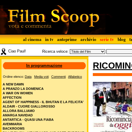
al cinema
in tv
anteprime
archivio
serie tv
blog
t
Ciao Paul!
Ricerca veloce:
RICOMIN
In programmazione
Ordine elenco:
Data
Media voti
Commenti
Alfabetico
A NEW DAWN
A PRANZO LA DOMENICA
A WAR ON WOMEN
AFFECTION
AGENT OF HAPPINESS - IL BHUTAN E LA FELICITA'
ALDAIR - CUORE GIALLOROSSO
ALLORA BALLIAMO
AMARGA NAVIDAD
ANTARTICA - QUASI UNA FIABA
AVEMMARIA
BACKROOMS