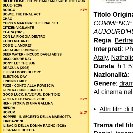
BILLIE EILISH - HIT ME HARD AND SOFT: THE TOUR
BLUE (2026)
BORGO
NEW
Titolo Origin
BOWIE: THE FINAL ACT
CHAO
COMMENCE
CHRIS & MARTINA: THE FINAL SET
CITIZEN VIGILANTE
AUJOURD'H
CLARA (2026)
CON LA PIOGGIA DENTRO
Regia
:
Bertra
CORPI MUTANTI
COS'E' L'AMORE?
Interpreti
:
Ph
CREATURE LUMINOSE
DEEP WATER - INCUBO DAGLI ABISSI
Ataly
,
Nathali
DISCLOSURE DAY
DON'T LET THE SUN
Durata
: h 1.5
DRACULA (2025)
E I FIGLI DOPO DI LORO
Nazionalità
:
ELECTION DAY
FINDING EMILY
Genere
:
dram
FUZE - CONTO ALLA ROVESCIA
GENERAZIONE FUMETTO
Al cinema ne
GOOD LUCK, HAVE FUN, DON’T DIE
GRETA E LE FAVOLE VERE
NEW
HEN - STORIA DI UNA GALLINA
•
Altri film di
HIEDRA
HOKUM
NEW
HOPPER - IL SEGRETO DELLA MARMOTTA
IBRIDAZIONI
Trama del fi
IL BACIO DELLA DONNA RAGNO (2026)
IL GRANDE BOCCIA