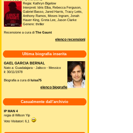
Regia: Kathryn Bigelow
Interpreti: Idris Elba, Rebecca Ferguson,
Gabriel Basso, Jared Harris, Tracy Letts,
Anthony Ramos, Moses Ingram, Jonah
Hauer-King, Greta Lee, Jason Clarke
Genere: thriller
Recensione a cura di
The Gaunt
elenco recensioni
Ultima biografia inserita
GAEL GARCIA BERNAL
Nato a: Guadalajara - Jalisco - Messico
il: 30/11/1978
Biografia a cura di
luisa75
elenco biografie
Casualmente dall'archivio
IP MAN 4
regia di Wilson Yip
Voto Visitatori: 6,1