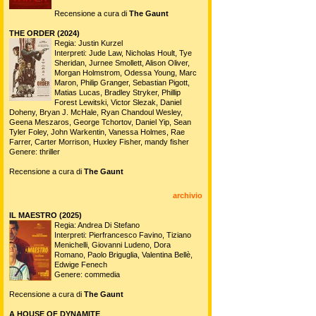
Recensione a cura di
The Gaunt
THE ORDER (2024)
Regia: Justin Kurzel
Interpreti: Jude Law, Nicholas Hoult, Tye
Sheridan, Jurnee Smollett, Alison Oliver,
Morgan Holmstrom, Odessa Young, Marc
Maron, Philip Granger, Sebastian Pigott,
Matias Lucas, Bradley Stryker, Phillip
Forest Lewitski, Victor Slezak, Daniel
Doheny, Bryan J. McHale, Ryan Chandoul Wesley,
Geena Meszaros, George Tchortov, Daniel Yip, Sean
Tyler Foley, John Warkentin, Vanessa Holmes, Rae
Farrer, Carter Morrison, Huxley Fisher, mandy fisher
Genere: thriller
Recensione a cura di
The Gaunt
archivio
IL MAESTRO (2025)
Regia: Andrea Di Stefano
Interpreti: Pierfrancesco Favino, Tiziano
Menichelli, Giovanni Ludeno, Dora
Romano, Paolo Briguglia, Valentina Bellè,
Edwige Fenech
Genere: commedia
Recensione a cura di
The Gaunt
A HOUSE OF DYNAMITE