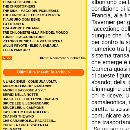
albori uno dei 
TERAPIA DI FAMIGLIA
THE CHRISTOPHERS
condizione di l
THE DINK - MAGO DEL PICKLEBALL
Francia, alla fi
THE LUNCH: A LETTER TO AMERICA
TI AUGURO OGNI BENE
Tavernier per g
TOY STORY 5
l'accezione del
TRA AMORE E INGANNI
TRE CHILOMETRI ALLA FINE DEL MONDO
dunque che il f
TUNER - L’ACCORDATORE
per contro la s
VITTORIO DE SICA - LA VITA IN SCENA
WILLIE PEYOTE - ELEGIA SABAUDA
numerico tra fi
YALLA PARKOUR
sistema transal
1073216
commenti su
53872
film
che emerge è il
Camera quasi ri
Ultimi film inseriti in archivio
di queste figur
sbando; della l
A L'ANCIENNE - COME UNA VOLTA
AMIAMOCI FINCHE' SIAMO VIVI
L'immagine dei 
AMORE E PASSIONE A SYLT
chi le riceve.
BRIVIDI NELLA NOTTE
BRUCE LEE - THE FLYING DRAGON
camaleontica, s
BRUCE LEE IL LEGGENDARIO
diretta la sci
BRUCE LEE, IL CAMPIONE
CASH OUT 2: HIGH ROLLERS
comunicare assi
CHASING THE WIND
CHE CARAMBOLE… RAGAZZI!!!...
che trasportan
CHEN: LA FURIA SCATENATA
"Se ne sono sbat
COLD MEAT