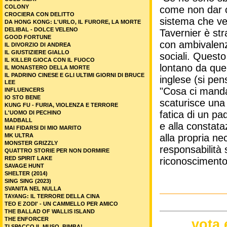
COLONY
come non dar cr
CROCIERA CON DELITTO
sistema che ve
DA HONG KONG: L'URLO, IL FURORE, LA MORTE
DELIBAL - DOLCE VELENO
Tavernier è str
GOOD FORTUNE
con ambivalenza
IL DIVORZIO DI ANDREA
IL GIUSTIZIERE GIALLO
sociali. Questo
IL KILLER GIOCA CON IL FUOCO
lontano da quel
IL MONASTERO DELLA MORTE
IL PADRINO CINESE E GLI ULTIMI GIORNI DI BRUCE
inglese (si pen
LEE
"Cosa ci manda
INFLUENCERS
IO STO BENE
scaturisce una 
KUNG FU - FURIA, VIOLENZA E TERRORE
fatica di un p
L'UOMO DI PECHINO
MADBALL
e alla constat
MAI FIDARSI DI MIO MARITO
MK ULTRA
alla propria ne
MONSTER GRIZZLY
responsabilità
QUATTRO STORIE PER NON DORMIRE
RED SPIRIT LAKE
riconoscimento
SAVAGE HUNT
SHELTER (2014)
SING SING (2023)
SVANITA NEL NULLA
TAYANG: IL TERRORE DELLA CINA
TEO E ZODI' - UN CAMMELLO PER AMICO
THE BALLAD OF WALLIS ISLAND
THE ENFORCER
vota 
TI SPACCO IL MUSO, BIMBA!