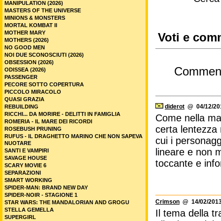
MANIPULATION (2026)
MASTERS OF THE UNIVERSE
MINIONS & MONSTERS
MORTAL KOMBAT II
MOTHER MARY
Voti e comm
MOTHERS (2026)
NO GOOD MEN
NOI DUE SCONOSCIUTI (2026)
OBSESSION (2026)
Commen
ODISSEA (2026)
PASSENGER
PECORE SOTTO COPERTURA
PICCOLO MIRACOLO
QUASI GRAZIA
diderot
@ 04/12/201
REBUILDING
RICCHI... DA MORIRE - DELITTI IN FAMIGLIA
Come nella mag
ROMERIA - IL MARE DEI RICORDI
certa lentezza 
ROSEBUSH PRUNING
RUFUS - IL DRAGHETTO MARINO CHE NON SAPEVA
cui i personag
NUOTARE
lineare e non m
SANTI E VAMPIRI
SAVAGE HOUSE
toccante e info
SCARY MOVIE 6
SEPARAZIONI
SMART WORKING
SPIDER-MAN: BRAND NEW DAY
SPIDER-NOIR - STAGIONE 1
Crimson
@ 14/02/2013
STAR WARS: THE MANDALORIAN AND GROGU
STELLA GEMELLA
Il tema della t
SUPERGIRL