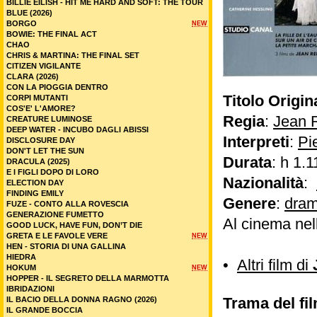
BILLIE EILISH - HIT ME HARD AND SOFT: THE TOUR
BLUE (2026)
BORGO
NEW
BOWIE: THE FINAL ACT
CHAO
CHRIS & MARTINA: THE FINAL SET
CITIZEN VIGILANTE
CLARA (2026)
CON LA PIOGGIA DENTRO
Titolo Origin
CORPI MUTANTI
COS'E' L'AMORE?
Regia
:
Jean 
CREATURE LUMINOSE
DEEP WATER - INCUBO DAGLI ABISSI
Interpreti
:
Pi
DISCLOSURE DAY
DON'T LET THE SUN
Durata
: h 1.1
DRACULA (2025)
E I FIGLI DOPO DI LORO
Nazionalità
:
ELECTION DAY
FINDING EMILY
Genere
:
dram
FUZE - CONTO ALLA ROVESCIA
GENERAZIONE FUMETTO
Al cinema nel
GOOD LUCK, HAVE FUN, DON’T DIE
GRETA E LE FAVOLE VERE
NEW
HEN - STORIA DI UNA GALLINA
HIEDRA
•
Altri film di
HOKUM
NEW
HOPPER - IL SEGRETO DELLA MARMOTTA
IBRIDAZIONI
Trama del fi
IL BACIO DELLA DONNA RAGNO (2026)
IL GRANDE BOCCIA