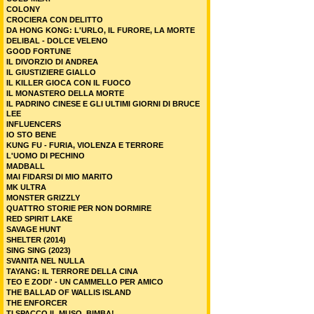
COLONY
CROCIERA CON DELITTO
DA HONG KONG: L'URLO, IL FURORE, LA MORTE
DELIBAL - DOLCE VELENO
GOOD FORTUNE
IL DIVORZIO DI ANDREA
IL GIUSTIZIERE GIALLO
IL KILLER GIOCA CON IL FUOCO
IL MONASTERO DELLA MORTE
IL PADRINO CINESE E GLI ULTIMI GIORNI DI BRUCE
LEE
INFLUENCERS
IO STO BENE
KUNG FU - FURIA, VIOLENZA E TERRORE
L'UOMO DI PECHINO
MADBALL
MAI FIDARSI DI MIO MARITO
MK ULTRA
MONSTER GRIZZLY
QUATTRO STORIE PER NON DORMIRE
RED SPIRIT LAKE
SAVAGE HUNT
SHELTER (2014)
SING SING (2023)
SVANITA NEL NULLA
TAYANG: IL TERRORE DELLA CINA
TEO E ZODI' - UN CAMMELLO PER AMICO
THE BALLAD OF WALLIS ISLAND
THE ENFORCER
TI SPACCO IL MUSO, BIMBA!