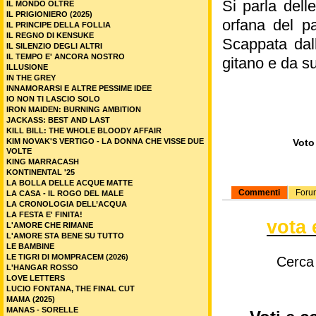
Si parla dell
IL MONDO OLTRE
IL PRIGIONIERO (2025)
orfana del p
IL PRINCIPE DELLA FOLLIA
IL REGNO DI KENSUKE
Scappata dall
IL SILENZIO DEGLI ALTRI
IL TEMPO E' ANCORA NOSTRO
gitano e da s
ILLUSIONE
IN THE GREY
INNAMORARSI E ALTRE PESSIME IDEE
IO NON TI LASCIO SOLO
IRON MAIDEN: BURNING AMBITION
JACKASS: BEST AND LAST
KILL BILL: THE WHOLE BLOODY AFFAIR
KIM NOVAK'S VERTIGO - LA DONNA CHE VISSE DUE
Voto 
VOLTE
KING MARRACASH
KONTINENTAL '25
LA BOLLA DELLE ACQUE MATTE
Commenti
Foru
LA CASA - IL ROGO DEL MALE
LA CRONOLOGIA DELL’ACQUA
LA FESTA E' FINITA!
vota 
L'AMORE CHE RIMANE
L'AMORE STA BENE SU TUTTO
LE BAMBINE
LE TIGRI DI MOMPRACEM (2026)
Cerca
L'HANGAR ROSSO
LOVE LETTERS
LUCIO FONTANA, THE FINAL CUT
MAMA (2025)
MANAS - SORELLE