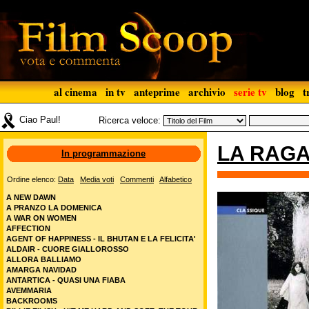
al cinema
in tv
anteprime
archivio
serie tv
blog
t
Ciao Paul!
Ricerca veloce:
LA RAGA
In programmazione
Ordine elenco:
Data
Media voti
Commenti
Alfabetico
A NEW DAWN
A PRANZO LA DOMENICA
A WAR ON WOMEN
AFFECTION
AGENT OF HAPPINESS - IL BHUTAN E LA FELICITA'
ALDAIR - CUORE GIALLOROSSO
ALLORA BALLIAMO
AMARGA NAVIDAD
ANTARTICA - QUASI UNA FIABA
AVEMMARIA
BACKROOMS