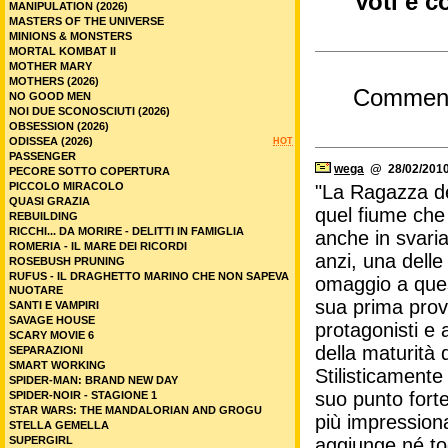
Voti e c
MANIPULATION (2026)
MASTERS OF THE UNIVERSE
MINIONS & MONSTERS
MORTAL KOMBAT II
MOTHER MARY
MOTHERS (2026)
Commen
NO GOOD MEN
NOI DUE SCONOSCIUTI (2026)
OBSESSION (2026)
ODISSEA (2026)
HOT
PASSENGER
wega
@ 28/02/2010
PECORE SOTTO COPERTURA
PICCOLO MIRACOLO
"La Ragazza del
QUASI GRAZIA
quel fiume che 
REBUILDING
RICCHI... DA MORIRE - DELITTI IN FAMIGLIA
anche in svaria
ROMERIA - IL MARE DEI RICORDI
anzi, una delle
ROSEBUSH PRUNING
RUFUS - IL DRAGHETTO MARINO CHE NON SAPEVA
omaggio a ques
NUOTARE
sua prima prova 
SANTI E VAMPIRI
SAVAGE HOUSE
protagonisti e a
SCARY MOVIE 6
della maturità d
SEPARAZIONI
SMART WORKING
Stilisticamente
SPIDER-MAN: BRAND NEW DAY
suo punto forte
SPIDER-NOIR - STAGIONE 1
STAR WARS: THE MANDALORIAN AND GROGU
più impressiona
STELLA GEMELLA
SUPERGIRL
aggiunge né tog