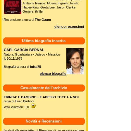
Anthony Ramos, Moses Ingram, Jonah
Hauer-King, Greta Lee, Jason Clarke
Genere: thriller
Recensione a cura di
The Gaunt
elenco recensioni
Ultima biografia inserita
GAEL GARCIA BERNAL
Nato a: Guadalajara - Jalisco - Messico
il: 30/11/1978
Biografia a cura di
luisa75
elenco biografie
Casualmente dall'archivio
TRINITA' E BAMBINO…E ADESSO TOCCA A NOI
regia di Enzo Barboni
Voto Visitatori: 5,0
Novità e Recensioni
Iscriviti alla newsletter di Filmscoop.it per essere sempre