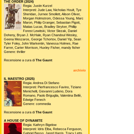
THE ORDER (2024)
Regia: Justin Kurzel
Interpreti: Jude Law, Nicholas Hoult, Tye
Sheridan, Jurnee Smollett, Alison Oliver,
Morgan Holmstrom, Odessa Young, Marc
Maron, Philip Granger, Sebastian Pigott,
Matias Lucas, Bradley Stryker, Phillip
Forest Lewitski, Victor Slezak, Daniel
Doheny, Bryan J. McHale, Ryan Chandoul Wesley,
Geena Meszaros, George Tchortov, Daniel Yip, Sean
Tyler Foley, John Warkentin, Vanessa Holmes, Rae
Farrer, Carter Morrison, Huxley Fisher, mandy fisher
Genere: thriller
Recensione a cura di
The Gaunt
archivio
IL MAESTRO (2025)
Regia: Andrea Di Stefano
Interpreti: Pierfrancesco Favino, Tiziano
Menichelli, Giovanni Ludeno, Dora
Romano, Paolo Briguglia, Valentina Bellè,
Edwige Fenech
Genere: commedia
Recensione a cura di
The Gaunt
A HOUSE OF DYNAMITE
Regia: Kathryn Bigelow
Interpreti: Idris Elba, Rebecca Ferguson,
Gabriel Basso, Jared Harris, Tracy Letts,