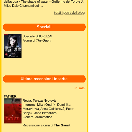
dell'acqua - The shape of water - Guillermo del Toro e J.
Miles Dale Chiamami col t...
tutti i post del blog
Speciali
Speciale SHOKUZAI
A cura di
The Gaunt
Ultime recensioni inserite
in sala
FATHER
Regia: Tereza Nvotová
Interpreti: Milan Ondrík, Dominika
Moravkova, Anna Geislerová, Peter
Bebjak, Jana Bittnerova
Genere: drammatico
Recensione a cura di
The Gaunt