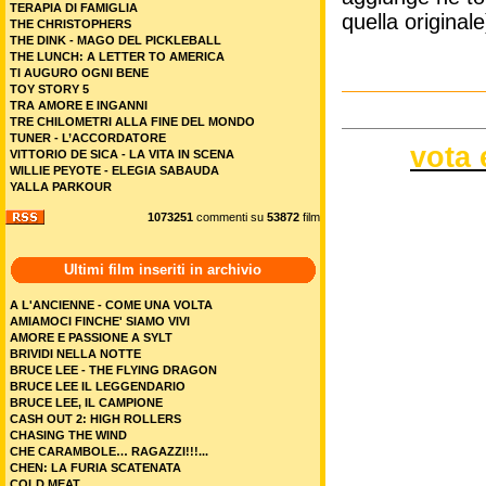
TERAPIA DI FAMIGLIA
quella original
THE CHRISTOPHERS
THE DINK - MAGO DEL PICKLEBALL
THE LUNCH: A LETTER TO AMERICA
TI AUGURO OGNI BENE
TOY STORY 5
TRA AMORE E INGANNI
TRE CHILOMETRI ALLA FINE DEL MONDO
TUNER - L’ACCORDATORE
vota 
VITTORIO DE SICA - LA VITA IN SCENA
WILLIE PEYOTE - ELEGIA SABAUDA
YALLA PARKOUR
1073251
commenti su
53872
film
Ultimi film inseriti in archivio
A L'ANCIENNE - COME UNA VOLTA
AMIAMOCI FINCHE' SIAMO VIVI
AMORE E PASSIONE A SYLT
BRIVIDI NELLA NOTTE
BRUCE LEE - THE FLYING DRAGON
BRUCE LEE IL LEGGENDARIO
BRUCE LEE, IL CAMPIONE
CASH OUT 2: HIGH ROLLERS
CHASING THE WIND
CHE CARAMBOLE… RAGAZZI!!!...
CHEN: LA FURIA SCATENATA
COLD MEAT