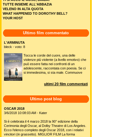
TUTTE INSIEME ALL'ABBAZIA
VELENO IN ALTA QUOTA
WHAT HAPPENED TO DOROTHY BELL?
YOUR HOST
Ultimo film commentato
L'ARMINUTA
bleck - voto: 8
Tocca le corde del cuore, una delle
violenze più violente (a livello emotivo) che
può essere fatta nei confronti di un
adolescente, raccontata con poesia. Se ci
si immedesima, si sta male. Commuove
ultimi 20 film commentati
Ultimo post blog
OSCAR 2018
3/6/2018 10:08:03 AM - Kater
Si è celebrata il 4 marzo 2018 la 90° edizione della
Cerimonia degli Oscar, al Dolby Theatre di Los Angeles.
Ecco l'elenco completo degli Oscar 2018, con i relativi
vincitori (in grassetto). MIGLIOR FILM La forma