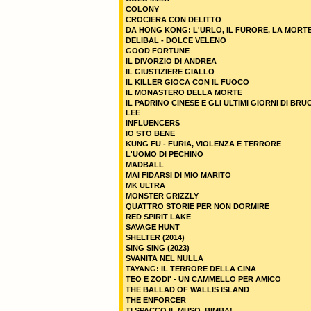
COLONY
CROCIERA CON DELITTO
DA HONG KONG: L'URLO, IL FURORE, LA MORT
DELIBAL - DOLCE VELENO
GOOD FORTUNE
IL DIVORZIO DI ANDREA
IL GIUSTIZIERE GIALLO
IL KILLER GIOCA CON IL FUOCO
IL MONASTERO DELLA MORTE
IL PADRINO CINESE E GLI ULTIMI GIORNI DI BRU
LEE
INFLUENCERS
IO STO BENE
KUNG FU - FURIA, VIOLENZA E TERRORE
L'UOMO DI PECHINO
MADBALL
MAI FIDARSI DI MIO MARITO
MK ULTRA
MONSTER GRIZZLY
QUATTRO STORIE PER NON DORMIRE
RED SPIRIT LAKE
SAVAGE HUNT
SHELTER (2014)
SING SING (2023)
SVANITA NEL NULLA
TAYANG: IL TERRORE DELLA CINA
TEO E ZODI' - UN CAMMELLO PER AMICO
THE BALLAD OF WALLIS ISLAND
THE ENFORCER
TI SPACCO IL MUSO, BIMBA!