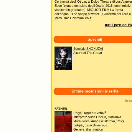
Cerimonia degli Oscar, al Dolby Theatre di Los Angele
Ecco l'elenco completo degli Oscar 2018, con i relativi
vincitori (in grassetto). MIGLIOR FILM La forma
dell'acqua - The shape of water - Guillermo del Toro e 
Miles Dale Chiamami col t...
tutti i post del b
Speciali
Speciale SHOKUZAI
A cura di
The Gaunt
Ultime recensioni inserite
in s
FATHER
Regia: Tereza Nvotová
Interpreti: Milan Ondrík, Dominika
Moravkova, Anna Geislerová, Peter
Bebjak, Jana Bittnerova
Genere: drammatico