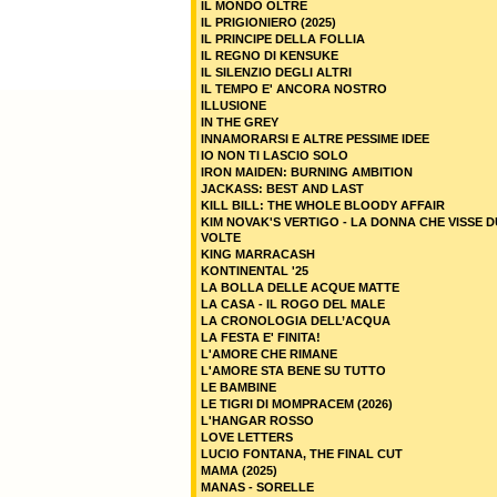
IL MONDO OLTRE
IL PRIGIONIERO (2025)
IL PRINCIPE DELLA FOLLIA
IL REGNO DI KENSUKE
IL SILENZIO DEGLI ALTRI
IL TEMPO E' ANCORA NOSTRO
ILLUSIONE
IN THE GREY
INNAMORARSI E ALTRE PESSIME IDEE
IO NON TI LASCIO SOLO
IRON MAIDEN: BURNING AMBITION
JACKASS: BEST AND LAST
KILL BILL: THE WHOLE BLOODY AFFAIR
KIM NOVAK'S VERTIGO - LA DONNA CHE VISSE 
VOLTE
KING MARRACASH
KONTINENTAL '25
LA BOLLA DELLE ACQUE MATTE
LA CASA - IL ROGO DEL MALE
LA CRONOLOGIA DELL’ACQUA
LA FESTA E' FINITA!
L'AMORE CHE RIMANE
L'AMORE STA BENE SU TUTTO
LE BAMBINE
LE TIGRI DI MOMPRACEM (2026)
L'HANGAR ROSSO
LOVE LETTERS
LUCIO FONTANA, THE FINAL CUT
MAMA (2025)
MANAS - SORELLE