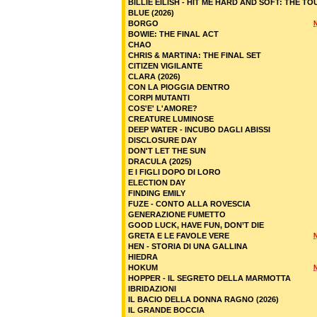
BILLIE EILISH - HIT ME HARD AND SOFT: THE TO
BLUE (2026)
BORGO
BOWIE: THE FINAL ACT
CHAO
CHRIS & MARTINA: THE FINAL SET
CITIZEN VIGILANTE
CLARA (2026)
CON LA PIOGGIA DENTRO
CORPI MUTANTI
COS'E' L'AMORE?
CREATURE LUMINOSE
DEEP WATER - INCUBO DAGLI ABISSI
DISCLOSURE DAY
DON'T LET THE SUN
DRACULA (2025)
E I FIGLI DOPO DI LORO
ELECTION DAY
FINDING EMILY
FUZE - CONTO ALLA ROVESCIA
GENERAZIONE FUMETTO
GOOD LUCK, HAVE FUN, DON’T DIE
GRETA E LE FAVOLE VERE
HEN - STORIA DI UNA GALLINA
HIEDRA
HOKUM
HOPPER - IL SEGRETO DELLA MARMOTTA
IBRIDAZIONI
IL BACIO DELLA DONNA RAGNO (2026)
IL GRANDE BOCCIA