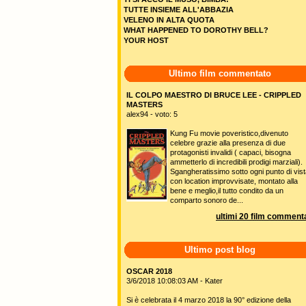
TUTTE INSIEME ALL'ABBAZIA
VELENO IN ALTA QUOTA
WHAT HAPPENED TO DOROTHY BELL?
YOUR HOST
Ultimo film commentato
IL COLPO MAESTRO DI BRUCE LEE - CRIPPLED
MASTERS
alex94 - voto: 5
Kung Fu movie poveristico,divenuto
celebre grazie alla presenza di due
protagonisti invalidi ( capaci, bisogna
ammetterlo di incredibili prodigi marziali).
Sgangheratissimo sotto ogni punto di vist
con location improvvisate, montato alla
bene e meglio,il tutto condito da un
comparto sonoro de...
ultimi 20 film commenta
Ultimo post blog
OSCAR 2018
3/6/2018 10:08:03 AM - Kater
Si è celebrata il 4 marzo 2018 la 90° edizione della