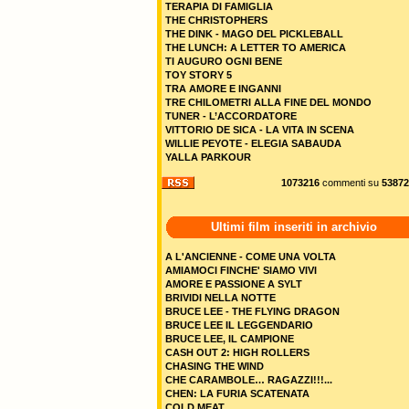
TERAPIA DI FAMIGLIA
THE CHRISTOPHERS
THE DINK - MAGO DEL PICKLEBALL
THE LUNCH: A LETTER TO AMERICA
TI AUGURO OGNI BENE
TOY STORY 5
TRA AMORE E INGANNI
TRE CHILOMETRI ALLA FINE DEL MONDO
TUNER - L’ACCORDATORE
VITTORIO DE SICA - LA VITA IN SCENA
WILLIE PEYOTE - ELEGIA SABAUDA
YALLA PARKOUR
1073216
commenti su
53872
Ultimi film inseriti in archivio
A L'ANCIENNE - COME UNA VOLTA
AMIAMOCI FINCHE' SIAMO VIVI
AMORE E PASSIONE A SYLT
BRIVIDI NELLA NOTTE
BRUCE LEE - THE FLYING DRAGON
BRUCE LEE IL LEGGENDARIO
BRUCE LEE, IL CAMPIONE
CASH OUT 2: HIGH ROLLERS
CHASING THE WIND
CHE CARAMBOLE… RAGAZZI!!!...
CHEN: LA FURIA SCATENATA
COLD MEAT