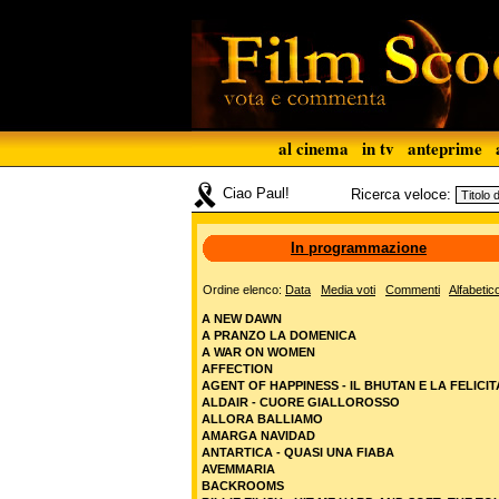
al cinema
in tv
anteprime
Ciao Paul!
Ricerca veloce:
In programmazione
Ordine elenco:
Data
Media voti
Commenti
Alfabetic
A NEW DAWN
A PRANZO LA DOMENICA
A WAR ON WOMEN
AFFECTION
AGENT OF HAPPINESS - IL BHUTAN E LA FELICIT
ALDAIR - CUORE GIALLOROSSO
ALLORA BALLIAMO
AMARGA NAVIDAD
ANTARTICA - QUASI UNA FIABA
AVEMMARIA
BACKROOMS