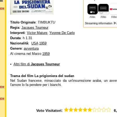
UR
NEW
Titolo Originale
:
TIMBUKTU
Streaming information
Regia
:
Jacques Tourneur
Interpreti
:
Victor Mature
,
Yvonne De Carlo
Durata
: h 1.31
Nazionalità
:
USA
1959
Genere
:
avventura
Al cinema nel Marzo
1959
•
Altri film di
Jacques Tourneur
Trama del film La prigioniera del sudan
Nel Sudan francese, minacciato da un'insurrezione araba, un avven
l'amore lo fa pendere per i bianchi.
NEW
NEW
Voto Visitatori:
6,0