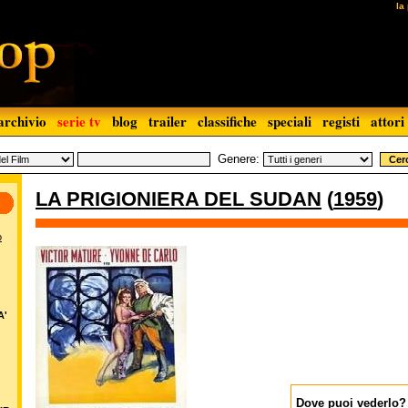
la
archivio
serie tv
blog
trailer
classifiche
speciali
registi
attori
Genere:
LA PRIGIONIERA DEL SUDAN
(
1959
)
o
A'
Dove puoi vederlo?