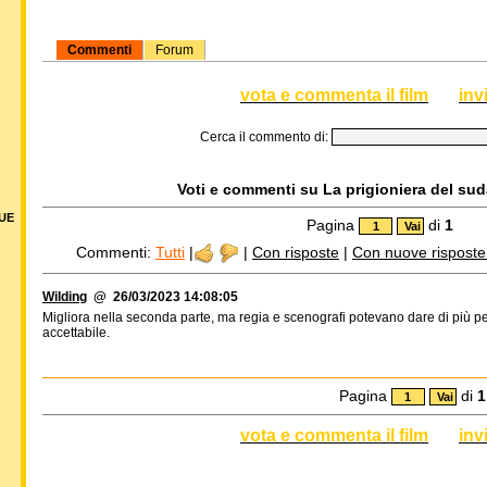
Commenti
Forum
vota e commenta il film
inv
Cerca il commento di:
Voti e commenti su La prigioniera del suda
DUE
Pagina
di
1
Commenti:
Tutti
|
|
Con risposte
|
Con nuove risposte d
Wilding
@ 26/03/2023 14:08:05
Migliora nella seconda parte, ma regia e scenografi potevano dare di più p
accettabile.
Pagina
di
1
vota e commenta il film
inv