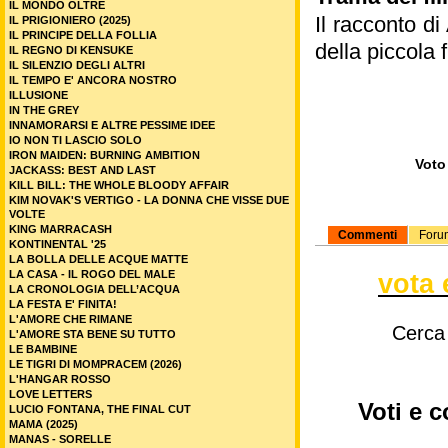
IL MONDO OLTRE
Il racconto d
IL PRIGIONIERO (2025)
IL PRINCIPE DELLA FOLLIA
della piccola 
IL REGNO DI KENSUKE
IL SILENZIO DEGLI ALTRI
IL TEMPO E' ANCORA NOSTRO
ILLUSIONE
IN THE GREY
INNAMORARSI E ALTRE PESSIME IDEE
IO NON TI LASCIO SOLO
IRON MAIDEN: BURNING AMBITION
Voto 
JACKASS: BEST AND LAST
KILL BILL: THE WHOLE BLOODY AFFAIR
KIM NOVAK'S VERTIGO - LA DONNA CHE VISSE DUE
VOLTE
KING MARRACASH
Commenti
Foru
KONTINENTAL '25
LA BOLLA DELLE ACQUE MATTE
LA CASA - IL ROGO DEL MALE
vota 
LA CRONOLOGIA DELL’ACQUA
LA FESTA E' FINITA!
L'AMORE CHE RIMANE
Cerca
L'AMORE STA BENE SU TUTTO
LE BAMBINE
LE TIGRI DI MOMPRACEM (2026)
L'HANGAR ROSSO
LOVE LETTERS
Voti e 
LUCIO FONTANA, THE FINAL CUT
MAMA (2025)
MANAS - SORELLE