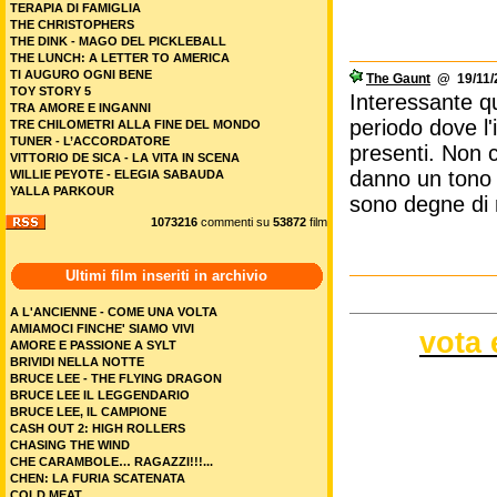
TERAPIA DI FAMIGLIA
THE CHRISTOPHERS
THE DINK - MAGO DEL PICKLEBALL
THE LUNCH: A LETTER TO AMERICA
TI AUGURO OGNI BENE
The Gaunt
@ 19/11/2
TOY STORY 5
Interessante qu
TRA AMORE E INGANNI
periodo dove l
TRE CHILOMETRI ALLA FINE DEL MONDO
TUNER - L’ACCORDATORE
presenti. Non 
VITTORIO DE SICA - LA VITA IN SCENA
danno un tono 
WILLIE PEYOTE - ELEGIA SABAUDA
YALLA PARKOUR
sono degne di 
1073216
commenti su
53872
film
Ultimi film inseriti in archivio
A L'ANCIENNE - COME UNA VOLTA
AMIAMOCI FINCHE' SIAMO VIVI
vota 
AMORE E PASSIONE A SYLT
BRIVIDI NELLA NOTTE
BRUCE LEE - THE FLYING DRAGON
BRUCE LEE IL LEGGENDARIO
BRUCE LEE, IL CAMPIONE
CASH OUT 2: HIGH ROLLERS
CHASING THE WIND
CHE CARAMBOLE… RAGAZZI!!!...
CHEN: LA FURIA SCATENATA
COLD MEAT