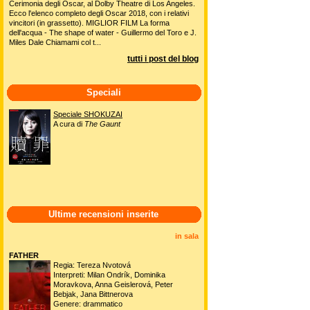
Cerimonia degli Oscar, al Dolby Theatre di Los Angeles.
Ecco l'elenco completo degli Oscar 2018, con i relativi
vincitori (in grassetto). MIGLIOR FILM La forma
dell'acqua - The shape of water - Guillermo del Toro e J.
Miles Dale Chiamami col t...
tutti i post del blog
Speciali
Speciale SHOKUZAI
A cura di
The Gaunt
Ultime recensioni inserite
in sala
FATHER
Regia: Tereza Nvotová
Interpreti: Milan Ondrík, Dominika
Moravkova, Anna Geislerová, Peter
Bebjak, Jana Bittnerova
Genere: drammatico