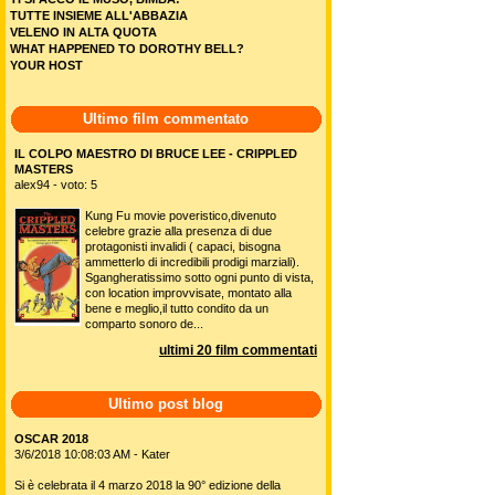
TUTTE INSIEME ALL'ABBAZIA
VELENO IN ALTA QUOTA
WHAT HAPPENED TO DOROTHY BELL?
YOUR HOST
Ultimo film commentato
IL COLPO MAESTRO DI BRUCE LEE - CRIPPLED
MASTERS
alex94 - voto: 5
Kung Fu movie poveristico,divenuto
celebre grazie alla presenza di due
protagonisti invalidi ( capaci, bisogna
ammetterlo di incredibili prodigi marziali).
Sgangheratissimo sotto ogni punto di vista,
con location improvvisate, montato alla
bene e meglio,il tutto condito da un
comparto sonoro de...
ultimi 20 film commentati
Ultimo post blog
OSCAR 2018
3/6/2018 10:08:03 AM - Kater
Si è celebrata il 4 marzo 2018 la 90° edizione della