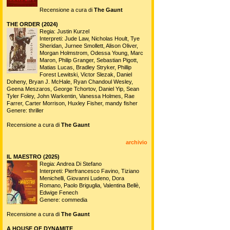
Recensione a cura di
The Gaunt
THE ORDER (2024)
Regia: Justin Kurzel
Interpreti: Jude Law, Nicholas Hoult, Tye
Sheridan, Jurnee Smollett, Alison Oliver,
Morgan Holmstrom, Odessa Young, Marc
Maron, Philip Granger, Sebastian Pigott,
Matias Lucas, Bradley Stryker, Phillip
Forest Lewitski, Victor Slezak, Daniel
Doheny, Bryan J. McHale, Ryan Chandoul Wesley,
Geena Meszaros, George Tchortov, Daniel Yip, Sean
Tyler Foley, John Warkentin, Vanessa Holmes, Rae
Farrer, Carter Morrison, Huxley Fisher, mandy fisher
Genere: thriller
Recensione a cura di
The Gaunt
archivio
IL MAESTRO (2025)
Regia: Andrea Di Stefano
Interpreti: Pierfrancesco Favino, Tiziano
Menichelli, Giovanni Ludeno, Dora
Romano, Paolo Briguglia, Valentina Bellè,
Edwige Fenech
Genere: commedia
Recensione a cura di
The Gaunt
A HOUSE OF DYNAMITE