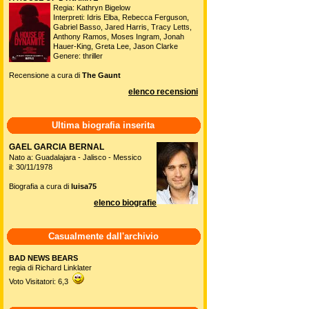
Regia: Kathryn Bigelow
Interpreti: Idris Elba, Rebecca Ferguson,
Gabriel Basso, Jared Harris, Tracy Letts,
Anthony Ramos, Moses Ingram, Jonah
Hauer-King, Greta Lee, Jason Clarke
Genere: thriller
Recensione a cura di
The Gaunt
elenco recensioni
Ultima biografia inserita
GAEL GARCIA BERNAL
Nato a: Guadalajara - Jalisco - Messico
il: 30/11/1978
Biografia a cura di
luisa75
elenco biografie
Casualmente dall'archivio
BAD NEWS BEARS
regia di Richard Linklater
Voto Visitatori: 6,3