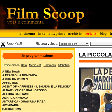
al cinema
in tv
anteprime
archivio
serie tv
blog
t
Ciao Paul!
Ricerca veloce:
LA PICCOLA
In programmazione
Ordine elenco:
Data
Media voti
Commenti
Alfabetico
A NEW DAWN
A PRANZO LA DOMENICA
A WAR ON WOMEN
AFFECTION
AGENT OF HAPPINESS - IL BHUTAN E LA FELICITA'
ALDAIR - CUORE GIALLOROSSO
ALLORA BALLIAMO
AMARGA NAVIDAD
ANTARTICA - QUASI UNA FIABA
AVEMMARIA
BACKROOMS