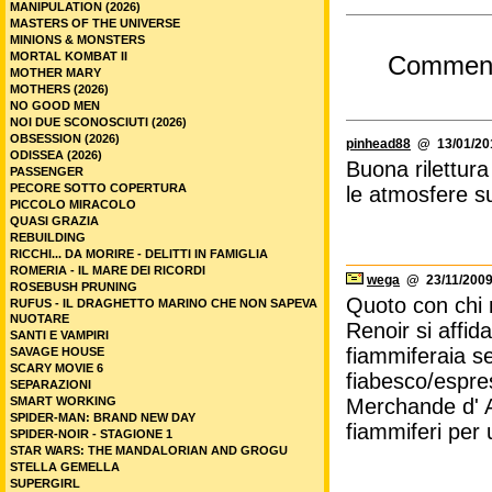
MANIPULATION (2026)
MASTERS OF THE UNIVERSE
MINIONS & MONSTERS
MORTAL KOMBAT II
Commen
MOTHER MARY
MOTHERS (2026)
NO GOOD MEN
NOI DUE SCONOSCIUTI (2026)
OBSESSION (2026)
pinhead88
@ 13/01/201
ODISSEA (2026)
Buona rilettura
PASSENGER
PECORE SOTTO COPERTURA
le atmosfere su
PICCOLO MIRACOLO
QUASI GRAZIA
REBUILDING
RICCHI... DA MORIRE - DELITTI IN FAMIGLIA
ROMERIA - IL MARE DEI RICORDI
wega
@ 23/11/2009
ROSEBUSH PRUNING
Quoto con chi 
RUFUS - IL DRAGHETTO MARINO CHE NON SAPEVA
NUOTARE
Renoir si affid
SANTI E VAMPIRI
fiammiferaia se
SAVAGE HOUSE
SCARY MOVIE 6
fiabesco/espre
SEPARAZIONI
SMART WORKING
Merchande d' A
SPIDER-MAN: BRAND NEW DAY
fiammiferi per 
SPIDER-NOIR - STAGIONE 1
STAR WARS: THE MANDALORIAN AND GROGU
STELLA GEMELLA
SUPERGIRL