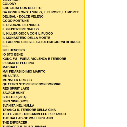
COLONY
CROCIERA CON DELITTO
DA HONG KONG: L'URLO, IL FURORE, LA MORTE
DELIBAL - DOLCE VELENO
GOOD FORTUNE
IL DIVORZIO DI ANDREA
IL GIUSTIZIERE GIALLO
IL KILLER GIOCA CON IL FUOCO
IL MONASTERO DELLA MORTE
IL PADRINO CINESE E GLI ULTIMI GIORNI DI BRUCE
LEE
INFLUENCERS
IO STO BENE
KUNG FU - FURIA, VIOLENZA E TERRORE
L'UOMO DI PECHINO
MADBALL
MAI FIDARSI DI MIO MARITO
MK ULTRA
MONSTER GRIZZLY
QUATTRO STORIE PER NON DORMIRE
RED SPIRIT LAKE
SAVAGE HUNT
SHELTER (2014)
SING SING (2023)
SVANITA NEL NULLA
TAYANG: IL TERRORE DELLA CINA
TEO E ZODI' - UN CAMMELLO PER AMICO
THE BALLAD OF WALLIS ISLAND
THE ENFORCER
TI SPACCO IL MUSO, BIMBA!