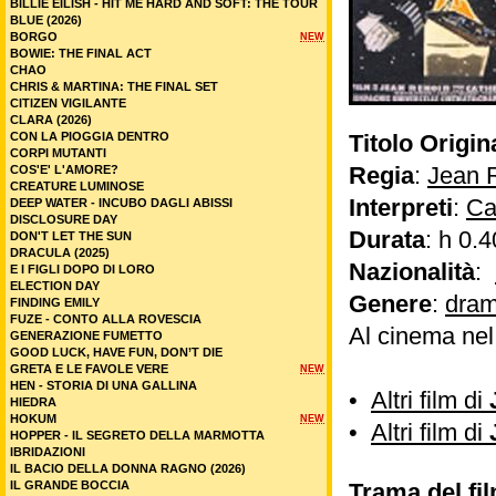
BILLIE EILISH - HIT ME HARD AND SOFT: THE TOUR
BLUE (2026)
BORGO
NEW
BOWIE: THE FINAL ACT
CHAO
CHRIS & MARTINA: THE FINAL SET
CITIZEN VIGILANTE
CLARA (2026)
CON LA PIOGGIA DENTRO
Titolo Origin
CORPI MUTANTI
Regia
:
Jean 
COS'E' L'AMORE?
CREATURE LUMINOSE
Interpreti
:
Ca
DEEP WATER - INCUBO DAGLI ABISSI
DISCLOSURE DAY
Durata
: h 0.4
DON'T LET THE SUN
DRACULA (2025)
Nazionalità
:
E I FIGLI DOPO DI LORO
ELECTION DAY
Genere
:
dram
FINDING EMILY
FUZE - CONTO ALLA ROVESCIA
Al cinema nel
GENERAZIONE FUMETTO
GOOD LUCK, HAVE FUN, DON’T DIE
GRETA E LE FAVOLE VERE
NEW
HEN - STORIA DI UNA GALLINA
•
Altri film di
HIEDRA
HOKUM
NEW
•
Altri film di
HOPPER - IL SEGRETO DELLA MARMOTTA
IBRIDAZIONI
IL BACIO DELLA DONNA RAGNO (2026)
IL GRANDE BOCCIA
Trama del fi