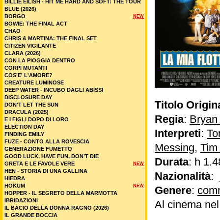
BILLIE EILISH - HIT ME HARD AND SOFT: THE TOUR
BLUE (2026)
BORGO
NEW
BOWIE: THE FINAL ACT
CHAO
CHRIS & MARTINA: THE FINAL SET
CITIZEN VIGILANTE
CLARA (2026)
CON LA PIOGGIA DENTRO
CORPI MUTANTI
COS'E' L'AMORE?
CREATURE LUMINOSE
DEEP WATER - INCUBO DAGLI ABISSI
DISCLOSURE DAY
Titolo Origin
DON'T LET THE SUN
DRACULA (2025)
Regia
:
Bryan
E I FIGLI DOPO DI LORO
ELECTION DAY
Interpreti
:
To
FINDING EMILY
FUZE - CONTO ALLA ROVESCIA
Messing
,
Tim
GENERAZIONE FUMETTO
GOOD LUCK, HAVE FUN, DON’T DIE
Durata
: h 1.4
GRETA E LE FAVOLE VERE
NEW
HEN - STORIA DI UNA GALLINA
Nazionalità
:
HIEDRA
HOKUM
NEW
Genere
:
com
HOPPER - IL SEGRETO DELLA MARMOTTA
IBRIDAZIONI
Al cinema nel
IL BACIO DELLA DONNA RAGNO (2026)
IL GRANDE BOCCIA