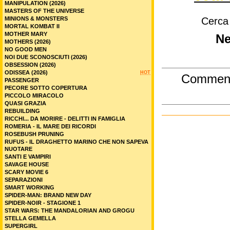
MANIPULATION (2026)
MASTERS OF THE UNIVERSE
MINIONS & MONSTERS
Cerca
MORTAL KOMBAT II
MOTHER MARY
Ne
MOTHERS (2026)
NO GOOD MEN
NOI DUE SCONOSCIUTI (2026)
OBSESSION (2026)
ODISSEA (2026)
HOT
Commen
PASSENGER
PECORE SOTTO COPERTURA
PICCOLO MIRACOLO
QUASI GRAZIA
REBUILDING
RICCHI... DA MORIRE - DELITTI IN FAMIGLIA
ROMERIA - IL MARE DEI RICORDI
ROSEBUSH PRUNING
RUFUS - IL DRAGHETTO MARINO CHE NON SAPEVA
NUOTARE
SANTI E VAMPIRI
SAVAGE HOUSE
SCARY MOVIE 6
SEPARAZIONI
SMART WORKING
SPIDER-MAN: BRAND NEW DAY
SPIDER-NOIR - STAGIONE 1
STAR WARS: THE MANDALORIAN AND GROGU
STELLA GEMELLA
SUPERGIRL