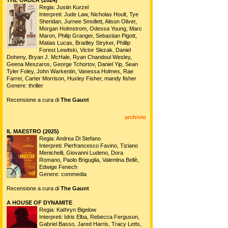
Regia: Justin Kurzel
Interpreti: Jude Law, Nicholas Hoult, Tye
Sheridan, Jurnee Smollett, Alison Oliver,
Morgan Holmstrom, Odessa Young, Marc
Maron, Philip Granger, Sebastian Pigott,
Matias Lucas, Bradley Stryker, Phillip
Forest Lewitski, Victor Slezak, Daniel
Doheny, Bryan J. McHale, Ryan Chandoul Wesley,
Geena Meszaros, George Tchortov, Daniel Yip, Sean
Tyler Foley, John Warkentin, Vanessa Holmes, Rae
Farrer, Carter Morrison, Huxley Fisher, mandy fisher
Genere: thriller
Recensione a cura di
The Gaunt
archivio
IL MAESTRO (2025)
Regia: Andrea Di Stefano
Interpreti: Pierfrancesco Favino, Tiziano
Menichelli, Giovanni Ludeno, Dora
Romano, Paolo Briguglia, Valentina Bellè,
Edwige Fenech
Genere: commedia
Recensione a cura di
The Gaunt
A HOUSE OF DYNAMITE
Regia: Kathryn Bigelow
Interpreti: Idris Elba, Rebecca Ferguson,
Gabriel Basso, Jared Harris, Tracy Letts,