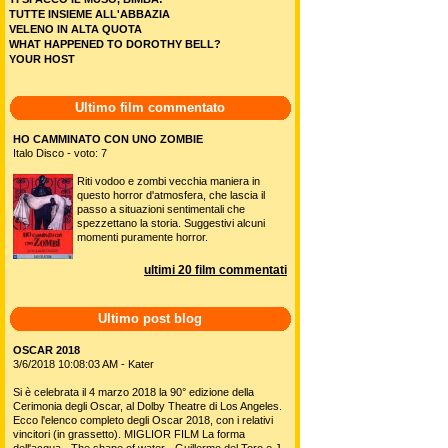
TUTTE INSIEME ALL'ABBAZIA
VELENO IN ALTA QUOTA
WHAT HAPPENED TO DOROTHY BELL?
YOUR HOST
Ultimo film commentato
HO CAMMINATO CON UNO ZOMBIE
Italo Disco - voto: 7
Riti vodoo e zombi vecchia maniera in
questo horror d'atmosfera, che lascia il
passo a situazioni sentimentali che
spezzettano la storia. Suggestivi alcuni
momenti puramente horror.
ultimi 20 film commentati
Ultimo post blog
OSCAR 2018
3/6/2018 10:08:03 AM - Kater
Si è celebrata il 4 marzo 2018 la 90° edizione della
Cerimonia degli Oscar, al Dolby Theatre di Los Angeles.
Ecco l'elenco completo degli Oscar 2018, con i relativi
vincitori (in grassetto). MIGLIOR FILM La forma
dell'acqua - The shape of water - Guillermo del Toro e J.