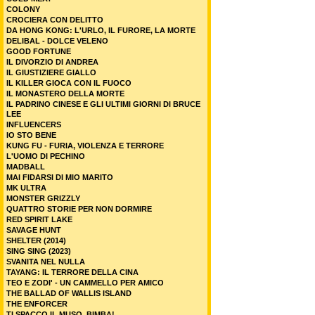
COLONY
CROCIERA CON DELITTO
DA HONG KONG: L'URLO, IL FURORE, LA MORTE
DELIBAL - DOLCE VELENO
GOOD FORTUNE
IL DIVORZIO DI ANDREA
IL GIUSTIZIERE GIALLO
IL KILLER GIOCA CON IL FUOCO
IL MONASTERO DELLA MORTE
IL PADRINO CINESE E GLI ULTIMI GIORNI DI BRUCE
LEE
INFLUENCERS
IO STO BENE
KUNG FU - FURIA, VIOLENZA E TERRORE
L'UOMO DI PECHINO
MADBALL
MAI FIDARSI DI MIO MARITO
MK ULTRA
MONSTER GRIZZLY
QUATTRO STORIE PER NON DORMIRE
RED SPIRIT LAKE
SAVAGE HUNT
SHELTER (2014)
SING SING (2023)
SVANITA NEL NULLA
TAYANG: IL TERRORE DELLA CINA
TEO E ZODI' - UN CAMMELLO PER AMICO
THE BALLAD OF WALLIS ISLAND
THE ENFORCER
TI SPACCO IL MUSO, BIMBA!