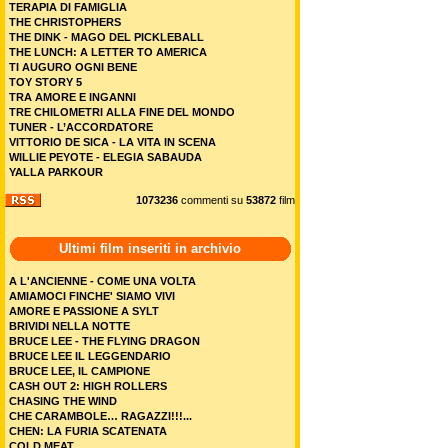
TERAPIA DI FAMIGLIA
THE CHRISTOPHERS
THE DINK - MAGO DEL PICKLEBALL
THE LUNCH: A LETTER TO AMERICA
TI AUGURO OGNI BENE
TOY STORY 5
TRA AMORE E INGANNI
TRE CHILOMETRI ALLA FINE DEL MONDO
TUNER - L’ACCORDATORE
VITTORIO DE SICA - LA VITA IN SCENA
WILLIE PEYOTE - ELEGIA SABAUDA
YALLA PARKOUR
1073236
commenti su
53872
film
Ultimi film inseriti in archivio
A L'ANCIENNE - COME UNA VOLTA
AMIAMOCI FINCHE' SIAMO VIVI
AMORE E PASSIONE A SYLT
BRIVIDI NELLA NOTTE
BRUCE LEE - THE FLYING DRAGON
BRUCE LEE IL LEGGENDARIO
BRUCE LEE, IL CAMPIONE
CASH OUT 2: HIGH ROLLERS
CHASING THE WIND
CHE CARAMBOLE… RAGAZZI!!!...
CHEN: LA FURIA SCATENATA
COLD MEAT