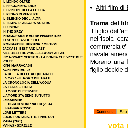
IL MONDO OLTRE
IL PRIGIONIERO (2025)
•
Altri film di
IL PRINCIPE DELLA FOLLIA
IL REGNO DI KENSUKE
IL SILENZIO DEGLI ALTRI
Trama del fil
IL TEMPO E' ANCORA NOSTRO
ILLUSIONE
Il figlio dell
IN THE GREY
INNAMORARSI E ALTRE PESSIME IDEE
nell'isola ca
IO NON TI LASCIO SOLO
IRON MAIDEN: BURNING AMBITION
commerciale" 
JACKASS: BEST AND LAST
navale americ
KILL BILL: THE WHOLE BLOODY AFFAIR
KIM NOVAK'S VERTIGO - LA DONNA CHE VISSE DUE
Moreno una b
VOLTE
KING MARRACASH
figlio decide 
KONTINENTAL '25
LA BOLLA DELLE ACQUE MATTE
LA CASA - IL ROGO DEL MALE
LA CRONOLOGIA DELL’ACQUA
LA FESTA E' FINITA!
L'AMORE CHE RIMANE
L'AMORE STA BENE SU TUTTO
LE BAMBINE
LE TIGRI DI MOMPRACEM (2026)
L'HANGAR ROSSO
Commenti
Foru
LOVE LETTERS
LUCIO FONTANA, THE FINAL CUT
MAMA (2025)
vota 
MANAS - SORELLE