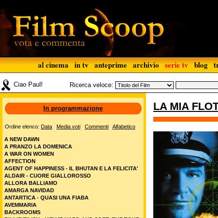
al cinema
in tv
anteprime
archivio
serie tv
blog
t
Ciao Paul!
Ricerca veloce:
LA MIA FLO
In programmazione
Ordine elenco:
Data
Media voti
Commenti
Alfabetico
A NEW DAWN
A PRANZO LA DOMENICA
A WAR ON WOMEN
AFFECTION
AGENT OF HAPPINESS - IL BHUTAN E LA FELICITA'
ALDAIR - CUORE GIALLOROSSO
ALLORA BALLIAMO
AMARGA NAVIDAD
ANTARTICA - QUASI UNA FIABA
AVEMMARIA
BACKROOMS