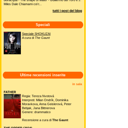
Miles Dale Chiamami col t...
tutti i post del blog
Speciali
Speciale SHOKUZAI
A cura di
The Gaunt
Ultime recensioni inserite
in sala
FATHER
Regia: Tereza Nvotová
Interpreti: Milan Ondrík, Dominika
Moravkova, Anna Geislerová, Peter
Bebjak, Jana Bittnerova
Genere: drammatico
Recensione a cura di
The Gaunt
THE ORDER (2024)