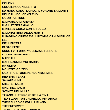
COLONY
CROCIERA CON DELITTO
DA HONG KONG: L'URLO, IL FURORE, LA MORTE
DELIBAL - DOLCE VELENO
GOOD FORTUNE
IL DIVORZIO DI ANDREA
IL GIUSTIZIERE GIALLO
IL KILLER GIOCA CON IL FUOCO
IL MONASTERO DELLA MORTE
IL PADRINO CINESE E GLI ULTIMI GIORNI DI BRUCE
LEE
INFLUENCERS
IO STO BENE
KUNG FU - FURIA, VIOLENZA E TERRORE
L'UOMO DI PECHINO
MADBALL
MAI FIDARSI DI MIO MARITO
MK ULTRA
MONSTER GRIZZLY
QUATTRO STORIE PER NON DORMIRE
RED SPIRIT LAKE
SAVAGE HUNT
SHELTER (2014)
SING SING (2023)
SVANITA NEL NULLA
TAYANG: IL TERRORE DELLA CINA
TEO E ZODI' - UN CAMMELLO PER AMICO
THE BALLAD OF WALLIS ISLAND
THE ENFORCER
TI SPACCO IL MUSO, BIMBA!