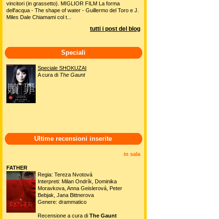
vincitori (in grassetto). MIGLIOR FILM La forma
dell'acqua - The shape of water - Guillermo del Toro e J.
Miles Dale Chiamami col t...
tutti i post del blog
Speciali
Speciale SHOKUZAI
A cura di
The Gaunt
Ultime recensioni inserite
in sala
FATHER
Regia: Tereza Nvotová
Interpreti: Milan Ondrík, Dominika
Moravkova, Anna Geislerová, Peter
Bebjak, Jana Bittnerova
Genere: drammatico
Recensione a cura di
The Gaunt