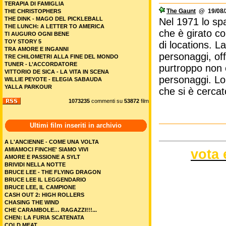
TERAPIA DI FAMIGLIA
The Gaunt
@ 19/08/2
THE CHRISTOPHERS
THE DINK - MAGO DEL PICKLEBALL
Nel 1971 lo spa
THE LUNCH: A LETTER TO AMERICA
che è girato co
TI AUGURO OGNI BENE
TOY STORY 5
di locations. L
TRA AMORE E INGANNI
personaggi, of
TRE CHILOMETRI ALLA FINE DEL MONDO
TUNER - L’ACCORDATORE
purtroppo non 
VITTORIO DE SICA - LA VITA IN SCENA
personaggi. Lo 
WILLIE PEYOTE - ELEGIA SABAUDA
YALLA PARKOUR
che si è cercat
1073235
commenti su
53872
film
Ultimi film inseriti in archivio
A L'ANCIENNE - COME UNA VOLTA
AMIAMOCI FINCHE' SIAMO VIVI
vota 
AMORE E PASSIONE A SYLT
BRIVIDI NELLA NOTTE
BRUCE LEE - THE FLYING DRAGON
BRUCE LEE IL LEGGENDARIO
BRUCE LEE, IL CAMPIONE
CASH OUT 2: HIGH ROLLERS
CHASING THE WIND
CHE CARAMBOLE… RAGAZZI!!!...
CHEN: LA FURIA SCATENATA
COLD MEAT