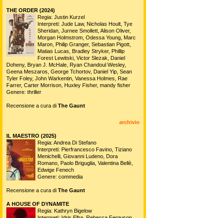
THE ORDER (2024)
Regia: Justin Kurzel
Interpreti: Jude Law, Nicholas Hoult, Tye
Sheridan, Jurnee Smollett, Alison Oliver,
Morgan Holmstrom, Odessa Young, Marc
Maron, Philip Granger, Sebastian Pigott,
Matias Lucas, Bradley Stryker, Phillip
Forest Lewitski, Victor Slezak, Daniel
Doheny, Bryan J. McHale, Ryan Chandoul Wesley,
Geena Meszaros, George Tchortov, Daniel Yip, Sean
Tyler Foley, John Warkentin, Vanessa Holmes, Rae
Farrer, Carter Morrison, Huxley Fisher, mandy fisher
Genere: thriller
Recensione a cura di
The Gaunt
archivio
IL MAESTRO (2025)
Regia: Andrea Di Stefano
Interpreti: Pierfrancesco Favino, Tiziano
Menichelli, Giovanni Ludeno, Dora
Romano, Paolo Briguglia, Valentina Bellè,
Edwige Fenech
Genere: commedia
Recensione a cura di
The Gaunt
A HOUSE OF DYNAMITE
Regia: Kathryn Bigelow
Interpreti: Idris Elba, Rebecca Ferguson,