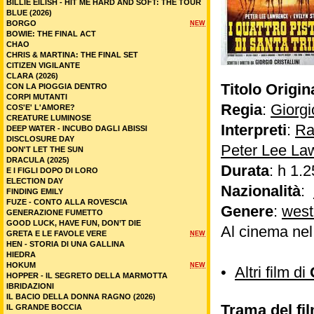
BILLIE EILISH - HIT ME HARD AND SOFT: THE TOUR
BLUE (2026)
BORGO
NEW
BOWIE: THE FINAL ACT
CHAO
CHRIS & MARTINA: THE FINAL SET
CITIZEN VIGILANTE
CLARA (2026)
Titolo Origin
CON LA PIOGGIA DENTRO
CORPI MUTANTI
Regia
:
Giorgio
COS'E' L'AMORE?
CREATURE LUMINOSE
Interpreti
:
Ra
DEEP WATER - INCUBO DAGLI ABISSI
DISCLOSURE DAY
Peter Lee La
DON'T LET THE SUN
DRACULA (2025)
Durata
: h 1.2
E I FIGLI DOPO DI LORO
ELECTION DAY
Nazionalità
:
FINDING EMILY
FUZE - CONTO ALLA ROVESCIA
Genere
:
west
GENERAZIONE FUMETTO
GOOD LUCK, HAVE FUN, DON’T DIE
Al cinema ne
GRETA E LE FAVOLE VERE
NEW
HEN - STORIA DI UNA GALLINA
HIEDRA
HOKUM
NEW
•
Altri film di
HOPPER - IL SEGRETO DELLA MARMOTTA
IBRIDAZIONI
IL BACIO DELLA DONNA RAGNO (2026)
Trama del film
IL GRANDE BOCCIA