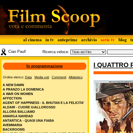
al cinema
in tv
anteprime
archivio
serie tv
blog
t
Ciao Paul!
Ricerca veloce:
I QUATTRO P
In programmazione
Ordine elenco:
Data
Media voti
Commenti
Alfabetico
A NEW DAWN
A PRANZO LA DOMENICA
A WAR ON WOMEN
AFFECTION
AGENT OF HAPPINESS - IL BHUTAN E LA FELICITA'
ALDAIR - CUORE GIALLOROSSO
ALLORA BALLIAMO
AMARGA NAVIDAD
ANTARTICA - QUASI UNA FIABA
AVEMMARIA
BACKROOMS