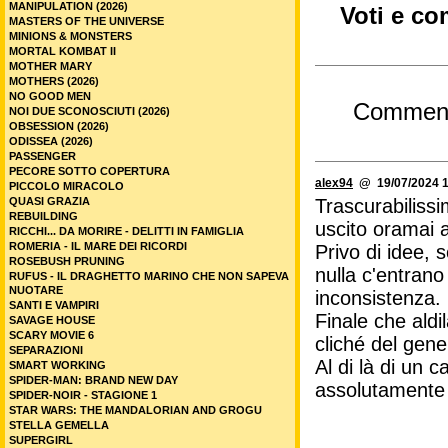
MANIPULATION (2026)
Voti e com
MASTERS OF THE UNIVERSE
MINIONS & MONSTERS
MORTAL KOMBAT II
MOTHER MARY
MOTHERS (2026)
NO GOOD MEN
Commen
NOI DUE SCONOSCIUTI (2026)
OBSESSION (2026)
ODISSEA (2026)
PASSENGER
PECORE SOTTO COPERTURA
alex94
@ 19/07/2024 1
PICCOLO MIRACOLO
QUASI GRAZIA
Trascurabilissi
REBUILDING
uscito oramai a
RICCHI... DA MORIRE - DELITTI IN FAMIGLIA
ROMERIA - IL MARE DEI RICORDI
Privo di idee, 
ROSEBUSH PRUNING
nulla c'entrano
RUFUS - IL DRAGHETTO MARINO CHE NON SAPEVA
NUOTARE
inconsistenza.
SANTI E VAMPIRI
Finale che aldil
SAVAGE HOUSE
SCARY MOVIE 6
cliché del gene
SEPARAZIONI
Al di là di un 
SMART WORKING
SPIDER-MAN: BRAND NEW DAY
assolutamente 
SPIDER-NOIR - STAGIONE 1
STAR WARS: THE MANDALORIAN AND GROGU
STELLA GEMELLA
SUPERGIRL