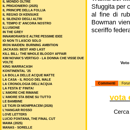
IL MONDO OLTRE
Sfuggita per c
IL PRIGIONIERO (2025)
IL PRINCIPE DELLA FOLLIA
al fine di ru
IL REGNO DI KENSUKE
IL SILENZIO DEGLI ALTRI
Bowman viene
IL TEMPO E' ANCORA NOSTRO
ILLUSIONE
sceriffo feder
IN THE GREY
INNAMORARSI E ALTRE PESSIME IDEE
IO NON TI LASCIO SOLO
IRON MAIDEN: BURNING AMBITION
JACKASS: BEST AND LAST
KILL BILL: THE WHOLE BLOODY AFFAIR
KIM NOVAK'S VERTIGO - LA DONNA CHE VISSE DUE
VOLTE
Voto 
KING MARRACASH
KONTINENTAL '25
LA BOLLA DELLE ACQUE MATTE
LA CASA - IL ROGO DEL MALE
Commenti
Foru
LA CRONOLOGIA DELL’ACQUA
LA FESTA E' FINITA!
L'AMORE CHE RIMANE
vota 
L'AMORE STA BENE SU TUTTO
LE BAMBINE
LE TIGRI DI MOMPRACEM (2026)
L'HANGAR ROSSO
Cerca
LOVE LETTERS
LUCIO FONTANA, THE FINAL CUT
MAMA (2025)
MANAS - SORELLE