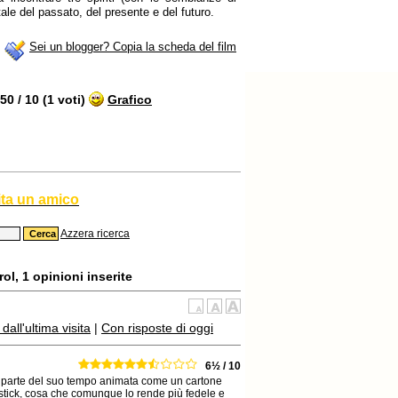
tale del passato, del presente e del futuro.
Sei un blogger? Copia la scheda del film
0 / 10 (1 voti)
Grafico
ita un amico
Azzera ricerca
ol, 1 opinioni inserite
all'ultima visita
|
Con risposte di oggi
6½ / 10
na parte del suo tempo animata come un cartone
pstick, cosa che comunque lo rende più fedele e