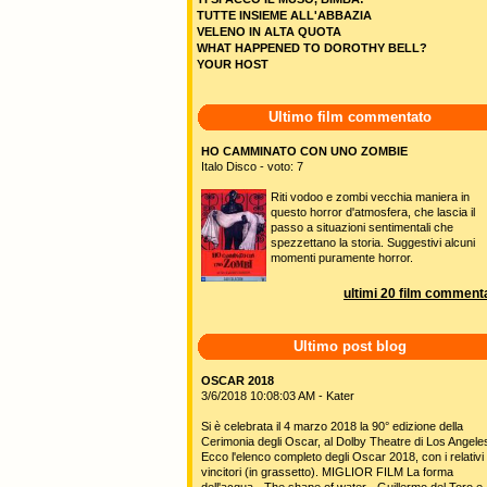
TUTTE INSIEME ALL'ABBAZIA
VELENO IN ALTA QUOTA
WHAT HAPPENED TO DOROTHY BELL?
YOUR HOST
Ultimo film commentato
HO CAMMINATO CON UNO ZOMBIE
Italo Disco - voto: 7
Riti vodoo e zombi vecchia maniera in
questo horror d'atmosfera, che lascia il
passo a situazioni sentimentali che
spezzettano la storia. Suggestivi alcuni
momenti puramente horror.
ultimi 20 film commenta
Ultimo post blog
OSCAR 2018
3/6/2018 10:08:03 AM - Kater
Si è celebrata il 4 marzo 2018 la 90° edizione della
Cerimonia degli Oscar, al Dolby Theatre di Los Angele
Ecco l'elenco completo degli Oscar 2018, con i relativi
vincitori (in grassetto). MIGLIOR FILM La forma
dell'acqua - The shape of water - Guillermo del Toro e 