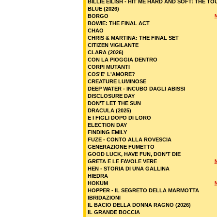
BILLIE EILISH - HIT ME HARD AND SOFT: THE TO
BLUE (2026)
BORGO
BOWIE: THE FINAL ACT
CHAO
CHRIS & MARTINA: THE FINAL SET
CITIZEN VIGILANTE
CLARA (2026)
CON LA PIOGGIA DENTRO
CORPI MUTANTI
COS'E' L'AMORE?
CREATURE LUMINOSE
DEEP WATER - INCUBO DAGLI ABISSI
DISCLOSURE DAY
DON'T LET THE SUN
DRACULA (2025)
E I FIGLI DOPO DI LORO
ELECTION DAY
FINDING EMILY
FUZE - CONTO ALLA ROVESCIA
GENERAZIONE FUMETTO
GOOD LUCK, HAVE FUN, DON’T DIE
GRETA E LE FAVOLE VERE
HEN - STORIA DI UNA GALLINA
HIEDRA
HOKUM
HOPPER - IL SEGRETO DELLA MARMOTTA
IBRIDAZIONI
IL BACIO DELLA DONNA RAGNO (2026)
IL GRANDE BOCCIA