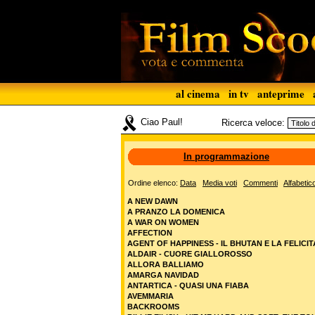
al cinema
in tv
anteprime
Ciao Paul!
Ricerca veloce:
In programmazione
Ordine elenco:
Data
Media voti
Commenti
Alfabetic
A NEW DAWN
A PRANZO LA DOMENICA
A WAR ON WOMEN
AFFECTION
AGENT OF HAPPINESS - IL BHUTAN E LA FELICIT
ALDAIR - CUORE GIALLOROSSO
ALLORA BALLIAMO
AMARGA NAVIDAD
ANTARTICA - QUASI UNA FIABA
AVEMMARIA
BACKROOMS