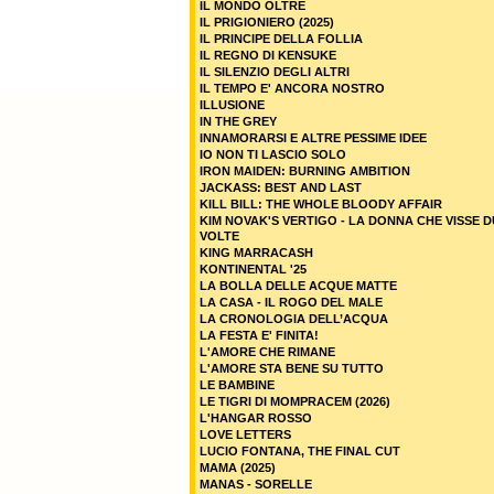
IL MONDO OLTRE
IL PRIGIONIERO (2025)
IL PRINCIPE DELLA FOLLIA
IL REGNO DI KENSUKE
IL SILENZIO DEGLI ALTRI
IL TEMPO E' ANCORA NOSTRO
ILLUSIONE
IN THE GREY
INNAMORARSI E ALTRE PESSIME IDEE
IO NON TI LASCIO SOLO
IRON MAIDEN: BURNING AMBITION
JACKASS: BEST AND LAST
KILL BILL: THE WHOLE BLOODY AFFAIR
KIM NOVAK'S VERTIGO - LA DONNA CHE VISSE 
VOLTE
KING MARRACASH
KONTINENTAL '25
LA BOLLA DELLE ACQUE MATTE
LA CASA - IL ROGO DEL MALE
LA CRONOLOGIA DELL’ACQUA
LA FESTA E' FINITA!
L'AMORE CHE RIMANE
L'AMORE STA BENE SU TUTTO
LE BAMBINE
LE TIGRI DI MOMPRACEM (2026)
L'HANGAR ROSSO
LOVE LETTERS
LUCIO FONTANA, THE FINAL CUT
MAMA (2025)
MANAS - SORELLE