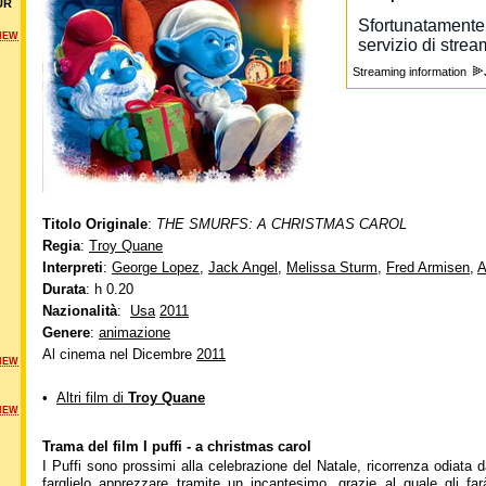
UR
NEW
Streaming information
Titolo Originale
:
THE SMURFS: A CHRISTMAS CAROL
Regia
:
Troy Quane
Interpreti
:
George Lopez
,
Jack Angel
,
Melissa Sturm
,
Fred Armisen
,
A
Durata
: h 0.20
Nazionalità
:
Usa
2011
Genere
:
animazione
Al cinema nel Dicembre
2011
NEW
•
Altri film di
Troy Quane
NEW
Trama del film I puffi - a christmas carol
I Puffi sono prossimi alla celebrazione del Natale, ricorrenza odiata
farglielo apprezzare tramite un incantesimo, grazie al quale gli far