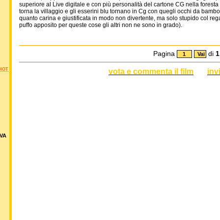
superiore al Live digitale e con più personalità del cartone CG nella foresta
torna la villaggio e gli esserini blu tornano in Cg con quegli occhi da bam
quanto carina e giustificata in modo non divertente, ma solo stupido col regal
puffo apposito per queste cose gli altri non ne sono in grado).
Pagina
di
1
HOT
vota e commenta il film
inv
VA