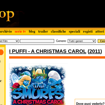
archivio
serie tv
blog
trailer
classifiche
speciali
registi
attori
Genere:
I PUFFI - A CHRISTMAS CAROL
(
2011
)
o
A'
Dove puoi vederlo?