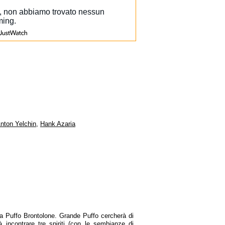
nton Yelchin
,
Hank Azaria
 da Puffo Brontolone. Grande Puffo cercherà di
à incontrare tre spiriti (con le sembianze di