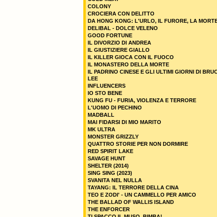
COLONY
CROCIERA CON DELITTO
DA HONG KONG: L'URLO, IL FURORE, LA MORT
DELIBAL - DOLCE VELENO
GOOD FORTUNE
IL DIVORZIO DI ANDREA
IL GIUSTIZIERE GIALLO
IL KILLER GIOCA CON IL FUOCO
IL MONASTERO DELLA MORTE
IL PADRINO CINESE E GLI ULTIMI GIORNI DI BRU
LEE
INFLUENCERS
IO STO BENE
KUNG FU - FURIA, VIOLENZA E TERRORE
L'UOMO DI PECHINO
MADBALL
MAI FIDARSI DI MIO MARITO
MK ULTRA
MONSTER GRIZZLY
QUATTRO STORIE PER NON DORMIRE
RED SPIRIT LAKE
SAVAGE HUNT
SHELTER (2014)
SING SING (2023)
SVANITA NEL NULLA
TAYANG: IL TERRORE DELLA CINA
TEO E ZODI' - UN CAMMELLO PER AMICO
THE BALLAD OF WALLIS ISLAND
THE ENFORCER
TI SPACCO IL MUSO, BIMBA!