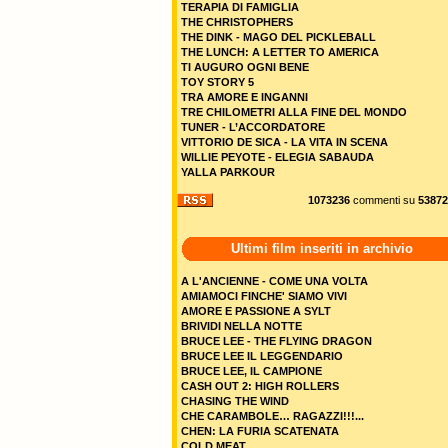
TERAPIA DI FAMIGLIA
THE CHRISTOPHERS
THE DINK - MAGO DEL PICKLEBALL
THE LUNCH: A LETTER TO AMERICA
TI AUGURO OGNI BENE
TOY STORY 5
TRA AMORE E INGANNI
TRE CHILOMETRI ALLA FINE DEL MONDO
TUNER - L’ACCORDATORE
VITTORIO DE SICA - LA VITA IN SCENA
WILLIE PEYOTE - ELEGIA SABAUDA
YALLA PARKOUR
1073236
commenti su
53872
Ultimi film inseriti in archivio
A L'ANCIENNE - COME UNA VOLTA
AMIAMOCI FINCHE' SIAMO VIVI
AMORE E PASSIONE A SYLT
BRIVIDI NELLA NOTTE
BRUCE LEE - THE FLYING DRAGON
BRUCE LEE IL LEGGENDARIO
BRUCE LEE, IL CAMPIONE
CASH OUT 2: HIGH ROLLERS
CHASING THE WIND
CHE CARAMBOLE… RAGAZZI!!!...
CHEN: LA FURIA SCATENATA
COLD MEAT