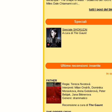
Miles Dale Chiamami col t...
tutti i post del b
Speciali
Speciale SHOKUZAI
A cura di
The Gaunt
Ultime recensioni inserite
in s
FATHER
Regia: Tereza Nvotová
Interpreti: Milan Ondrík, Dominika
Moravkova, Anna Geislerová, Peter
Bebjak, Jana Bittnerova
Genere: drammatico
Recensione a cura di
The Gaunt
THE ORDER (2024)