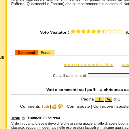
Puffetta, Quattrocchi e Forzuto) che gli mostreranno i suoi giorni di Na
Voto Visitatori:
6,5
Commenti
Forum
DUE
vota e commenta il film
inv
Cerca il commento di:
Voti e commenti su I puffi - a christmas car
Pagina
di
1
Commenti:
Tutti
|
|
Con risposte
|
Con nuove risposte d
Testu
@ 31/08/2017 15:19:04
Visto in quanto breve e devo dire che si salva grazie al fatto di avere buo
classico, seppur rimodernato nelle espressioni facciali e in alcune gag sla