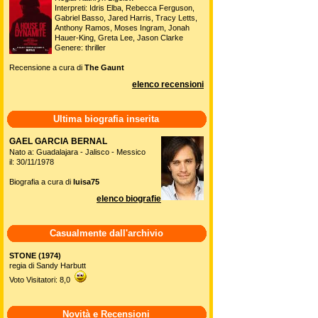
Interpreti: Idris Elba, Rebecca Ferguson,
Gabriel Basso, Jared Harris, Tracy Letts,
Anthony Ramos, Moses Ingram, Jonah
Hauer-King, Greta Lee, Jason Clarke
Genere: thriller
Recensione a cura di
The Gaunt
elenco recensioni
Ultima biografia inserita
GAEL GARCIA BERNAL
Nato a: Guadalajara - Jalisco - Messico
il: 30/11/1978
Biografia a cura di
luisa75
elenco biografie
Casualmente dall'archivio
STONE (1974)
regia di Sandy Harbutt
Voto Visitatori: 8,0
Novità e Recensioni