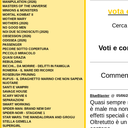
MANIPULATION (2026)
MASTERS OF THE UNIVERSE
vota 
MINIONS & MONSTERS
MORTAL KOMBAT II
MOTHER MARY
MOTHERS (2026)
Cerca
NO GOOD MEN
NOI DUE SCONOSCIUTI (2026)
OBSESSION (2026)
ODISSEA (2026)
PASSENGER
Voti e co
PECORE SOTTO COPERTURA
PICCOLO MIRACOLO
QUASI GRAZIA
REBUILDING
RICCHI... DA MORIRE - DELITTI IN FAMIGLIA
ROMERIA - IL MARE DEI RICORDI
Commen
ROSEBUSH PRUNING
RUFUS - IL DRAGHETTO MARINO CHE NON SAPEVA
NUOTARE
SANTI E VAMPIRI
SAVAGE HOUSE
BlueBlaster
@ 05/06/2
SCARY MOVIE 6
SEPARAZIONI
Quasi sempre n
SMART WORKING
è male ma non h
SPIDER-MAN: BRAND NEW DAY
SPIDER-NOIR - STAGIONE 1
effetti special
STAR WARS: THE MANDALORIAN AND GROGU
Oltretutto è un 
STELLA GEMELLA
SUPERGIRL