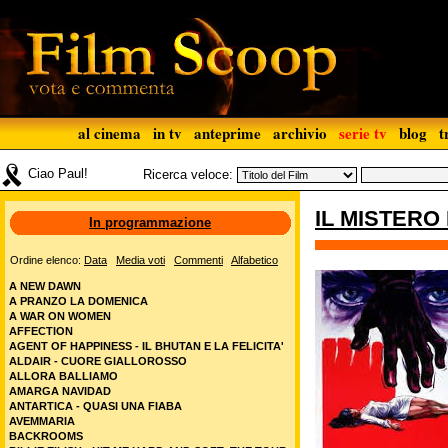
al cinema
in tv
anteprime
archivio
serie tv
blog
t
Ciao Paul!
Ricerca veloce:
IL MISTERO
In programmazione
Ordine elenco:
Data
Media voti
Commenti
Alfabetico
A NEW DAWN
A PRANZO LA DOMENICA
A WAR ON WOMEN
AFFECTION
AGENT OF HAPPINESS - IL BHUTAN E LA FELICITA'
ALDAIR - CUORE GIALLOROSSO
ALLORA BALLIAMO
AMARGA NAVIDAD
ANTARTICA - QUASI UNA FIABA
AVEMMARIA
BACKROOMS