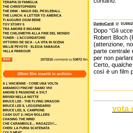
contano.
TERAPIA DI FAMIGLIA
THE CHRISTOPHERS
THE DINK - MAGO DEL PICKLEBALL
THE LUNCH: A LETTER TO AMERICA
TI AUGURO OGNI BENE
DankoCardi
@ 01/06/2
TOY STORY 5
TRA AMORE E INGANNI
Dopo "Gli uccel
TRE CHILOMETRI ALLA FINE DEL MONDO
Robert Bloch (P
TUNER - L’ACCORDATORE
VITTORIO DE SICA - LA VITA IN SCENA
(attenzione, no
WILLIE PEYOTE - ELEGIA SABAUDA
parte centrale 
YALLA PARKOUR
per non parlare
1073216
commenti su
53872
film
Certo, qualch
così è un film 
Ultimi film inseriti in archivio
A L'ANCIENNE - COME UNA VOLTA
AMIAMOCI FINCHE' SIAMO VIVI
AMORE E PASSIONE A SYLT
BRIVIDI NELLA NOTTE
BRUCE LEE - THE FLYING DRAGON
BRUCE LEE IL LEGGENDARIO
vota 
BRUCE LEE, IL CAMPIONE
CASH OUT 2: HIGH ROLLERS
CHASING THE WIND
CHE CARAMBOLE… RAGAZZI!!!...
CHEN: LA FURIA SCATENATA
COLD MEAT