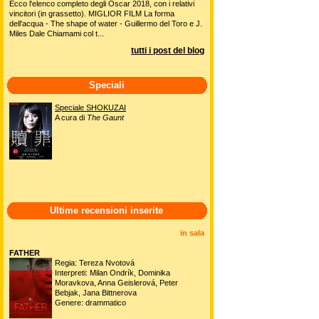
Ecco l'elenco completo degli Oscar 2018, con i relativi
vincitori (in grassetto). MIGLIOR FILM La forma
dell'acqua - The shape of water - Guillermo del Toro e J.
Miles Dale Chiamami col t...
tutti i post del blog
Speciali
Speciale SHOKUZAI
A cura di
The Gaunt
Ultime recensioni inserite
in sala
FATHER
Regia: Tereza Nvotová
Interpreti: Milan Ondrík, Dominika
Moravkova, Anna Geislerová, Peter
Bebjak, Jana Bittnerova
Genere: drammatico