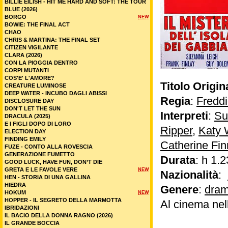
BILLIE EILISH - HIT ME HARD AND SOFT: THE TOUR
BLUE (2026)
BORGO
NEW
BOWIE: THE FINAL ACT
CHAO
CHRIS & MARTINA: THE FINAL SET
CITIZEN VIGILANTE
CLARA (2026)
CON LA PIOGGIA DENTRO
CORPI MUTANTI
COS'E' L'AMORE?
Titolo Origin
CREATURE LUMINOSE
DEEP WATER - INCUBO DAGLI ABISSI
Regia
:
Freddi
DISCLOSURE DAY
DON'T LET THE SUN
Interpreti
:
Su
DRACULA (2025)
E I FIGLI DOPO DI LORO
Ripper
,
Katy 
ELECTION DAY
FINDING EMILY
Catherine Fin
FUZE - CONTO ALLA ROVESCIA
GENERAZIONE FUMETTO
Durata
: h 1.2
GOOD LUCK, HAVE FUN, DON’T DIE
GRETA E LE FAVOLE VERE
NEW
Nazionalità
:
HEN - STORIA DI UNA GALLINA
HIEDRA
Genere
:
dram
HOKUM
NEW
HOPPER - IL SEGRETO DELLA MARMOTTA
Al cinema nel
IBRIDAZIONI
IL BACIO DELLA DONNA RAGNO (2026)
IL GRANDE BOCCIA