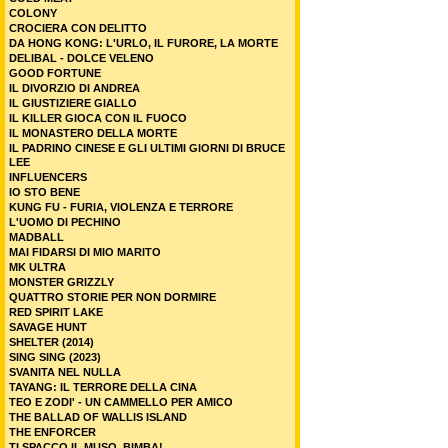
COLONY
CROCIERA CON DELITTO
DA HONG KONG: L'URLO, IL FURORE, LA MORTE
DELIBAL - DOLCE VELENO
GOOD FORTUNE
IL DIVORZIO DI ANDREA
IL GIUSTIZIERE GIALLO
IL KILLER GIOCA CON IL FUOCO
IL MONASTERO DELLA MORTE
IL PADRINO CINESE E GLI ULTIMI GIORNI DI BRUCE
LEE
INFLUENCERS
IO STO BENE
KUNG FU - FURIA, VIOLENZA E TERRORE
L'UOMO DI PECHINO
MADBALL
MAI FIDARSI DI MIO MARITO
MK ULTRA
MONSTER GRIZZLY
QUATTRO STORIE PER NON DORMIRE
RED SPIRIT LAKE
SAVAGE HUNT
SHELTER (2014)
SING SING (2023)
SVANITA NEL NULLA
TAYANG: IL TERRORE DELLA CINA
TEO E ZODI' - UN CAMMELLO PER AMICO
THE BALLAD OF WALLIS ISLAND
THE ENFORCER
TI SPACCO IL MUSO, BIMBA!