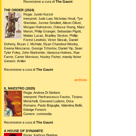
Recensione a cura di
The Gaunt
THE ORDER (2024)
Regia: Justin Kurzel
Interpreti: Jude Law, Nicholas Hoult, Tye
Sheridan, Jurnee Smollett, Alison Oliver,
Morgan Holmstrom, Odessa Young, Marc
Maron, Philip Granger, Sebastian Pigott,
Matias Lucas, Bradley Stryker, Phillip
Forest Lewitski, Victor Slezak, Daniel
Doheny, Bryan J. McHale, Ryan Chandoul Wesley,
Geena Meszaros, George Tchortov, Daniel Yip, Sean
Tyler Foley, John Warkentin, Vanessa Holmes, Rae
Farrer, Carter Morrison, Huxley Fisher, mandy fisher
Genere: thriller
Recensione a cura di
The Gaunt
archivio
IL MAESTRO (2025)
Regia: Andrea Di Stefano
Interpreti: Pierfrancesco Favino, Tiziano
Menichelli, Giovanni Ludeno, Dora
Romano, Paolo Briguglia, Valentina Bellè,
Edwige Fenech
Genere: commedia
Recensione a cura di
The Gaunt
A HOUSE OF DYNAMITE
Regia: Kathryn Bigelow