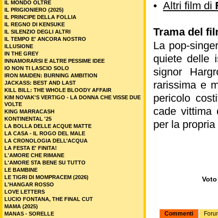
IL MONDO OLTRE
•
Altri film di
IL PRIGIONIERO (2025)
IL PRINCIPE DELLA FOLLIA
IL REGNO DI KENSUKE
Trama del fil
IL SILENZIO DEGLI ALTRI
IL TEMPO E' ANCORA NOSTRO
La pop-singer
ILLUSIONE
IN THE GREY
quiete delle 
INNAMORARSI E ALTRE PESSIME IDEE
IO NON TI LASCIO SOLO
signor Harg
IRON MAIDEN: BURNING AMBITION
rarissima e m
JACKASS: BEST AND LAST
KILL BILL: THE WHOLE BLOODY AFFAIR
pericolo cost
KIM NOVAK'S VERTIGO - LA DONNA CHE VISSE DUE
VOLTE
cade vittima
KING MARRACASH
KONTINENTAL '25
per la propria
LA BOLLA DELLE ACQUE MATTE
LA CASA - IL ROGO DEL MALE
LA CRONOLOGIA DELL’ACQUA
LA FESTA E' FINITA!
L'AMORE CHE RIMANE
L'AMORE STA BENE SU TUTTO
LE BAMBINE
LE TIGRI DI MOMPRACEM (2026)
Voto 
L'HANGAR ROSSO
LOVE LETTERS
LUCIO FONTANA, THE FINAL CUT
MAMA (2025)
Commenti
Foru
MANAS - SORELLE