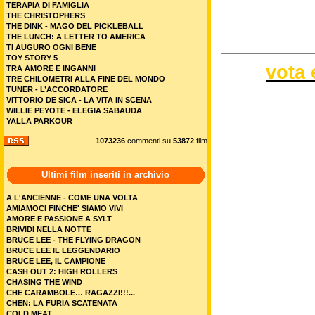
TERAPIA DI FAMIGLIA
THE CHRISTOPHERS
THE DINK - MAGO DEL PICKLEBALL
THE LUNCH: A LETTER TO AMERICA
TI AUGURO OGNI BENE
TOY STORY 5
vota 
TRA AMORE E INGANNI
TRE CHILOMETRI ALLA FINE DEL MONDO
TUNER - L’ACCORDATORE
VITTORIO DE SICA - LA VITA IN SCENA
WILLIE PEYOTE - ELEGIA SABAUDA
YALLA PARKOUR
1073236
commenti su
53872
film
Ultimi film inseriti in archivio
A L'ANCIENNE - COME UNA VOLTA
AMIAMOCI FINCHE' SIAMO VIVI
AMORE E PASSIONE A SYLT
BRIVIDI NELLA NOTTE
BRUCE LEE - THE FLYING DRAGON
BRUCE LEE IL LEGGENDARIO
BRUCE LEE, IL CAMPIONE
CASH OUT 2: HIGH ROLLERS
CHASING THE WIND
CHE CARAMBOLE… RAGAZZI!!!...
CHEN: LA FURIA SCATENATA
COLD MEAT