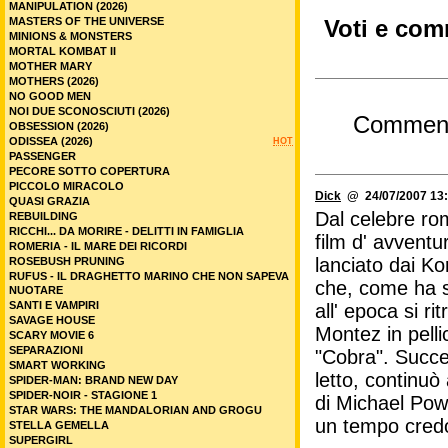
MANIPULATION (2026)
MASTERS OF THE UNIVERSE
Voti e comm
MINIONS & MONSTERS
MORTAL KOMBAT II
MOTHER MARY
MOTHERS (2026)
NO GOOD MEN
NOI DUE SCONOSCIUTI (2026)
Commen
OBSESSION (2026)
ODISSEA (2026)
HOT
PASSENGER
PECORE SOTTO COPERTURA
PICCOLO MIRACOLO
Dick
@ 24/07/2007 13:
QUASI GRAZIA
Dal celebre ro
REBUILDING
RICCHI... DA MORIRE - DELITTI IN FAMIGLIA
film d' avventu
ROMERIA - IL MARE DEI RICORDI
lanciato dai Ko
ROSEBUSH PRUNING
RUFUS - IL DRAGHETTO MARINO CHE NON SAPEVA
che, come ha s
NUOTARE
SANTI E VAMPIRI
all' epoca si r
SAVAGE HOUSE
Montez in pell
SCARY MOVIE 6
SEPARAZIONI
"Cobra". Succe
SMART WORKING
letto, continuò 
SPIDER-MAN: BRAND NEW DAY
SPIDER-NOIR - STAGIONE 1
di Michael Powe
STAR WARS: THE MANDALORIAN AND GROGU
un tempo credo.
STELLA GEMELLA
SUPERGIRL