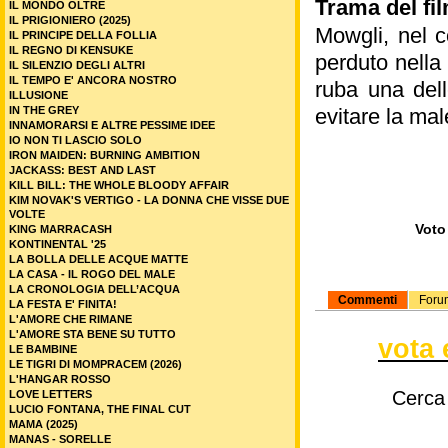
Trama del fil
IL MONDO OLTRE
IL PRIGIONIERO (2025)
Mowgli, nel c
IL PRINCIPE DELLA FOLLIA
IL REGNO DI KENSUKE
perduto nella
IL SILENZIO DEGLI ALTRI
IL TEMPO E' ANCORA NOSTRO
ruba una dell
ILLUSIONE
IN THE GREY
evitare la mal
INNAMORARSI E ALTRE PESSIME IDEE
IO NON TI LASCIO SOLO
IRON MAIDEN: BURNING AMBITION
JACKASS: BEST AND LAST
KILL BILL: THE WHOLE BLOODY AFFAIR
KIM NOVAK'S VERTIGO - LA DONNA CHE VISSE DUE
VOLTE
Voto 
KING MARRACASH
KONTINENTAL '25
LA BOLLA DELLE ACQUE MATTE
LA CASA - IL ROGO DEL MALE
LA CRONOLOGIA DELL’ACQUA
Commenti
Foru
LA FESTA E' FINITA!
L'AMORE CHE RIMANE
L'AMORE STA BENE SU TUTTO
vota 
LE BAMBINE
LE TIGRI DI MOMPRACEM (2026)
L'HANGAR ROSSO
Cerca
LOVE LETTERS
LUCIO FONTANA, THE FINAL CUT
MAMA (2025)
MANAS - SORELLE