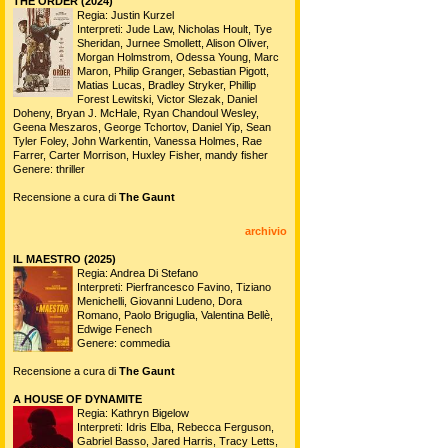
THE ORDER (2024)
Regia: Justin Kurzel
Interpreti: Jude Law, Nicholas Hoult, Tye
Sheridan, Jurnee Smollett, Alison Oliver,
Morgan Holmstrom, Odessa Young, Marc
Maron, Philip Granger, Sebastian Pigott,
Matias Lucas, Bradley Stryker, Phillip
Forest Lewitski, Victor Slezak, Daniel
Doheny, Bryan J. McHale, Ryan Chandoul Wesley,
Geena Meszaros, George Tchortov, Daniel Yip, Sean
Tyler Foley, John Warkentin, Vanessa Holmes, Rae
Farrer, Carter Morrison, Huxley Fisher, mandy fisher
Genere: thriller
Recensione a cura di
The Gaunt
archivio
IL MAESTRO (2025)
Regia: Andrea Di Stefano
Interpreti: Pierfrancesco Favino, Tiziano
Menichelli, Giovanni Ludeno, Dora
Romano, Paolo Briguglia, Valentina Bellè,
Edwige Fenech
Genere: commedia
Recensione a cura di
The Gaunt
A HOUSE OF DYNAMITE
Regia: Kathryn Bigelow
Interpreti: Idris Elba, Rebecca Ferguson,
Gabriel Basso, Jared Harris, Tracy Letts,