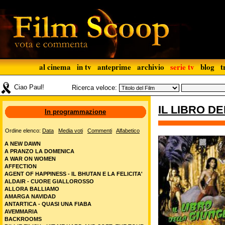
al cinema
in tv
anteprime
archivio
serie tv
blog
t
Ciao Paul!
Ricerca veloce:
IL LIBRO D
In programmazione
Ordine elenco:
Data
Media voti
Commenti
Alfabetico
A NEW DAWN
A PRANZO LA DOMENICA
A WAR ON WOMEN
AFFECTION
AGENT OF HAPPINESS - IL BHUTAN E LA FELICITA'
ALDAIR - CUORE GIALLOROSSO
ALLORA BALLIAMO
AMARGA NAVIDAD
ANTARTICA - QUASI UNA FIABA
AVEMMARIA
BACKROOMS