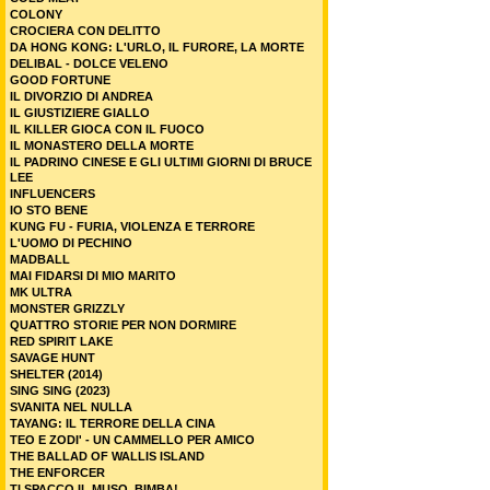
COLONY
CROCIERA CON DELITTO
DA HONG KONG: L'URLO, IL FURORE, LA MORTE
DELIBAL - DOLCE VELENO
GOOD FORTUNE
IL DIVORZIO DI ANDREA
IL GIUSTIZIERE GIALLO
IL KILLER GIOCA CON IL FUOCO
IL MONASTERO DELLA MORTE
IL PADRINO CINESE E GLI ULTIMI GIORNI DI BRUCE
LEE
INFLUENCERS
IO STO BENE
KUNG FU - FURIA, VIOLENZA E TERRORE
L'UOMO DI PECHINO
MADBALL
MAI FIDARSI DI MIO MARITO
MK ULTRA
MONSTER GRIZZLY
QUATTRO STORIE PER NON DORMIRE
RED SPIRIT LAKE
SAVAGE HUNT
SHELTER (2014)
SING SING (2023)
SVANITA NEL NULLA
TAYANG: IL TERRORE DELLA CINA
TEO E ZODI' - UN CAMMELLO PER AMICO
THE BALLAD OF WALLIS ISLAND
THE ENFORCER
TI SPACCO IL MUSO, BIMBA!