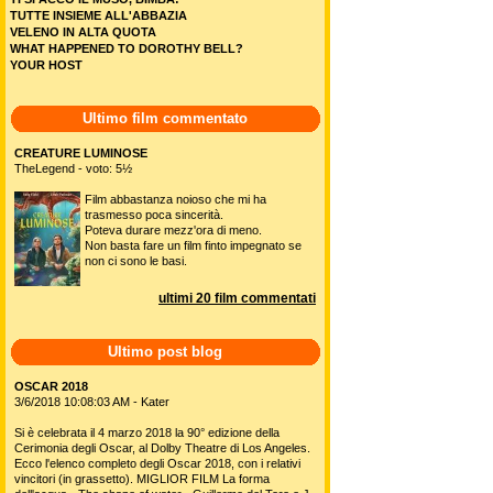
TUTTE INSIEME ALL'ABBAZIA
VELENO IN ALTA QUOTA
WHAT HAPPENED TO DOROTHY BELL?
YOUR HOST
Ultimo film commentato
CREATURE LUMINOSE
TheLegend - voto: 5½
Film abbastanza noioso che mi ha
trasmesso poca sincerità.
Poteva durare mezz'ora di meno.
Non basta fare un film finto impegnato se
non ci sono le basi.
ultimi 20 film commentati
Ultimo post blog
OSCAR 2018
3/6/2018 10:08:03 AM - Kater
Si è celebrata il 4 marzo 2018 la 90° edizione della
Cerimonia degli Oscar, al Dolby Theatre di Los Angeles.
Ecco l'elenco completo degli Oscar 2018, con i relativi
vincitori (in grassetto). MIGLIOR FILM La forma