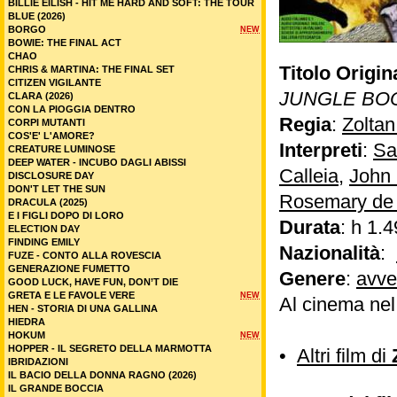
BILLIE EILISH - HIT ME HARD AND SOFT: THE TOUR
BLUE (2026)
BORGO
NEW
BOWIE: THE FINAL ACT
CHAO
Titolo Origin
CHRIS & MARTINA: THE FINAL SET
CITIZEN VIGILANTE
JUNGLE BO
CLARA (2026)
CON LA PIOGGIA DENTRO
Regia
:
Zoltan
CORPI MUTANTI
COS'E' L'AMORE?
Interpreti
:
Sa
CREATURE LUMINOSE
DEEP WATER - INCUBO DAGLI ABISSI
Calleia
,
John
DISCLOSURE DAY
DON'T LET THE SUN
Rosemary de
DRACULA (2025)
E I FIGLI DOPO DI LORO
Durata
: h 1.4
ELECTION DAY
FINDING EMILY
Nazionalità
:
FUZE - CONTO ALLA ROVESCIA
GENERAZIONE FUMETTO
Genere
:
avve
GOOD LUCK, HAVE FUN, DON’T DIE
GRETA E LE FAVOLE VERE
NEW
Al cinema nel
HEN - STORIA DI UNA GALLINA
HIEDRA
HOKUM
NEW
HOPPER - IL SEGRETO DELLA MARMOTTA
•
Altri film di
IBRIDAZIONI
IL BACIO DELLA DONNA RAGNO (2026)
IL GRANDE BOCCIA