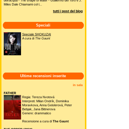
dell'acqua - The shape of water - Guillermo del Toro e J.
Miles Dale Chiamami col t...
tutti i post del blog
Speciali
Speciale SHOKUZAI
A cura di
The Gaunt
Ultime recensioni inserite
in sala
FATHER
Regia: Tereza Nvotová
Interpreti: Milan Ondrík, Dominika
Moravkova, Anna Geislerová, Peter
Bebjak, Jana Bittnerova
Genere: drammatico
Recensione a cura di
The Gaunt