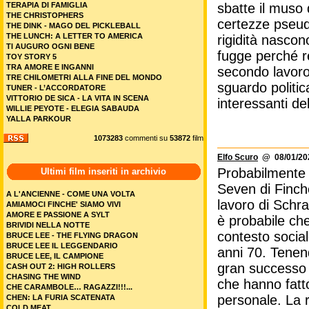
TERAPIA DI FAMIGLIA
sbatte il muso 
THE CHRISTOPHERS
certezze pseudo
THE DINK - MAGO DEL PICKLEBALL
THE LUNCH: A LETTER TO AMERICA
rigidità nascon
TI AUGURO OGNI BENE
fugge perché r
TOY STORY 5
TRA AMORE E INGANNI
secondo lavoro
TRE CHILOMETRI ALLA FINE DEL MONDO
sguardo politi
TUNER - L’ACCORDATORE
VITTORIO DE SICA - LA VITA IN SCENA
interessanti de
WILLIE PEYOTE - ELEGIA SABAUDA
YALLA PARKOUR
1073283
commenti su
53872
film
Elfo Scuro
@ 08/01/202
Probabilmente 
Ultimi film inseriti in archivio
Seven di Finch
A L'ANCIENNE - COME UNA VOLTA
lavoro di Schr
AMIAMOCI FINCHE' SIAMO VIVI
AMORE E PASSIONE A SYLT
è probabile ch
BRIVIDI NELLA NOTTE
contesto social
BRUCE LEE - THE FLYING DRAGON
BRUCE LEE IL LEGGENDARIO
anni 70. Tenend
BRUCE LEE, IL CAMPIONE
gran successo d
CASH OUT 2: HIGH ROLLERS
CHASING THE WIND
che hanno fatt
CHE CARAMBOLE… RAGAZZI!!!...
personale. La 
CHEN: LA FURIA SCATENATA
COLD MEAT