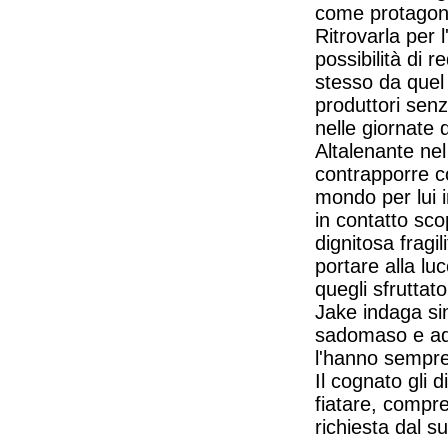
come protagoni
Ritrovarla per 
possibilità di r
stesso da quel
produttori senz
nelle giornate 
Altalenante ne
contrapporre co
mondo per lui i
in contatto scop
dignitosa fragi
portare alla luc
quegli sfruttat
Jake indaga si
sadomaso e addi
l'hanno sempre 
Il cognato gli 
fiatare, compre
richiesta dal s