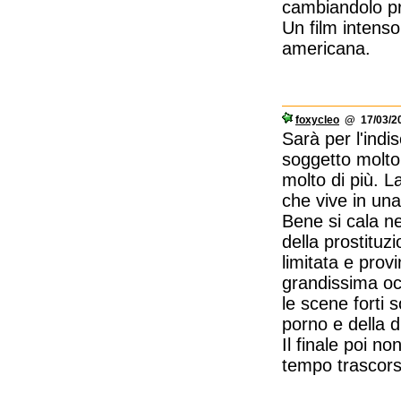
cambiandolo p
Un film intenso
americana.
foxycleo
@ 17/03/20
Sarà per l'ind
soggetto molto
molto di più. L
che vive in un
Bene si cala ne
della prostituz
limitata e prov
grandissima occ
le scene forti 
porno e della d
Il finale poi n
tempo trascor