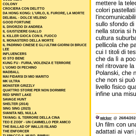
mettere la tele
COLONY
CROCIERA CON DELITTO
colori pastella
DA HONG KONG: L'URLO, IL FURORE, LA MORTE
l'incomunicabil
DELIBAL - DOLCE VELENO
GOOD FORTUNE
sullo sfondo di
IL DIVORZIO DI ANDREA
nella storia si 
IL GIUSTIZIERE GIALLO
IL KILLER GIOCA CON IL FUOCO
cultura suburba
IL MONASTERO DELLA MORTE
pellicola che pa
IL PADRINO CINESE E GLI ULTIMI GIORNI DI BRUCE
LEE
cui I titoli di 
INFLUENCERS
che da lì a poc
IO STO BENE
KUNG FU - FURIA, VIOLENZA E TERRORE
nel ritrovare la
L'UOMO DI PECHINO
Polanski, che n
MADBALL
MAI FIDARSI DI MIO MARITO
che non si può
MK ULTRA
livello fisico 
MONSTER GRIZZLY
QUATTRO STORIE PER NON DORMIRE
infine una mis
RED SPIRIT LAKE
SAVAGE HUNT
SHELTER (2014)
SING SING (2023)
SVANITA NEL NULLA
TAYANG: IL TERRORE DELLA CINA
wicker
@ 26/04/2024
TEO E ZODI' - UN CAMMELLO PER AMICO
Un film con un
THE BALLAD OF WALLIS ISLAND
adattati ai vari
THE ENFORCER
TI SPACCO IL MUSO, BIMBA!