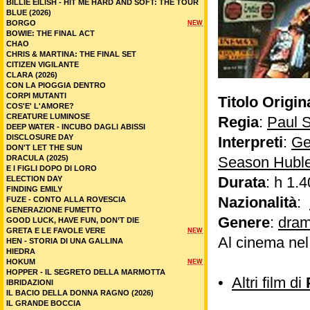
BILLIE EILISH - HIT ME HARD AND SOFT: THE TOUR
BLUE (2026)
BORGO
NEW
BOWIE: THE FINAL ACT
CHAO
CHRIS & MARTINA: THE FINAL SET
CITIZEN VIGILANTE
CLARA (2026)
CON LA PIOGGIA DENTRO
CORPI MUTANTI
Titolo Origin
COS'E' L'AMORE?
CREATURE LUMINOSE
Regia
:
Paul 
DEEP WATER - INCUBO DAGLI ABISSI
DISCLOSURE DAY
Interpreti
:
Ge
DON'T LET THE SUN
DRACULA (2025)
Season Hubl
E I FIGLI DOPO DI LORO
Durata
: h 1.4
ELECTION DAY
FINDING EMILY
Nazionalità
:
FUZE - CONTO ALLA ROVESCIA
GENERAZIONE FUMETTO
Genere
:
dram
GOOD LUCK, HAVE FUN, DON’T DIE
GRETA E LE FAVOLE VERE
NEW
Al cinema nel
HEN - STORIA DI UNA GALLINA
HIEDRA
HOKUM
NEW
HOPPER - IL SEGRETO DELLA MARMOTTA
•
Altri film di
IBRIDAZIONI
IL BACIO DELLA DONNA RAGNO (2026)
IL GRANDE BOCCIA