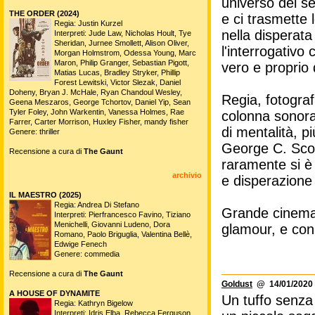
universo del s
THE ORDER (2024)
e ci trasmette 
Regia: Justin Kurzel
nella disperata 
Interpreti: Jude Law, Nicholas Hoult, Tye
Sheridan, Jurnee Smollett, Alison Oliver,
l'interrogativo
Morgan Holmstrom, Odessa Young, Marc
Maron, Philip Granger, Sebastian Pigott,
vero e proprio 
Matias Lucas, Bradley Stryker, Phillip
Forest Lewitski, Victor Slezak, Daniel
Doheny, Bryan J. McHale, Ryan Chandoul Wesley,
Regia, fotogra
Geena Meszaros, George Tchortov, Daniel Yip, Sean
Tyler Foley, John Warkentin, Vanessa Holmes, Rae
colonna sonora
Farrer, Carter Morrison, Huxley Fisher, mandy fisher
di mentalità, p
Genere: thriller
George C. Scot
Recensione a cura di
The Gaunt
raramente si è
archivio
e disperazione 
IL MAESTRO (2025)
Regia: Andrea Di Stefano
Grande cinema,
Interpreti: Pierfrancesco Favino, Tiziano
Menichelli, Giovanni Ludeno, Dora
glamour, e con 
Romano, Paolo Briguglia, Valentina Bellè,
Edwige Fenech
Genere: commedia
Recensione a cura di
The Gaunt
Goldust
@ 14/01/2020 
A HOUSE OF DYNAMITE
Un tuffo senza
Regia: Kathryn Bigelow
Interpreti: Idris Elba, Rebecca Ferguson,