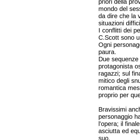
priori della pr
mondo del sess
da dire che la 
situazioni diffic
I conflitti dei
C.Scott sono u
Ogni personagg
paura.
Due sequenze in
protagonista os
ragazzi; sul fi
mitico degli sn
romantica mess
proprio per que
Bravissimi anc
personaggio ha
l'opera; il fin
asciutta ed equ
suo.