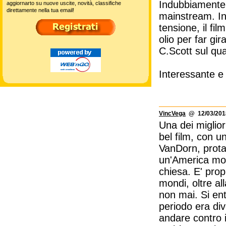
Indubbiamente u
aggiornarto su nuove uscite, novità, classifiche
direttamente nella tua email!
mainstream. In 
tensione, il fi
olio per far gi
C.Scott sul qua
Interessante e
VincVega
@ 12/03/2018
Una dei miglior
bel film, con u
VanDorn, protag
un'America molt
chiesa. E' prop
mondi, oltre a
non mai. Si en
periodo era di
andare contro i