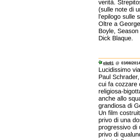
verità. Strepit
(sulle note di 
l'epilogo sulle
Oltre a George
Boyle, Season H
Dick Blaque.
elio91
@ 03/08/2014
Lucidissimo vi
Paul Schrader,
cui fa cozzare 
religiosa-bigot
anche allo squa
grandiosa di G
Un film costrui
privo di una d
progressivo di
privo di qualun