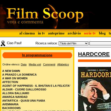
al cinema
in tv
anteprime
archivio
serie tv
blog
t
Ciao Paul!
Ricerca veloce:
HARDCORE
In programmazione
Ordine elenco:
Data
Media voti
Commenti
Alfabetico
A NEW DAWN
A PRANZO LA DOMENICA
A WAR ON WOMEN
AFFECTION
AGENT OF HAPPINESS - IL BHUTAN E LA FELICITA'
ALDAIR - CUORE GIALLOROSSO
ALLORA BALLIAMO
AMARGA NAVIDAD
ANTARTICA - QUASI UNA FIABA
AVEMMARIA
BACKROOMS