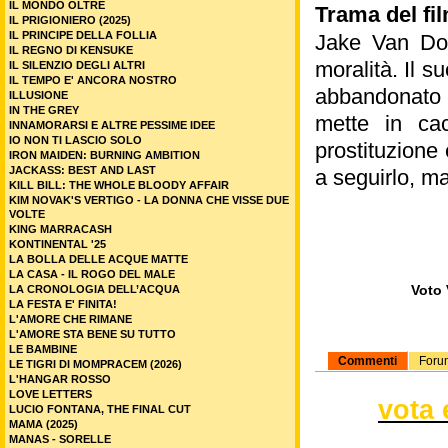
IL MONDO OLTRE
Trama del fi
IL PRIGIONIERO (2025)
IL PRINCIPE DELLA FOLLIA
Jake Van Dorn
IL REGNO DI KENSUKE
moralità. Il s
IL SILENZIO DEGLI ALTRI
IL TEMPO E' ANCORA NOSTRO
abbandonato 
ILLUSIONE
IN THE GREY
mette in cac
INNAMORARSI E ALTRE PESSIME IDEE
IO NON TI LASCIO SOLO
prostituzione
IRON MAIDEN: BURNING AMBITION
JACKASS: BEST AND LAST
a seguirlo, ma
KILL BILL: THE WHOLE BLOODY AFFAIR
KIM NOVAK'S VERTIGO - LA DONNA CHE VISSE DUE
VOLTE
KING MARRACASH
KONTINENTAL '25
LA BOLLA DELLE ACQUE MATTE
LA CASA - IL ROGO DEL MALE
Voto 
LA CRONOLOGIA DELL’ACQUA
LA FESTA E' FINITA!
L'AMORE CHE RIMANE
L'AMORE STA BENE SU TUTTO
LE BAMBINE
Commenti
Foru
LE TIGRI DI MOMPRACEM (2026)
L'HANGAR ROSSO
LOVE LETTERS
vota 
LUCIO FONTANA, THE FINAL CUT
MAMA (2025)
MANAS - SORELLE