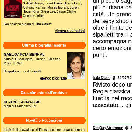
un piccolo sagg
Gabriel Basso, Jared Harris, Tracy Letts,
più puritana de
Anthony Ramos, Moses Ingram, Jonah
Hauer-King, Greta Lee, Jason Clarke
città. Un gran
Genere: thriller
dei sexy shop 
Recensione a cura di
The Gaunt
oltre il limite 
elenco recensioni
siparietti tra i
accompagna nel
Ultima biografia inserita
certo emozioni
punti.
GAEL GARCIA BERNAL
Nato a: Guadalajara - Jalisco - Messico
il: 30/11/1978
Biografia a cura di
luisa75
Italo Disco
@ 21/07/201
elenco biografie
Rivisto dopo un
Regia classica
Casualmente dall'archivio
fluidità nel ra
DENTRO CARAVAGGIO
assestato... gl
regia di Francesco Fei
Novità e Recensioni
DogDayAfternoon
@ 24
Iscriviti alla newsletter di Filmscoop.it per essere sempre