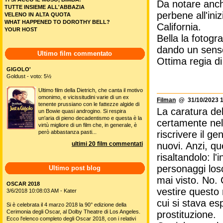
Da notare anch
TUTTE INSIEME ALL'ABBAZIA
perbene all'iniz
VELENO IN ALTA QUOTA
WHAT HAPPENED TO DOROTHY BELL?
California.
YOUR HOST
Bella la fotogr
dando un senso
Ultimo film commentato
Ottima regia di
GIGOLO'
Goldust - voto: 5½
Ultimo film della Dietrich, che canta il motivo
omonimo, e vicissitudini varie di un ex
Filman
@ 31/10/2023 1
tenente prussiano con le fattezze algide di
La caratura d
un Bowie quasi androgino. Si respira
un'aria di pieno decadentismo e questa è la
certamente nel
virtù migliore di un film che, in generale, è
però abbastanza pasti...
riscrivere il ge
ultimi 20 film commentati
nuovi. Anzi, qu
risaltandolo: l'
personaggi los
Ultimo post blog
mai visto. No. 
OSCAR 2018
vestire questo
3/6/2018 10:08:03 AM - Kater
cui si stava es
Si è celebrata il 4 marzo 2018 la 90° edizione della
Cerimonia degli Oscar, al Dolby Theatre di Los Angeles.
prostituzione.
Ecco l'elenco completo degli Oscar 2018, con i relativi