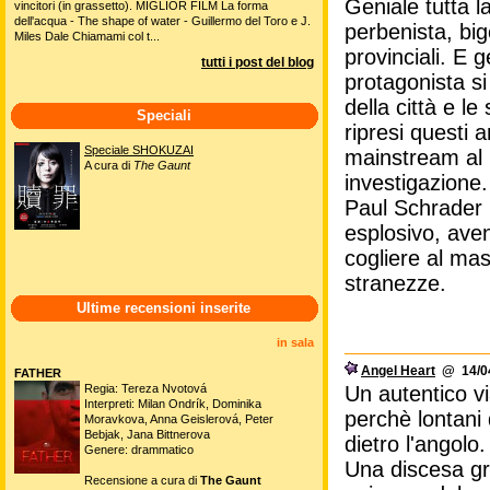
Geniale tutta l
vincitori (in grassetto). MIGLIOR FILM La forma
dell'acqua - The shape of water - Guillermo del Toro e J.
perbenista, big
Miles Dale Chiamami col t...
provinciali. E g
tutti i post del blog
protagonista s
della città e l
Speciali
ripresi questi a
Speciale SHOKUZAI
mainstream al p
A cura di
The Gaunt
investigazione.
Paul Schrader i
esplosivo, ave
cogliere al ma
stranezze.
Ultime recensioni inserite
in sala
Angel Heart
@ 14/04
FATHER
Regia: Tereza Nvotová
Un autentico vi
Interpreti: Milan Ondrík, Dominika
perchè lontani 
Moravkova, Anna Geislerová, Peter
Bebjak, Jana Bittnerova
dietro l'angolo.
Genere: drammatico
Una discesa gr
Recensione a cura di
The Gaunt