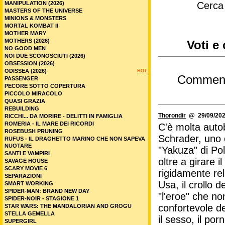
MANIPULATION (2026)
Cerca
MASTERS OF THE UNIVERSE
MINIONS & MONSTERS
MORTAL KOMBAT II
MOTHER MARY
MOTHERS (2026)
Voti e
NO GOOD MEN
NOI DUE SCONOSCIUTI (2026)
OBSESSION (2026)
ODISSEA (2026)
HOT
Commen
PASSENGER
PECORE SOTTO COPERTURA
PICCOLO MIRACOLO
QUASI GRAZIA
REBUILDING
Thorondir
@ 29/09/202
RICCHI... DA MORIRE - DELITTI IN FAMIGLIA
ROMERIA - IL MARE DEI RICORDI
C'è molta auto
ROSEBUSH PRUNING
Schrader, uno c
RUFUS - IL DRAGHETTO MARINO CHE NON SAPEVA
NUOTARE
"Yakuza" di Po
SANTI E VAMPIRI
oltre a girare i
SAVAGE HOUSE
SCARY MOVIE 6
rigidamente rel
SEPARAZIONI
Usa, il crollo d
SMART WORKING
SPIDER-MAN: BRAND NEW DAY
"l'eroe" che no
SPIDER-NOIR - STAGIONE 1
confortevole de
STAR WARS: THE MANDALORIAN AND GROGU
STELLA GEMELLA
il sesso, il por
SUPERGIRL