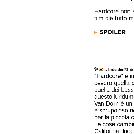
Hardcore non s
film dle tutto
SPOILER
tylerdurden73
@ 
"Hardcore" è i
ovvero quella 
quella dei bass
questo luridum
Van Dorn è un i
e scrupoloso ne
per la piccola 
Le cose cambia
California, luo