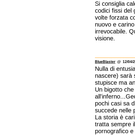
Si consiglia ca
codici fissi de
volte forzata c
nuovo e carino.
irrevocabile. 
visione.
BlueBlaster
@ 12/04/2
Nulla di entusi
nascere) sarà 
stupisce ma anz
Un bigotto che 
all'inferno...G
pochi casi sa 
succede nelle 
La storia è ca
tratta sempre 
pornografico e 