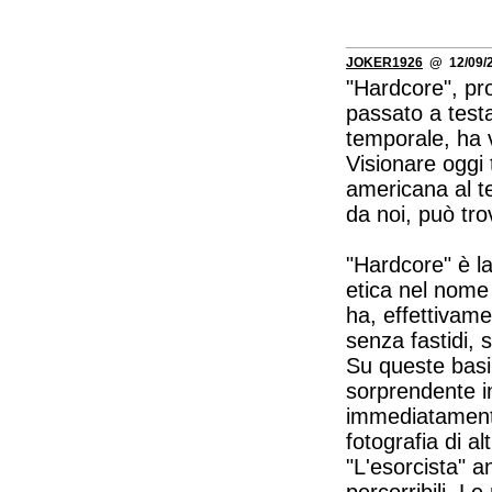
JOKER1926
@ 12/09/2
"Hardcore", pro
passato a testa
temporale, ha 
Visionare oggi 
americana al t
da noi, può tro
"Hardcore" è l
etica nel nome 
ha, effettivame
senza fastidi, 
Su queste basi
sorprendente in
immediatamente 
fotografia di al
"L'esorcista" a