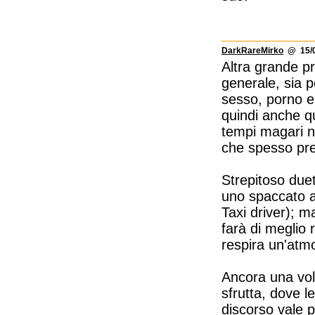
DarkRareMirko
@ 15/0
Altra grande pr
generale, sia pe
sesso, porno e s
quindi anche q
tempi magari n
che spesso pr
Strepitoso duett
uno spaccato am
Taxi driver); m
farà di meglio
respira un'atm
Ancora una volt
sfrutta, dove l
discorso vale p