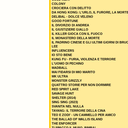
COLONY
CROCIERA CON DELITTO
DA HONG KONG: L'URLO, IL FURORE, LA MORT
DELIBAL - DOLCE VELENO
GOOD FORTUNE
IL DIVORZIO DI ANDREA
IL GIUSTIZIERE GIALLO
IL KILLER GIOCA CON IL FUOCO
IL MONASTERO DELLA MORTE
IL PADRINO CINESE E GLI ULTIMI GIORNI DI BRU
LEE
INFLUENCERS
IO STO BENE
KUNG FU - FURIA, VIOLENZA E TERRORE
L'UOMO DI PECHINO
MADBALL
MAI FIDARSI DI MIO MARITO
MK ULTRA
MONSTER GRIZZLY
QUATTRO STORIE PER NON DORMIRE
RED SPIRIT LAKE
SAVAGE HUNT
SHELTER (2014)
SING SING (2023)
SVANITA NEL NULLA
TAYANG: IL TERRORE DELLA CINA
TEO E ZODI' - UN CAMMELLO PER AMICO
THE BALLAD OF WALLIS ISLAND
THE ENFORCER
TI SPACCO IL MUSO, BIMBA!