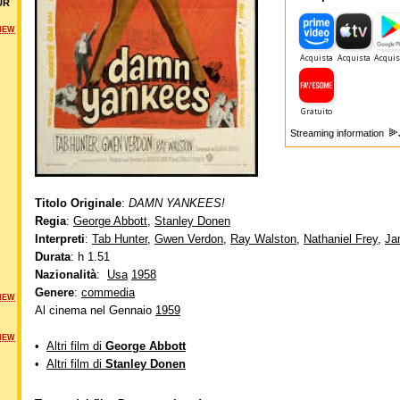
UR
NEW
Streaming information
Titolo Originale
:
DAMN YANKEES!
Regia
:
George Abbott
,
Stanley Donen
Interpreti
:
Tab Hunter
,
Gwen Verdon
,
Ray Walston
,
Nathaniel Frey
,
Ja
Durata
: h 1.51
Nazionalità
:
Usa
1958
Genere
:
commedia
NEW
Al cinema nel Gennaio
1959
NEW
•
Altri film di
George Abbott
•
Altri film di
Stanley Donen