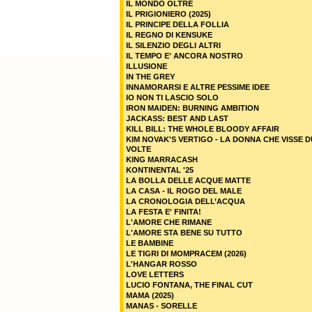
IL MONDO OLTRE
IL PRIGIONIERO (2025)
IL PRINCIPE DELLA FOLLIA
IL REGNO DI KENSUKE
IL SILENZIO DEGLI ALTRI
IL TEMPO E' ANCORA NOSTRO
ILLUSIONE
IN THE GREY
INNAMORARSI E ALTRE PESSIME IDEE
IO NON TI LASCIO SOLO
IRON MAIDEN: BURNING AMBITION
JACKASS: BEST AND LAST
KILL BILL: THE WHOLE BLOODY AFFAIR
KIM NOVAK'S VERTIGO - LA DONNA CHE VISSE 
VOLTE
KING MARRACASH
KONTINENTAL '25
LA BOLLA DELLE ACQUE MATTE
LA CASA - IL ROGO DEL MALE
LA CRONOLOGIA DELL’ACQUA
LA FESTA E' FINITA!
L'AMORE CHE RIMANE
L'AMORE STA BENE SU TUTTO
LE BAMBINE
LE TIGRI DI MOMPRACEM (2026)
L'HANGAR ROSSO
LOVE LETTERS
LUCIO FONTANA, THE FINAL CUT
MAMA (2025)
MANAS - SORELLE