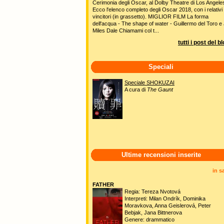
Cerimonia degli Oscar, al Dolby Theatre di Los Angele
Ecco l'elenco completo degli Oscar 2018, con i relativi
vincitori (in grassetto). MIGLIOR FILM La forma
dell'acqua - The shape of water - Guillermo del Toro e 
Miles Dale Chiamami col t...
tutti i post del b
Speciali
Speciale SHOKUZAI
A cura di
The Gaunt
Ultime recensioni inserite
in s
FATHER
Regia: Tereza Nvotová
Interpreti: Milan Ondrík, Dominika
Moravkova, Anna Geislerová, Peter
Bebjak, Jana Bittnerova
Genere: drammatico