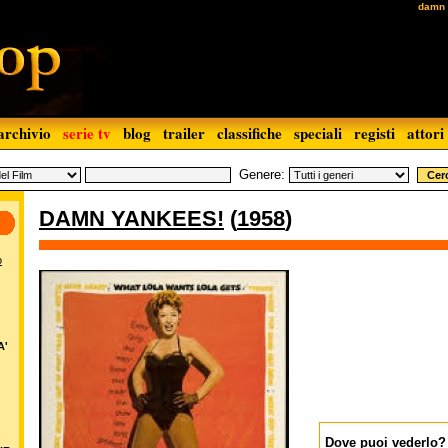
damn 
archivio
serie tv
blog
trailer
classifiche
speciali
registi
attori
Genere:
DAMN YANKEES!
(
1958
)
o
A'
Dove puoi vederlo?