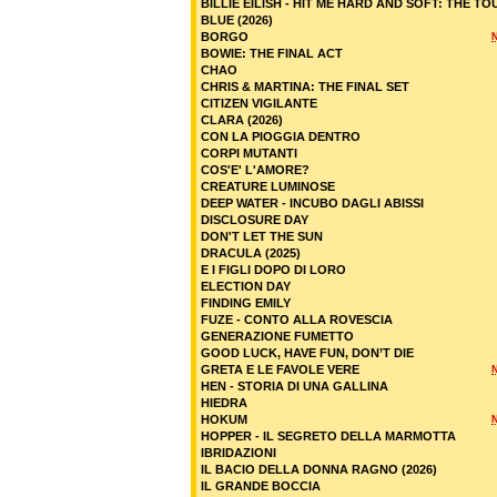
BILLIE EILISH - HIT ME HARD AND SOFT: THE TO
BLUE (2026)
BORGO
BOWIE: THE FINAL ACT
CHAO
CHRIS & MARTINA: THE FINAL SET
CITIZEN VIGILANTE
CLARA (2026)
CON LA PIOGGIA DENTRO
CORPI MUTANTI
COS'E' L'AMORE?
CREATURE LUMINOSE
DEEP WATER - INCUBO DAGLI ABISSI
DISCLOSURE DAY
DON'T LET THE SUN
DRACULA (2025)
E I FIGLI DOPO DI LORO
ELECTION DAY
FINDING EMILY
FUZE - CONTO ALLA ROVESCIA
GENERAZIONE FUMETTO
GOOD LUCK, HAVE FUN, DON’T DIE
GRETA E LE FAVOLE VERE
HEN - STORIA DI UNA GALLINA
HIEDRA
HOKUM
HOPPER - IL SEGRETO DELLA MARMOTTA
IBRIDAZIONI
IL BACIO DELLA DONNA RAGNO (2026)
IL GRANDE BOCCIA