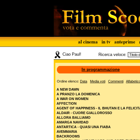
al cinema
in tv
anteprime
Ciao Paul!
Ricerca veloce:
In programmazione
Ordine elenco:
Data
Media voti
Commenti
Alfabetic
A NEW DAWN
A PRANZO LA DOMENICA
A WAR ON WOMEN
AFFECTION
AGENT OF HAPPINESS - IL BHUTAN E LA FELICIT
ALDAIR - CUORE GIALLOROSSO
ALLORA BALLIAMO
AMARGA NAVIDAD
ANTARTICA - QUASI UNA FIABA
AVEMMARIA
BACKROOMS