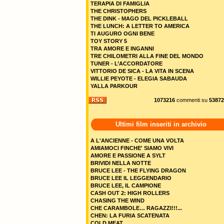
TERAPIA DI FAMIGLIA
THE CHRISTOPHERS
THE DINK - MAGO DEL PICKLEBALL
THE LUNCH: A LETTER TO AMERICA
TI AUGURO OGNI BENE
TOY STORY 5
TRA AMORE E INGANNI
TRE CHILOMETRI ALLA FINE DEL MONDO
TUNER - L’ACCORDATORE
VITTORIO DE SICA - LA VITA IN SCENA
WILLIE PEYOTE - ELEGIA SABAUDA
YALLA PARKOUR
1073216
commenti su
53872
Ultimi film inseriti in archivio
A L'ANCIENNE - COME UNA VOLTA
AMIAMOCI FINCHE' SIAMO VIVI
AMORE E PASSIONE A SYLT
BRIVIDI NELLA NOTTE
BRUCE LEE - THE FLYING DRAGON
BRUCE LEE IL LEGGENDARIO
BRUCE LEE, IL CAMPIONE
CASH OUT 2: HIGH ROLLERS
CHASING THE WIND
CHE CARAMBOLE… RAGAZZI!!!...
CHEN: LA FURIA SCATENATA
COLD MEAT