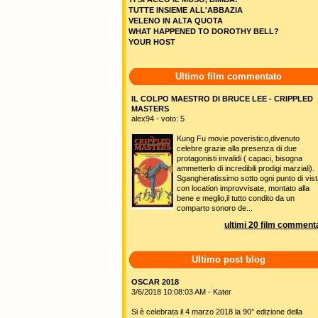
TUTTE INSIEME ALL'ABBAZIA
VELENO IN ALTA QUOTA
WHAT HAPPENED TO DOROTHY BELL?
YOUR HOST
Ultimo film commentato
IL COLPO MAESTRO DI BRUCE LEE - CRIPPLED
MASTERS
alex94 - voto: 5
Kung Fu movie poveristico,divenuto
celebre grazie alla presenza di due
protagonisti invalidi ( capaci, bisogna
ammetterlo di incredibili prodigi marziali).
Sgangheratissimo sotto ogni punto di vist
con location improvvisate, montato alla
bene e meglio,il tutto condito da un
comparto sonoro de...
ultimi 20 film commenta
Ultimo post blog
OSCAR 2018
3/6/2018 10:08:03 AM - Kater
Si è celebrata il 4 marzo 2018 la 90° edizione della