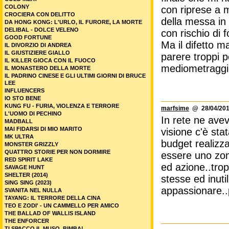
COLONY
con riprese a m
CROCIERA CON DELITTO
della messa in
DA HONG KONG: L'URLO, IL FURORE, LA MORTE
DELIBAL - DOLCE VELENO
con rischio di f
GOOD FORTUNE
Ma il difetto m
IL DIVORZIO DI ANDREA
IL GIUSTIZIERE GIALLO
parere troppi 
IL KILLER GIOCA CON IL FUOCO
mediometraggio
IL MONASTERO DELLA MORTE
IL PADRINO CINESE E GLI ULTIMI GIORNI DI BRUCE
LEE
INFLUENCERS
IO STO BENE
KUNG FU - FURIA, VIOLENZA E TERRORE
marfsime
@ 28/04/201
L'UOMO DI PECHINO
In rete ne ave
MADBALL
MAI FIDARSI DI MIO MARITO
visione c'è sta
MK ULTRA
budget realizz
MONSTER GRIZZLY
QUATTRO STORIE PER NON DORMIRE
essere uno zom
RED SPIRIT LAKE
ed azione..tro
SAVAGE HUNT
SHELTER (2014)
stesse ed inuti
SING SING (2023)
appassionare..
SVANITA NEL NULLA
TAYANG: IL TERRORE DELLA CINA
TEO E ZODI' - UN CAMMELLO PER AMICO
THE BALLAD OF WALLIS ISLAND
THE ENFORCER
TI SPACCO IL MUSO, BIMBA!