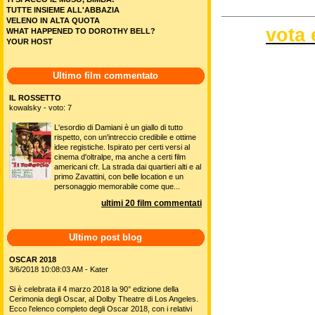
TUTTE INSIEME ALL'ABBAZIA
VELENO IN ALTA QUOTA
vota 
WHAT HAPPENED TO DOROTHY BELL?
YOUR HOST
Ultimo film commentato
IL ROSSETTO
kowalsky - voto: 7
L'esordio di Damiani è un giallo di tutto
rispetto, con un'intreccio credibile e ottime
idee registiche. Ispirato per certi versi al
cinema d'oltralpe, ma anche a certi film
americani cfr. La strada dai quartieri alti e al
primo Zavattini, con belle location e un
personaggio memorabile come que...
ultimi 20 film commentati
Ultimo post blog
OSCAR 2018
3/6/2018 10:08:03 AM - Kater
Si è celebrata il 4 marzo 2018 la 90° edizione della
Cerimonia degli Oscar, al Dolby Theatre di Los Angeles.
Ecco l'elenco completo degli Oscar 2018, con i relativi