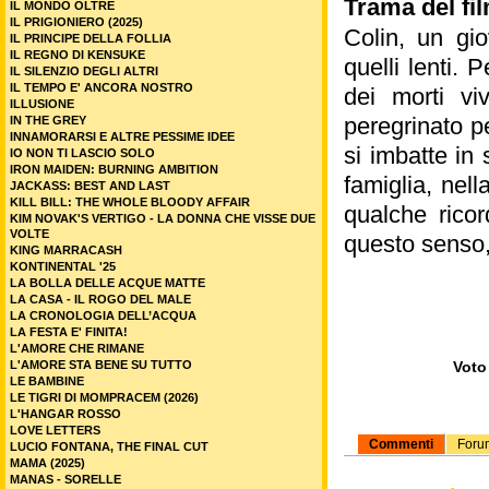
Trama del fi
IL MONDO OLTRE
IL PRIGIONIERO (2025)
Colin, un gi
IL PRINCIPE DELLA FOLLIA
IL REGNO DI KENSUKE
quelli lenti. 
IL SILENZIO DEGLI ALTRI
IL TEMPO E' ANCORA NOSTRO
dei morti vi
ILLUSIONE
peregrinato pe
IN THE GREY
INNAMORARSI E ALTRE PESSIME IDEE
si imbatte in
IO NON TI LASCIO SOLO
IRON MAIDEN: BURNING AMBITION
famiglia, nel
JACKASS: BEST AND LAST
KILL BILL: THE WHOLE BLOODY AFFAIR
qualche ricor
KIM NOVAK'S VERTIGO - LA DONNA CHE VISSE DUE
VOLTE
questo senso, 
KING MARRACASH
KONTINENTAL '25
LA BOLLA DELLE ACQUE MATTE
LA CASA - IL ROGO DEL MALE
LA CRONOLOGIA DELL’ACQUA
LA FESTA E' FINITA!
L'AMORE CHE RIMANE
L'AMORE STA BENE SU TUTTO
Voto 
LE BAMBINE
LE TIGRI DI MOMPRACEM (2026)
L'HANGAR ROSSO
LOVE LETTERS
Commenti
Foru
LUCIO FONTANA, THE FINAL CUT
MAMA (2025)
MANAS - SORELLE