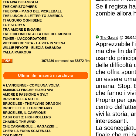
TERAPIA DI FAMIGLIA
Se il regista 
THE CHRISTOPHERS
THE DINK - MAGO DEL PICKLEBALL
zombie allora h
THE LUNCH: A LETTER TO AMERICA
TI AUGURO OGNI BENE
TOY STORY 5
TRA AMORE E INGANNI
TRE CHILOMETRI ALLA FINE DEL MONDO
The Gaunt
@ 30/04/2
TUNER - L’ACCORDATORE
Apprezzabile l'
VITTORIO DE SICA - LA VITA IN SCENA
WILLIE PEYOTE - ELEGIA SABAUDA
ma che fin dall'
YALLA PARKOUR
usando principa
1073236
commenti su
53872
film
delle difficolt
che offra spunt
Ultimi film inseriti in archivio
un essere uman
umana. Stop. E
A L'ANCIENNE - COME UNA VOLTA
AMIAMOCI FINCHE' SIAMO VIVI
che fanno i vivi
AMORE E PASSIONE A SYLT
Proprio per ques
BRIVIDI NELLA NOTTE
BRUCE LEE - THE FLYING DRAGON
centro dell'atte
BRUCE LEE IL LEGGENDARIO
vivi la storia,
BRUCE LEE, IL CAMPIONE
CASH OUT 2: HIGH ROLLERS
interessanti.
CHASING THE WIND
CHE CARAMBOLE… RAGAZZI!!!...
La sceneggiatu
CHEN: LA FURIA SCATENATA
finale che mi h
COLD MEAT