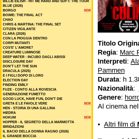
BILLIE EILISH - HIT ME HARD AND SOFT: THE TOUR
BLUE (2026)
BORGO
NEW
BOWIE: THE FINAL ACT
CHAO
CHRIS & MARTINA: THE FINAL SET
CITIZEN VIGILANTE
CLARA (2026)
CON LA PIOGGIA DENTRO
Titolo Origin
CORPI MUTANTI
COS'E' L'AMORE?
Regia
:
Marc 
CREATURE LUMINOSE
DEEP WATER - INCUBO DAGLI ABISSI
Interpreti
:
Al
DISCLOSURE DAY
DON'T LET THE SUN
Pammen
DRACULA (2025)
E I FIGLI DOPO DI LORO
Durata
: h 1.3
ELECTION DAY
FINDING EMILY
Nazionalità
:
FUZE - CONTO ALLA ROVESCIA
GENERAZIONE FUMETTO
Genere
:
horr
GOOD LUCK, HAVE FUN, DON’T DIE
GRETA E LE FAVOLE VERE
NEW
Al cinema nel
HEN - STORIA DI UNA GALLINA
HIEDRA
HOKUM
NEW
HOPPER - IL SEGRETO DELLA MARMOTTA
•
Altri film di
IBRIDAZIONI
IL BACIO DELLA DONNA RAGNO (2026)
IL GRANDE BOCCIA