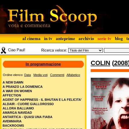
al cinema
in tv
anteprime
archivio
serie tv
blog
t
Ciao Paul!
Ricerca veloce:
COLIN
(
2008
In programmazione
Ordine elenco:
Data
Media voti
Commenti
Alfabetico
A NEW DAWN
A PRANZO LA DOMENICA
A WAR ON WOMEN
AFFECTION
AGENT OF HAPPINESS - IL BHUTAN E LA FELICITA'
ALDAIR - CUORE GIALLOROSSO
ALLORA BALLIAMO
AMARGA NAVIDAD
ANTARTICA - QUASI UNA FIABA
AVEMMARIA
BACKROOMS