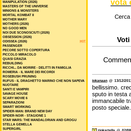
vota 
MANIPULATION (2026)
MASTERS OF THE UNIVERSE
MINIONS & MONSTERS
MORTAL KOMBAT II
Cerca
MOTHER MARY
MOTHERS (2026)
NO GOOD MEN
NOI DUE SCONOSCIUTI (2026)
OBSESSION (2026)
Voti
ODISSEA (2026)
HOT
PASSENGER
PECORE SOTTO COPERTURA
PICCOLO MIRACOLO
Commen
QUASI GRAZIA
REBUILDING
RICCHI... DA MORIRE - DELITTI IN FAMIGLIA
ROMERIA - IL MARE DEI RICORDI
ROSEBUSH PRUNING
iokanaan
@ 13/12/2011
RUFUS - IL DRAGHETTO MARINO CHE NON SAPEVA
NUOTARE
bellissimo. cr
SANTI E VAMPIRI
sputo in testa 
SAVAGE HOUSE
SCARY MOVIE 6
immancabile tra
SEPARAZIONI
posto speciale.
SMART WORKING
SPIDER-MAN: BRAND NEW DAY
SPIDER-NOIR - STAGIONE 1
STAR WARS: THE MANDALORIAN AND GROGU
STELLA GEMELLA
SUPERGIRL
ziokartella
@ 02/08/