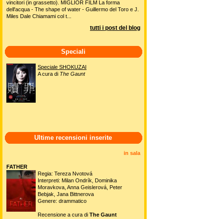
vincitori (in grassetto). MIGLIOR FILM La forma
dell'acqua - The shape of water - Guillermo del Toro e J.
Miles Dale Chiamami col t...
tutti i post del blog
Speciali
Speciale SHOKUZAI
A cura di
The Gaunt
Ultime recensioni inserite
in sala
FATHER
Regia: Tereza Nvotová
Interpreti: Milan Ondrík, Dominika
Moravkova, Anna Geislerová, Peter
Bebjak, Jana Bittnerova
Genere: drammatico
Recensione a cura di
The Gaunt