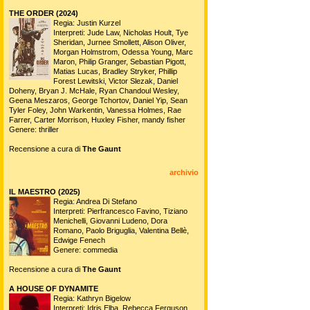
THE ORDER (2024)
Regia: Justin Kurzel
Interpreti: Jude Law, Nicholas Hoult, Tye
Sheridan, Jurnee Smollett, Alison Oliver,
Morgan Holmstrom, Odessa Young, Marc
Maron, Philip Granger, Sebastian Pigott,
Matias Lucas, Bradley Stryker, Phillip
Forest Lewitski, Victor Slezak, Daniel
Doheny, Bryan J. McHale, Ryan Chandoul Wesley,
Geena Meszaros, George Tchortov, Daniel Yip, Sean
Tyler Foley, John Warkentin, Vanessa Holmes, Rae
Farrer, Carter Morrison, Huxley Fisher, mandy fisher
Genere: thriller
Recensione a cura di
The Gaunt
archivio
IL MAESTRO (2025)
Regia: Andrea Di Stefano
Interpreti: Pierfrancesco Favino, Tiziano
Menichelli, Giovanni Ludeno, Dora
Romano, Paolo Briguglia, Valentina Bellè,
Edwige Fenech
Genere: commedia
Recensione a cura di
The Gaunt
A HOUSE OF DYNAMITE
Regia: Kathryn Bigelow
Interpreti: Idris Elba, Rebecca Ferguson,