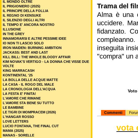
IL MONDO OLTRE
Trama del fi
IL PRIGIONIERO (2025)
IL PRINCIPE DELLA FOLLIA
Alma è una d
IL REGNO DI KENSUKE
IL SILENZIO DEGLI ALTRI
uccidere. Mar
IL TEMPO E' ANCORA NOSTRO
ILLUSIONE
fidanzato. C
IN THE GREY
compleanno.
INNAMORARSI E ALTRE PESSIME IDEE
IO NON TI LASCIO SOLO
inseguita ins
IRON MAIDEN: BURNING AMBITION
JACKASS: BEST AND LAST
"compra" un a
KILL BILL: THE WHOLE BLOODY AFFAIR
KIM NOVAK'S VERTIGO - LA DONNA CHE VISSE DUE
VOLTE
KING MARRACASH
KONTINENTAL '25
LA BOLLA DELLE ACQUE MATTE
LA CASA - IL ROGO DEL MALE
LA CRONOLOGIA DELL’ACQUA
Voto 
LA FESTA E' FINITA!
L'AMORE CHE RIMANE
L'AMORE STA BENE SU TUTTO
LE BAMBINE
LE TIGRI DI MOMPRACEM (2026)
Commenti
Foru
L'HANGAR ROSSO
LOVE LETTERS
vota 
LUCIO FONTANA, THE FINAL CUT
MAMA (2025)
MANAS - SORELLE