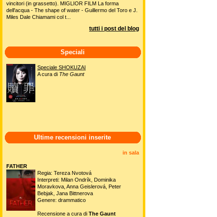
vincitori (in grassetto). MIGLIOR FILM La forma
dell'acqua - The shape of water - Guillermo del Toro e J.
Miles Dale Chiamami col t...
tutti i post del blog
Speciali
Speciale SHOKUZAI
A cura di
The Gaunt
Ultime recensioni inserite
in sala
FATHER
Regia: Tereza Nvotová
Interpreti: Milan Ondrík, Dominika
Moravkova, Anna Geislerová, Peter
Bebjak, Jana Bittnerova
Genere: drammatico
Recensione a cura di
The Gaunt