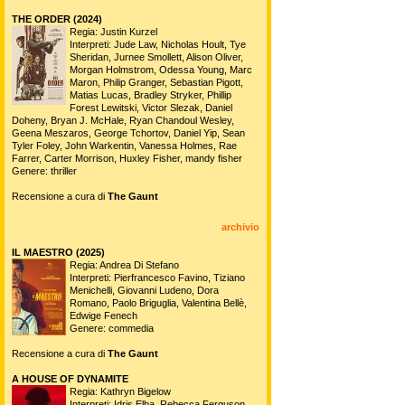
THE ORDER (2024)
Regia: Justin Kurzel
Interpreti: Jude Law, Nicholas Hoult, Tye
Sheridan, Jurnee Smollett, Alison Oliver,
Morgan Holmstrom, Odessa Young, Marc
Maron, Philip Granger, Sebastian Pigott,
Matias Lucas, Bradley Stryker, Phillip
Forest Lewitski, Victor Slezak, Daniel
Doheny, Bryan J. McHale, Ryan Chandoul Wesley,
Geena Meszaros, George Tchortov, Daniel Yip, Sean
Tyler Foley, John Warkentin, Vanessa Holmes, Rae
Farrer, Carter Morrison, Huxley Fisher, mandy fisher
Genere: thriller
Recensione a cura di
The Gaunt
archivio
IL MAESTRO (2025)
Regia: Andrea Di Stefano
Interpreti: Pierfrancesco Favino, Tiziano
Menichelli, Giovanni Ludeno, Dora
Romano, Paolo Briguglia, Valentina Bellè,
Edwige Fenech
Genere: commedia
Recensione a cura di
The Gaunt
A HOUSE OF DYNAMITE
Regia: Kathryn Bigelow
Interpreti: Idris Elba, Rebecca Ferguson,