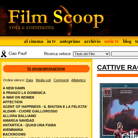
al cinema
in tv
anteprime
archivio
serie tv
blog
t
Ciao Paul!
Ricerca veloce:
CATTIVE R
In programmazione
Ordine elenco:
Data
Media voti
Commenti
Alfabetico
A NEW DAWN
A PRANZO LA DOMENICA
A WAR ON WOMEN
AFFECTION
AGENT OF HAPPINESS - IL BHUTAN E LA FELICITA'
ALDAIR - CUORE GIALLOROSSO
ALLORA BALLIAMO
AMARGA NAVIDAD
ANTARTICA - QUASI UNA FIABA
AVEMMARIA
BACKROOMS