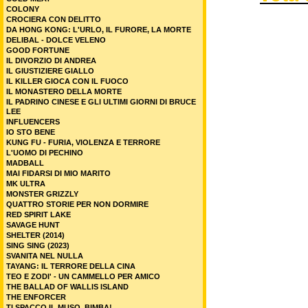
COLONY
CROCIERA CON DELITTO
DA HONG KONG: L'URLO, IL FURORE, LA MORTE
DELIBAL - DOLCE VELENO
GOOD FORTUNE
IL DIVORZIO DI ANDREA
IL GIUSTIZIERE GIALLO
IL KILLER GIOCA CON IL FUOCO
IL MONASTERO DELLA MORTE
IL PADRINO CINESE E GLI ULTIMI GIORNI DI BRUCE
LEE
INFLUENCERS
IO STO BENE
KUNG FU - FURIA, VIOLENZA E TERRORE
L'UOMO DI PECHINO
MADBALL
MAI FIDARSI DI MIO MARITO
MK ULTRA
MONSTER GRIZZLY
QUATTRO STORIE PER NON DORMIRE
RED SPIRIT LAKE
SAVAGE HUNT
SHELTER (2014)
SING SING (2023)
SVANITA NEL NULLA
TAYANG: IL TERRORE DELLA CINA
TEO E ZODI' - UN CAMMELLO PER AMICO
THE BALLAD OF WALLIS ISLAND
THE ENFORCER
TI SPACCO IL MUSO, BIMBA!