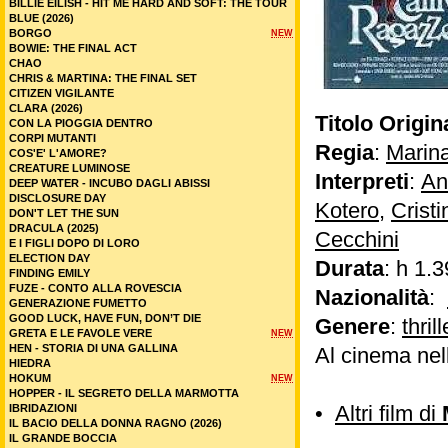
BILLIE EILISH - HIT ME HARD AND SOFT: THE TOUR
BLUE (2026)
BORGO
NEW
BOWIE: THE FINAL ACT
CHAO
CHRIS & MARTINA: THE FINAL SET
CITIZEN VIGILANTE
CLARA (2026)
Titolo Origin
CON LA PIOGGIA DENTRO
CORPI MUTANTI
Regia
:
Marin
COS'E' L'AMORE?
CREATURE LUMINOSE
Interpreti
:
An
DEEP WATER - INCUBO DAGLI ABISSI
DISCLOSURE DAY
Kotero
,
Crist
DON'T LET THE SUN
DRACULA (2025)
Cecchini
E I FIGLI DOPO DI LORO
ELECTION DAY
Durata
: h 1.3
FINDING EMILY
FUZE - CONTO ALLA ROVESCIA
Nazionalità
:
GENERAZIONE FUMETTO
GOOD LUCK, HAVE FUN, DON’T DIE
Genere
:
thrill
GRETA E LE FAVOLE VERE
NEW
HEN - STORIA DI UNA GALLINA
Al cinema nel
HIEDRA
HOKUM
NEW
HOPPER - IL SEGRETO DELLA MARMOTTA
•
Altri film di
IBRIDAZIONI
IL BACIO DELLA DONNA RAGNO (2026)
IL GRANDE BOCCIA