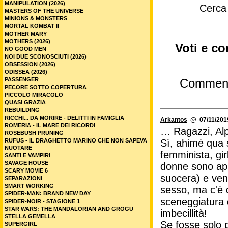
MANIPULATION (2026)
Cerca
MASTERS OF THE UNIVERSE
MINIONS & MONSTERS
MORTAL KOMBAT II
MOTHER MARY
MOTHERS (2026)
Voti e co
NO GOOD MEN
NOI DUE SCONOSCIUTI (2026)
OBSESSION (2026)
ODISSEA (2026)
PASSENGER
Commen
PECORE SOTTO COPERTURA
PICCOLO MIRACOLO
QUASI GRAZIA
REBUILDING
RICCHI... DA MORIRE - DELITTI IN FAMIGLIA
Arkantos
@ 07/11/2019
ROMERIA - IL MARE DEI RICORDI
… Ragazzi, A
ROSEBUSH PRUNING
RUFUS - IL DRAGHETTO MARINO CHE NON SAPEVA
Sì, ahimè qua
NUOTARE
femminista, gi
SANTI E VAMPIRI
SAVAGE HOUSE
donne sono appr
SCARY MOVIE 6
suocera) e vend
SEPARAZIONI
SMART WORKING
sesso, ma c'è q
SPIDER-MAN: BRAND NEW DAY
sceneggiatura 
SPIDER-NOIR - STAGIONE 1
STAR WARS: THE MANDALORIAN AND GROGU
imbecillità!
STELLA GEMELLA
Se fosse solo p
SUPERGIRL