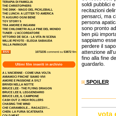
TERAPIA DI FAMIGLIA
soldi pubblici e
THE CHRISTOPHERS
recitazioni deli
THE DINK - MAGO DEL PICKLEBALL
THE LUNCH: A LETTER TO AMERICA
pensarci, ma ci
TI AUGURO OGNI BENE
persona apatica
TOY STORY 5
TRA AMORE E INGANNI
sono pronto ad 
TRE CHILOMETRI ALLA FINE DEL MONDO
TUNER - L’ACCORDATORE
ben più import
VITTORIO DE SICA - LA VITA IN SCENA
sappiamo essere
WILLIE PEYOTE - ELEGIA SABAUDA
YALLA PARKOUR
perdere il sapo
attenzione all'
1073235
commenti su
53872
film
fino alla fine de
guardarlo.
Ultimi film inseriti in archivio
A L'ANCIENNE - COME UNA VOLTA
AMIAMOCI FINCHE' SIAMO VIVI
AMORE E PASSIONE A SYLT
SPOILER
BRIVIDI NELLA NOTTE
BRUCE LEE - THE FLYING DRAGON
BRUCE LEE IL LEGGENDARIO
BRUCE LEE, IL CAMPIONE
CASH OUT 2: HIGH ROLLERS
CHASING THE WIND
CHE CARAMBOLE… RAGAZZI!!!...
CHEN: LA FURIA SCATENATA
vota 
COLD MEAT