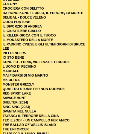
COLONY
CROCIERA CON DELITTO
DA HONG KONG: L'URLO, IL FURORE, LA MORTE
DELIBAL - DOLCE VELENO
GOOD FORTUNE
IL DIVORZIO DI ANDREA
IL GIUSTIZIERE GIALLO
IL KILLER GIOCA CON IL FUOCO
IL MONASTERO DELLA MORTE
IL PADRINO CINESE E GLI ULTIMI GIORNI DI BRUCE
LEE
INFLUENCERS
IO STO BENE
KUNG FU - FURIA, VIOLENZA E TERRORE
L'UOMO DI PECHINO
MADBALL
MAI FIDARSI DI MIO MARITO
MK ULTRA
MONSTER GRIZZLY
QUATTRO STORIE PER NON DORMIRE
RED SPIRIT LAKE
SAVAGE HUNT
SHELTER (2014)
SING SING (2023)
SVANITA NEL NULLA
TAYANG: IL TERRORE DELLA CINA
TEO E ZODI' - UN CAMMELLO PER AMICO
THE BALLAD OF WALLIS ISLAND
THE ENFORCER
TI SPACCO IL MUSO, BIMBA!