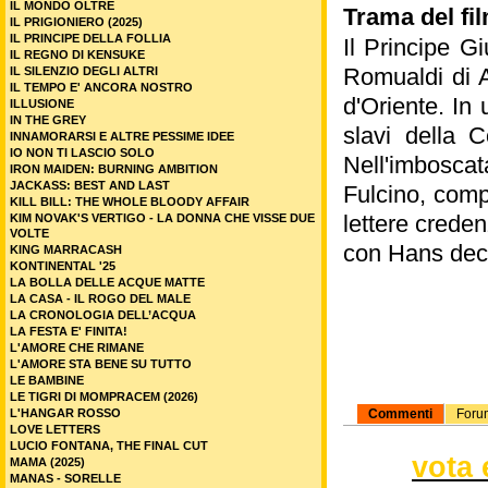
IL MONDO OLTRE
Trama del fil
IL PRIGIONIERO (2025)
IL PRINCIPE DELLA FOLLIA
Il Principe Gi
IL REGNO DI KENSUKE
Romualdi di A
IL SILENZIO DEGLI ALTRI
IL TEMPO E' ANCORA NOSTRO
d'Oriente. In
ILLUSIONE
IN THE GREY
slavi della 
INNAMORARSI E ALTRE PESSIME IDEE
IO NON TI LASCIO SOLO
Nell'imboscata
IRON MAIDEN: BURNING AMBITION
JACKASS: BEST AND LAST
Fulcino, comp
KILL BILL: THE WHOLE BLOODY AFFAIR
lettere creden
KIM NOVAK'S VERTIGO - LA DONNA CHE VISSE DUE
VOLTE
con Hans deci
KING MARRACASH
KONTINENTAL '25
LA BOLLA DELLE ACQUE MATTE
LA CASA - IL ROGO DEL MALE
LA CRONOLOGIA DELL’ACQUA
LA FESTA E' FINITA!
L'AMORE CHE RIMANE
L'AMORE STA BENE SU TUTTO
LE BAMBINE
LE TIGRI DI MOMPRACEM (2026)
L'HANGAR ROSSO
Commenti
Foru
LOVE LETTERS
LUCIO FONTANA, THE FINAL CUT
vota 
MAMA (2025)
MANAS - SORELLE