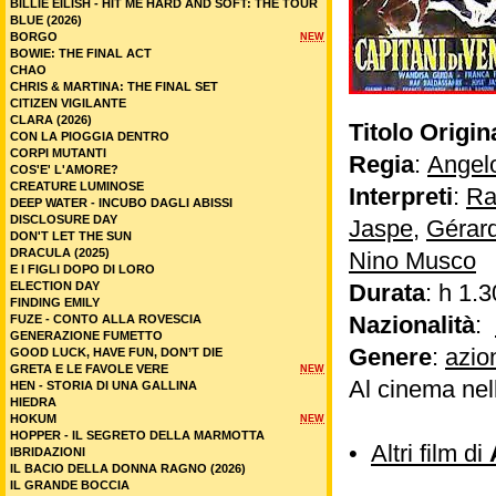
BILLIE EILISH - HIT ME HARD AND SOFT: THE TOUR
BLUE (2026)
BORGO
NEW
BOWIE: THE FINAL ACT
CHAO
CHRIS & MARTINA: THE FINAL SET
CITIZEN VIGILANTE
CLARA (2026)
Titolo Origin
CON LA PIOGGIA DENTRO
CORPI MUTANTI
Regia
:
Angel
COS'E' L'AMORE?
CREATURE LUMINOSE
Interpreti
:
Ra
DEEP WATER - INCUBO DAGLI ABISSI
DISCLOSURE DAY
Jaspe
,
Gérar
DON'T LET THE SUN
DRACULA (2025)
Nino Musco
E I FIGLI DOPO DI LORO
ELECTION DAY
Durata
: h 1.3
FINDING EMILY
Nazionalità
:
FUZE - CONTO ALLA ROVESCIA
GENERAZIONE FUMETTO
Genere
:
azio
GOOD LUCK, HAVE FUN, DON’T DIE
GRETA E LE FAVOLE VERE
NEW
Al cinema nel
HEN - STORIA DI UNA GALLINA
HIEDRA
HOKUM
NEW
HOPPER - IL SEGRETO DELLA MARMOTTA
•
Altri film di
IBRIDAZIONI
IL BACIO DELLA DONNA RAGNO (2026)
IL GRANDE BOCCIA