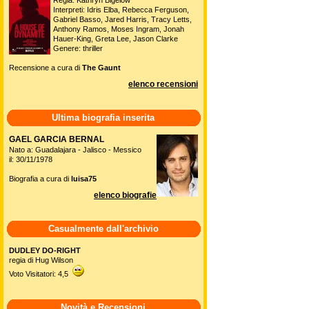
Regia: Kathryn Bigelow
Interpreti: Idris Elba, Rebecca Ferguson,
Gabriel Basso, Jared Harris, Tracy Letts,
Anthony Ramos, Moses Ingram, Jonah
Hauer-King, Greta Lee, Jason Clarke
Genere: thriller
Recensione a cura di
The Gaunt
elenco recensioni
Ultima biografia inserita
GAEL GARCIA BERNAL
Nato a: Guadalajara - Jalisco - Messico
il: 30/11/1978
Biografia a cura di
luisa75
elenco biografie
Casualmente dall'archivio
DUDLEY DO-RIGHT
regia di Hug Wilson
Voto Visitatori: 4,5
Novità e Recensioni