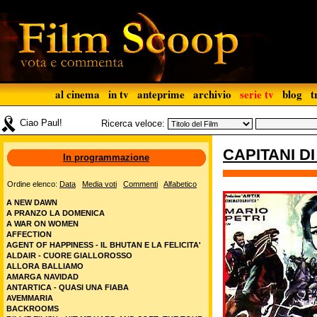
al cinema
in tv
anteprime
archivio
serie tv
blog
t
Ciao Paul!
Ricerca veloce:
CAPITANI D
In programmazione
Ordine elenco:
Data
Media voti
Commenti
Alfabetico
A NEW DAWN
A PRANZO LA DOMENICA
A WAR ON WOMEN
AFFECTION
AGENT OF HAPPINESS - IL BHUTAN E LA FELICITA'
ALDAIR - CUORE GIALLOROSSO
ALLORA BALLIAMO
AMARGA NAVIDAD
ANTARTICA - QUASI UNA FIABA
AVEMMARIA
BACKROOMS