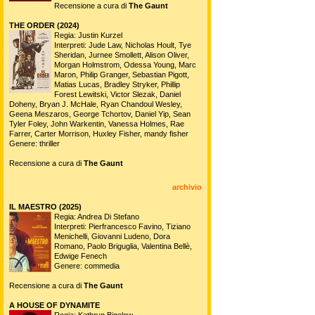
Recensione a cura di
The Gaunt
THE ORDER (2024)
Regia: Justin Kurzel
Interpreti: Jude Law, Nicholas Hoult, Tye
Sheridan, Jurnee Smollett, Alison Oliver,
Morgan Holmstrom, Odessa Young, Marc
Maron, Philip Granger, Sebastian Pigott,
Matias Lucas, Bradley Stryker, Phillip
Forest Lewitski, Victor Slezak, Daniel
Doheny, Bryan J. McHale, Ryan Chandoul Wesley,
Geena Meszaros, George Tchortov, Daniel Yip, Sean
Tyler Foley, John Warkentin, Vanessa Holmes, Rae
Farrer, Carter Morrison, Huxley Fisher, mandy fisher
Genere: thriller
Recensione a cura di
The Gaunt
archivio
IL MAESTRO (2025)
Regia: Andrea Di Stefano
Interpreti: Pierfrancesco Favino, Tiziano
Menichelli, Giovanni Ludeno, Dora
Romano, Paolo Briguglia, Valentina Bellè,
Edwige Fenech
Genere: commedia
Recensione a cura di
The Gaunt
A HOUSE OF DYNAMITE