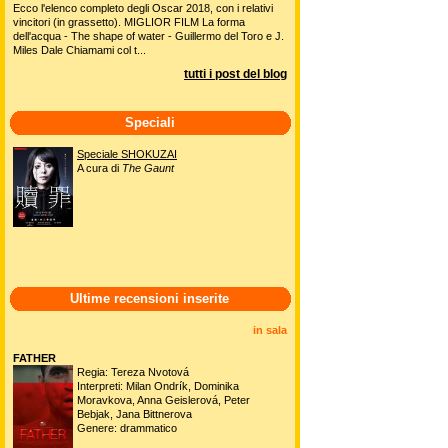
Ecco l'elenco completo degli Oscar 2018, con i relativi
vincitori (in grassetto). MIGLIOR FILM La forma
dell'acqua - The shape of water - Guillermo del Toro e J.
Miles Dale Chiamami col t...
tutti i post del blog
Speciali
Speciale SHOKUZAI
A cura di
The Gaunt
Ultime recensioni inserite
in sala
FATHER
Regia: Tereza Nvotová
Interpreti: Milan Ondrík, Dominika
Moravkova, Anna Geislerová, Peter
Bebjak, Jana Bittnerova
Genere: drammatico