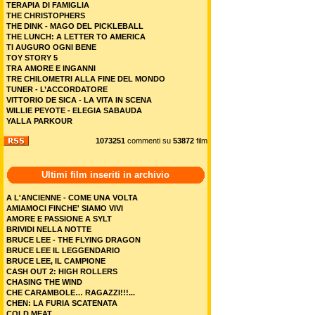
TERAPIA DI FAMIGLIA
THE CHRISTOPHERS
THE DINK - MAGO DEL PICKLEBALL
THE LUNCH: A LETTER TO AMERICA
TI AUGURO OGNI BENE
TOY STORY 5
TRA AMORE E INGANNI
TRE CHILOMETRI ALLA FINE DEL MONDO
TUNER - L’ACCORDATORE
VITTORIO DE SICA - LA VITA IN SCENA
WILLIE PEYOTE - ELEGIA SABAUDA
YALLA PARKOUR
1073251
commenti su
53872
film
Ultimi film inseriti in archivio
A L'ANCIENNE - COME UNA VOLTA
AMIAMOCI FINCHE' SIAMO VIVI
AMORE E PASSIONE A SYLT
BRIVIDI NELLA NOTTE
BRUCE LEE - THE FLYING DRAGON
BRUCE LEE IL LEGGENDARIO
BRUCE LEE, IL CAMPIONE
CASH OUT 2: HIGH ROLLERS
CHASING THE WIND
CHE CARAMBOLE… RAGAZZI!!!...
CHEN: LA FURIA SCATENATA
COLD MEAT