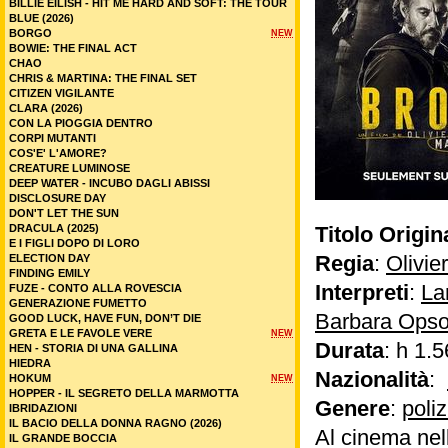
BILLIE EILISH - HIT ME HARD AND SOFT: THE TOUR
BLUE (2026)
BORGO
NEW
BOWIE: THE FINAL ACT
CHAO
CHRIS & MARTINA: THE FINAL SET
CITIZEN VIGILANTE
CLARA (2026)
CON LA PIOGGIA DENTRO
CORPI MUTANTI
COS'E' L'AMORE?
CREATURE LUMINOSE
DEEP WATER - INCUBO DAGLI ABISSI
DISCLOSURE DAY
DON'T LET THE SUN
DRACULA (2025)
Titolo Origin
E I FIGLI DOPO DI LORO
Regia
:
Olivie
ELECTION DAY
FINDING EMILY
Interpreti
:
La
FUZE - CONTO ALLA ROVESCIA
GENERAZIONE FUMETTO
Barbara Ops
GOOD LUCK, HAVE FUN, DON’T DIE
GRETA E LE FAVOLE VERE
NEW
Durata
: h 1.5
HEN - STORIA DI UNA GALLINA
HIEDRA
Nazionalità
:
HOKUM
NEW
HOPPER - IL SEGRETO DELLA MARMOTTA
Genere
:
poli
IBRIDAZIONI
IL BACIO DELLA DONNA RAGNO (2026)
Al cinema nel
IL GRANDE BOCCIA