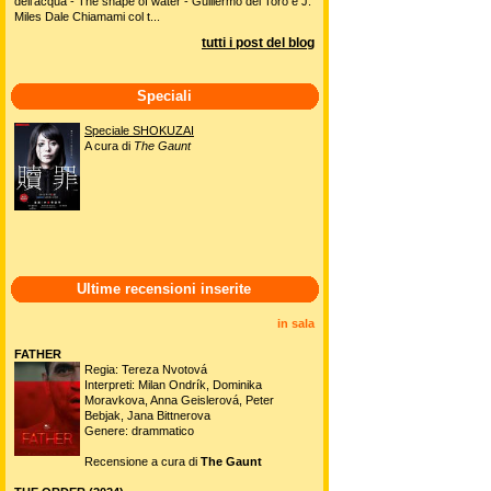
dell'acqua - The shape of water - Guillermo del Toro e J.
Miles Dale Chiamami col t...
tutti i post del blog
Speciali
Speciale SHOKUZAI
A cura di
The Gaunt
Ultime recensioni inserite
in sala
FATHER
Regia: Tereza Nvotová
Interpreti: Milan Ondrík, Dominika
Moravkova, Anna Geislerová, Peter
Bebjak, Jana Bittnerova
Genere: drammatico
Recensione a cura di
The Gaunt