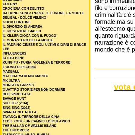
sono irrimediab
COLONY
filo e corruzion
CROCIERA CON DELITTO
DA HONG KONG: L'URLO, IL FURORE, LA MORTE
criminalità c'è 
DELIBAL - DOLCE VELENO
formale,ma su 
GOOD FORTUNE
IL DIVORZIO DI ANDREA
all'esteemo qu
IL GIUSTIZIERE GIALLO
quanto riguarda
IL KILLER GIOCA CON IL FUOCO
IL MONASTERO DELLA MORTE
narrazione è c
IL PADRINO CINESE E GLI ULTIMI GIORNI DI BRUCE
mondo che è pri
LEE
INFLUENCERS
IO STO BENE
KUNG FU - FURIA, VIOLENZA E TERRORE
L'UOMO DI PECHINO
MADBALL
MAI FIDARSI DI MIO MARITO
MK ULTRA
vota 
MONSTER GRIZZLY
QUATTRO STORIE PER NON DORMIRE
RED SPIRIT LAKE
SAVAGE HUNT
SHELTER (2014)
SING SING (2023)
SVANITA NEL NULLA
TAYANG: IL TERRORE DELLA CINA
TEO E ZODI' - UN CAMMELLO PER AMICO
THE BALLAD OF WALLIS ISLAND
THE ENFORCER
TI SPACCO IL MUSO, BIMBA!