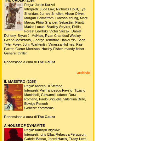
THE ORDER (2024)
Regia: Justin Kurzel
Interpreti: Jude Law, Nicholas Hoult, Tye
Sheridan, Jurnee Smollett, Alison Oliver,
Morgan Holmstrom, Odessa Young, Marc
Maron, Philip Granger, Sebastian Pigott,
Matias Lucas, Bradley Stryker, Phillip
Forest Lewitski, Victor Slezak, Daniel
Doheny, Bryan J. McHale, Ryan Chandoul Wesley,
Geena Meszaros, George Tchortov, Daniel Yip, Sean
Tyler Foley, John Warkentin, Vanessa Holmes, Rae
Farrer, Carter Morrison, Huxley Fisher, mandy fisher
Genere: thriller
Recensione a cura di
The Gaunt
archivio
IL MAESTRO (2025)
Regia: Andrea Di Stefano
Interpreti: Pierfrancesco Favino, Tiziano
Menichelli, Giovanni Ludeno, Dora
Romano, Paolo Briguglia, Valentina Bellè,
Edwige Fenech
Genere: commedia
Recensione a cura di
The Gaunt
A HOUSE OF DYNAMITE
Regia: Kathryn Bigelow
Interpreti: Idris Elba, Rebecca Ferguson,
Gabriel Basso, Jared Harris, Tracy Letts,