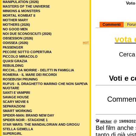
MANIPULATION (2026)
Voto 
MASTERS OF THE UNIVERSE
MINIONS & MONSTERS
MORTAL KOMBAT II
MOTHER MARY
Commenti
Foru
MOTHERS (2026)
NO GOOD MEN
NOI DUE SCONOSCIUTI (2026)
vota 
OBSESSION (2026)
ODISSEA (2026)
HOT
PASSENGER
PECORE SOTTO COPERTURA
Cerca
PICCOLO MIRACOLO
QUASI GRAZIA
REBUILDING
RICCHI... DA MORIRE - DELITTI IN FAMIGLIA
ROMERIA - IL MARE DEI RICORDI
Voti e 
ROSEBUSH PRUNING
RUFUS - IL DRAGHETTO MARINO CHE NON SAPEVA
NUOTARE
SANTI E VAMPIRI
SAVAGE HOUSE
Commen
SCARY MOVIE 6
SEPARAZIONI
SMART WORKING
SPIDER-MAN: BRAND NEW DAY
SPIDER-NOIR - STAGIONE 1
wicker
@ 19/09/2022
STAR WARS: THE MANDALORIAN AND GROGU
Bel film anche
STELLA GEMELLA
tanto di già vi
SUPERGIRL