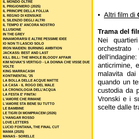
IL MONDO OLTRE
IL PRIGIONIERO (2025)
IL PRINCIPE DELLA FOLLIA
•
Altri film di
IL REGNO DI KENSUKE
IL SILENZIO DEGLI ALTRI
IL TEMPO E' ANCORA NOSTRO
ILLUSIONE
Trama del fi
IN THE GREY
Nei quartier
INNAMORARSI E ALTRE PESSIME IDEE
IO NON TI LASCIO SOLO
orchestrato
IRON MAIDEN: BURNING AMBITION
JACKASS: BEST AND LAST
dell'indagin
KILL BILL: THE WHOLE BLOODY AFFAIR
KIM NOVAK'S VERTIGO - LA DONNA CHE VISSE DUE
anticrimine, 
VOLTE
KING MARRACASH
malavita dai 
KONTINENTAL '25
quando un tes
LA BOLLA DELLE ACQUE MATTE
LA CASA - IL ROGO DEL MALE
custodia da p
LA CRONOLOGIA DELL’ACQUA
LA FESTA E' FINITA!
Vronski e i s
L'AMORE CHE RIMANE
L'AMORE STA BENE SU TUTTO
scelte dalle 
LE BAMBINE
LE TIGRI DI MOMPRACEM (2026)
L'HANGAR ROSSO
LOVE LETTERS
LUCIO FONTANA, THE FINAL CUT
MAMA (2025)
MANAS - SORELLE