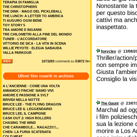
TERAPIA DI FAMIGLIA
Nonostante la t
THE CHRISTOPHERS
THE DINK - MAGO DEL PICKLEBALL
per questo biso
THE LUNCH: A LETTER TO AMERICA
cattivi ma anch
TI AUGURO OGNI BENE
TOY STORY 5
inaspettato.
TRA AMORE E INGANNI
TRE CHILOMETRI ALLA FINE DEL MONDO
TUNER - L’ACCORDATORE
VITTORIO DE SICA - LA VITA IN SCENA
WILLIE PEYOTE - ELEGIA SABAUDA
foxycleo
@ 13/08/20
YALLA PARKOUR
Thriller/action
1073283
commenti su
53872
film
non sempre im
Giusta l'ambien
Ultimi film inseriti in archivio
Consiglio la vis
A L'ANCIENNE - COME UNA VOLTA
AMIAMOCI FINCHE' SIAMO VIVI
AMORE E PASSIONE A SYLT
BRIVIDI NELLA NOTTE
The Gaunt
@ 23/07/2
BRUCE LEE - THE FLYING DRAGON
Marchal ad oggi
BRUCE LEE IL LEGGENDARIO
BRUCE LEE, IL CAMPIONE
i film polizies
CASH OUT 2: HIGH ROLLERS
sua la lezione 
CHASING THE WIND
CHE CARAMBOLE… RAGAZZI!!!...
morire a Los A
CHEN: LA FURIA SCATENATA
COLD MEAT