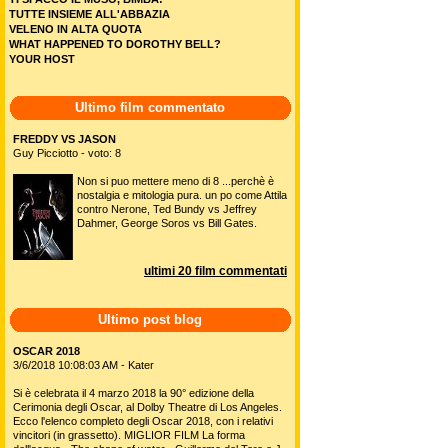
TUTTE INSIEME ALL'ABBAZIA
VELENO IN ALTA QUOTA
WHAT HAPPENED TO DOROTHY BELL?
YOUR HOST
Ultimo film commentato
FREDDY VS JASON
Guy Picciotto - voto: 8
Non si puo mettere meno di 8 ...perchè è
nostalgia e mitologia pura. un po come Attila
contro Nerone, Ted Bundy vs Jeffrey
Dahmer, George Soros vs Bill Gates.
ultimi 20 film commentati
Ultimo post blog
OSCAR 2018
3/6/2018 10:08:03 AM - Kater
Si è celebrata il 4 marzo 2018 la 90° edizione della
Cerimonia degli Oscar, al Dolby Theatre di Los Angeles.
Ecco l'elenco completo degli Oscar 2018, con i relativi
vincitori (in grassetto). MIGLIOR FILM La forma