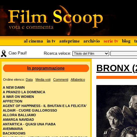
al cinema
in tv
anteprime
archivio
serie tv
blog
t
Ciao Paul!
Ricerca veloce:
BRONX
(
In programmazione
Ordine elenco:
Data
Media voti
Commenti
Alfabetico
A NEW DAWN
A PRANZO LA DOMENICA
A WAR ON WOMEN
AFFECTION
AGENT OF HAPPINESS - IL BHUTAN E LA FELICITA'
ALDAIR - CUORE GIALLOROSSO
ALLORA BALLIAMO
AMARGA NAVIDAD
ANTARTICA - QUASI UNA FIABA
AVEMMARIA
BACKROOMS