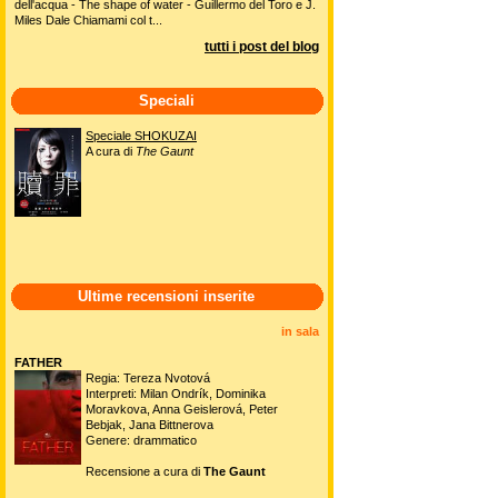
dell'acqua - The shape of water - Guillermo del Toro e J.
Miles Dale Chiamami col t...
tutti i post del blog
Speciali
Speciale SHOKUZAI
A cura di
The Gaunt
Ultime recensioni inserite
in sala
FATHER
Regia: Tereza Nvotová
Interpreti: Milan Ondrík, Dominika
Moravkova, Anna Geislerová, Peter
Bebjak, Jana Bittnerova
Genere: drammatico
Recensione a cura di
The Gaunt