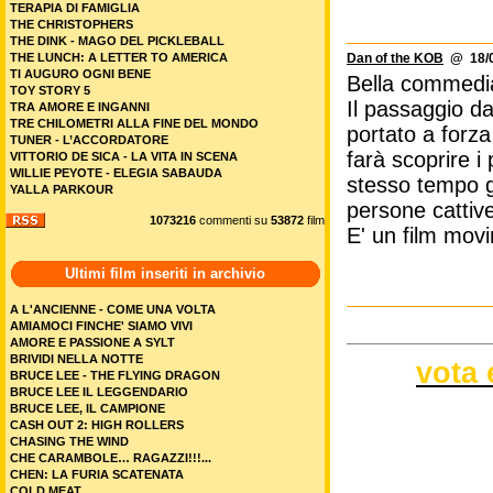
TERAPIA DI FAMIGLIA
THE CHRISTOPHERS
THE DINK - MAGO DEL PICKLEBALL
THE LUNCH: A LETTER TO AMERICA
Dan of the KOB
@ 18/0
TI AUGURO OGNI BENE
Bella commedia 
TOY STORY 5
Il passaggio da
TRA AMORE E INGANNI
TRE CHILOMETRI ALLA FINE DEL MONDO
portato a forza
TUNER - L’ACCORDATORE
farà scoprire i 
VITTORIO DE SICA - LA VITA IN SCENA
WILLIE PEYOTE - ELEGIA SABAUDA
stesso tempo gl
YALLA PARKOUR
persone cattiv
1073216
commenti su
53872
film
E' un film movi
Ultimi film inseriti in archivio
A L'ANCIENNE - COME UNA VOLTA
AMIAMOCI FINCHE' SIAMO VIVI
AMORE E PASSIONE A SYLT
BRIVIDI NELLA NOTTE
vota 
BRUCE LEE - THE FLYING DRAGON
BRUCE LEE IL LEGGENDARIO
BRUCE LEE, IL CAMPIONE
CASH OUT 2: HIGH ROLLERS
CHASING THE WIND
CHE CARAMBOLE… RAGAZZI!!!...
CHEN: LA FURIA SCATENATA
COLD MEAT