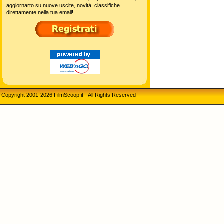
aggiornarto su nuove uscite, novità, classifiche
direttamente nella tua email!
Copyright 2001-2026 FilmScoop.it - All Rights Reserved