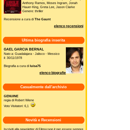
Anthony Ramos, Moses Ingram, Jonah
Hauer-King, Greta Lee, Jason Clarke
Genere: thriller
Recensione a cura di
The Gaunt
elenco recensioni
Ultima biografia inserita
GAEL GARCIA BERNAL
Nato a: Guadalajara - Jalisco - Messico
il: 30/11/1978
Biografia a cura di
luisa75
elenco biografie
Casualmente dall'archivio
GENUINE
regia di Robert Wiene
Voto Visitatori: 6,1
Novità e Recensioni
Iscriviti alla newsletter di Filmscoop.it per essere sempre