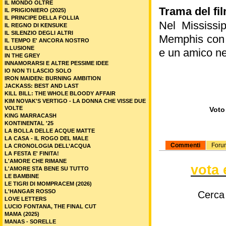
IL MONDO OLTRE
Trama del fi
IL PRIGIONIERO (2025)
IL PRINCIPE DELLA FOLLIA
Nel Mississi
IL REGNO DI KENSUKE
IL SILENZIO DEGLI ALTRI
Memphis con l
IL TEMPO E' ANCORA NOSTRO
ILLUSIONE
e un amico ne
IN THE GREY
INNAMORARSI E ALTRE PESSIME IDEE
IO NON TI LASCIO SOLO
IRON MAIDEN: BURNING AMBITION
JACKASS: BEST AND LAST
KILL BILL: THE WHOLE BLOODY AFFAIR
KIM NOVAK'S VERTIGO - LA DONNA CHE VISSE DUE
VOLTE
Voto 
KING MARRACASH
KONTINENTAL '25
LA BOLLA DELLE ACQUE MATTE
LA CASA - IL ROGO DEL MALE
Commenti
Foru
LA CRONOLOGIA DELL’ACQUA
LA FESTA E' FINITA!
L'AMORE CHE RIMANE
vota 
L'AMORE STA BENE SU TUTTO
LE BAMBINE
LE TIGRI DI MOMPRACEM (2026)
L'HANGAR ROSSO
Cerca
LOVE LETTERS
LUCIO FONTANA, THE FINAL CUT
MAMA (2025)
MANAS - SORELLE