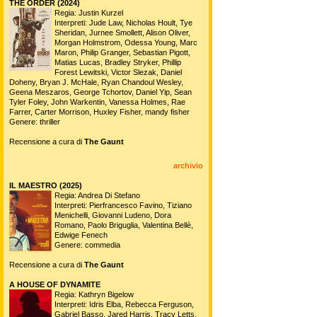
THE ORDER (2024)
Regia: Justin Kurzel
Interpreti: Jude Law, Nicholas Hoult, Tye
Sheridan, Jurnee Smollett, Alison Oliver,
Morgan Holmstrom, Odessa Young, Marc
Maron, Philip Granger, Sebastian Pigott,
Matias Lucas, Bradley Stryker, Phillip
Forest Lewitski, Victor Slezak, Daniel
Doheny, Bryan J. McHale, Ryan Chandoul Wesley,
Geena Meszaros, George Tchortov, Daniel Yip, Sean
Tyler Foley, John Warkentin, Vanessa Holmes, Rae
Farrer, Carter Morrison, Huxley Fisher, mandy fisher
Genere: thriller
Recensione a cura di
The Gaunt
archivio
IL MAESTRO (2025)
Regia: Andrea Di Stefano
Interpreti: Pierfrancesco Favino, Tiziano
Menichelli, Giovanni Ludeno, Dora
Romano, Paolo Briguglia, Valentina Bellè,
Edwige Fenech
Genere: commedia
Recensione a cura di
The Gaunt
A HOUSE OF DYNAMITE
Regia: Kathryn Bigelow
Interpreti: Idris Elba, Rebecca Ferguson,
Gabriel Basso, Jared Harris, Tracy Letts,