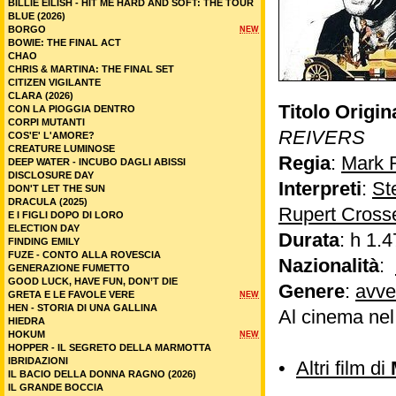
BILLIE EILISH - HIT ME HARD AND SOFT: THE TOUR
BLUE (2026)
BORGO
NEW
BOWIE: THE FINAL ACT
CHAO
CHRIS & MARTINA: THE FINAL SET
CITIZEN VIGILANTE
CLARA (2026)
Titolo Origin
CON LA PIOGGIA DENTRO
CORPI MUTANTI
REIVERS
COS'E' L'AMORE?
CREATURE LUMINOSE
Regia
:
Mark 
DEEP WATER - INCUBO DAGLI ABISSI
DISCLOSURE DAY
Interpreti
:
St
DON'T LET THE SUN
DRACULA (2025)
Rupert Cross
E I FIGLI DOPO DI LORO
ELECTION DAY
Durata
: h 1.4
FINDING EMILY
FUZE - CONTO ALLA ROVESCIA
Nazionalità
:
GENERAZIONE FUMETTO
GOOD LUCK, HAVE FUN, DON’T DIE
Genere
:
avve
GRETA E LE FAVOLE VERE
NEW
HEN - STORIA DI UNA GALLINA
Al cinema ne
HIEDRA
HOKUM
NEW
HOPPER - IL SEGRETO DELLA MARMOTTA
IBRIDAZIONI
•
Altri film di
IL BACIO DELLA DONNA RAGNO (2026)
IL GRANDE BOCCIA