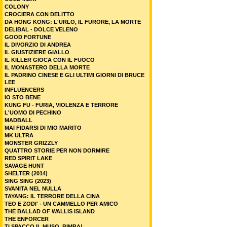
COLONY
CROCIERA CON DELITTO
DA HONG KONG: L'URLO, IL FURORE, LA MORTE
DELIBAL - DOLCE VELENO
GOOD FORTUNE
IL DIVORZIO DI ANDREA
IL GIUSTIZIERE GIALLO
IL KILLER GIOCA CON IL FUOCO
IL MONASTERO DELLA MORTE
IL PADRINO CINESE E GLI ULTIMI GIORNI DI BRUCE
LEE
INFLUENCERS
IO STO BENE
KUNG FU - FURIA, VIOLENZA E TERRORE
L'UOMO DI PECHINO
MADBALL
MAI FIDARSI DI MIO MARITO
MK ULTRA
MONSTER GRIZZLY
QUATTRO STORIE PER NON DORMIRE
RED SPIRIT LAKE
SAVAGE HUNT
SHELTER (2014)
SING SING (2023)
SVANITA NEL NULLA
TAYANG: IL TERRORE DELLA CINA
TEO E ZODI' - UN CAMMELLO PER AMICO
THE BALLAD OF WALLIS ISLAND
THE ENFORCER
TI SPACCO IL MUSO, BIMBA!