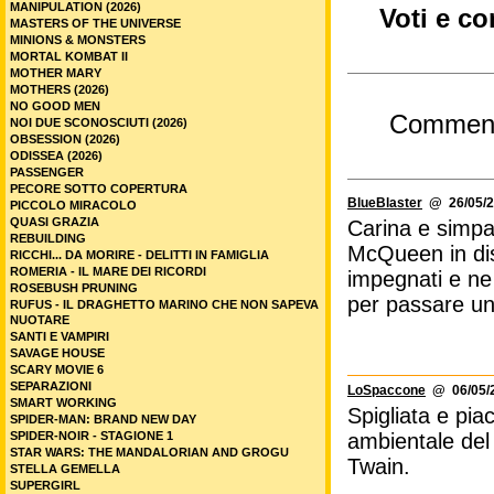
MANIPULATION (2026)
Voti e c
MASTERS OF THE UNIVERSE
MINIONS & MONSTERS
MORTAL KOMBAT II
MOTHER MARY
MOTHERS (2026)
NO GOOD MEN
Commen
NOI DUE SCONOSCIUTI (2026)
OBSESSION (2026)
ODISSEA (2026)
PASSENGER
PECORE SOTTO COPERTURA
BlueBlaster
@ 26/05/2
PICCOLO MIRACOLO
QUASI GRAZIA
Carina e simpa
REBUILDING
McQueen in disc
RICCHI... DA MORIRE - DELITTI IN FAMIGLIA
ROMERIA - IL MARE DEI RICORDI
impegnati e ne
ROSEBUSH PRUNING
per passare un
RUFUS - IL DRAGHETTO MARINO CHE NON SAPEVA
NUOTARE
SANTI E VAMPIRI
SAVAGE HOUSE
SCARY MOVIE 6
SEPARAZIONI
LoSpaccone
@ 06/05/2
SMART WORKING
Spigliata e pi
SPIDER-MAN: BRAND NEW DAY
SPIDER-NOIR - STAGIONE 1
ambientale del 
STAR WARS: THE MANDALORIAN AND GROGU
Twain.
STELLA GEMELLA
SUPERGIRL