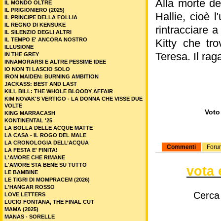
Alla morte de
IL MONDO OLTRE
IL PRIGIONIERO (2025)
Hallie, cioè 
IL PRINCIPE DELLA FOLLIA
IL REGNO DI KENSUKE
rintracciare 
IL SILENZIO DEGLI ALTRI
IL TEMPO E' ANCORA NOSTRO
Kitty che tr
ILLUSIONE
Teresa. Il rag
IN THE GREY
INNAMORARSI E ALTRE PESSIME IDEE
IO NON TI LASCIO SOLO
IRON MAIDEN: BURNING AMBITION
JACKASS: BEST AND LAST
KILL BILL: THE WHOLE BLOODY AFFAIR
KIM NOVAK'S VERTIGO - LA DONNA CHE VISSE DUE
VOLTE
Voto 
KING MARRACASH
KONTINENTAL '25
LA BOLLA DELLE ACQUE MATTE
LA CASA - IL ROGO DEL MALE
LA CRONOLOGIA DELL’ACQUA
Commenti
Foru
LA FESTA E' FINITA!
L'AMORE CHE RIMANE
L'AMORE STA BENE SU TUTTO
vota 
LE BAMBINE
LE TIGRI DI MOMPRACEM (2026)
L'HANGAR ROSSO
Cerca
LOVE LETTERS
LUCIO FONTANA, THE FINAL CUT
MAMA (2025)
MANAS - SORELLE