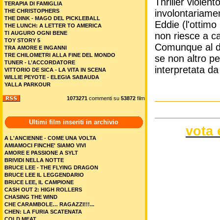
Thriller violent
TERAPIA DI FAMIGLIA
THE CHRISTOPHERS
involontariame
THE DINK - MAGO DEL PICKLEBALL
Eddie (l'ottimo
THE LUNCH: A LETTER TO AMERICA
TI AUGURO OGNI BENE
non riesce a c
TOY STORY 5
Comunque al di 
TRA AMORE E INGANNI
TRE CHILOMETRI ALLA FINE DEL MONDO
se non altro p
TUNER - L’ACCORDATORE
interpretata d
VITTORIO DE SICA - LA VITA IN SCENA
WILLIE PEYOTE - ELEGIA SABAUDA
YALLA PARKOUR
1073271
commenti su
53872
film
Ultimi film inseriti in archivio
vota 
A L'ANCIENNE - COME UNA VOLTA
AMIAMOCI FINCHE' SIAMO VIVI
AMORE E PASSIONE A SYLT
BRIVIDI NELLA NOTTE
BRUCE LEE - THE FLYING DRAGON
BRUCE LEE IL LEGGENDARIO
BRUCE LEE, IL CAMPIONE
CASH OUT 2: HIGH ROLLERS
CHASING THE WIND
CHE CARAMBOLE… RAGAZZI!!!...
CHEN: LA FURIA SCATENATA
COLD MEAT