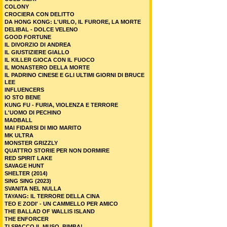
COLONY
CROCIERA CON DELITTO
DA HONG KONG: L'URLO, IL FURORE, LA MORTE
DELIBAL - DOLCE VELENO
GOOD FORTUNE
IL DIVORZIO DI ANDREA
IL GIUSTIZIERE GIALLO
IL KILLER GIOCA CON IL FUOCO
IL MONASTERO DELLA MORTE
IL PADRINO CINESE E GLI ULTIMI GIORNI DI BRUCE
LEE
INFLUENCERS
IO STO BENE
KUNG FU - FURIA, VIOLENZA E TERRORE
L'UOMO DI PECHINO
MADBALL
MAI FIDARSI DI MIO MARITO
MK ULTRA
MONSTER GRIZZLY
QUATTRO STORIE PER NON DORMIRE
RED SPIRIT LAKE
SAVAGE HUNT
SHELTER (2014)
SING SING (2023)
SVANITA NEL NULLA
TAYANG: IL TERRORE DELLA CINA
TEO E ZODI' - UN CAMMELLO PER AMICO
THE BALLAD OF WALLIS ISLAND
THE ENFORCER
TI SPACCO IL MUSO, BIMBA!