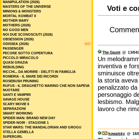
MANIPULATION (2026)
Voti e c
MASTERS OF THE UNIVERSE
MINIONS & MONSTERS
MORTAL KOMBAT II
MOTHER MARY
MOTHERS (2026)
Commen
NO GOOD MEN
NOI DUE SCONOSCIUTI (2026)
OBSESSION (2026)
ODISSEA (2026)
HOT
PASSENGER
The Gaunt
@ 13/04/2
PECORE SOTTO COPERTURA
Un melodrammon
PICCOLO MIRACOLO
QUASI GRAZIA
inventiva e for
REBUILDING
RICCHI... DA MORIRE - DELITTI IN FAMIGLIA
sminuisce oltre
ROMERIA - IL MARE DEI RICORDI
la storia aveva
ROSEBUSH PRUNING
RUFUS - IL DRAGHETTO MARINO CHE NON SAPEVA
penalizzato da 
NUOTARE
personaggio de
SANTI E VAMPIRI
SAVAGE HOUSE
lesbismo. Malg
SCARY MOVIE 6
lavoro che rima
SEPARAZIONI
SMART WORKING
SPIDER-MAN: BRAND NEW DAY
SPIDER-NOIR - STAGIONE 1
STAR WARS: THE MANDALORIAN AND GROGU
STELLA GEMELLA
kowalsky
@ 16/0
SUPERGIRL