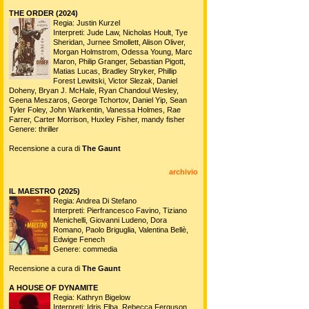
THE ORDER (2024)
Regia: Justin Kurzel
Interpreti: Jude Law, Nicholas Hoult, Tye
Sheridan, Jurnee Smollett, Alison Oliver,
Morgan Holmstrom, Odessa Young, Marc
Maron, Philip Granger, Sebastian Pigott,
Matias Lucas, Bradley Stryker, Phillip
Forest Lewitski, Victor Slezak, Daniel
Doheny, Bryan J. McHale, Ryan Chandoul Wesley,
Geena Meszaros, George Tchortov, Daniel Yip, Sean
Tyler Foley, John Warkentin, Vanessa Holmes, Rae
Farrer, Carter Morrison, Huxley Fisher, mandy fisher
Genere: thriller
Recensione a cura di
The Gaunt
archivio
IL MAESTRO (2025)
Regia: Andrea Di Stefano
Interpreti: Pierfrancesco Favino, Tiziano
Menichelli, Giovanni Ludeno, Dora
Romano, Paolo Briguglia, Valentina Bellè,
Edwige Fenech
Genere: commedia
Recensione a cura di
The Gaunt
A HOUSE OF DYNAMITE
Regia: Kathryn Bigelow
Interpreti: Idris Elba, Rebecca Ferguson,