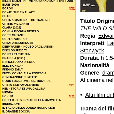
BILLIE EILISH - HIT ME HARD AND SOFT: THE TOUR
BLUE (2026)
BORGO
NEW
BOWIE: THE FINAL ACT
CHAO
Titolo Origin
CHRIS & MARTINA: THE FINAL SET
CITIZEN VIGILANTE
THE WILD S
CLARA (2026)
CON LA PIOGGIA DENTRO
Regia
:
Edwar
CORPI MUTANTI
COS'E' L'AMORE?
Interpreti
:
La
CREATURE LUMINOSE
DEEP WATER - INCUBO DAGLI ABISSI
Stanwyck
DISCLOSURE DAY
DON'T LET THE SUN
Durata
: h 1.5
DRACULA (2025)
E I FIGLI DOPO DI LORO
Nazionalità
:
ELECTION DAY
FINDING EMILY
Genere
:
dram
FUZE - CONTO ALLA ROVESCIA
GENERAZIONE FUMETTO
Al cinema nel
GOOD LUCK, HAVE FUN, DON’T DIE
GRETA E LE FAVOLE VERE
NEW
HEN - STORIA DI UNA GALLINA
HIEDRA
•
Altri film di
HOKUM
NEW
HOPPER - IL SEGRETO DELLA MARMOTTA
IBRIDAZIONI
Trama del fi
IL BACIO DELLA DONNA RAGNO (2026)
IL GRANDE BOCCIA