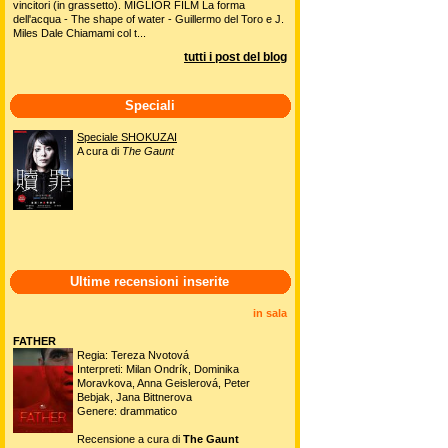
vincitori (in grassetto). MIGLIOR FILM La forma
dell'acqua - The shape of water - Guillermo del Toro e J.
Miles Dale Chiamami col t...
tutti i post del blog
Speciali
Speciale SHOKUZAI
A cura di
The Gaunt
Ultime recensioni inserite
in sala
FATHER
Regia: Tereza Nvotová
Interpreti: Milan Ondrík, Dominika
Moravkova, Anna Geislerová, Peter
Bebjak, Jana Bittnerova
Genere: drammatico
Recensione a cura di
The Gaunt