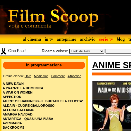
al cinema
in tv
anteprime
archivio
serie tv
blog
t
Ciao Paul!
Ricerca veloce:
ANIME 
In programmazione
Ordine elenco:
Data
Media voti
Commenti
Alfabetico
A NEW DAWN
A PRANZO LA DOMENICA
A WAR ON WOMEN
AFFECTION
AGENT OF HAPPINESS - IL BHUTAN E LA FELICITA'
ALDAIR - CUORE GIALLOROSSO
ALLORA BALLIAMO
AMARGA NAVIDAD
ANTARTICA - QUASI UNA FIABA
AVEMMARIA
BACKROOMS