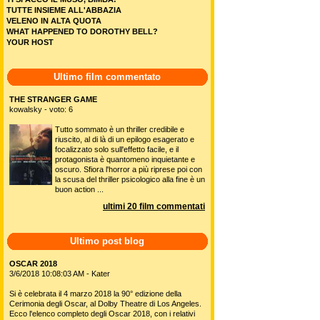
TUTTE INSIEME ALL'ABBAZIA
VELENO IN ALTA QUOTA
WHAT HAPPENED TO DOROTHY BELL?
YOUR HOST
Ultimo film commentato
THE STRANGER GAME
kowalsky - voto: 6
Tutto sommato è un thriller credibile e
riuscito, al di là di un epilogo esagerato e
focalizzato solo sull'effetto facile, e il
protagonista è quantomeno inquietante e
oscuro. Sfiora l'horror a più riprese poi con
la scusa del thriller psicologico alla fine è un
buon action ...
ultimi 20 film commentati
Ultimo post blog
OSCAR 2018
3/6/2018 10:08:03 AM - Kater
Si è celebrata il 4 marzo 2018 la 90° edizione della
Cerimonia degli Oscar, al Dolby Theatre di Los Angeles.
Ecco l'elenco completo degli Oscar 2018, con i relativi