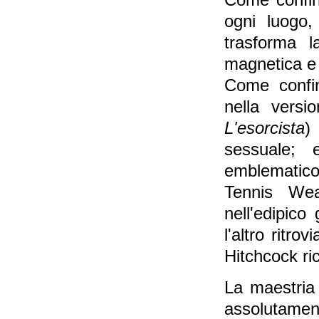
Come confine
ogni luogo,
trasforma l
magnetica e
Come confi
nella vers
L'esorcista
)
sessuale; 
emblematico 
Tennis Wea
nell'edipic
l'altro ritr
Hitchcock ri
La maestria 
assolutament