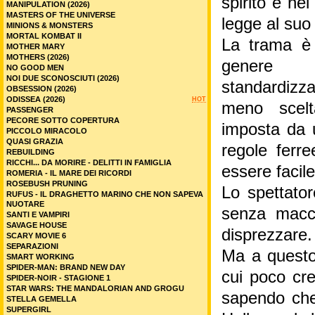
spirito e ne
MANIPULATION (2026)
MASTERS OF THE UNIVERSE
legge al suo
MINIONS & MONSTERS
MORTAL KOMBAT II
La trama è 
MOTHER MARY
MOTHERS (2026)
genere n
NO GOOD MEN
NOI DUE SCONOSCIUTI (2026)
standardizza
OBSESSION (2026)
ODISSEA (2026)
HOT
meno scelt
PASSENGER
PECORE SOTTO COPERTURA
imposta da 
PICCOLO MIRACOLO
QUASI GRAZIA
regole ferre
REBUILDING
RICCHI... DA MORIRE - DELITTI IN FAMIGLIA
essere facil
ROMERIA - IL MARE DEI RICORDI
ROSEBUSH PRUNING
Lo spettator
RUFUS - IL DRAGHETTO MARINO CHE NON SAPEVA
NUOTARE
senza macch
SANTI E VAMPIRI
SAVAGE HOUSE
disprezzare.
SCARY MOVIE 6
SEPARAZIONI
Ma a questo
SMART WORKING
SPIDER-MAN: BRAND NEW DAY
cui poco cre
SPIDER-NOIR - STAGIONE 1
STAR WARS: THE MANDALORIAN AND GROGU
sapendo che
STELLA GEMELLA
SUPERGIRL