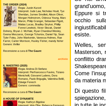
THE ORDER (2024)
grand'uomo, 
Regia: Justin Kurzel
Interpreti: Jude Law, Nicholas Hoult, Tye
Eppure si 
Sheridan, Jurnee Smollett, Alison Oliver,
Morgan Holmstrom, Odessa Young, Marc
occhio sul
Maron, Philip Granger, Sebastian Pigott,
Matias Lucas, Bradley Stryker, Phillip
ingiustifica
Forest Lewitski, Victor Slezak, Daniel
Doheny, Bryan J. McHale, Ryan Chandoul Wesley,
esiste.
Geena Meszaros, George Tchortov, Daniel Yip, Sean
Tyler Foley, John Warkentin, Vanessa Holmes, Rae
Farrer, Carter Morrison, Huxley Fisher, mandy fisher
Welles, se
Genere: thriller
Masterson, r
Recensione a cura di
The Gaunt
conflitto d
archivio
Shakespear
IL MAESTRO (2025)
Regia: Andrea Di Stefano
Come l'insu
Interpreti: Pierfrancesco Favino, Tiziano
Menichelli, Giovanni Ludeno, Dora
Romano, Paolo Briguglia, Valentina Bellè,
da materia 
Edwige Fenech
Genere: commedia
Di questo fi
Recensione a cura di
The Gaunt
spiegazione,
A HOUSE OF DYNAMITE
Regia: Kathryn Bigelow
in tutte le 
Interpreti: Idris Elba, Rebecca Ferguson,