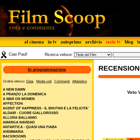
al cinema
in tv
anteprime
archivio
serie tv
blog
t
Ciao Paul!
Ricerca veloce:
RECENSIO
In programmazione
Ordine elenco:
Data
Media voti
Commenti
Alfabetico
A NEW DAWN
Voto V
A PRANZO LA DOMENICA
A WAR ON WOMEN
AFFECTION
AGENT OF HAPPINESS - IL BHUTAN E LA FELICITA'
ALDAIR - CUORE GIALLOROSSO
ALLORA BALLIAMO
AMARGA NAVIDAD
ANTARTICA - QUASI UNA FIABA
AVEMMARIA
BACKROOMS