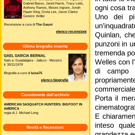
Gabriel Basso, Jared Harris, Tracy Letts,
ogni cosa tr
Anthony Ramos, Moses Ingram, Jonah
Hauer-King, Greta Lee, Jason Clarke
Uno dei pi
Genere: thriller
un'inquadra
Recensione a cura di
The Gaunt
elenco recensioni
Quinlan, che
punzoni in un
Ultima biografia inserita
tremenda pot
GAEL GARCIA BERNAL
Welles con l
Nato a: Guadalajara - Jalisco - Messico
il: 30/11/1978
di campo p
Biografia a cura di
luisa75
propriamente
elenco biografie
commerciale
Casualmente dall'archivio
Porta il mer
AMERICAN SASQUATCH HUNTERS: BIGFOOT IN
cinematograf
AMERICA
regia di J. Michael Long
E chiaramen
inteso qua
Novità e Recensioni
grandezza ec