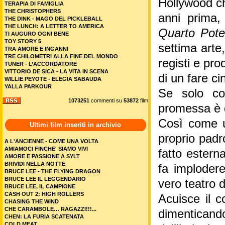
Hollywood ch
TERAPIA DI FAMIGLIA
THE CHRISTOPHERS
anni prima,
THE DINK - MAGO DEL PICKLEBALL
THE LUNCH: A LETTER TO AMERICA
Quarto Pote
TI AUGURO OGNI BENE
TOY STORY 5
settima arte,
TRA AMORE E INGANNI
TRE CHILOMETRI ALLA FINE DEL MONDO
registi e pr
TUNER - L’ACCORDATORE
VITTORIO DE SICA - LA VITA IN SCENA
di un fare ci
WILLIE PEYOTE - ELEGIA SABAUDA
YALLA PARKOUR
Se solo co
1073251
commenti su
53872
film
promessa è di
Così come un
Ultimi film inseriti in archivio
proprio padr
A L'ANCIENNE - COME UNA VOLTA
AMIAMOCI FINCHE' SIAMO VIVI
fatto ester
AMORE E PASSIONE A SYLT
BRIVIDI NELLA NOTTE
fa implodere
BRUCE LEE - THE FLYING DRAGON
BRUCE LEE IL LEGGENDARIO
vero teatro d
BRUCE LEE, IL CAMPIONE
CASH OUT 2: HIGH ROLLERS
Acuisce il co
CHASING THE WIND
CHE CARAMBOLE… RAGAZZI!!!...
dimentican
CHEN: LA FURIA SCATENATA
COLD MEAT