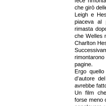
fece rimonta
che girò dell
Leigh e Hes
piaceva al 
rimasta dopo
che Welles 
Charlton Hest
Successivame
rimontarono
pagine.
Ergo quello
d'autore de
avrebbe fatto
Un film che
forse meno o