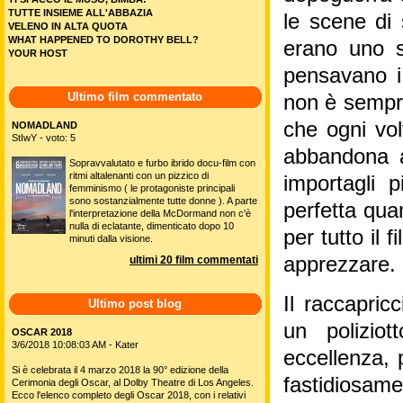
TUTTE INSIEME ALL'ABBAZIA
le scene di 
VELENO IN ALTA QUOTA
WHAT HAPPENED TO DOROTHY BELL?
erano uno s
YOUR HOST
pensavano i 
Ultimo film commentato
non è sempre
che ogni vol
NOMADLAND
StIwY - voto: 5
abbandona a
Sopravvalutato e furbo ibrido docu-film con
ritmi altalenanti con un pizzico di
importagli 
femminismo ( le protagoniste principali
sono sostanzialmente tutte donne ). A parte
perfetta qua
l'interpretazione della McDormand non c'è
nulla di eclatante, dimenticato dopo 10
per tutto il 
minuti dalla visione.
apprezzare.
ultimi 20 film commentati
Il raccapri
Ultimo post blog
un poliziot
OSCAR 2018
3/6/2018 10:08:03 AM - Kater
eccellenza, 
Si è celebrata il 4 marzo 2018 la 90° edizione della
fastidiosam
Cerimonia degli Oscar, al Dolby Theatre di Los Angeles.
Ecco l'elenco completo degli Oscar 2018, con i relativi