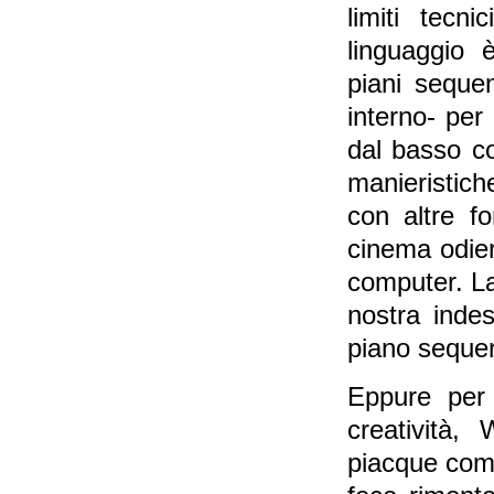
limiti tecn
linguaggio 
piani seque
interno- per
dal basso c
manieristich
con altre fo
cinema odier
computer. La
nostra indes
piano sequen
Eppure per
creatività,
piacque come