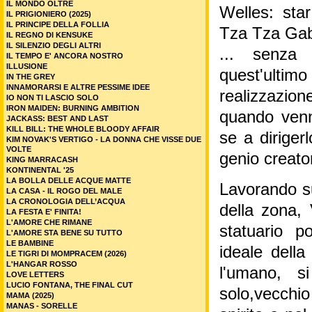
IL MONDO OLTRE
Welles: star
IL PRIGIONIERO (2025)
IL PRINCIPE DELLA FOLLIA
Tza Tza Gab
IL REGNO DI KENSUKE
IL SILENZIO DEGLI ALTRI
... senza
IL TEMPO E' ANCORA NOSTRO
ILLUSIONE
quest'ultim
IN THE GREY
INNAMORARSI E ALTRE PESSIME IDEE
realizzazi
IO NON TI LASCIO SOLO
IRON MAIDEN: BURNING AMBITION
quando venne
JACKASS: BEST AND LAST
KILL BILL: THE WHOLE BLOODY AFFAIR
se a dirige
KIM NOVAK'S VERTIGO - LA DONNA CHE VISSE DUE
VOLTE
genio creato
KING MARRACASH
KONTINENTAL '25
LA BOLLA DELLE ACQUE MATTE
Lavorando sul
LA CASA - IL ROGO DEL MALE
LA CRONOLOGIA DELL’ACQUA
della zona,
LA FESTA E' FINITA!
L'AMORE CHE RIMANE
statuario p
L'AMORE STA BENE SU TUTTO
LE BAMBINE
ideale della
LE TIGRI DI MOMPRACEM (2026)
L'HANGAR ROSSO
l'umano, s
LOVE LETTERS
LUCIO FONTANA, THE FINAL CUT
solo,vecchio
MAMA (2025)
MANAS - SORELLE