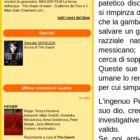
patetico dis
vincitori (in grassetto). MIGLIOR FILM La forma
dell'acqua - The shape of water - Guillermo del Toro e J.
Miles Dale Chiamami col t...
si rimpinza 
tutti i post del blog
che la gamba 
salvare un g
Speciali
razziale n
Speciale SHOKUZAI
A cura di
The Gaunt
messicano; 
cerca di sopp
Queste sue i
umane lo ren
per cui simp
Ultime recensioni inserite
in sala
L'ingenuo P
FATHER
suo dio, cre
Regia: Tereza Nvotová
Interpreti: Milan Ondrík, Dominika
investigati
Moravkova, Anna Geislerová, Peter
Bebjak, Jana Bittnerova
valido.
Genere: drammatico
Se noi arr
Recensione a cura di
The Gaunt