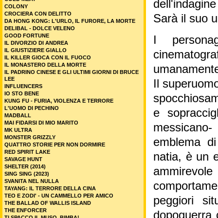
dell'indagine
COLONY
CROCIERA CON DELITTO
Sarà il suo 
DA HONG KONG: L'URLO, IL FURORE, LA MORTE
DELIBAL - DOLCE VELENO
GOOD FORTUNE
I person
IL DIVORZIO DI ANDREA
IL GIUSTIZIERE GIALLO
cinematogra
IL KILLER GIOCA CON IL FUOCO
IL MONASTERO DELLA MORTE
umanamente i
IL PADRINO CINESE E GLI ULTIMI GIORNI DI BRUCE
LEE
Il superuom
INFLUENCERS
IO STO BENE
spocchiosame
KUNG FU - FURIA, VIOLENZA E TERRORE
L'UOMO DI PECHINO
e sopracci
MADBALL
MAI FIDARSI DI MIO MARITO
messicano- 
MK ULTRA
MONSTER GRIZZLY
emblema di 
QUATTRO STORIE PER NON DORMIRE
RED SPIRIT LAKE
natia, è un 
SAVAGE HUNT
SHELTER (2014)
ammirevole 
SING SING (2023)
SVANITA NEL NULLA
comportamen
TAYANG: IL TERRORE DELLA CINA
TEO E ZODI' - UN CAMMELLO PER AMICO
peggiori s
THE BALLAD OF WALLIS ISLAND
THE ENFORCER
dopoguerra 
TI SPACCO IL MUSO, BIMBA!