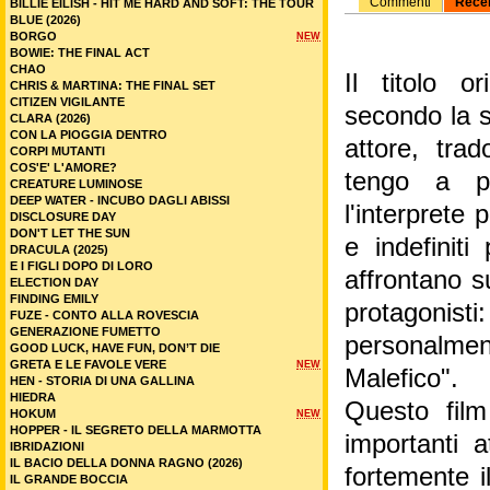
Commenti
Rece
BILLIE EILISH - HIT ME HARD AND SOFT: THE TOUR
BLUE (2026)
BORGO
NEW
BOWIE: THE FINAL ACT
CHAO
Il titolo o
CHRIS & MARTINA: THE FINAL SET
CITIZEN VIGILANTE
secondo la sv
CLARA (2026)
CON LA PIOGGIA DENTRO
attore, tra
CORPI MUTANTI
COS'E' L'AMORE?
tengo a pr
CREATURE LUMINOSE
DEEP WATER - INCUBO DAGLI ABISSI
l'interprete p
DISCLOSURE DAY
DON'T LET THE SUN
e indefinit
DRACULA (2025)
E I FIGLI DOPO DI LORO
affrontano s
ELECTION DAY
FINDING EMILY
protagoni
FUZE - CONTO ALLA ROVESCIA
GENERAZIONE FUMETTO
personalm
GOOD LUCK, HAVE FUN, DON’T DIE
GRETA E LE FAVOLE VERE
NEW
Malefico".
HEN - STORIA DI UNA GALLINA
HIEDRA
Questo film
HOKUM
NEW
HOPPER - IL SEGRETO DELLA MARMOTTA
importanti 
IBRIDAZIONI
IL BACIO DELLA DONNA RAGNO (2026)
fortemente i
IL GRANDE BOCCIA