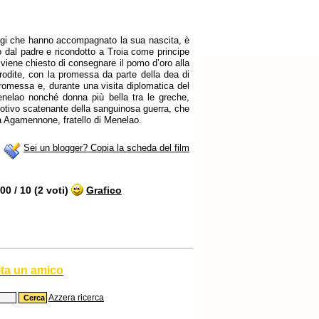
sagi che hanno accompagnato la sua nascita, è
o dal padre e ricondotto a Troia come principe
i viene chiesto di consegnare il pomo d’oro alla
frodite, con la promessa da parte della dea di
romessa e, durante una visita diplomatica del
nelao nonché donna più bella tra le greche,
 motivo scatenante della sanguinosa guerra, che
i da Agamennone, fratello di Menelao.
Sei un blogger? Copia la scheda del film
0 / 10 (2 voti)
Grafico
ita un amico
Azzera ricerca