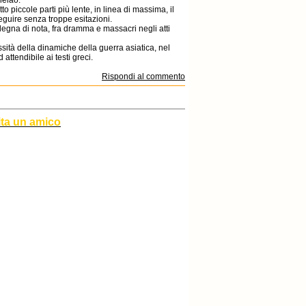
nelao.
o piccole parti più lente, in linea di massima, il
seguire senza troppe esitazioni.
gna di nota, fra dramma e massacri negli atti
sità della dinamiche della guerra asiatica, nel
ttendibile ai testi greci.
Rispondi al commento
ita un amico