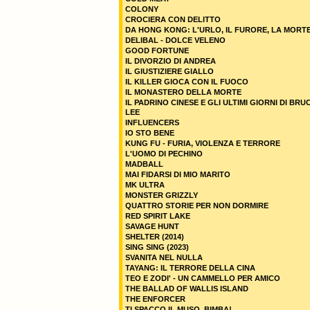
COLONY
CROCIERA CON DELITTO
DA HONG KONG: L'URLO, IL FURORE, LA MORT
DELIBAL - DOLCE VELENO
GOOD FORTUNE
IL DIVORZIO DI ANDREA
IL GIUSTIZIERE GIALLO
IL KILLER GIOCA CON IL FUOCO
IL MONASTERO DELLA MORTE
IL PADRINO CINESE E GLI ULTIMI GIORNI DI BRU
LEE
INFLUENCERS
IO STO BENE
KUNG FU - FURIA, VIOLENZA E TERRORE
L'UOMO DI PECHINO
MADBALL
MAI FIDARSI DI MIO MARITO
MK ULTRA
MONSTER GRIZZLY
QUATTRO STORIE PER NON DORMIRE
RED SPIRIT LAKE
SAVAGE HUNT
SHELTER (2014)
SING SING (2023)
SVANITA NEL NULLA
TAYANG: IL TERRORE DELLA CINA
TEO E ZODI' - UN CAMMELLO PER AMICO
THE BALLAD OF WALLIS ISLAND
THE ENFORCER
TI SPACCO IL MUSO, BIMBA!