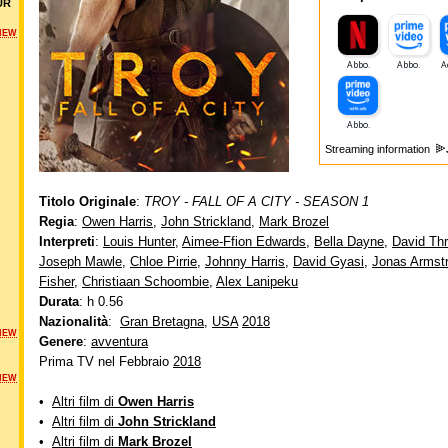
UR
NEW
Streaming information
Titolo Originale
:
TROY - FALL OF A CITY - SEASON 1
Regia
:
Owen Harris
,
John Strickland
,
Mark Brozel
Interpreti
:
Louis Hunter
,
Aimee-Ffion Edwards
,
Bella Dayne
,
David Thre
Joseph Mawle
,
Chloe Pirrie
,
Johnny Harris
,
David Gyasi
,
Jonas Armst
Fisher
,
Christiaan Schoombie
,
Alex Lanipeku
Durata
: h 0.56
Nazionalità
:
Gran Bretagna
,
USA
2018
NEW
Genere
:
avventura
Prima TV nel Febbraio
2018
NEW
•
Altri film di
Owen Harris
•
Altri film di
John Strickland
•
Altri film di
Mark Brozel