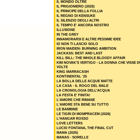
IL MONDO OLTRE
IL PRIGIONIERO (2025)
IL PRINCIPE DELLA FOLLIA
IL REGNO DI KENSUKE
IL SILENZIO DEGLI ALTRI
IL TEMPO E' ANCORA NOSTRO
ILLUSIONE
IN THE GREY
INNAMORARSI E ALTRE PESSIME IDEE
IO NON TI LASCIO SOLO
IRON MAIDEN: BURNING AMBITION
JACKASS: BEST AND LAST
KILL BILL: THE WHOLE BLOODY AFFAIR
KIM NOVAK'S VERTIGO - LA DONNA CHE VISSE 
VOLTE
KING MARRACASH
KONTINENTAL '25
LA BOLLA DELLE ACQUE MATTE
LA CASA - IL ROGO DEL MALE
LA CRONOLOGIA DELL’ACQUA
LA FESTA E' FINITA!
L'AMORE CHE RIMANE
L'AMORE STA BENE SU TUTTO
LE BAMBINE
LE TIGRI DI MOMPRACEM (2026)
L'HANGAR ROSSO
LOVE LETTERS
LUCIO FONTANA, THE FINAL CUT
MAMA (2025)
MANAS - SORELLE