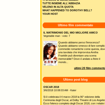
TUTTE INSIEME ALL'ABBAZIA
VELENO IN ALTA QUOTA
WHAT HAPPENED TO DOROTHY BELL?
YOUR HOST
Ultimo film commentato
IL MATRIMONIO DEL MIO MIGLIORE AMICO
Vegetable man - voto: 7
Quando abbiamo perso l'innocenza?
Quando abbiamo smesso di fare semplic
commedie romantiche come questa, dov
una tavolata che improvvisa Aretha
Franklin può diventare una scena
memorabile? Dove é andato a finire il
mondo...
ultimi 20 film commenta
Ultimo post blog
OSCAR 2018
3/6/2018 10:08:03 AM - Kater
Si è celebrata il 4 marzo 2018 la 90° edizione della
Cerimonia degli Oscar, al Dolby Theatre di Los Angele
Ecco l'elenco completo degli Oscar 2018, con i relativi