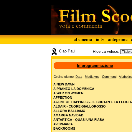
al cinema
in tv
anteprime
Ciao Paul!
Ricerca veloce:
In programmazione
Ordine elenco:
Data
Media voti
Commenti
Alfabetic
A NEW DAWN
A PRANZO LA DOMENICA
A WAR ON WOMEN
AFFECTION
AGENT OF HAPPINESS - IL BHUTAN E LA FELICIT
ALDAIR - CUORE GIALLOROSSO
ALLORA BALLIAMO
AMARGA NAVIDAD
ANTARTICA - QUASI UNA FIABA
AVEMMARIA
BACKROOMS