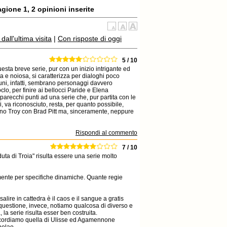
agione 1, 2 opinioni inserite
all'ultima visita
|
Con risposte di oggi
5 / 10
esta breve serie, pur con un inizio intrigante ed
 e noiosa, si caratterizza per dialoghi poco
taluni, infatti, sembrano personaggi davvero
lo, per finire ai bellocci Paride e Elena
arecchi punti ad una serie che, pur partita con le
ui, va riconosciuto, resta, per quanto possibile,
no Troy con Brad Pitt ma, sinceramente, neppure
Rispondi al commento
7 / 10
aduta di Troia" risulta essere una serie molto
lmente per specifiche dinamiche. Quante regie
salire in cattedra è il caos e il sangue a gratis
n questione, invece, notiamo qualcosa di diverso e
la serie risulta esser ben costruita.
ricordiamo quella di Ulisse ed Agamennone