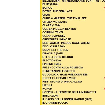
BILLIE EILISH - HIT ME HARD AND SOFT: THE TO
BLUE (2026)
BORGO
BOWIE: THE FINAL ACT
CHAO
CHRIS & MARTINA: THE FINAL SET
CITIZEN VIGILANTE
CLARA (2026)
CON LA PIOGGIA DENTRO
CORPI MUTANTI
COS'E' L'AMORE?
CREATURE LUMINOSE
DEEP WATER - INCUBO DAGLI ABISSI
DISCLOSURE DAY
DON'T LET THE SUN
DRACULA (2025)
E I FIGLI DOPO DI LORO
ELECTION DAY
FINDING EMILY
FUZE - CONTO ALLA ROVESCIA
GENERAZIONE FUMETTO
GOOD LUCK, HAVE FUN, DON’T DIE
GRETA E LE FAVOLE VERE
HEN - STORIA DI UNA GALLINA
HIEDRA
HOKUM
HOPPER - IL SEGRETO DELLA MARMOTTA
IBRIDAZIONI
IL BACIO DELLA DONNA RAGNO (2026)
IL GRANDE BOCCIA