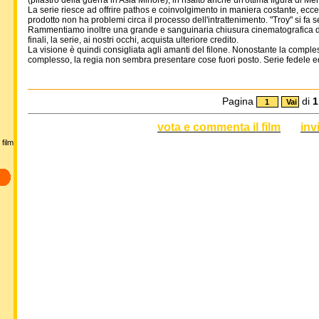
(pilastro della guerra in Asia Minore), in risalto anche un'ottima figura di Me
La serie riesce ad offrire pathos e coinvolgimento in maniera costante, eccett
prodotto non ha problemi circa il processo dell'intrattenimento. "Troy" si fa 
Rammentiamo inoltre una grande e sanguinaria chiusura cinematografica de
finali, la serie, ai nostri occhi, acquista ulteriore credito.
La visione è quindi consigliata agli amanti del filone. Nonostante la comples
complesso, la regia non sembra presentare cose fuori posto. Serie fedele ed a
Pagina
di
1
vota e commenta il film
inv
film