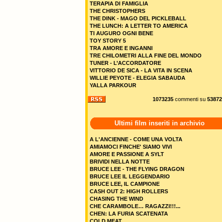
TERAPIA DI FAMIGLIA
THE CHRISTOPHERS
THE DINK - MAGO DEL PICKLEBALL
THE LUNCH: A LETTER TO AMERICA
TI AUGURO OGNI BENE
TOY STORY 5
TRA AMORE E INGANNI
TRE CHILOMETRI ALLA FINE DEL MONDO
TUNER - L’ACCORDATORE
VITTORIO DE SICA - LA VITA IN SCENA
WILLIE PEYOTE - ELEGIA SABAUDA
YALLA PARKOUR
1073235
commenti su
53872
Ultimi film inseriti in archivio
A L'ANCIENNE - COME UNA VOLTA
AMIAMOCI FINCHE' SIAMO VIVI
AMORE E PASSIONE A SYLT
BRIVIDI NELLA NOTTE
BRUCE LEE - THE FLYING DRAGON
BRUCE LEE IL LEGGENDARIO
BRUCE LEE, IL CAMPIONE
CASH OUT 2: HIGH ROLLERS
CHASING THE WIND
CHE CARAMBOLE… RAGAZZI!!!...
CHEN: LA FURIA SCATENATA
COLD MEAT