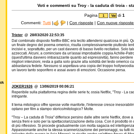
Voti e commenti su Troy - la caduta di troia - st
Pagina
di
1
Commenti:
Tutti
|
|
Con risposte
|
Con nuove risposte d
Trixter
@ 28/03/2020 22:53:35
Dal combinato disposto Netflix-BBC era lecito attendersi qualcosa in più. Qu
un finale degno del poema omerico, risulta complessivamente piuttosto lenta
incisivi e, soprattutto, per un cast davvero di basso livello recitativo. Solo 
azzeccati. Alcuni, a cominciare da un'assai improbabile coppia Achille-Patroc
(quest'ultima davvero imbarazzante quanto ad espressività), fanno perdere p
migliori intenzioni, resta a galla solo grazie alla solidità del testo omerico c
abbastanza fedele. Nessuno si aspettava una copia del troppo hollywoodia
un lavoro tanto soporifero e assai avaro di emozioni. Occasione persa.
VA
JOKER1926
@ 13/06/2019 00:06:21
Reperibile sulla piattaforma regina delle serie tv, ossia Netflix, "Troy - La c
intrigante.
Il tema mitologico offre spesse volte manforte, l'interesse cresce inesorabi
optano per film a stampo storico/mitologico? Molte.
"Troy – La caduta di Troia" differisce persino dalle altre serie Netflix, dove a 
senza freni e solo per la spettacolarizzazione della cosa. Con il prodotto i
di più riflessivo. Si procede gradualmente con molta sagacia ed intelligenza, 
Appassionante anche la stessa scannerizzazione dei personaggi, su tutti 