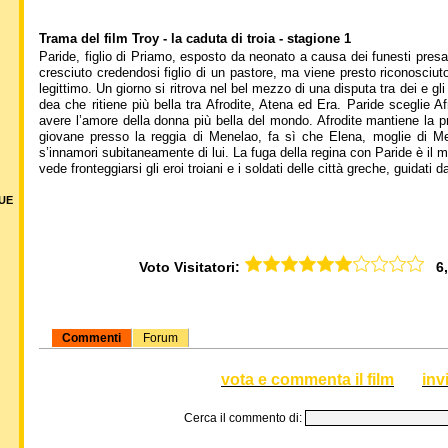
Trama del film Troy - la caduta di troia - stagione 1
Paride, figlio di Priamo, esposto da neonato a causa dei funesti pre
cresciuto credendosi figlio di un pastore, ma viene presto riconosciut
legittimo. Un giorno si ritrova nel bel mezzo di una disputa tra dei e gl
dea che ritiene più bella tra Afrodite, Atena ed Era. Paride sceglie A
avere l’amore della donna più bella del mondo. Afrodite mantiene la p
giovane presso la reggia di Menelao, fa sì che Elena, moglie di Me
s’innamori subitaneamente di lui. La fuga della regina con Paride è il
vede fronteggiarsi gli eroi troiani e i soldati delle città greche, guidat
DUE
Voto Visitatori:
6,0
Commenti
Forum
vota e commenta il film
inv
Cerca il commento di: