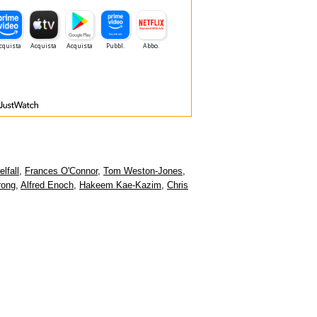
lfall
,
Frances O'Connor
,
Tom Weston-Jones
,
rong
,
Alfred Enoch
,
Hakeem Kae-Kazim
,
Chris