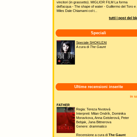
vincitori (in grassetto). MIGLIOR FILM La forma
dell'acqua - The shape of water - Guillermo del Toro e 
Miles Dale Chiamami col t...
tutti i post del b
Speciali
Speciale SHOKUZAI
A cura di
The Gaunt
Ultime recensioni inserite
in s
FATHER
Regia: Tereza Nvotová
Interpreti: Milan Ondrík, Dominika
Moravkova, Anna Geislerová, Peter
Bebjak, Jana Bittnerova
Genere: drammatico
Recensione a cura di
The Gaunt