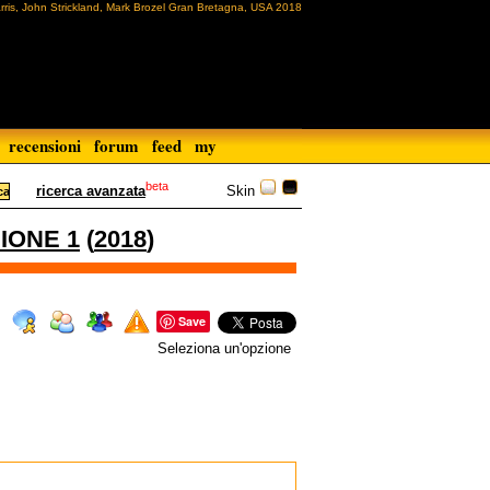
rris, John Strickland, Mark Brozel Gran Bretagna, USA 2018
recensioni
forum
feed
my
beta
Skin
ricerca avanzata
GIONE 1
(
2018
)
Save
Seleziona un'opzione