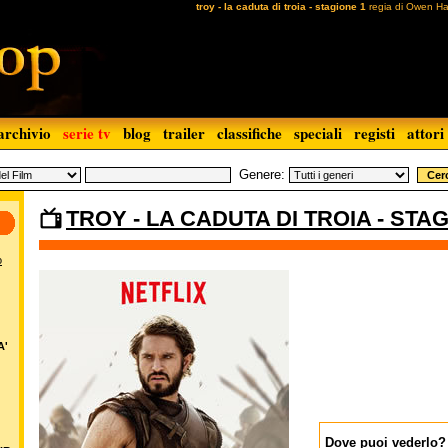
troy - la caduta di troia - stagione 1
regia di Owen Ha
archivio
serie tv
blog
trailer
classifiche
speciali
registi
attori
Genere:
TROY - LA CADUTA DI TROIA - STA
o
A'
Dove puoi vederlo?