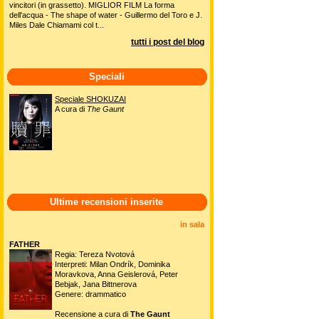
vincitori (in grassetto). MIGLIOR FILM La forma
dell'acqua - The shape of water - Guillermo del Toro e J.
Miles Dale Chiamami col t...
tutti i post del blog
Speciali
Speciale SHOKUZAI
A cura di
The Gaunt
Ultime recensioni inserite
in sala
FATHER
Regia: Tereza Nvotová
Interpreti: Milan Ondrík, Dominika
Moravkova, Anna Geislerová, Peter
Bebjak, Jana Bittnerova
Genere: drammatico
Recensione a cura di
The Gaunt