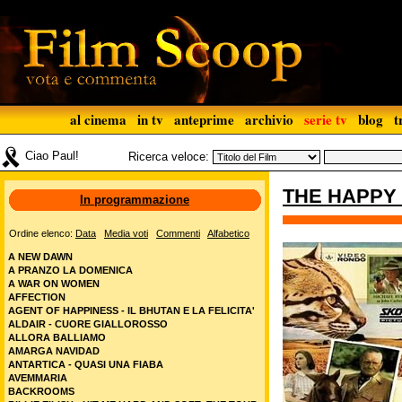
al cinema
in tv
anteprime
archivio
serie tv
blog
t
Ciao Paul!
Ricerca veloce:
THE HAPPY
In programmazione
Ordine elenco:
Data
Media voti
Commenti
Alfabetico
A NEW DAWN
A PRANZO LA DOMENICA
A WAR ON WOMEN
AFFECTION
AGENT OF HAPPINESS - IL BHUTAN E LA FELICITA'
ALDAIR - CUORE GIALLOROSSO
ALLORA BALLIAMO
AMARGA NAVIDAD
ANTARTICA - QUASI UNA FIABA
AVEMMARIA
BACKROOMS