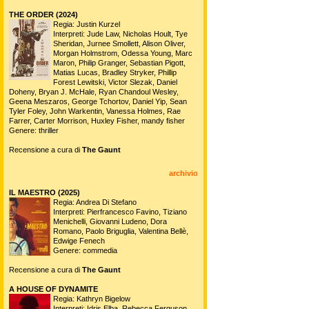
THE ORDER (2024)
Regia: Justin Kurzel
Interpreti: Jude Law, Nicholas Hoult, Tye
Sheridan, Jurnee Smollett, Alison Oliver,
Morgan Holmstrom, Odessa Young, Marc
Maron, Philip Granger, Sebastian Pigott,
Matias Lucas, Bradley Stryker, Phillip
Forest Lewitski, Victor Slezak, Daniel
Doheny, Bryan J. McHale, Ryan Chandoul Wesley,
Geena Meszaros, George Tchortov, Daniel Yip, Sean
Tyler Foley, John Warkentin, Vanessa Holmes, Rae
Farrer, Carter Morrison, Huxley Fisher, mandy fisher
Genere: thriller
Recensione a cura di
The Gaunt
archivio
IL MAESTRO (2025)
Regia: Andrea Di Stefano
Interpreti: Pierfrancesco Favino, Tiziano
Menichelli, Giovanni Ludeno, Dora
Romano, Paolo Briguglia, Valentina Bellè,
Edwige Fenech
Genere: commedia
Recensione a cura di
The Gaunt
A HOUSE OF DYNAMITE
Regia: Kathryn Bigelow
Interpreti: Idris Elba, Rebecca Ferguson,