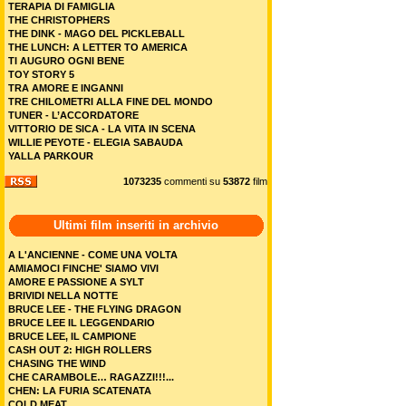
TERAPIA DI FAMIGLIA
THE CHRISTOPHERS
THE DINK - MAGO DEL PICKLEBALL
THE LUNCH: A LETTER TO AMERICA
TI AUGURO OGNI BENE
TOY STORY 5
TRA AMORE E INGANNI
TRE CHILOMETRI ALLA FINE DEL MONDO
TUNER - L’ACCORDATORE
VITTORIO DE SICA - LA VITA IN SCENA
WILLIE PEYOTE - ELEGIA SABAUDA
YALLA PARKOUR
1073235
commenti su
53872
film
Ultimi film inseriti in archivio
A L'ANCIENNE - COME UNA VOLTA
AMIAMOCI FINCHE' SIAMO VIVI
AMORE E PASSIONE A SYLT
BRIVIDI NELLA NOTTE
BRUCE LEE - THE FLYING DRAGON
BRUCE LEE IL LEGGENDARIO
BRUCE LEE, IL CAMPIONE
CASH OUT 2: HIGH ROLLERS
CHASING THE WIND
CHE CARAMBOLE… RAGAZZI!!!...
CHEN: LA FURIA SCATENATA
COLD MEAT