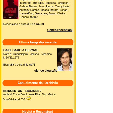
Interpreti: Idris Elba, Rebecca Ferguson,
Gabriel Basso, Jared Harris, Tracy Letts,
Anthony Ramos, Moses Ingram, Jonah
Hauer-King, Greta Lee, Jason Clarke
Genere: thriller
Recensione a cura di
The Gaunt
elenco recensioni
Ultima biografia inserita
GAEL GARCIA BERNAL
Nato a: Guadalajara - Jalisco - Messico
il: 30/11/1978
Biografia a cura di
luisa75
elenco biografie
Casualmente dall'archivio
BRIDGERTON - STAGIONE 2
regia di Tricia Brock, Alex Pillai, Tom Verica
Voto Visitatori: 7,0
Novità e Recensioni