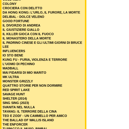
COLONY
CROCIERA CON DELITTO
DA HONG KONG: L'URLO, IL FURORE, LA MORTE
DELIBAL - DOLCE VELENO
GOOD FORTUNE
IL DIVORZIO DI ANDREA
IL GIUSTIZIERE GIALLO
IL KILLER GIOCA CON IL FUOCO
IL MONASTERO DELLA MORTE
IL PADRINO CINESE E GLI ULTIMI GIORNI DI BRUCE
LEE
INFLUENCERS
IO STO BENE
KUNG FU - FURIA, VIOLENZA E TERRORE
L'UOMO DI PECHINO
MADBALL
MAI FIDARSI DI MIO MARITO
MK ULTRA
MONSTER GRIZZLY
QUATTRO STORIE PER NON DORMIRE
RED SPIRIT LAKE
SAVAGE HUNT
SHELTER (2014)
SING SING (2023)
SVANITA NEL NULLA
TAYANG: IL TERRORE DELLA CINA
TEO E ZODI' - UN CAMMELLO PER AMICO
THE BALLAD OF WALLIS ISLAND
THE ENFORCER
TI SPACCO IL MUSO, BIMBA!