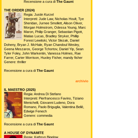
Recensione a cura di
The Gaunt
THE ORDER (2024)
Regia: Justin Kurzel
Interpreti: Jude Law, Nicholas Hoult, Tye
Sheridan, Jurnee Smollett, Alison Oliver,
Morgan Holmstrom, Odessa Young, Marc
Maron, Philip Granger, Sebastian Pigott,
Matias Lucas, Bradley Stryker, Phillip
Forest Lewitski, Victor Slezak, Daniel
Doheny, Bryan J. McHale, Ryan Chandoul Wesley,
Geena Meszaros, George Tchortov, Daniel Yip, Sean
Tyler Foley, John Warkentin, Vanessa Holmes, Rae
Farrer, Carter Morrison, Huxley Fisher, mandy fisher
Genere: thriller
Recensione a cura di
The Gaunt
archivio
IL MAESTRO (2025)
Regia: Andrea Di Stefano
Interpreti: Pierfrancesco Favino, Tiziano
Menichelli, Giovanni Ludeno, Dora
Romano, Paolo Briguglia, Valentina Bellè,
Edwige Fenech
Genere: commedia
Recensione a cura di
The Gaunt
A HOUSE OF DYNAMITE
Regia: Kathryn Bigelow