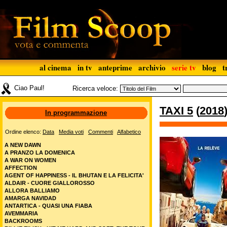
al cinema
in tv
anteprime
archivio
serie tv
blog
t
Ciao Paul!
Ricerca veloce:
TAXI 5
(
2018
In programmazione
Ordine elenco:
Data
Media voti
Commenti
Alfabetico
A NEW DAWN
A PRANZO LA DOMENICA
A WAR ON WOMEN
AFFECTION
AGENT OF HAPPINESS - IL BHUTAN E LA FELICITA'
ALDAIR - CUORE GIALLOROSSO
ALLORA BALLIAMO
AMARGA NAVIDAD
ANTARTICA - QUASI UNA FIABA
AVEMMARIA
BACKROOMS