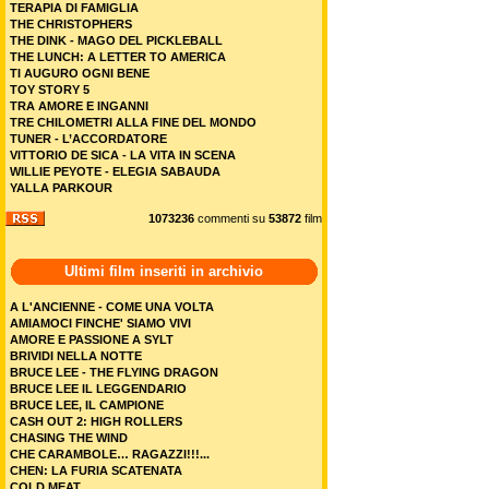
TERAPIA DI FAMIGLIA
THE CHRISTOPHERS
THE DINK - MAGO DEL PICKLEBALL
THE LUNCH: A LETTER TO AMERICA
TI AUGURO OGNI BENE
TOY STORY 5
TRA AMORE E INGANNI
TRE CHILOMETRI ALLA FINE DEL MONDO
TUNER - L’ACCORDATORE
VITTORIO DE SICA - LA VITA IN SCENA
WILLIE PEYOTE - ELEGIA SABAUDA
YALLA PARKOUR
1073236
commenti su
53872
film
Ultimi film inseriti in archivio
A L'ANCIENNE - COME UNA VOLTA
AMIAMOCI FINCHE' SIAMO VIVI
AMORE E PASSIONE A SYLT
BRIVIDI NELLA NOTTE
BRUCE LEE - THE FLYING DRAGON
BRUCE LEE IL LEGGENDARIO
BRUCE LEE, IL CAMPIONE
CASH OUT 2: HIGH ROLLERS
CHASING THE WIND
CHE CARAMBOLE… RAGAZZI!!!...
CHEN: LA FURIA SCATENATA
COLD MEAT