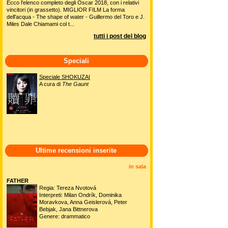
Ecco l'elenco completo degli Oscar 2018, con i relativi
vincitori (in grassetto). MIGLIOR FILM La forma
dell'acqua - The shape of water - Guillermo del Toro e J.
Miles Dale Chiamami col t...
tutti i post del blog
Speciali
Speciale SHOKUZAI
A cura di
The Gaunt
Ultime recensioni inserite
in sala
FATHER
Regia: Tereza Nvotová
Interpreti: Milan Ondrík, Dominika
Moravkova, Anna Geislerová, Peter
Bebjak, Jana Bittnerova
Genere: drammatico