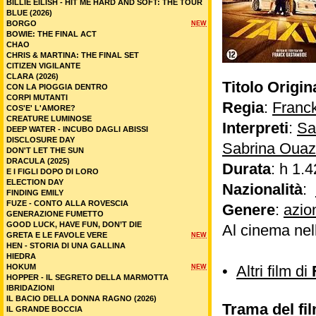
BILLIE EILISH - HIT ME HARD AND SOFT: THE TOUR
BLUE (2026)
BORGO
NEW
BOWIE: THE FINAL ACT
CHAO
CHRIS & MARTINA: THE FINAL SET
CITIZEN VIGILANTE
CLARA (2026)
Titolo Origin
CON LA PIOGGIA DENTRO
CORPI MUTANTI
Regia
:
Franc
COS'E' L'AMORE?
CREATURE LUMINOSE
Interpreti
:
Sa
DEEP WATER - INCUBO DAGLI ABISSI
DISCLOSURE DAY
Sabrina Ouaz
DON'T LET THE SUN
DRACULA (2025)
Durata
: h 1.4
E I FIGLI DOPO DI LORO
ELECTION DAY
Nazionalità
:
FINDING EMILY
FUZE - CONTO ALLA ROVESCIA
Genere
:
azio
GENERAZIONE FUMETTO
GOOD LUCK, HAVE FUN, DON’T DIE
Al cinema nel
GRETA E LE FAVOLE VERE
NEW
HEN - STORIA DI UNA GALLINA
HIEDRA
HOKUM
•
Altri film di
NEW
HOPPER - IL SEGRETO DELLA MARMOTTA
IBRIDAZIONI
IL BACIO DELLA DONNA RAGNO (2026)
Trama del fil
IL GRANDE BOCCIA