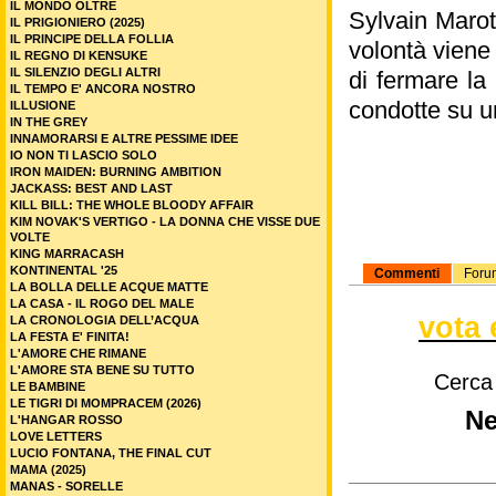
IL MONDO OLTRE
Sylvain Marot
IL PRIGIONIERO (2025)
IL PRINCIPE DELLA FOLLIA
volontà viene 
IL REGNO DI KENSUKE
IL SILENZIO DEGLI ALTRI
di fermare la 
IL TEMPO E' ANCORA NOSTRO
condotte su u
ILLUSIONE
IN THE GREY
INNAMORARSI E ALTRE PESSIME IDEE
IO NON TI LASCIO SOLO
IRON MAIDEN: BURNING AMBITION
JACKASS: BEST AND LAST
KILL BILL: THE WHOLE BLOODY AFFAIR
KIM NOVAK'S VERTIGO - LA DONNA CHE VISSE DUE
VOLTE
KING MARRACASH
KONTINENTAL '25
Commenti
Foru
LA BOLLA DELLE ACQUE MATTE
LA CASA - IL ROGO DEL MALE
vota 
LA CRONOLOGIA DELL’ACQUA
LA FESTA E' FINITA!
L'AMORE CHE RIMANE
L'AMORE STA BENE SU TUTTO
Cerca
LE BAMBINE
LE TIGRI DI MOMPRACEM (2026)
Ne
L'HANGAR ROSSO
LOVE LETTERS
LUCIO FONTANA, THE FINAL CUT
MAMA (2025)
MANAS - SORELLE