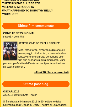
TUTTE INSIEME ALL'ABBAZIA
VELENO IN ALTA QUOTA
WHAT HAPPENED TO DOROTHY BELL?
YOUR HOST
Ultimo film commentato
COME TE NESSUNO MAI
stratoZ - voto: 5½
ATTENZIONE POSSIBILI SPOILEE
Meh, forse forse, azzardo a dire che è il
meno peggio di Muccino, e questo la dice
lunga visto che si tratta comunque di un
film che si assesta sulla mediocrità, vuoi
per la superficialità dell'insieme, vuoi per la recitazione
da galera di diver...
ultimi 20 film commentati
Ultimo post blog
OSCAR 2018
3/6/2018 10:08:03 AM - Kater
Si è celebrata il 4 marzo 2018 la 90° edizione della
Cerimonia degli Oscar, al Dolby Theatre di Los Angeles.