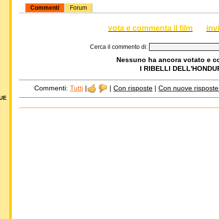
Commenti
Forum
vota e commenta il film
inv
Cerca il commento di:
Nessuno ha ancora votato e 
I RIBELLI DELL'HOND
Commenti:
Tutti
|
|
Con risposte
|
Con nuove risposte d
DUE