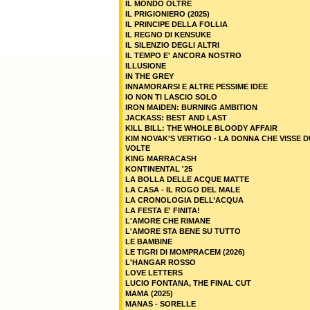
IL MONDO OLTRE
IL PRIGIONIERO (2025)
IL PRINCIPE DELLA FOLLIA
IL REGNO DI KENSUKE
IL SILENZIO DEGLI ALTRI
IL TEMPO E' ANCORA NOSTRO
ILLUSIONE
IN THE GREY
INNAMORARSI E ALTRE PESSIME IDEE
IO NON TI LASCIO SOLO
IRON MAIDEN: BURNING AMBITION
JACKASS: BEST AND LAST
KILL BILL: THE WHOLE BLOODY AFFAIR
KIM NOVAK'S VERTIGO - LA DONNA CHE VISSE 
VOLTE
KING MARRACASH
KONTINENTAL '25
LA BOLLA DELLE ACQUE MATTE
LA CASA - IL ROGO DEL MALE
LA CRONOLOGIA DELL’ACQUA
LA FESTA E' FINITA!
L'AMORE CHE RIMANE
L'AMORE STA BENE SU TUTTO
LE BAMBINE
LE TIGRI DI MOMPRACEM (2026)
L'HANGAR ROSSO
LOVE LETTERS
LUCIO FONTANA, THE FINAL CUT
MAMA (2025)
MANAS - SORELLE