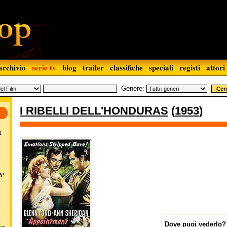
archivio
serie tv
blog
trailer
classifiche
speciali
registi
attori
Genere:
I RIBELLI DELL'HONDURAS
(
1953
)
o
A'
Dove puoi vederlo?