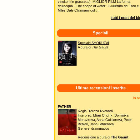
vincitori (in grassetto). MIGLIOR FILM La forma
dell'acqua - The shape of water - Guillermo del Toro e 
Miles Dale Chiamami col t...
tutti i post del b
Speciali
Speciale SHOKUZAI
A cura di
The Gaunt
Ultime recensioni inserite
in s
FATHER
Regia: Tereza Nvotová
Interpreti: Milan Ondrík, Dominika
Moravkova, Anna Geislerová, Peter
Bebjak, Jana Bittnerova
Genere: drammatico
Recensione a cura di
The Gaunt