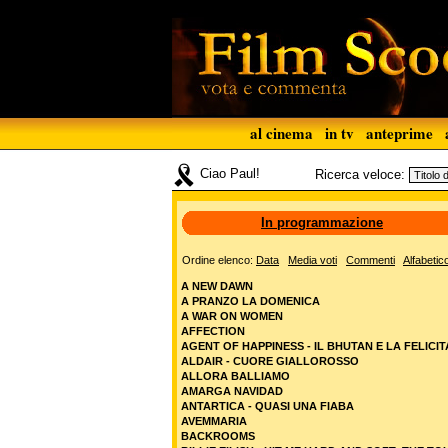
al cinema
in tv
anteprime
Ciao Paul!
Ricerca veloce:
In programmazione
Ordine elenco:
Data
Media voti
Commenti
Alfabetic
A NEW DAWN
A PRANZO LA DOMENICA
A WAR ON WOMEN
AFFECTION
AGENT OF HAPPINESS - IL BHUTAN E LA FELICIT
ALDAIR - CUORE GIALLOROSSO
ALLORA BALLIAMO
AMARGA NAVIDAD
ANTARTICA - QUASI UNA FIABA
AVEMMARIA
BACKROOMS