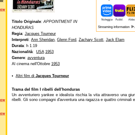
UR
NEW
Titolo Originale
:
APPOINTMENT IN
Streaming information
HONDURAS
Regia
:
Jacques Tourneur
Interpreti
:
Ann Sheridan
,
Glenn Ford
,
Zachary Scott
,
Jack Elam
Durata
: h 1.19
Nazionalità
:
USA
1953
Genere
:
avventura
Al cinema nell'Ottobre
1953
•
Altri film di
Jacques Tourneur
Trama del film I ribelli dell'honduras
Un avventuriero yankee e idealista rischia la vita attraverso una giun
ribelli. Gli sono compagni d'avventura una ragazza e quattro criminali e
NEW
NEW