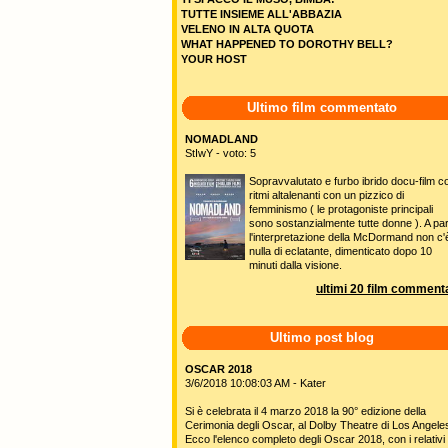
TUTTE INSIEME ALL'ABBAZIA
VELENO IN ALTA QUOTA
WHAT HAPPENED TO DOROTHY BELL?
YOUR HOST
Ultimo film commentato
NOMADLAND
StIwY - voto: 5
Sopravvalutato e furbo ibrido docu-film c
ritmi altalenanti con un pizzico di
femminismo ( le protagoniste principali
sono sostanzialmente tutte donne ). A pa
l'interpretazione della McDormand non c'
nulla di eclatante, dimenticato dopo 10
minuti dalla visione.
ultimi 20 film commenta
Ultimo post blog
OSCAR 2018
3/6/2018 10:08:03 AM - Kater
Si è celebrata il 4 marzo 2018 la 90° edizione della
Cerimonia degli Oscar, al Dolby Theatre di Los Angele
Ecco l'elenco completo degli Oscar 2018, con i relativi