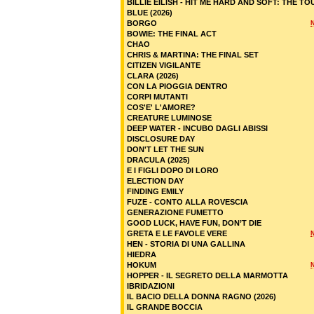
BILLIE EILISH - HIT ME HARD AND SOFT: THE TO
BLUE (2026)
BORGO
BOWIE: THE FINAL ACT
CHAO
CHRIS & MARTINA: THE FINAL SET
CITIZEN VIGILANTE
CLARA (2026)
CON LA PIOGGIA DENTRO
CORPI MUTANTI
COS'E' L'AMORE?
CREATURE LUMINOSE
DEEP WATER - INCUBO DAGLI ABISSI
DISCLOSURE DAY
DON'T LET THE SUN
DRACULA (2025)
E I FIGLI DOPO DI LORO
ELECTION DAY
FINDING EMILY
FUZE - CONTO ALLA ROVESCIA
GENERAZIONE FUMETTO
GOOD LUCK, HAVE FUN, DON’T DIE
GRETA E LE FAVOLE VERE
HEN - STORIA DI UNA GALLINA
HIEDRA
HOKUM
HOPPER - IL SEGRETO DELLA MARMOTTA
IBRIDAZIONI
IL BACIO DELLA DONNA RAGNO (2026)
IL GRANDE BOCCIA