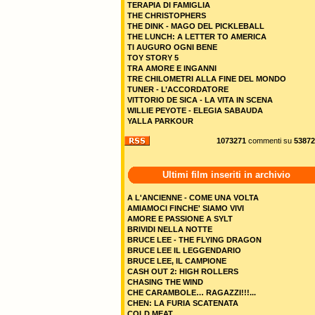
TERAPIA DI FAMIGLIA
THE CHRISTOPHERS
THE DINK - MAGO DEL PICKLEBALL
THE LUNCH: A LETTER TO AMERICA
TI AUGURO OGNI BENE
TOY STORY 5
TRA AMORE E INGANNI
TRE CHILOMETRI ALLA FINE DEL MONDO
TUNER - L’ACCORDATORE
VITTORIO DE SICA - LA VITA IN SCENA
WILLIE PEYOTE - ELEGIA SABAUDA
YALLA PARKOUR
1073271
commenti su
53872
Ultimi film inseriti in archivio
A L'ANCIENNE - COME UNA VOLTA
AMIAMOCI FINCHE' SIAMO VIVI
AMORE E PASSIONE A SYLT
BRIVIDI NELLA NOTTE
BRUCE LEE - THE FLYING DRAGON
BRUCE LEE IL LEGGENDARIO
BRUCE LEE, IL CAMPIONE
CASH OUT 2: HIGH ROLLERS
CHASING THE WIND
CHE CARAMBOLE… RAGAZZI!!!...
CHEN: LA FURIA SCATENATA
COLD MEAT