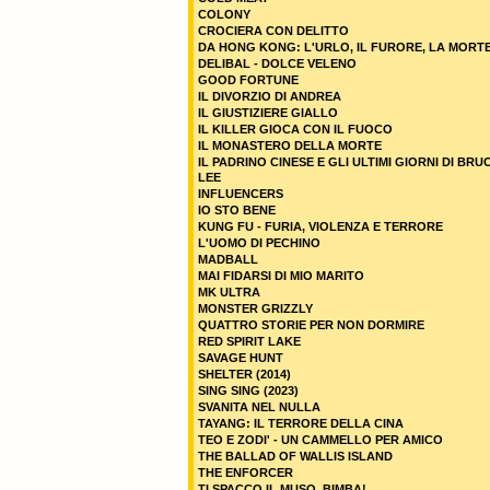
COLONY
CROCIERA CON DELITTO
DA HONG KONG: L'URLO, IL FURORE, LA MORT
DELIBAL - DOLCE VELENO
GOOD FORTUNE
IL DIVORZIO DI ANDREA
IL GIUSTIZIERE GIALLO
IL KILLER GIOCA CON IL FUOCO
IL MONASTERO DELLA MORTE
IL PADRINO CINESE E GLI ULTIMI GIORNI DI BRU
LEE
INFLUENCERS
IO STO BENE
KUNG FU - FURIA, VIOLENZA E TERRORE
L'UOMO DI PECHINO
MADBALL
MAI FIDARSI DI MIO MARITO
MK ULTRA
MONSTER GRIZZLY
QUATTRO STORIE PER NON DORMIRE
RED SPIRIT LAKE
SAVAGE HUNT
SHELTER (2014)
SING SING (2023)
SVANITA NEL NULLA
TAYANG: IL TERRORE DELLA CINA
TEO E ZODI' - UN CAMMELLO PER AMICO
THE BALLAD OF WALLIS ISLAND
THE ENFORCER
TI SPACCO IL MUSO, BIMBA!