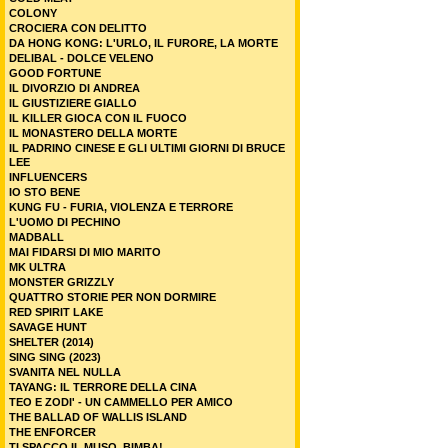
COLONY
CROCIERA CON DELITTO
DA HONG KONG: L'URLO, IL FURORE, LA MORTE
DELIBAL - DOLCE VELENO
GOOD FORTUNE
IL DIVORZIO DI ANDREA
IL GIUSTIZIERE GIALLO
IL KILLER GIOCA CON IL FUOCO
IL MONASTERO DELLA MORTE
IL PADRINO CINESE E GLI ULTIMI GIORNI DI BRUCE
LEE
INFLUENCERS
IO STO BENE
KUNG FU - FURIA, VIOLENZA E TERRORE
L'UOMO DI PECHINO
MADBALL
MAI FIDARSI DI MIO MARITO
MK ULTRA
MONSTER GRIZZLY
QUATTRO STORIE PER NON DORMIRE
RED SPIRIT LAKE
SAVAGE HUNT
SHELTER (2014)
SING SING (2023)
SVANITA NEL NULLA
TAYANG: IL TERRORE DELLA CINA
TEO E ZODI' - UN CAMMELLO PER AMICO
THE BALLAD OF WALLIS ISLAND
THE ENFORCER
TI SPACCO IL MUSO, BIMBA!