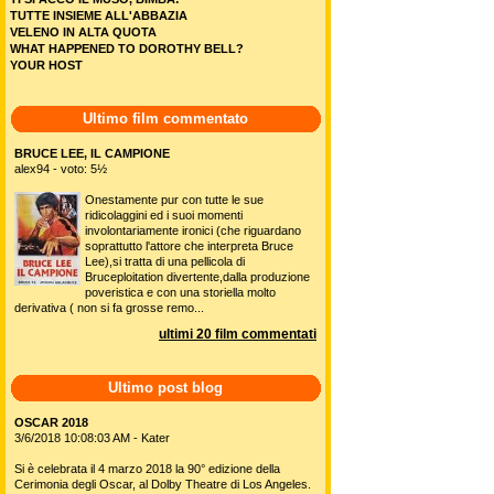
TUTTE INSIEME ALL'ABBAZIA
VELENO IN ALTA QUOTA
WHAT HAPPENED TO DOROTHY BELL?
YOUR HOST
Ultimo film commentato
BRUCE LEE, IL CAMPIONE
alex94 - voto: 5½
Onestamente pur con tutte le sue
ridicolaggini ed i suoi momenti
involontariamente ironici (che riguardano
soprattutto l'attore che interpreta Bruce
Lee),si tratta di una pellicola di
Bruceploitation divertente,dalla produzione
poveristica e con una storiella molto
derivativa ( non si fa grosse remo...
ultimi 20 film commentati
Ultimo post blog
OSCAR 2018
3/6/2018 10:08:03 AM - Kater
Si è celebrata il 4 marzo 2018 la 90° edizione della
Cerimonia degli Oscar, al Dolby Theatre di Los Angeles.