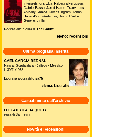
Interpreti: Idris Elba, Rebecca Ferguson,
Gabriel Basso, Jared Harris, Tracy Letts,
Anthony Ramos, Moses Ingram, Jonah
Hauer-King, Greta Lee, Jason Clarke
Genere: thriller
Recensione a cura di
The Gaunt
elenco recensioni
Ultima biografia inserita
GAEL GARCIA BERNAL
Nato a: Guadalajara - Jalisco - Messico
il: 30/11/1978
Biografia a cura di
luisa75
elenco biografie
Casualmente dall'archivio
PECCATI AD ALTA QUOTA
regia di Sam Irvin
Novità e Recensioni