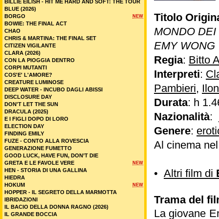
BILLIE EILISH - HIT ME HARD AND SOFT: THE TOUR
BLUE (2026)
Titolo Origin
BORGO
NEW
BOWIE: THE FINAL ACT
MONDO DEI 
CHAO
CHRIS & MARTINA: THE FINAL SET
EMY WONG
CITIZEN VIGILANTE
CLARA (2026)
Regia
:
Bitto A
CON LA PIOGGIA DENTRO
CORPI MUTANTI
Interpreti
:
Cl
COS'E' L'AMORE?
CREATURE LUMINOSE
Pambieri
,
Ilo
DEEP WATER - INCUBO DAGLI ABISSI
DISCLOSURE DAY
Durata
: h 1.4
DON'T LET THE SUN
DRACULA (2025)
Nazionalità
:
E I FIGLI DOPO DI LORO
ELECTION DAY
Genere
:
erot
FINDING EMILY
FUZE - CONTO ALLA ROVESCIA
Al cinema ne
GENERAZIONE FUMETTO
GOOD LUCK, HAVE FUN, DON’T DIE
GRETA E LE FAVOLE VERE
NEW
HEN - STORIA DI UNA GALLINA
•
Altri film di
HIEDRA
HOKUM
NEW
HOPPER - IL SEGRETO DELLA MARMOTTA
Trama del fi
IBRIDAZIONI
IL BACIO DELLA DONNA RAGNO (2026)
La giovane E
IL GRANDE BOCCIA