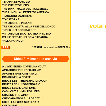
TERAPIA DI FAMIGLIA
THE CHRISTOPHERS
THE DINK - MAGO DEL PICKLEBALL
THE LUNCH: A LETTER TO AMERICA
TI AUGURO OGNI BENE
TOY STORY 5
TRA AMORE E INGANNI
vota 
TRE CHILOMETRI ALLA FINE DEL MONDO
TUNER - L’ACCORDATORE
VITTORIO DE SICA - LA VITA IN SCENA
WILLIE PEYOTE - ELEGIA SABAUDA
YALLA PARKOUR
1073251
commenti su
53872
film
Ultimi film inseriti in archivio
A L'ANCIENNE - COME UNA VOLTA
AMIAMOCI FINCHE' SIAMO VIVI
AMORE E PASSIONE A SYLT
BRIVIDI NELLA NOTTE
BRUCE LEE - THE FLYING DRAGON
BRUCE LEE IL LEGGENDARIO
BRUCE LEE, IL CAMPIONE
CASH OUT 2: HIGH ROLLERS
CHASING THE WIND
CHE CARAMBOLE… RAGAZZI!!!...
CHEN: LA FURIA SCATENATA
COLD MEAT