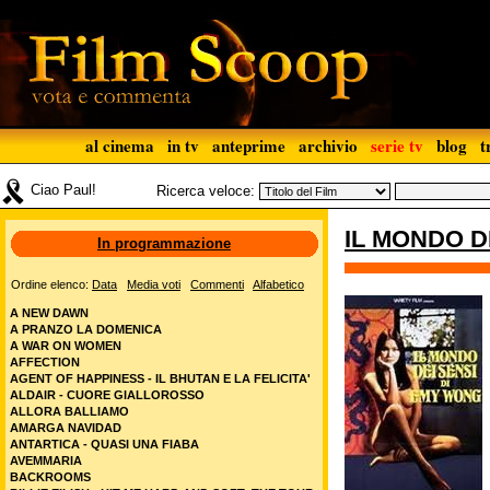
al cinema
in tv
anteprime
archivio
serie tv
blog
t
Ciao Paul!
Ricerca veloce:
IL MONDO D
In programmazione
Ordine elenco:
Data
Media voti
Commenti
Alfabetico
A NEW DAWN
A PRANZO LA DOMENICA
A WAR ON WOMEN
AFFECTION
AGENT OF HAPPINESS - IL BHUTAN E LA FELICITA'
ALDAIR - CUORE GIALLOROSSO
ALLORA BALLIAMO
AMARGA NAVIDAD
ANTARTICA - QUASI UNA FIABA
AVEMMARIA
BACKROOMS