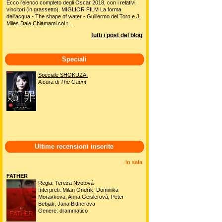
Ecco l'elenco completo degli Oscar 2018, con i relativi
vincitori (in grassetto). MIGLIOR FILM La forma
dell'acqua - The shape of water - Guillermo del Toro e J.
Miles Dale Chiamami col t...
tutti i post del blog
Speciali
Speciale SHOKUZAI
A cura di
The Gaunt
Ultime recensioni inserite
in sala
FATHER
Regia: Tereza Nvotová
Interpreti: Milan Ondrík, Dominika
Moravkova, Anna Geislerová, Peter
Bebjak, Jana Bittnerova
Genere: drammatico