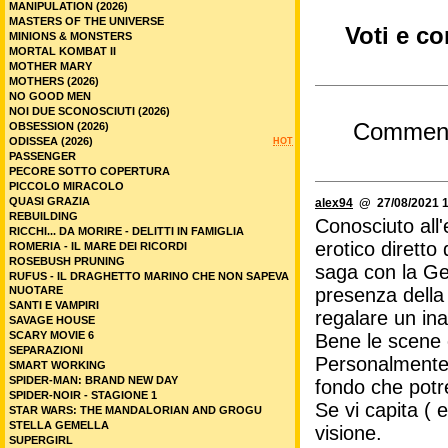
MANIPULATION (2026)
MASTERS OF THE UNIVERSE
Voti e c
MINIONS & MONSTERS
MORTAL KOMBAT II
MOTHER MARY
MOTHERS (2026)
NO GOOD MEN
NOI DUE SCONOSCIUTI (2026)
Commen
OBSESSION (2026)
ODISSEA (2026)
HOT
PASSENGER
PECORE SOTTO COPERTURA
PICCOLO MIRACOLO
QUASI GRAZIA
alex94
@ 27/08/2021 1
REBUILDING
Conosciuto all'
RICCHI... DA MORIRE - DELITTI IN FAMIGLIA
erotico diretto
ROMERIA - IL MARE DEI RICORDI
ROSEBUSH PRUNING
saga con la Ge
RUFUS - IL DRAGHETTO MARINO CHE NON SAPEVA
NUOTARE
presenza della
SANTI E VAMPIRI
regalare un ina
SAVAGE HOUSE
SCARY MOVIE 6
Bene le scene e
SEPARAZIONI
Personalmente 
SMART WORKING
SPIDER-MAN: BRAND NEW DAY
fondo che potre
SPIDER-NOIR - STAGIONE 1
Se vi capita ( 
STAR WARS: THE MANDALORIAN AND GROGU
STELLA GEMELLA
visione.
SUPERGIRL