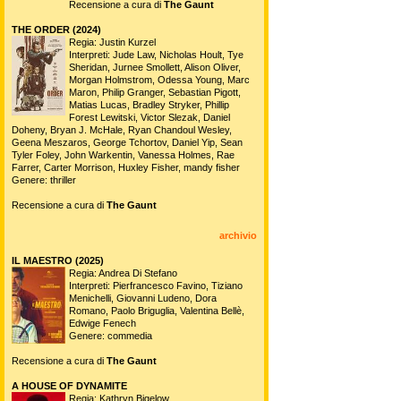
Recensione a cura di
The Gaunt
THE ORDER (2024)
Regia: Justin Kurzel
Interpreti: Jude Law, Nicholas Hoult, Tye
Sheridan, Jurnee Smollett, Alison Oliver,
Morgan Holmstrom, Odessa Young, Marc
Maron, Philip Granger, Sebastian Pigott,
Matias Lucas, Bradley Stryker, Phillip
Forest Lewitski, Victor Slezak, Daniel
Doheny, Bryan J. McHale, Ryan Chandoul Wesley,
Geena Meszaros, George Tchortov, Daniel Yip, Sean
Tyler Foley, John Warkentin, Vanessa Holmes, Rae
Farrer, Carter Morrison, Huxley Fisher, mandy fisher
Genere: thriller
Recensione a cura di
The Gaunt
archivio
IL MAESTRO (2025)
Regia: Andrea Di Stefano
Interpreti: Pierfrancesco Favino, Tiziano
Menichelli, Giovanni Ludeno, Dora
Romano, Paolo Briguglia, Valentina Bellè,
Edwige Fenech
Genere: commedia
Recensione a cura di
The Gaunt
A HOUSE OF DYNAMITE
Regia: Kathryn Bigelow