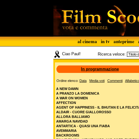
al cinema
in tv
anteprime
Ciao Paul!
Ricerca veloce:
In programmazione
Ordine elenco:
Data
Media voti
Commenti
Alfabetic
A NEW DAWN
A PRANZO LA DOMENICA
A WAR ON WOMEN
AFFECTION
AGENT OF HAPPINESS - IL BHUTAN E LA FELICIT
ALDAIR - CUORE GIALLOROSSO
ALLORA BALLIAMO
AMARGA NAVIDAD
ANTARTICA - QUASI UNA FIABA
AVEMMARIA
BACKROOMS