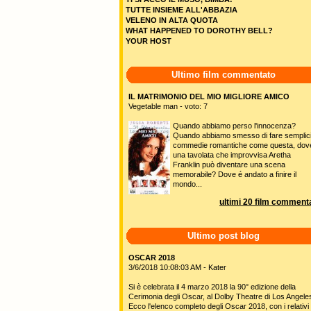
TUTTE INSIEME ALL'ABBAZIA
VELENO IN ALTA QUOTA
WHAT HAPPENED TO DOROTHY BELL?
YOUR HOST
Ultimo film commentato
IL MATRIMONIO DEL MIO MIGLIORE AMICO
Vegetable man - voto: 7
Quando abbiamo perso l'innocenza?
Quando abbiamo smesso di fare semplic
commedie romantiche come questa, dov
una tavolata che improvvisa Aretha
Franklin può diventare una scena
memorabile? Dove é andato a finire il
mondo...
ultimi 20 film commenta
Ultimo post blog
OSCAR 2018
3/6/2018 10:08:03 AM - Kater
Si è celebrata il 4 marzo 2018 la 90° edizione della
Cerimonia degli Oscar, al Dolby Theatre di Los Angele
Ecco l'elenco completo degli Oscar 2018, con i relativi