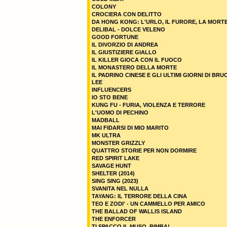
COLONY
CROCIERA CON DELITTO
DA HONG KONG: L'URLO, IL FURORE, LA MORT
DELIBAL - DOLCE VELENO
GOOD FORTUNE
IL DIVORZIO DI ANDREA
IL GIUSTIZIERE GIALLO
IL KILLER GIOCA CON IL FUOCO
IL MONASTERO DELLA MORTE
IL PADRINO CINESE E GLI ULTIMI GIORNI DI BRU
LEE
INFLUENCERS
IO STO BENE
KUNG FU - FURIA, VIOLENZA E TERRORE
L'UOMO DI PECHINO
MADBALL
MAI FIDARSI DI MIO MARITO
MK ULTRA
MONSTER GRIZZLY
QUATTRO STORIE PER NON DORMIRE
RED SPIRIT LAKE
SAVAGE HUNT
SHELTER (2014)
SING SING (2023)
SVANITA NEL NULLA
TAYANG: IL TERRORE DELLA CINA
TEO E ZODI' - UN CAMMELLO PER AMICO
THE BALLAD OF WALLIS ISLAND
THE ENFORCER
TI SPACCO IL MUSO, BIMBA!