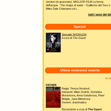
vincitori (in grassetto). MIGLIOR FILM La forma
dell'acqua - The shape of water - Guillermo del Toro e 
Miles Dale Chiamami col t...
tutti i post del b
Speciali
Speciale SHOKUZAI
A cura di
The Gaunt
Ultime recensioni inserite
in s
FATHER
Regia: Tereza Nvotová
Interpreti: Milan Ondrík, Dominika
Moravkova, Anna Geislerová, Peter
Bebjak, Jana Bittnerova
Genere: drammatico
Recensione a cura di
The Gaunt