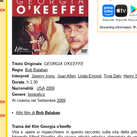
UR
NEW
Streaming information
Titolo Originale
:
GEORGIA O'KEEFFE
Regia
:
Bob Balaban
Interpreti
:
Jeremy Irons
,
Joan Allen
,
Linda Emond
,
Tyne Daly
,
Henry 
Durata
: h 1.30
Nazionalità
:
USA
2009
Genere
:
biografico
Al cinema nel Settembre
2009
NEW
•
Altri film di
Bob Balaban
NEW
Trama del film Georgia o'keeffe
Vita e opere si rispecchiano in questo racconto sulla vita della pit
fotografo Alfred Stieglitz alla vivace attività artistica alimentata da u