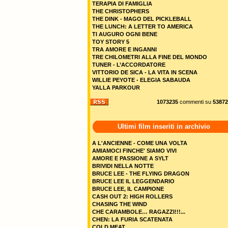
TERAPIA DI FAMIGLIA
THE CHRISTOPHERS
THE DINK - MAGO DEL PICKLEBALL
THE LUNCH: A LETTER TO AMERICA
TI AUGURO OGNI BENE
TOY STORY 5
TRA AMORE E INGANNI
TRE CHILOMETRI ALLA FINE DEL MONDO
TUNER - L’ACCORDATORE
VITTORIO DE SICA - LA VITA IN SCENA
WILLIE PEYOTE - ELEGIA SABAUDA
YALLA PARKOUR
1073235
commenti su
53872
Ultimi film inseriti in archivio
A L'ANCIENNE - COME UNA VOLTA
AMIAMOCI FINCHE' SIAMO VIVI
AMORE E PASSIONE A SYLT
BRIVIDI NELLA NOTTE
BRUCE LEE - THE FLYING DRAGON
BRUCE LEE IL LEGGENDARIO
BRUCE LEE, IL CAMPIONE
CASH OUT 2: HIGH ROLLERS
CHASING THE WIND
CHE CARAMBOLE… RAGAZZI!!!...
CHEN: LA FURIA SCATENATA
COLD MEAT