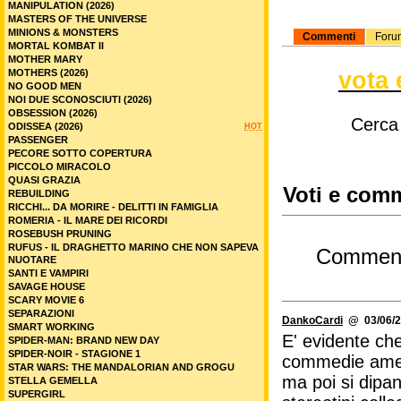
MANIPULATION (2026)
MASTERS OF THE UNIVERSE
MINIONS & MONSTERS
Commenti
Foru
MORTAL KOMBAT II
MOTHER MARY
vota 
MOTHERS (2026)
NO GOOD MEN
NOI DUE SCONOSCIUTI (2026)
OBSESSION (2026)
Cerca
ODISSEA (2026)
HOT
PASSENGER
PECORE SOTTO COPERTURA
PICCOLO MIRACOLO
QUASI GRAZIA
Voti e comm
REBUILDING
RICCHI... DA MORIRE - DELITTI IN FAMIGLIA
ROMERIA - IL MARE DEI RICORDI
ROSEBUSH PRUNING
RUFUS - IL DRAGHETTO MARINO CHE NON SAPEVA
Commen
NUOTARE
SANTI E VAMPIRI
SAVAGE HOUSE
SCARY MOVIE 6
SEPARAZIONI
DankoCardi
@ 03/06/2
SMART WORKING
E' evidente ch
SPIDER-MAN: BRAND NEW DAY
SPIDER-NOIR - STAGIONE 1
commedie ameri
STAR WARS: THE MANDALORIAN AND GROGU
ma poi si dipan
STELLA GEMELLA
SUPERGIRL