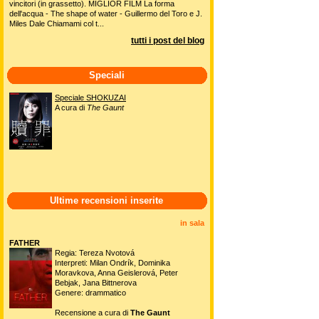
vincitori (in grassetto). MIGLIOR FILM La forma
dell'acqua - The shape of water - Guillermo del Toro e J.
Miles Dale Chiamami col t...
tutti i post del blog
Speciali
Speciale SHOKUZAI
A cura di
The Gaunt
Ultime recensioni inserite
in sala
FATHER
Regia: Tereza Nvotová
Interpreti: Milan Ondrík, Dominika
Moravkova, Anna Geislerová, Peter
Bebjak, Jana Bittnerova
Genere: drammatico
Recensione a cura di
The Gaunt