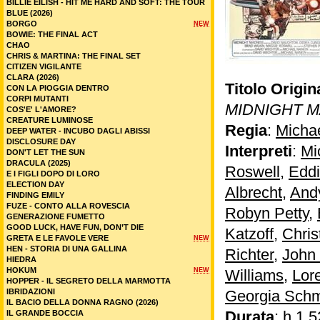
BILLIE EILISH - HIT ME HARD AND SOFT: THE TOUR
BLUE (2026)
BORGO
NEW
BOWIE: THE FINAL ACT
CHAO
CHRIS & MARTINA: THE FINAL SET
CITIZEN VIGILANTE
CLARA (2026)
Titolo Origin
CON LA PIOGGIA DENTRO
CORPI MUTANTI
MIDNIGHT 
COS'E' L'AMORE?
CREATURE LUMINOSE
Regia
:
Micha
DEEP WATER - INCUBO DAGLI ABISSI
DISCLOSURE DAY
Interpreti
:
Mi
DON'T LET THE SUN
DRACULA (2025)
Roswell
,
Edd
E I FIGLI DOPO DI LORO
ELECTION DAY
Albrecht
,
And
FINDING EMILY
FUZE - CONTO ALLA ROVESCIA
Robyn Petty
,
GENERAZIONE FUMETTO
GOOD LUCK, HAVE FUN, DON’T DIE
Katzoff
,
Chris
GRETA E LE FAVOLE VERE
NEW
HEN - STORIA DI UNA GALLINA
Richter
,
John 
HIEDRA
HOKUM
NEW
Williams
,
Lor
HOPPER - IL SEGRETO DELLA MARMOTTA
IBRIDAZIONI
Georgia Schm
IL BACIO DELLA DONNA RAGNO (2026)
Durata
: h 1.5
IL GRANDE BOCCIA