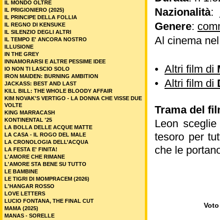
IL MONDO OLTRE
Nazionalità
:
IL PRIGIONIERO (2025)
IL PRINCIPE DELLA FOLLIA
Genere
:
com
IL REGNO DI KENSUKE
IL SILENZIO DEGLI ALTRI
Al cinema ne
IL TEMPO E' ANCORA NOSTRO
ILLUSIONE
IN THE GREY
INNAMORARSI E ALTRE PESSIME IDEE
•
Altri film di
IO NON TI LASCIO SOLO
IRON MAIDEN: BURNING AMBITION
•
Altri film di
JACKASS: BEST AND LAST
KILL BILL: THE WHOLE BLOODY AFFAIR
KIM NOVAK'S VERTIGO - LA DONNA CHE VISSE DUE
VOLTE
Trama del fil
KING MARRACASH
KONTINENTAL '25
Leon sceglie 
LA BOLLA DELLE ACQUE MATTE
tesoro per tu
LA CASA - IL ROGO DEL MALE
LA CRONOLOGIA DELL’ACQUA
che le portano
LA FESTA E' FINITA!
L'AMORE CHE RIMANE
L'AMORE STA BENE SU TUTTO
LE BAMBINE
LE TIGRI DI MOMPRACEM (2026)
L'HANGAR ROSSO
LOVE LETTERS
LUCIO FONTANA, THE FINAL CUT
Voto 
MAMA (2025)
MANAS - SORELLE