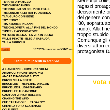
stereotipi colleg
TERAPIA DI FAMIGLIA
ragazzi protago
THE CHRISTOPHERS
THE DINK - MAGO DEL PICKLEBALL
decisamente or
THE LUNCH: A LETTER TO AMERICA
del genere con 
TI AUGURO OGNI BENE
TOY STORY 5
'80, soprattutt
TRA AMORE E INGANNI
TRE CHILOMETRI ALLA FINE DEL MONDO
nudo). Alla fi
TUNER - L’ACCORDATORE
troppo stupido 
VITTORIO DE SICA - LA VITA IN SCENA
WILLIE PEYOTE - ELEGIA SABAUDA
Comunque gli va
YALLA PARKOUR
diversi attori
1073299
commenti su
53872
film
protagonista D
Ultimi film inseriti in archivio
A L'ANCIENNE - COME UNA VOLTA
AMIAMOCI FINCHE' SIAMO VIVI
AMORE E PASSIONE A SYLT
vota 
BRIVIDI NELLA NOTTE
BRUCE LEE - THE FLYING DRAGON
BRUCE LEE IL LEGGENDARIO
BRUCE LEE, IL CAMPIONE
CASH OUT 2: HIGH ROLLERS
CHASING THE WIND
CHE CARAMBOLE… RAGAZZI!!!...
CHEN: LA FURIA SCATENATA
COLD MEAT