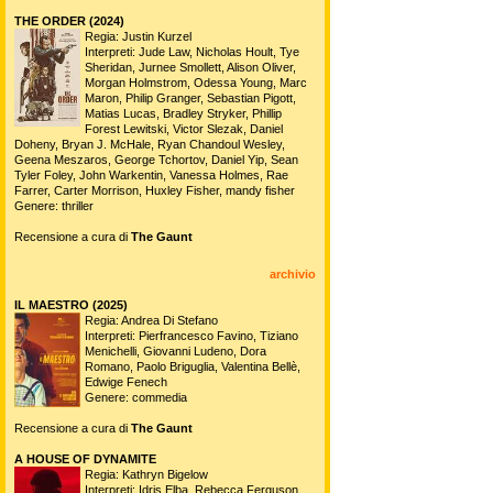
THE ORDER (2024)
Regia: Justin Kurzel
Interpreti: Jude Law, Nicholas Hoult, Tye
Sheridan, Jurnee Smollett, Alison Oliver,
Morgan Holmstrom, Odessa Young, Marc
Maron, Philip Granger, Sebastian Pigott,
Matias Lucas, Bradley Stryker, Phillip
Forest Lewitski, Victor Slezak, Daniel
Doheny, Bryan J. McHale, Ryan Chandoul Wesley,
Geena Meszaros, George Tchortov, Daniel Yip, Sean
Tyler Foley, John Warkentin, Vanessa Holmes, Rae
Farrer, Carter Morrison, Huxley Fisher, mandy fisher
Genere: thriller
Recensione a cura di
The Gaunt
archivio
IL MAESTRO (2025)
Regia: Andrea Di Stefano
Interpreti: Pierfrancesco Favino, Tiziano
Menichelli, Giovanni Ludeno, Dora
Romano, Paolo Briguglia, Valentina Bellè,
Edwige Fenech
Genere: commedia
Recensione a cura di
The Gaunt
A HOUSE OF DYNAMITE
Regia: Kathryn Bigelow
Interpreti: Idris Elba, Rebecca Ferguson,