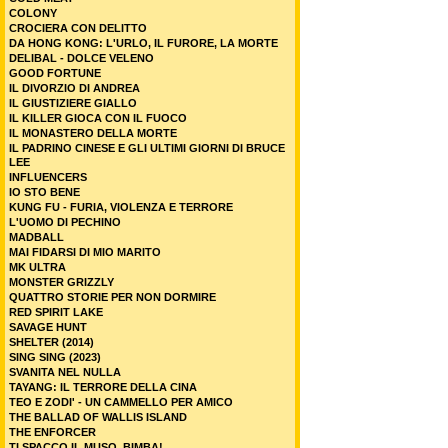
COLONY
CROCIERA CON DELITTO
DA HONG KONG: L'URLO, IL FURORE, LA MORTE
DELIBAL - DOLCE VELENO
GOOD FORTUNE
IL DIVORZIO DI ANDREA
IL GIUSTIZIERE GIALLO
IL KILLER GIOCA CON IL FUOCO
IL MONASTERO DELLA MORTE
IL PADRINO CINESE E GLI ULTIMI GIORNI DI BRUCE
LEE
INFLUENCERS
IO STO BENE
KUNG FU - FURIA, VIOLENZA E TERRORE
L'UOMO DI PECHINO
MADBALL
MAI FIDARSI DI MIO MARITO
MK ULTRA
MONSTER GRIZZLY
QUATTRO STORIE PER NON DORMIRE
RED SPIRIT LAKE
SAVAGE HUNT
SHELTER (2014)
SING SING (2023)
SVANITA NEL NULLA
TAYANG: IL TERRORE DELLA CINA
TEO E ZODI' - UN CAMMELLO PER AMICO
THE BALLAD OF WALLIS ISLAND
THE ENFORCER
TI SPACCO IL MUSO, BIMBA!