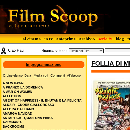
al cinema
in tv
anteprime
archivio
serie tv
blog
t
Ciao Paul!
Ricerca veloce:
FOLLIA DI 
In programmazione
Ordine elenco:
Data
Media voti
Commenti
Alfabetico
A NEW DAWN
A PRANZO LA DOMENICA
A WAR ON WOMEN
AFFECTION
AGENT OF HAPPINESS - IL BHUTAN E LA FELICITA'
ALDAIR - CUORE GIALLOROSSO
ALLORA BALLIAMO
AMARGA NAVIDAD
ANTARTICA - QUASI UNA FIABA
AVEMMARIA
BACKROOMS