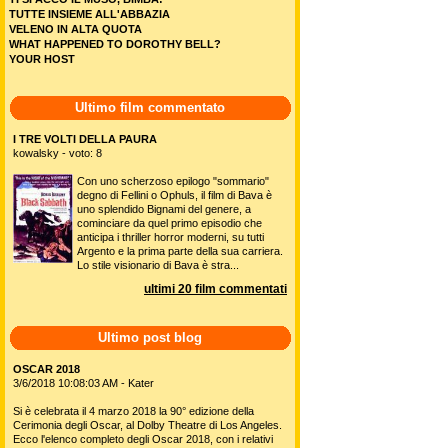
TUTTE INSIEME ALL'ABBAZIA
VELENO IN ALTA QUOTA
WHAT HAPPENED TO DOROTHY BELL?
YOUR HOST
Ultimo film commentato
I TRE VOLTI DELLA PAURA
kowalsky - voto: 8
Con uno scherzoso epilogo "sommario"
degno di Fellini o Ophuls, il film di Bava è
uno splendido Bignami del genere, a
cominciare da quel primo episodio che
anticipa i thriller horror moderni, su tutti
Argento e la prima parte della sua carriera.
Lo stile visionario di Bava è stra...
ultimi 20 film commentati
Ultimo post blog
OSCAR 2018
3/6/2018 10:08:03 AM - Kater
Si è celebrata il 4 marzo 2018 la 90° edizione della
Cerimonia degli Oscar, al Dolby Theatre di Los Angeles.
Ecco l'elenco completo degli Oscar 2018, con i relativi