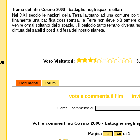
Trama del film Cosmo 2000 - battaglie negli spazi stellari
Nel XXI secolo le nazioni della Terra lavorano ad una comune politi
finalmente una pacifica coesistenza, la Terra non deve più temere con
venire ormai soltanto dallo spazio... Il pericolo tanto temuto diventa r
cintura dei satelliti posti a difesa del nostro pianeta.
Voto Visitatori:
3,5
DUE
Commenti
Forum
vota e commenta il film
inv
Cerca il commento di:
Voti e commenti su Cosmo 2000 - battaglie negli spa
Pagina
di
1