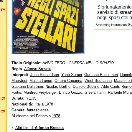
UR
NEW
Streaming information
Titolo Originale
:
ANNO ZERO - GUERRA NELLO SPAZIO
Regia
:
Alfonso Brescia
Interpreti
:
John Richardson
,
Yanti Somer
,
Gaetano Ballestrieri
,
Daniel
Maestosi
,
Malisa Longo
,
Omero Capanna
,
West Buchanan
,
Massimo B
Gaetano Balistrieri
,
Nicolas Barthe
,
Daniele Bublino
,
Aldo Canti
,
Romeo
Fortis
,
Manfred Freyberger
,
Enrico Gozzo
,
Gisela Hahn
,
Raffaele Mura
Durata
: h 1.35
NEW
Nazionalità
:
Italia
1978
Genere
:
fantascienza
NEW
Al cinema nel Febbraio
1978
•
Altri film di
Alfonso Brescia