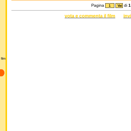
Pagina
di
1
vota e commenta il film
inv
film