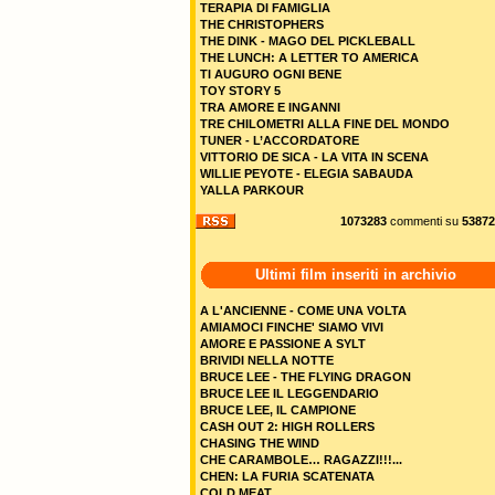
TERAPIA DI FAMIGLIA
THE CHRISTOPHERS
THE DINK - MAGO DEL PICKLEBALL
THE LUNCH: A LETTER TO AMERICA
TI AUGURO OGNI BENE
TOY STORY 5
TRA AMORE E INGANNI
TRE CHILOMETRI ALLA FINE DEL MONDO
TUNER - L’ACCORDATORE
VITTORIO DE SICA - LA VITA IN SCENA
WILLIE PEYOTE - ELEGIA SABAUDA
YALLA PARKOUR
1073283
commenti su
53872
Ultimi film inseriti in archivio
A L'ANCIENNE - COME UNA VOLTA
AMIAMOCI FINCHE' SIAMO VIVI
AMORE E PASSIONE A SYLT
BRIVIDI NELLA NOTTE
BRUCE LEE - THE FLYING DRAGON
BRUCE LEE IL LEGGENDARIO
BRUCE LEE, IL CAMPIONE
CASH OUT 2: HIGH ROLLERS
CHASING THE WIND
CHE CARAMBOLE… RAGAZZI!!!...
CHEN: LA FURIA SCATENATA
COLD MEAT