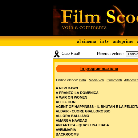
al cinema
in tv
anteprime
Ciao Paul!
Ricerca veloce:
In programmazione
Ordine elenco:
Data
Media voti
Commenti
Alfabetic
A NEW DAWN
A PRANZO LA DOMENICA
A WAR ON WOMEN
AFFECTION
AGENT OF HAPPINESS - IL BHUTAN E LA FELICIT
ALDAIR - CUORE GIALLOROSSO
ALLORA BALLIAMO
AMARGA NAVIDAD
ANTARTICA - QUASI UNA FIABA
AVEMMARIA
BACKROOMS