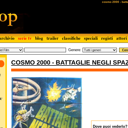
cosmo 2000 - battag
archivio
serie tv
blog
trailer
classifiche
speciali
registi
attori
Genere:
COSMO 2000 - BATTAGLIE NEGLI SPAZ
o
A'
Dove puoi vederlo?