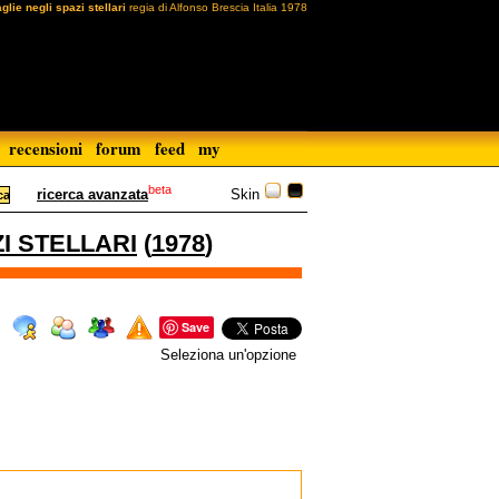
lie negli spazi stellari
regia di Alfonso Brescia Italia 1978
recensioni
forum
feed
my
beta
Skin
ricerca avanzata
I STELLARI
(
1978
)
Save
Seleziona un'opzione