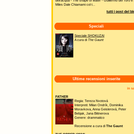
dell'acqua - The shape of water - Guillermo del Toro e 
Miles Dale Chiamami col t...
tutti i post del b
Speciali
Speciale SHOKUZAI
A cura di
The Gaunt
Ultime recensioni inserite
in s
FATHER
Regia: Tereza Nvotová
Interpreti: Milan Ondrík, Dominika
Moravkova, Anna Geislerová, Peter
Bebjak, Jana Bittnerova
Genere: drammatico
Recensione a cura di
The Gaunt