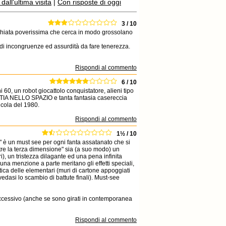
all'ultima visita
|
Con risposte di oggi
3 / 10
inchiata poverissima che cerca in modo grossolano
a di incongruenze ed assurdità da fare tenerezza.
Rispondi al commento
6 / 10
i 60, un robot giocattolo conquistatore, alieni tipo
TIA NELLO SPAZIO e tanta fantasia casereccia
icola del 1980.
Rispondi al commento
1½ / 10
ri" è un must see per ogni fanta assatanato che si
oltre la terza dimensione" sia (a suo modo) un
, un tristezza dilagante ed una pena infinita
. una menzione a parte meritano gli effetti speciali,
tica delle elementari (muri di cartone appoggiati
vedasi lo scambio di battute finali). Must-see
successivo (anche se sono girati in contemporanea
Rispondi al commento