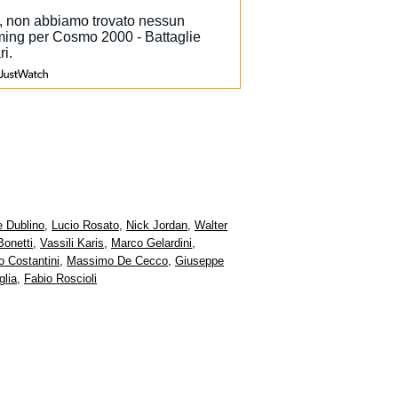
e Dublino
,
Lucio Rosato
,
Nick Jordan
,
Walter
onetti
,
Vassili Karis
,
Marco Gelardini
,
 Costantini
,
Massimo De Cecco
,
Giuseppe
glia
,
Fabio Roscioli