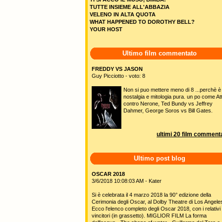
TUTTE INSIEME ALL'ABBAZIA
VELENO IN ALTA QUOTA
WHAT HAPPENED TO DOROTHY BELL?
YOUR HOST
Ultimo film commentato
FREDDY VS JASON
Guy Picciotto - voto: 8
Non si puo mettere meno di 8 ...perchè è
nostalgia e mitologia pura. un po come Att
contro Nerone, Ted Bundy vs Jeffrey
Dahmer, George Soros vs Bill Gates.
ultimi 20 film commenta
Ultimo post blog
OSCAR 2018
3/6/2018 10:08:03 AM - Kater
Si è celebrata il 4 marzo 2018 la 90° edizione della
Cerimonia degli Oscar, al Dolby Theatre di Los Angele
Ecco l'elenco completo degli Oscar 2018, con i relativi
vincitori (in grassetto). MIGLIOR FILM La forma