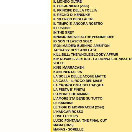
IL MONDO OLTRE
IL PRIGIONIERO (2025)
IL PRINCIPE DELLA FOLLIA
IL REGNO DI KENSUKE
IL SILENZIO DEGLI ALTRI
IL TEMPO E' ANCORA NOSTRO
ILLUSIONE
IN THE GREY
INNAMORARSI E ALTRE PESSIME IDEE
IO NON TI LASCIO SOLO
IRON MAIDEN: BURNING AMBITION
JACKASS: BEST AND LAST
KILL BILL: THE WHOLE BLOODY AFFAIR
KIM NOVAK'S VERTIGO - LA DONNA CHE VISSE 
VOLTE
KING MARRACASH
KONTINENTAL '25
LA BOLLA DELLE ACQUE MATTE
LA CASA - IL ROGO DEL MALE
LA CRONOLOGIA DELL’ACQUA
LA FESTA E' FINITA!
L'AMORE CHE RIMANE
L'AMORE STA BENE SU TUTTO
LE BAMBINE
LE TIGRI DI MOMPRACEM (2026)
L'HANGAR ROSSO
LOVE LETTERS
LUCIO FONTANA, THE FINAL CUT
MAMA (2025)
MANAS - SORELLE