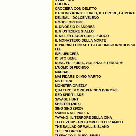
COLONY
CROCIERA CON DELITTO
DA HONG KONG: L'URLO, IL FURORE, LA MORT
DELIBAL - DOLCE VELENO
GOOD FORTUNE
IL DIVORZIO DI ANDREA
IL GIUSTIZIERE GIALLO
IL KILLER GIOCA CON IL FUOCO
IL MONASTERO DELLA MORTE
IL PADRINO CINESE E GLI ULTIMI GIORNI DI BRU
LEE
INFLUENCERS
IO STO BENE
KUNG FU - FURIA, VIOLENZA E TERRORE
L'UOMO DI PECHINO
MADBALL
MAI FIDARSI DI MIO MARITO
MK ULTRA
MONSTER GRIZZLY
QUATTRO STORIE PER NON DORMIRE
RED SPIRIT LAKE
SAVAGE HUNT
SHELTER (2014)
SING SING (2023)
SVANITA NEL NULLA
TAYANG: IL TERRORE DELLA CINA
TEO E ZODI' - UN CAMMELLO PER AMICO
THE BALLAD OF WALLIS ISLAND
THE ENFORCER
TI SPACCO IL MUSO, BIMBA!