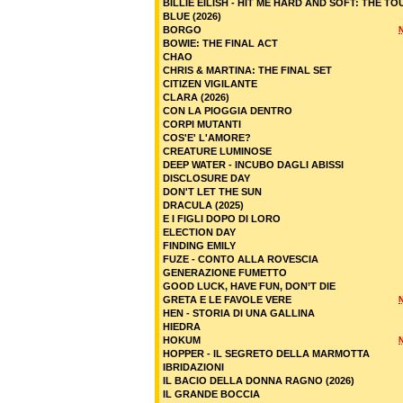
BILLIE EILISH - HIT ME HARD AND SOFT: THE TO
BLUE (2026)
BORGO
BOWIE: THE FINAL ACT
CHAO
CHRIS & MARTINA: THE FINAL SET
CITIZEN VIGILANTE
CLARA (2026)
CON LA PIOGGIA DENTRO
CORPI MUTANTI
COS'E' L'AMORE?
CREATURE LUMINOSE
DEEP WATER - INCUBO DAGLI ABISSI
DISCLOSURE DAY
DON'T LET THE SUN
DRACULA (2025)
E I FIGLI DOPO DI LORO
ELECTION DAY
FINDING EMILY
FUZE - CONTO ALLA ROVESCIA
GENERAZIONE FUMETTO
GOOD LUCK, HAVE FUN, DON’T DIE
GRETA E LE FAVOLE VERE
HEN - STORIA DI UNA GALLINA
HIEDRA
HOKUM
HOPPER - IL SEGRETO DELLA MARMOTTA
IBRIDAZIONI
IL BACIO DELLA DONNA RAGNO (2026)
IL GRANDE BOCCIA