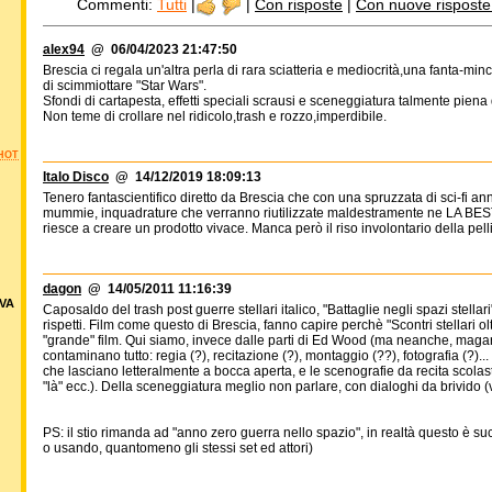
Commenti:
Tutti
|
|
Con risposte
|
Con nuove risposte d
alex94
@ 06/04/2023 21:47:50
Brescia ci regala un'altra perla di rara sciatteria e mediocrità,una fanta-m
di scimmiottare "Star Wars".
Sfondi di cartapesta, effetti speciali scrausi e sceneggiatura talmente pien
Non teme di crollare nel ridicolo,trash e rozzo,imperdibile.
HOT
Italo Disco
@ 14/12/2019 18:09:13
Tenero fantascientifico diretto da Brescia che con una spruzzata di sci-fi ann
mummie, inquadrature che verranno riutilizzate maldestramente ne LA BES
riesce a creare un prodotto vivace. Manca però il riso involontario della pell
dagon
@ 14/05/2011 11:16:39
VA
Caposaldo del trash post guerre stellari italico, "Battaglie negli spazi stella
rispetti. Film come questo di Brescia, fanno capire perchè "Scontri stellari 
"grande" film. Qui siamo, invece dalle parti di Ed Wood (ma neanche, magari)
contaminano tutto: regia (?), recitazione (?), montaggio (??), fotografia (?)..
che lasciano letteralmente a bocca aperta, e le scenografie da recita scolas
"là" ecc.). Della sceneggiatura meglio non parlare, con dialoghi da brivido (
PS: il stio rimanda ad "anno zero guerra nello spazio", in realtà questo è 
o usando, quantomeno gli stessi set ed attori)