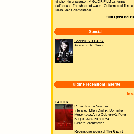
vincitori (in grassetto). MIGLIOR FILM La forma
dell'acqua - The shape of water - Guillermo del Toro e 
Miles Dale Chiamami col t...
tutti i post del b
Speciali
Speciale SHOKUZAI
A cura di
The Gaunt
Ultime recensioni inserite
in s
FATHER
Regia: Tereza Nvotová
Interpreti: Milan Ondrík, Dominika
Moravkova, Anna Geislerová, Peter
Bebjak, Jana Bittnerova
Genere: drammatico
Recensione a cura di
The Gaunt