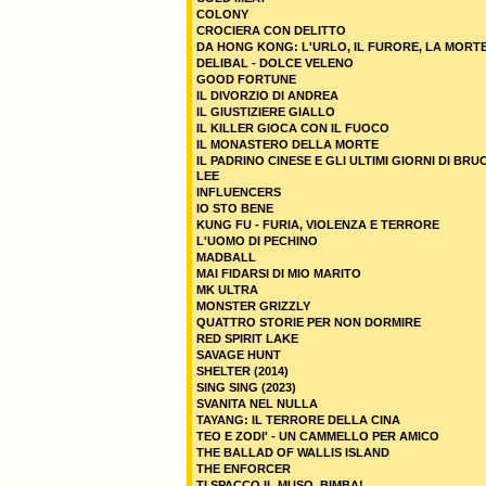
COLONY
CROCIERA CON DELITTO
DA HONG KONG: L'URLO, IL FURORE, LA MORT
DELIBAL - DOLCE VELENO
GOOD FORTUNE
IL DIVORZIO DI ANDREA
IL GIUSTIZIERE GIALLO
IL KILLER GIOCA CON IL FUOCO
IL MONASTERO DELLA MORTE
IL PADRINO CINESE E GLI ULTIMI GIORNI DI BRU
LEE
INFLUENCERS
IO STO BENE
KUNG FU - FURIA, VIOLENZA E TERRORE
L'UOMO DI PECHINO
MADBALL
MAI FIDARSI DI MIO MARITO
MK ULTRA
MONSTER GRIZZLY
QUATTRO STORIE PER NON DORMIRE
RED SPIRIT LAKE
SAVAGE HUNT
SHELTER (2014)
SING SING (2023)
SVANITA NEL NULLA
TAYANG: IL TERRORE DELLA CINA
TEO E ZODI' - UN CAMMELLO PER AMICO
THE BALLAD OF WALLIS ISLAND
THE ENFORCER
TI SPACCO IL MUSO, BIMBA!