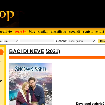
archivio
serie tv
blog
trailer
classifiche
speciali
registi
attori
Genere:
BACI DI NEVE
(
2021
)
o
A'
Dove puoi vederlo?