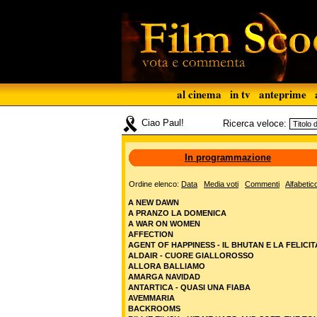
al cinema
in tv
anteprime
Ciao Paul!
Ricerca veloce:
In programmazione
Ordine elenco:
Data
Media voti
Commenti
Alfabetic
A NEW DAWN
A PRANZO LA DOMENICA
A WAR ON WOMEN
AFFECTION
AGENT OF HAPPINESS - IL BHUTAN E LA FELICIT
ALDAIR - CUORE GIALLOROSSO
ALLORA BALLIAMO
AMARGA NAVIDAD
ANTARTICA - QUASI UNA FIABA
AVEMMARIA
BACKROOMS