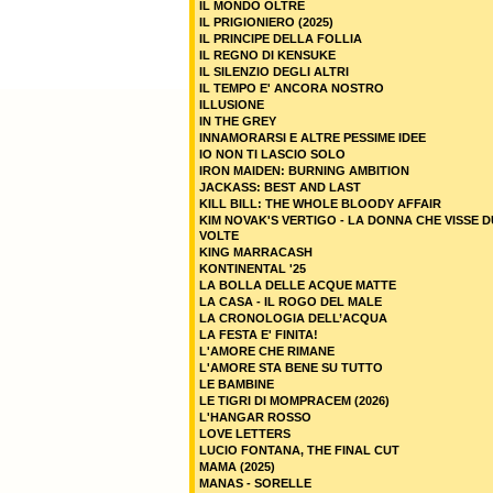
IL MONDO OLTRE
IL PRIGIONIERO (2025)
IL PRINCIPE DELLA FOLLIA
IL REGNO DI KENSUKE
IL SILENZIO DEGLI ALTRI
IL TEMPO E' ANCORA NOSTRO
ILLUSIONE
IN THE GREY
INNAMORARSI E ALTRE PESSIME IDEE
IO NON TI LASCIO SOLO
IRON MAIDEN: BURNING AMBITION
JACKASS: BEST AND LAST
KILL BILL: THE WHOLE BLOODY AFFAIR
KIM NOVAK'S VERTIGO - LA DONNA CHE VISSE 
VOLTE
KING MARRACASH
KONTINENTAL '25
LA BOLLA DELLE ACQUE MATTE
LA CASA - IL ROGO DEL MALE
LA CRONOLOGIA DELL’ACQUA
LA FESTA E' FINITA!
L'AMORE CHE RIMANE
L'AMORE STA BENE SU TUTTO
LE BAMBINE
LE TIGRI DI MOMPRACEM (2026)
L'HANGAR ROSSO
LOVE LETTERS
LUCIO FONTANA, THE FINAL CUT
MAMA (2025)
MANAS - SORELLE