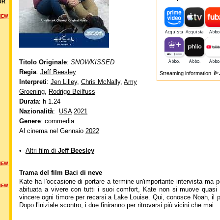
UR
NEW
Titolo Originale
:
SNOWKISSED
Regia
:
Jeff Beesley
Streaming information
Interpreti
:
Jen Lilley
,
Chris McNally
,
Amy
Groening
,
Rodrigo Beilfuss
Durata
: h 1.24
Nazionalità
:
USA
2021
Genere
:
commedia
Al cinema nel Gennaio
2022
•
Altri film di
Jeff Beesley
NEW
Trama del film Baci di neve
Kate ha l'occasione di portare a termine un'importante intervista ma 
NEW
abituata a vivere con tutti i suoi comfort, Kate non si muove quas
vincere ogni timore per recarsi a Lake Louise. Qui, conosce Noah, il pro
Dopo l'iniziale scontro, i due finiranno per ritrovarsi più vicini che mai.