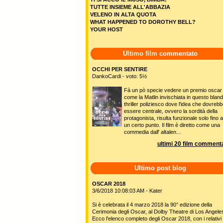
TUTTE INSIEME ALL'ABBAZIA
VELENO IN ALTA QUOTA
WHAT HAPPENED TO DOROTHY BELL?
YOUR HOST
Ultimo film commentato
OCCHI PER SENTIRE
DankoCardi - voto: 5½
Fà un pò specie vedere un premio oscar
come la Matlin invischiata in questo blan
thriller poliziesco dove l'idea che dovreb
essere centrale, ovvero la sordità della
protagonista, risulta funzionale solo fino 
un certo punto. Il film è diretto come una
commedia dall' altalen...
ultimi 20 film commenta
Ultimo post blog
OSCAR 2018
3/6/2018 10:08:03 AM - Kater
Si è celebrata il 4 marzo 2018 la 90° edizione della
Cerimonia degli Oscar, al Dolby Theatre di Los Angele
Ecco l'elenco completo degli Oscar 2018, con i relativi