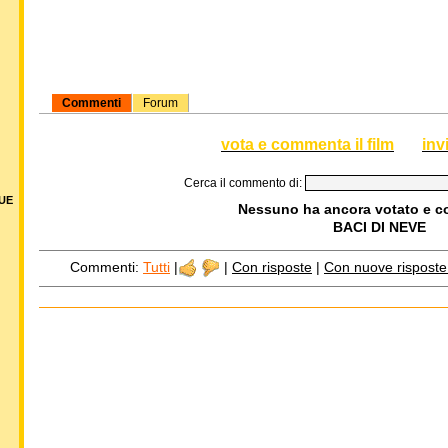
Commenti
Forum
vota e commenta il film
inv
Cerca il commento di:
DUE
Nessuno ha ancora votato e 
BACI DI NEVE
Commenti:
Tutti
|
|
Con risposte
|
Con nuove risposte d