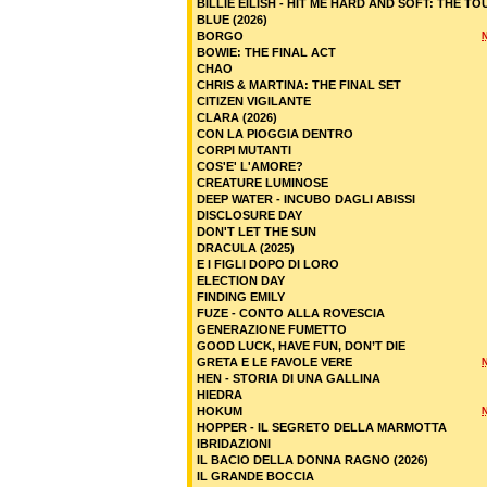
BILLIE EILISH - HIT ME HARD AND SOFT: THE TO
BLUE (2026)
BORGO
BOWIE: THE FINAL ACT
CHAO
CHRIS & MARTINA: THE FINAL SET
CITIZEN VIGILANTE
CLARA (2026)
CON LA PIOGGIA DENTRO
CORPI MUTANTI
COS'E' L'AMORE?
CREATURE LUMINOSE
DEEP WATER - INCUBO DAGLI ABISSI
DISCLOSURE DAY
DON'T LET THE SUN
DRACULA (2025)
E I FIGLI DOPO DI LORO
ELECTION DAY
FINDING EMILY
FUZE - CONTO ALLA ROVESCIA
GENERAZIONE FUMETTO
GOOD LUCK, HAVE FUN, DON’T DIE
GRETA E LE FAVOLE VERE
HEN - STORIA DI UNA GALLINA
HIEDRA
HOKUM
HOPPER - IL SEGRETO DELLA MARMOTTA
IBRIDAZIONI
IL BACIO DELLA DONNA RAGNO (2026)
IL GRANDE BOCCIA