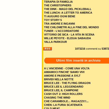
TERAPIA DI FAMIGLIA
THE CHRISTOPHERS
THE DINK - MAGO DEL PICKLEBALL
THE LUNCH: A LETTER TO AMERICA
TI AUGURO OGNI BENE
TOY STORY 5
TRA AMORE E INGANNI
TRE CHILOMETRI ALLA FINE DEL MONDO
TUNER - L’ACCORDATORE
VITTORIO DE SICA - LA VITA IN SCENA
WILLIE PEYOTE - ELEGIA SABAUDA
YALLA PARKOUR
1073216
commenti su
53872
Ultimi film inseriti in archivio
A L'ANCIENNE - COME UNA VOLTA
AMIAMOCI FINCHE' SIAMO VIVI
AMORE E PASSIONE A SYLT
BRIVIDI NELLA NOTTE
BRUCE LEE - THE FLYING DRAGON
BRUCE LEE IL LEGGENDARIO
BRUCE LEE, IL CAMPIONE
CASH OUT 2: HIGH ROLLERS
CHASING THE WIND
CHE CARAMBOLE… RAGAZZI!!!...
CHEN: LA FURIA SCATENATA
COLD MEAT