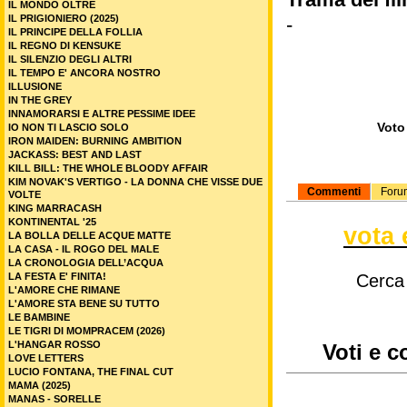
IL MONDO OLTRE
IL PRIGIONIERO (2025)
-
IL PRINCIPE DELLA FOLLIA
IL REGNO DI KENSUKE
IL SILENZIO DEGLI ALTRI
IL TEMPO E' ANCORA NOSTRO
ILLUSIONE
IN THE GREY
INNAMORARSI E ALTRE PESSIME IDEE
Voto 
IO NON TI LASCIO SOLO
IRON MAIDEN: BURNING AMBITION
JACKASS: BEST AND LAST
KILL BILL: THE WHOLE BLOODY AFFAIR
KIM NOVAK'S VERTIGO - LA DONNA CHE VISSE DUE
Commenti
Foru
VOLTE
KING MARRACASH
KONTINENTAL '25
vota 
LA BOLLA DELLE ACQUE MATTE
LA CASA - IL ROGO DEL MALE
LA CRONOLOGIA DELL’ACQUA
LA FESTA E' FINITA!
Cerca
L'AMORE CHE RIMANE
L'AMORE STA BENE SU TUTTO
LE BAMBINE
LE TIGRI DI MOMPRACEM (2026)
L'HANGAR ROSSO
Voti e c
LOVE LETTERS
LUCIO FONTANA, THE FINAL CUT
MAMA (2025)
MANAS - SORELLE