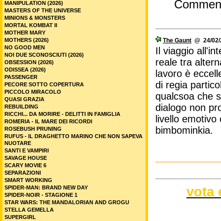
Commen
MANIPULATION (2026)
MASTERS OF THE UNIVERSE
MINIONS & MONSTERS
MORTAL KOMBAT II
MOTHER MARY
MOTHERS (2026)
The Gaunt
@ 24/02/2
NO GOOD MEN
Il viaggio all'
NOI DUE SCONOSCIUTI (2026)
reale tra alter
OBSESSION (2026)
ODISSEA (2026)
lavoro è eccell
PASSENGER
di regia partic
PECORE SOTTO COPERTURA
PICCOLO MIRACOLO
qualcsoa che si
QUASI GRAZIA
dialogo non pro
REBUILDING
RICCHI... DA MORIRE - DELITTI IN FAMIGLIA
livello emotivo 
ROMERIA - IL MARE DEI RICORDI
bimbominkia.
ROSEBUSH PRUNING
RUFUS - IL DRAGHETTO MARINO CHE NON SAPEVA
NUOTARE
SANTI E VAMPIRI
SAVAGE HOUSE
SCARY MOVIE 6
SEPARAZIONI
SMART WORKING
vota 
SPIDER-MAN: BRAND NEW DAY
SPIDER-NOIR - STAGIONE 1
STAR WARS: THE MANDALORIAN AND GROGU
STELLA GEMELLA
SUPERGIRL