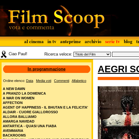
al cinema
in tv
anteprime
archivio
serie tv
blog
t
Ciao Paul!
Ricerca veloce:
AEGRI S
In programmazione
Ordine elenco:
Data
Media voti
Commenti
Alfabetico
A NEW DAWN
A PRANZO LA DOMENICA
A WAR ON WOMEN
AFFECTION
AGENT OF HAPPINESS - IL BHUTAN E LA FELICITA'
ALDAIR - CUORE GIALLOROSSO
ALLORA BALLIAMO
AMARGA NAVIDAD
ANTARTICA - QUASI UNA FIABA
AVEMMARIA
BACKROOMS