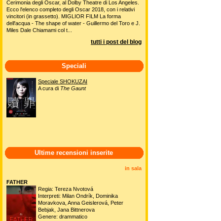
Cerimonia degli Oscar, al Dolby Theatre di Los Angeles.
Ecco l'elenco completo degli Oscar 2018, con i relativi
vincitori (in grassetto). MIGLIOR FILM La forma
dell'acqua - The shape of water - Guillermo del Toro e J.
Miles Dale Chiamami col t...
tutti i post del blog
Speciali
Speciale SHOKUZAI
A cura di
The Gaunt
Ultime recensioni inserite
in sala
FATHER
Regia: Tereza Nvotová
Interpreti: Milan Ondrík, Dominika
Moravkova, Anna Geislerová, Peter
Bebjak, Jana Bittnerova
Genere: drammatico