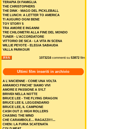
TERAPIA DI FAMIGLIA
THE CHRISTOPHERS
THE DINK - MAGO DEL PICKLEBALL
THE LUNCH: A LETTER TO AMERICA
TI AUGURO OGNI BENE
TOY STORY 5
TRA AMORE E INGANNI
TRE CHILOMETRI ALLA FINE DEL MONDO
TUNER - L’ACCORDATORE
VITTORIO DE SICA - LA VITA IN SCENA
WILLIE PEYOTE - ELEGIA SABAUDA
YALLA PARKOUR
1073216
commenti su
53872
film
Ultimi film inseriti in archivio
A L'ANCIENNE - COME UNA VOLTA
AMIAMOCI FINCHE' SIAMO VIVI
AMORE E PASSIONE A SYLT
BRIVIDI NELLA NOTTE
BRUCE LEE - THE FLYING DRAGON
BRUCE LEE IL LEGGENDARIO
BRUCE LEE, IL CAMPIONE
CASH OUT 2: HIGH ROLLERS
CHASING THE WIND
CHE CARAMBOLE… RAGAZZI!!!...
CHEN: LA FURIA SCATENATA
COLD MEAT