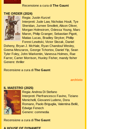
Recensione a cura di
The Gaunt
THE ORDER (2024)
Regia: Justin Kurzel
Interpreti: Jude Law, Nicholas Hoult, Tye
Sheridan, Jurnee Smollett, Alison Oliver,
Morgan Holmstrom, Odessa Young, Marc
Maron, Philip Granger, Sebastian Pigott,
Matias Lucas, Bradley Stryker, Phillip
Forest Lewitski, Victor Slezak, Daniel
Doheny, Bryan J. McHale, Ryan Chandoul Wesley,
Geena Meszaros, George Tchortov, Daniel Yip, Sean
Tyler Foley, John Warkentin, Vanessa Holmes, Rae
Farrer, Carter Morrison, Huxley Fisher, mandy fisher
Genere: thriller
Recensione a cura di
The Gaunt
archivio
IL MAESTRO (2025)
Regia: Andrea Di Stefano
Interpreti: Pierfrancesco Favino, Tiziano
Menichelli, Giovanni Ludeno, Dora
Romano, Paolo Briguglia, Valentina Bellè,
Edwige Fenech
Genere: commedia
Recensione a cura di
The Gaunt
A HOUSE OF DYNAMITE