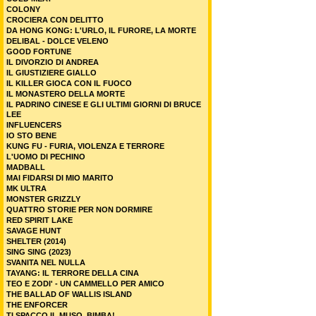
COLONY
CROCIERA CON DELITTO
DA HONG KONG: L'URLO, IL FURORE, LA MORTE
DELIBAL - DOLCE VELENO
GOOD FORTUNE
IL DIVORZIO DI ANDREA
IL GIUSTIZIERE GIALLO
IL KILLER GIOCA CON IL FUOCO
IL MONASTERO DELLA MORTE
IL PADRINO CINESE E GLI ULTIMI GIORNI DI BRUCE
LEE
INFLUENCERS
IO STO BENE
KUNG FU - FURIA, VIOLENZA E TERRORE
L'UOMO DI PECHINO
MADBALL
MAI FIDARSI DI MIO MARITO
MK ULTRA
MONSTER GRIZZLY
QUATTRO STORIE PER NON DORMIRE
RED SPIRIT LAKE
SAVAGE HUNT
SHELTER (2014)
SING SING (2023)
SVANITA NEL NULLA
TAYANG: IL TERRORE DELLA CINA
TEO E ZODI' - UN CAMMELLO PER AMICO
THE BALLAD OF WALLIS ISLAND
THE ENFORCER
TI SPACCO IL MUSO, BIMBA!