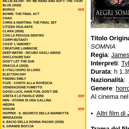
BILLIE EILISH - HIT ME HARD AND SOFT: THE TOUR
BLUE (2026)
BORGO
NEW
BOWIE: THE FINAL ACT
CHAO
CHRIS & MARTINA: THE FINAL SET
CITIZEN VIGILANTE
CLARA (2026)
CON LA PIOGGIA DENTRO
Titolo Origin
CORPI MUTANTI
COS'E' L'AMORE?
SOMNIA
CREATURE LUMINOSE
DEEP WATER - INCUBO DAGLI ABISSI
Regia
:
James
DISCLOSURE DAY
DON'T LET THE SUN
Interpreti
:
Ty
DRACULA (2025)
Durata
: h 1.3
E I FIGLI DOPO DI LORO
ELECTION DAY
Nazionalità
:
FINDING EMILY
FUZE - CONTO ALLA ROVESCIA
Genere
:
horr
GENERAZIONE FUMETTO
GOOD LUCK, HAVE FUN, DON’T DIE
Al cinema ne
GRETA E LE FAVOLE VERE
NEW
HEN - STORIA DI UNA GALLINA
HIEDRA
HOKUM
NEW
•
Altri film di
HOPPER - IL SEGRETO DELLA MARMOTTA
IBRIDAZIONI
IL BACIO DELLA DONNA RAGNO (2026)
IL GRANDE BOCCIA
Trama del fi