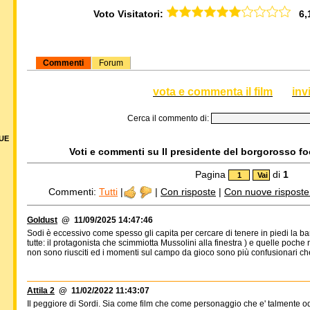
Voto Visitatori:
6,14
Commenti
Forum
vota e commenta il film
inv
Cerca il commento di:
DUE
Voti e commenti su Il presidente del borgorosso foo
Pagina
di
1
Commenti:
Tutti
|
|
Con risposte
|
Con nuove risposte d
Goldust
@ 11/09/2025 14:47:46
Sodi è eccessivo come spesso gli capita per cercare di tenere in piedi la ba
tutte: il protagonista che scimmiotta Mussolini alla finestra ) e quelle poch
non sono riusciti ed i momenti sul campo da gioco sono più confusionari che
Attila 2
@ 11/02/2022 11:43:07
Il peggiore di Sordi. Sia come film che come personaggio che e' talmente o