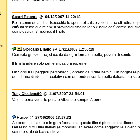
E
Sestri Potente
@ 04/12/2007 11:22:18
Bella commedia, che rispecchia lo sport del calcio visto in una cittadina di p
città mi sento di dire che il provincialismo italiano è bello così com'è, nel 
complessiva. Simpatico il finale!
CE
Giordano Biagio
@ 17/11/2007 12:50:19
Comicità grossolana, staccata da ogni forma di realtà, povera di spirito.
Il film fa ridere solo per le situazioni estreme.
Un Sordi tra i peggiori personaggi, lontano da "I due nemici, Un borghese pi
ogni forma di identità recitativa confondendosi con la realtà italiana più stupi
Tony Ciccione90
@ 11/07/2007 23:54:01
Vale la pena vederlo perchè Alberto è sempre Alberto..
Harpo
@ 27/06/2006 13:17:32
Albertone, di sicuro è in gran forma, ma questo film è piuttosto mediocre.
Del resto, tutti i film italiani (e mondiali) ad avere come soggetto le avvent
sempre state di basso rilievo.