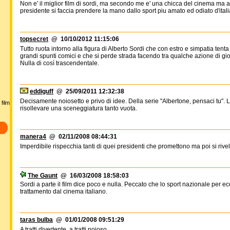
Non e' il miglior film di sordi, ma secondo me e' una chicca del cinema ma 
presidente si faccia prendere la mano dallo sport piu amato ed odiato d'itali
topsecret
@ 10/10/2012 11:15:06
Tutto ruota intorno alla figura di Alberto Sordi che con estro e simpatia tent
grandi spunti comici e che si perde strada facendo tra qualche azione di gi
Nulla di così trascendentale.
eddiguff
@ 25/09/2011 12:32:38
Decisamente noiosetto e privo di idee. Della serie "Albertone, pensaci tu".
film
risollevare una sceneggiatura tanto vuota.
manera4
@ 02/11/2008 08:44:31
Imperdibile rispecchia tanti di quei presidenti che promettono ma poi si rive
The Gaunt
@ 16/03/2008 18:58:03
Sordi a parte il film dice poco e nulla. Peccato che lo sport nazionale per ec
trattamento dal cinema italiano.
taras bulba
@ 01/01/2008 09:51:29
A tratti divertente, a tratti noioso.