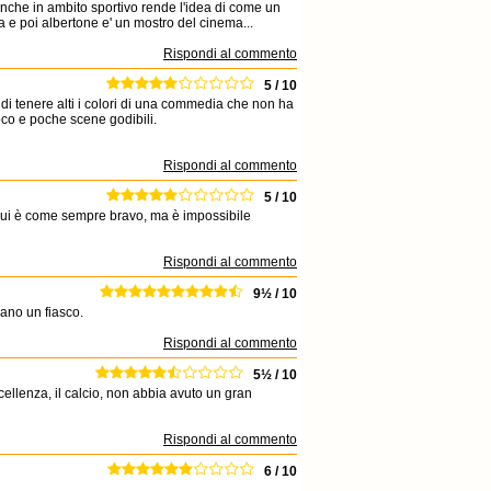
anche in ambito sportivo rende l'idea di come un
a e poi albertone e' un mostro del cinema...
Rispondi al commento
5 / 10
a di tenere alti i colori di una commedia che non ha
oco e poche scene godibili.
Rispondi al commento
5 / 10
 Lui è come sempre bravo, ma è impossibile
Rispondi al commento
9½ / 10
lano un fiasco.
Rispondi al commento
5½ / 10
cellenza, il calcio, non abbia avuto un gran
Rispondi al commento
6 / 10