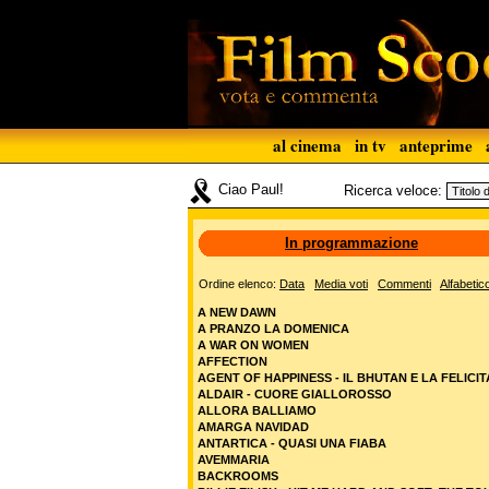
al cinema
in tv
anteprime
Ciao Paul!
Ricerca veloce:
In programmazione
Ordine elenco:
Data
Media voti
Commenti
Alfabetic
A NEW DAWN
A PRANZO LA DOMENICA
A WAR ON WOMEN
AFFECTION
AGENT OF HAPPINESS - IL BHUTAN E LA FELICIT
ALDAIR - CUORE GIALLOROSSO
ALLORA BALLIAMO
AMARGA NAVIDAD
ANTARTICA - QUASI UNA FIABA
AVEMMARIA
BACKROOMS