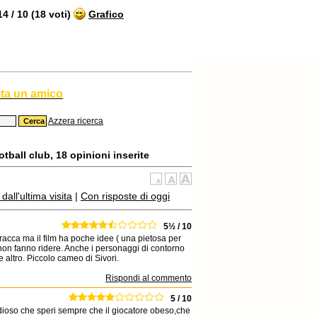
 / 10 (18 voti)
Grafico
ita un amico
Azzera ricerca
tball club, 18 opinioni inserite
all'ultima visita
|
Con risposte di oggi
5½ / 10
racca ma il film ha poche idee ( una pietosa per
e non fanno ridere. Anche i personaggi di contorno
 altro. Piccolo cameo di Sivori.
Rispondi al commento
5 / 10
dioso che speri sempre che il giocatore obeso,che