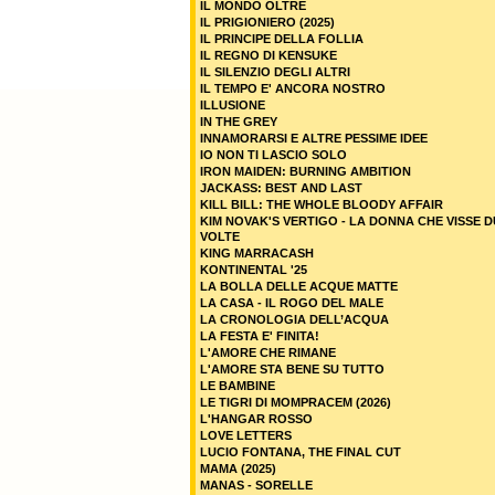
IL MONDO OLTRE
IL PRIGIONIERO (2025)
IL PRINCIPE DELLA FOLLIA
IL REGNO DI KENSUKE
IL SILENZIO DEGLI ALTRI
IL TEMPO E' ANCORA NOSTRO
ILLUSIONE
IN THE GREY
INNAMORARSI E ALTRE PESSIME IDEE
IO NON TI LASCIO SOLO
IRON MAIDEN: BURNING AMBITION
JACKASS: BEST AND LAST
KILL BILL: THE WHOLE BLOODY AFFAIR
KIM NOVAK'S VERTIGO - LA DONNA CHE VISSE 
VOLTE
KING MARRACASH
KONTINENTAL '25
LA BOLLA DELLE ACQUE MATTE
LA CASA - IL ROGO DEL MALE
LA CRONOLOGIA DELL’ACQUA
LA FESTA E' FINITA!
L'AMORE CHE RIMANE
L'AMORE STA BENE SU TUTTO
LE BAMBINE
LE TIGRI DI MOMPRACEM (2026)
L'HANGAR ROSSO
LOVE LETTERS
LUCIO FONTANA, THE FINAL CUT
MAMA (2025)
MANAS - SORELLE