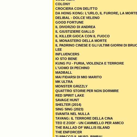
COLONY
CROCIERA CON DELITTO
DA HONG KONG: L'URLO, IL FURORE, LA MORT
DELIBAL - DOLCE VELENO
GOOD FORTUNE
IL DIVORZIO DI ANDREA
IL GIUSTIZIERE GIALLO
IL KILLER GIOCA CON IL FUOCO
IL MONASTERO DELLA MORTE
IL PADRINO CINESE E GLI ULTIMI GIORNI DI BRU
LEE
INFLUENCERS
IO STO BENE
KUNG FU - FURIA, VIOLENZA E TERRORE
L'UOMO DI PECHINO
MADBALL
MAI FIDARSI DI MIO MARITO
MK ULTRA
MONSTER GRIZZLY
QUATTRO STORIE PER NON DORMIRE
RED SPIRIT LAKE
SAVAGE HUNT
SHELTER (2014)
SING SING (2023)
SVANITA NEL NULLA
TAYANG: IL TERRORE DELLA CINA
TEO E ZODI' - UN CAMMELLO PER AMICO
THE BALLAD OF WALLIS ISLAND
THE ENFORCER
TI SPACCO IL MUSO, BIMBA!