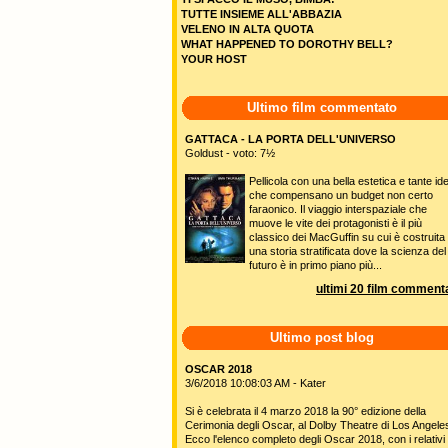
TUTTE INSIEME ALL'ABBAZIA
VELENO IN ALTA QUOTA
WHAT HAPPENED TO DOROTHY BELL?
YOUR HOST
Ultimo film commentato
GATTACA - LA PORTA DELL'UNIVERSO
Goldust - voto: 7½
Pellicola con una bella estetica e tante id
che compensano un budget non certo
faraonico. Il viaggio interspaziale che
muove le vite dei protagonisti è il più
classico dei MacGuffin su cui è costruita
una storia stratificata dove la scienza del
futuro è in primo piano più...
ultimi 20 film commenta
Ultimo post blog
OSCAR 2018
3/6/2018 10:08:03 AM - Kater
Si è celebrata il 4 marzo 2018 la 90° edizione della
Cerimonia degli Oscar, al Dolby Theatre di Los Angele
Ecco l'elenco completo degli Oscar 2018, con i relativi