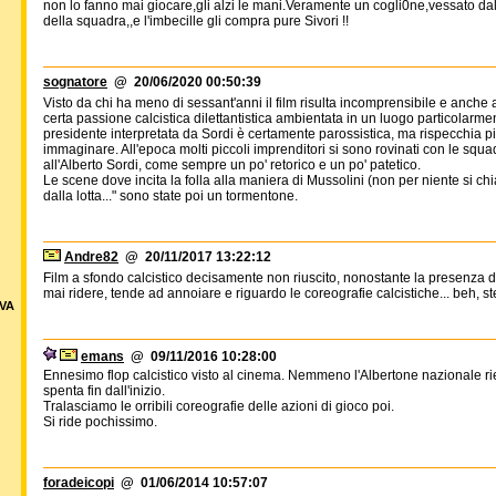
non lo fanno mai giocare,gli alzi le mani.Veramente un cogli0ne,vessato dall
della squadra,,e l'imbecille gli compra pure Sivori !!
sognatore
@ 20/06/2020 00:50:39
Visto da chi ha meno di sessant'anni il film risulta incomprensibile e anche
certa passione calcistica dilettantistica ambientata in un luogo particolar
presidente interpretata da Sordi è certamente parossistica, ma rispecchia p
immaginare. All'epoca molti piccoli imprenditori si sono rovinati con le squa
all'Alberto Sordi, come sempre un po' retorico e un po' patetico.
Le scene dove incita la folla alla maniera di Mussolini (non per niente si ch
dalla lotta..." sono state poi un tormentone.
Andre82
@ 20/11/2017 13:22:12
Film a sfondo calcistico decisamente non riuscito, nonostante la presenza 
mai ridere, tende ad annoiare e riguardo le coreografie calcistiche... beh, 
VA
emans
@ 09/11/2016 10:28:00
Ennesimo flop calcistico visto al cinema. Nemmeno l'Albertone nazionale ri
spenta fin dall'inizio.
Tralasciamo le orribili coreografie delle azioni di gioco poi.
Si ride pochissimo.
foradeicopi
@ 01/06/2014 10:57:07