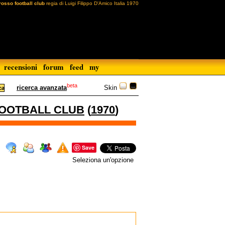
rosso football club
regia di Luigi Filippo D'Amico Italia 1970
recensioni
forum
feed
my
beta
Skin
ricerca avanzata
FOOTBALL CLUB
(
1970
)
Save
Seleziona un'opzione