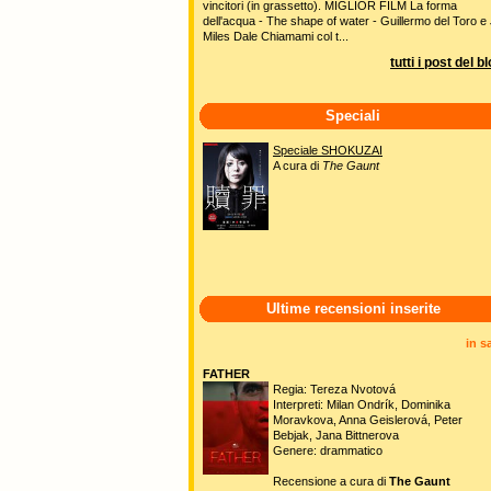
vincitori (in grassetto). MIGLIOR FILM La forma
dell'acqua - The shape of water - Guillermo del Toro e 
Miles Dale Chiamami col t...
tutti i post del b
Speciali
Speciale SHOKUZAI
A cura di
The Gaunt
Ultime recensioni inserite
in s
FATHER
Regia: Tereza Nvotová
Interpreti: Milan Ondrík, Dominika
Moravkova, Anna Geislerová, Peter
Bebjak, Jana Bittnerova
Genere: drammatico
Recensione a cura di
The Gaunt