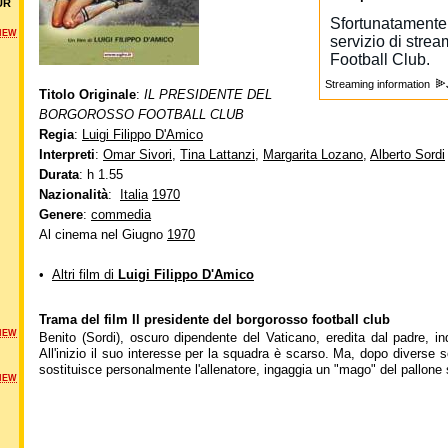
UR
NEW
Streaming information
Titolo Originale
:
IL PRESIDENTE DEL
BORGOROSSO FOOTBALL CLUB
Regia
:
Luigi Filippo D'Amico
Interpreti
:
Omar Sivori
,
Tina Lattanzi
,
Margarita Lozano
,
Alberto Sordi
Durata
: h 1.55
Nazionalità
:
Italia
1970
Genere
:
commedia
Al cinema nel Giugno
1970
•
Altri film di
Luigi Filippo D'Amico
Trama del film Il presidente del borgorosso football club
NEW
Benito (Sordi), oscuro dipendente del Vaticano, eredita dal padre, in
All'inizio il suo interesse per la squadra è scarso. Ma, dopo diverse 
sostituisce personalmente l'allenatore, ingaggia un "mago" del pallone 
NEW