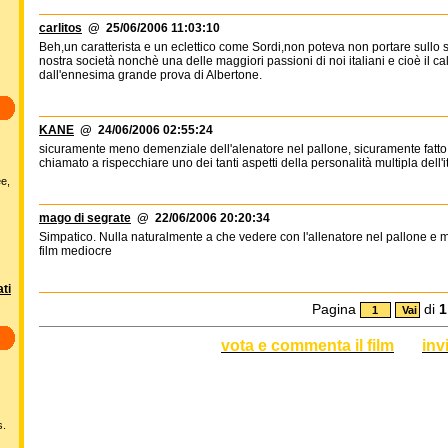
carlitos
@ 25/06/2006 11:03:10
Beh,un caratterista e un eclettico come Sordi,non poteva non portare sullo s
nostra società nonchè una delle maggiori passioni di noi italiani e cioè il ca
dall'ennesima grande prova di Albertone.
KANE
@ 24/06/2006 02:55:24
sicuramente meno demenziale dell'alenatore nel pallone, sicuramente fatto
chiamato a rispecchiare uno dei tanti aspetti della personalità multipla dell'
ee,
mago di segrate
@ 22/06/2006 20:20:34
Simpatico. Nulla naturalmente a che vedere con l'allenatore nel pallone e m
film mediocre
ti
Pagina
di
1
vota e commenta il film
inv
s.