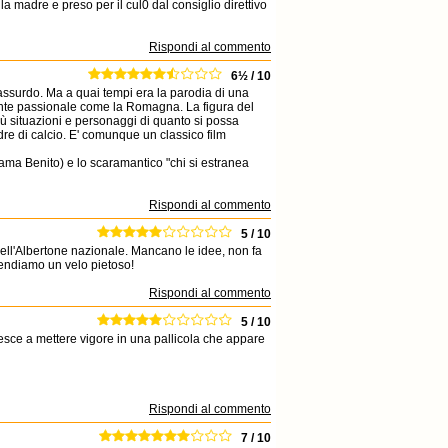
a madre e preso per il cul0 dal consiglio direttivo
Rispondi al commento
6½ / 10
 assurdo. Ma a quai tempi era la parodia di una
mente passionale come la Romagna. La figura del
iù situazioni e personaggi di quanto si possa
dre di calcio. E' comunque un classico film
iama Benito) e lo scaramantico "chi si estranea
Rispondi al commento
5 / 10
dell'Albertone nazionale. Mancano le idee, non fa
stendiamo un velo pietoso!
Rispondi al commento
5 / 10
esce a mettere vigore in una pallicola che appare
Rispondi al commento
7 / 10