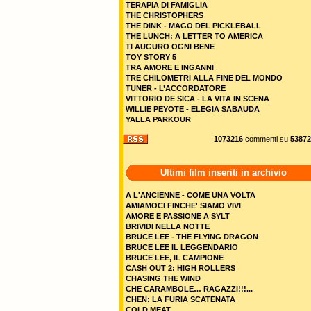
TERAPIA DI FAMIGLIA
THE CHRISTOPHERS
THE DINK - MAGO DEL PICKLEBALL
THE LUNCH: A LETTER TO AMERICA
TI AUGURO OGNI BENE
TOY STORY 5
TRA AMORE E INGANNI
TRE CHILOMETRI ALLA FINE DEL MONDO
TUNER - L’ACCORDATORE
VITTORIO DE SICA - LA VITA IN SCENA
WILLIE PEYOTE - ELEGIA SABAUDA
YALLA PARKOUR
1073216
commenti su
53872
Ultimi film inseriti in archivio
A L'ANCIENNE - COME UNA VOLTA
AMIAMOCI FINCHE' SIAMO VIVI
AMORE E PASSIONE A SYLT
BRIVIDI NELLA NOTTE
BRUCE LEE - THE FLYING DRAGON
BRUCE LEE IL LEGGENDARIO
BRUCE LEE, IL CAMPIONE
CASH OUT 2: HIGH ROLLERS
CHASING THE WIND
CHE CARAMBOLE… RAGAZZI!!!...
CHEN: LA FURIA SCATENATA
COLD MEAT