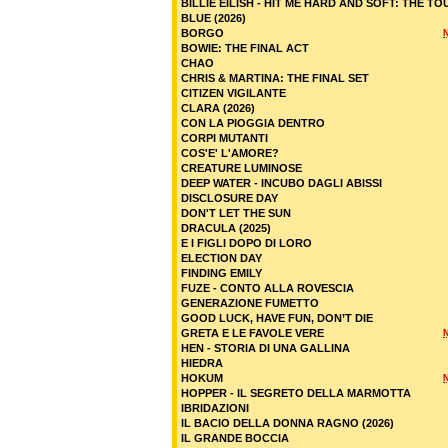
BILLIE EILISH - HIT ME HARD AND SOFT: THE TO
BLUE (2026)
BORGO
BOWIE: THE FINAL ACT
CHAO
CHRIS & MARTINA: THE FINAL SET
CITIZEN VIGILANTE
CLARA (2026)
CON LA PIOGGIA DENTRO
CORPI MUTANTI
COS'E' L'AMORE?
CREATURE LUMINOSE
DEEP WATER - INCUBO DAGLI ABISSI
DISCLOSURE DAY
DON'T LET THE SUN
DRACULA (2025)
E I FIGLI DOPO DI LORO
ELECTION DAY
FINDING EMILY
FUZE - CONTO ALLA ROVESCIA
GENERAZIONE FUMETTO
GOOD LUCK, HAVE FUN, DON’T DIE
GRETA E LE FAVOLE VERE
HEN - STORIA DI UNA GALLINA
HIEDRA
HOKUM
HOPPER - IL SEGRETO DELLA MARMOTTA
IBRIDAZIONI
IL BACIO DELLA DONNA RAGNO (2026)
IL GRANDE BOCCIA