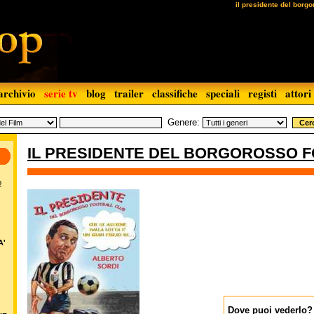
il presidente del borgo
archivio
serie tv
blog
trailer
classifiche
speciali
registi
attori
Genere:
IL PRESIDENTE DEL BORGOROSSO 
o
A'
Dove puoi vederlo?