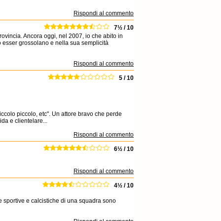
Rispondi al commento
7½ / 10
rovincia. Ancora oggi, nel 2007, io che abito in
suo esser grossolano e nella sua semplicità
Rispondi al commento
5 / 10
ccolo piccolo, etc". Un attore bravo che perde
da e clientelare...
Rispondi al commento
6½ / 10
Rispondi al commento
4½ / 10
ure sportive e calcistiche di una squadra sono