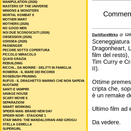
MANIPULATION (2026)
MASTERS OF THE UNIVERSE
MINIONS & MONSTERS
Commen
MORTAL KOMBAT II
MOTHER MARY
MOTHERS (2026)
NO GOOD MEN
NOI DUE SCONOSCIUTI (2026)
DarkRareMirko
@ 12/0
OBSESSION (2026)
Sceneggiatura 
ODISSEA (2026)
PASSENGER
Dragonheart, La
PECORE SOTTO COPERTURA
film del resto),
PICCOLO MIRACOLO
QUASI GRAZIA
Tim Curry e Cr
REBUILDING
II).
RICCHI... DA MORIRE - DELITTI IN FAMIGLIA
ROMERIA - IL MARE DEI RICORDI
ROSEBUSH PRUNING
Ottime premesse 
RUFUS - IL DRAGHETTO MARINO CHE NON SAPEVA
NUOTARE
cripta che, sop
SANTI E VAMPIRI
SAVAGE HOUSE
è un remake de
SCARY MOVIE 6
SEPARAZIONI
SMART WORKING
Ultimo film ad
SPIDER-MAN: BRAND NEW DAY
SPIDER-NOIR - STAGIONE 1
STAR WARS: THE MANDALORIAN AND GROGU
Da vedere.
STELLA GEMELLA
SUPERGIRL