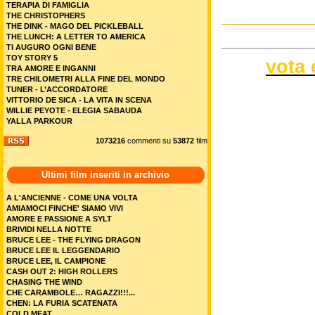
TERAPIA DI FAMIGLIA
THE CHRISTOPHERS
THE DINK - MAGO DEL PICKLEBALL
THE LUNCH: A LETTER TO AMERICA
TI AUGURO OGNI BENE
TOY STORY 5
vota 
TRA AMORE E INGANNI
TRE CHILOMETRI ALLA FINE DEL MONDO
TUNER - L’ACCORDATORE
VITTORIO DE SICA - LA VITA IN SCENA
WILLIE PEYOTE - ELEGIA SABAUDA
YALLA PARKOUR
1073216
commenti su
53872
film
Ultimi film inseriti in archivio
A L'ANCIENNE - COME UNA VOLTA
AMIAMOCI FINCHE' SIAMO VIVI
AMORE E PASSIONE A SYLT
BRIVIDI NELLA NOTTE
BRUCE LEE - THE FLYING DRAGON
BRUCE LEE IL LEGGENDARIO
BRUCE LEE, IL CAMPIONE
CASH OUT 2: HIGH ROLLERS
CHASING THE WIND
CHE CARAMBOLE… RAGAZZI!!!...
CHEN: LA FURIA SCATENATA
COLD MEAT