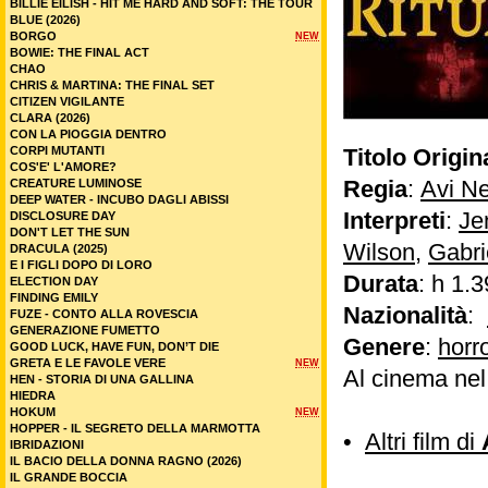
BILLIE EILISH - HIT ME HARD AND SOFT: THE TOUR
BLUE (2026)
BORGO
NEW
BOWIE: THE FINAL ACT
CHAO
CHRIS & MARTINA: THE FINAL SET
CITIZEN VIGILANTE
CLARA (2026)
CON LA PIOGGIA DENTRO
CORPI MUTANTI
Titolo Origin
COS'E' L'AMORE?
Regia
:
Avi N
CREATURE LUMINOSE
DEEP WATER - INCUBO DAGLI ABISSI
Interpreti
:
Je
DISCLOSURE DAY
DON'T LET THE SUN
Wilson
,
Gabri
DRACULA (2025)
E I FIGLI DOPO DI LORO
Durata
: h 1.3
ELECTION DAY
FINDING EMILY
Nazionalità
:
FUZE - CONTO ALLA ROVESCIA
GENERAZIONE FUMETTO
Genere
:
horr
GOOD LUCK, HAVE FUN, DON’T DIE
GRETA E LE FAVOLE VERE
NEW
Al cinema ne
HEN - STORIA DI UNA GALLINA
HIEDRA
HOKUM
NEW
HOPPER - IL SEGRETO DELLA MARMOTTA
•
Altri film di
IBRIDAZIONI
IL BACIO DELLA DONNA RAGNO (2026)
IL GRANDE BOCCIA