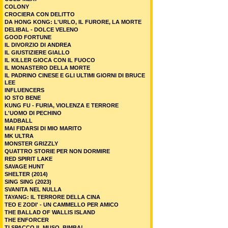
COLONY
CROCIERA CON DELITTO
DA HONG KONG: L'URLO, IL FURORE, LA MORTE
DELIBAL - DOLCE VELENO
GOOD FORTUNE
IL DIVORZIO DI ANDREA
IL GIUSTIZIERE GIALLO
IL KILLER GIOCA CON IL FUOCO
IL MONASTERO DELLA MORTE
IL PADRINO CINESE E GLI ULTIMI GIORNI DI BRUCE
LEE
INFLUENCERS
IO STO BENE
KUNG FU - FURIA, VIOLENZA E TERRORE
L'UOMO DI PECHINO
MADBALL
MAI FIDARSI DI MIO MARITO
MK ULTRA
MONSTER GRIZZLY
QUATTRO STORIE PER NON DORMIRE
RED SPIRIT LAKE
SAVAGE HUNT
SHELTER (2014)
SING SING (2023)
SVANITA NEL NULLA
TAYANG: IL TERRORE DELLA CINA
TEO E ZODI' - UN CAMMELLO PER AMICO
THE BALLAD OF WALLIS ISLAND
THE ENFORCER
TI SPACCO IL MUSO, BIMBA!