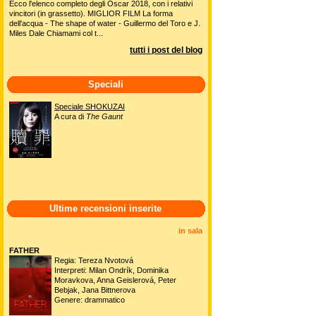
Ecco l'elenco completo degli Oscar 2018, con i relativi
vincitori (in grassetto). MIGLIOR FILM La forma
dell'acqua - The shape of water - Guillermo del Toro e J.
Miles Dale Chiamami col t...
tutti i post del blog
Speciali
Speciale SHOKUZAI
A cura di
The Gaunt
Ultime recensioni inserite
in sala
FATHER
Regia: Tereza Nvotová
Interpreti: Milan Ondrík, Dominika
Moravkova, Anna Geislerová, Peter
Bebjak, Jana Bittnerova
Genere: drammatico