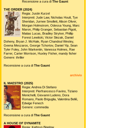
Recensione a cura di
The Gaunt
THE ORDER (2024)
Regia: Justin Kurzel
Interpreti: Jude Law, Nicholas Hoult, Tye
Sheridan, Jurnee Smollett, Alison Oliver,
Morgan Holmstrom, Odessa Young, Marc
Maron, Philip Granger, Sebastian Pigott,
Matias Lucas, Bradley Stryker, Phillip
Forest Lewitski, Victor Slezak, Daniel
Doheny, Bryan J. McHale, Ryan Chandoul Wesley,
Geena Meszaros, George Tchortov, Daniel Yip, Sean
Tyler Foley, John Warkentin, Vanessa Holmes, Rae
Farrer, Carter Morrison, Huxley Fisher, mandy fisher
Genere: thriller
Recensione a cura di
The Gaunt
archivio
IL MAESTRO (2025)
Regia: Andrea Di Stefano
Interpreti: Pierfrancesco Favino, Tiziano
Menichelli, Giovanni Ludeno, Dora
Romano, Paolo Briguglia, Valentina Bellè,
Edwige Fenech
Genere: commedia
Recensione a cura di
The Gaunt
A HOUSE OF DYNAMITE
Regia: Kathryn Bigelow