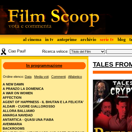
al cinema
in tv
anteprime
archivio
serie tv
blog
t
Ciao Paul!
Ricerca veloce:
TALES FROM
In programmazione
Ordine elenco:
Data
Media voti
Commenti
Alfabetico
A NEW DAWN
A PRANZO LA DOMENICA
A WAR ON WOMEN
AFFECTION
AGENT OF HAPPINESS - IL BHUTAN E LA FELICITA'
ALDAIR - CUORE GIALLOROSSO
ALLORA BALLIAMO
AMARGA NAVIDAD
ANTARTICA - QUASI UNA FIABA
AVEMMARIA
BACKROOMS