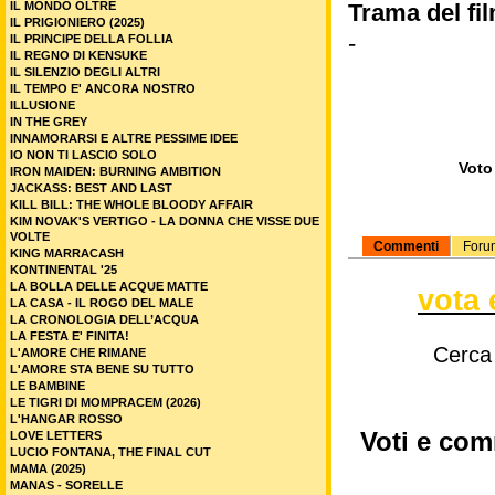
IL MONDO OLTRE
Trama del fil
IL PRIGIONIERO (2025)
-
IL PRINCIPE DELLA FOLLIA
IL REGNO DI KENSUKE
IL SILENZIO DEGLI ALTRI
IL TEMPO E' ANCORA NOSTRO
ILLUSIONE
IN THE GREY
INNAMORARSI E ALTRE PESSIME IDEE
IO NON TI LASCIO SOLO
Voto 
IRON MAIDEN: BURNING AMBITION
JACKASS: BEST AND LAST
KILL BILL: THE WHOLE BLOODY AFFAIR
KIM NOVAK'S VERTIGO - LA DONNA CHE VISSE DUE
VOLTE
Commenti
Foru
KING MARRACASH
KONTINENTAL '25
LA BOLLA DELLE ACQUE MATTE
vota 
LA CASA - IL ROGO DEL MALE
LA CRONOLOGIA DELL’ACQUA
LA FESTA E' FINITA!
Cerca
L'AMORE CHE RIMANE
L'AMORE STA BENE SU TUTTO
LE BAMBINE
LE TIGRI DI MOMPRACEM (2026)
L'HANGAR ROSSO
Voti e com
LOVE LETTERS
LUCIO FONTANA, THE FINAL CUT
MAMA (2025)
MANAS - SORELLE