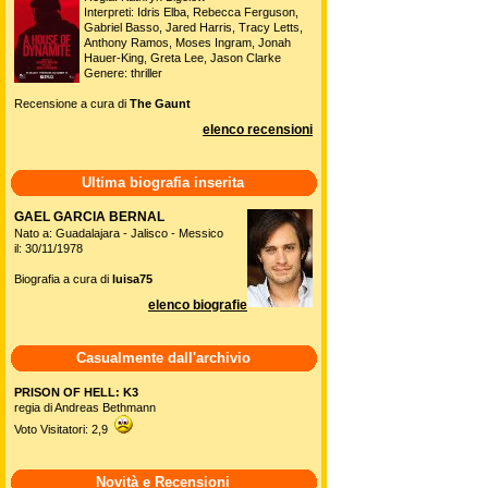
Interpreti: Idris Elba, Rebecca Ferguson,
Gabriel Basso, Jared Harris, Tracy Letts,
Anthony Ramos, Moses Ingram, Jonah
Hauer-King, Greta Lee, Jason Clarke
Genere: thriller
Recensione a cura di
The Gaunt
elenco recensioni
Ultima biografia inserita
GAEL GARCIA BERNAL
Nato a: Guadalajara - Jalisco - Messico
il: 30/11/1978
Biografia a cura di
luisa75
elenco biografie
Casualmente dall'archivio
PRISON OF HELL: K3
regia di Andreas Bethmann
Voto Visitatori: 2,9
Novità e Recensioni