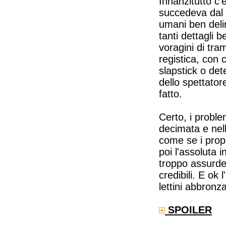
Innanzitutto c'
succedeva dal 
umani ben delin
tanti dettagli 
voragini di tr
registica, con 
slapstick o det
dello spettator
fatto.
Certo, i proble
decimata e nell
come se i propr
poi l'assoluta 
troppo assurde
credibili. E ok
lettini abbronz
SPOILER