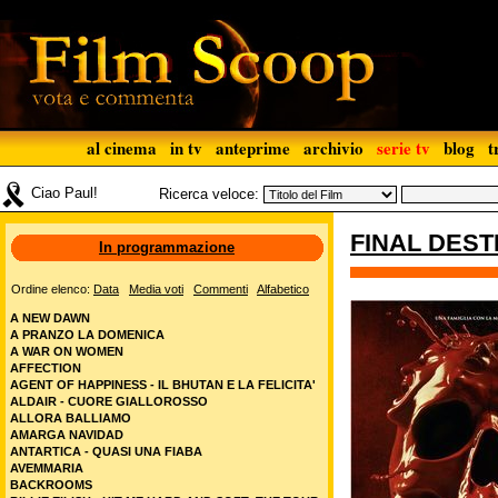
al cinema
in tv
anteprime
archivio
serie tv
blog
t
Ciao Paul!
Ricerca veloce:
FINAL DEST
In programmazione
Ordine elenco:
Data
Media voti
Commenti
Alfabetico
A NEW DAWN
A PRANZO LA DOMENICA
A WAR ON WOMEN
AFFECTION
AGENT OF HAPPINESS - IL BHUTAN E LA FELICITA'
ALDAIR - CUORE GIALLOROSSO
ALLORA BALLIAMO
AMARGA NAVIDAD
ANTARTICA - QUASI UNA FIABA
AVEMMARIA
BACKROOMS