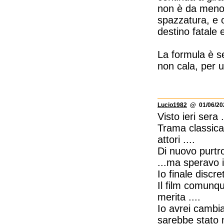
non è da meno 
spazzatura, e ov
destino fatale e
La formula è se
non cala, per u
Lucio1982
@ 01/06/202
Visto ieri sera .
Trama classica c
attori ....
Di nuovo purtr
...ma speravo i
Io finale discre
Il film comunqu
merita ....
Io avrei cambia
sarebbe stato m