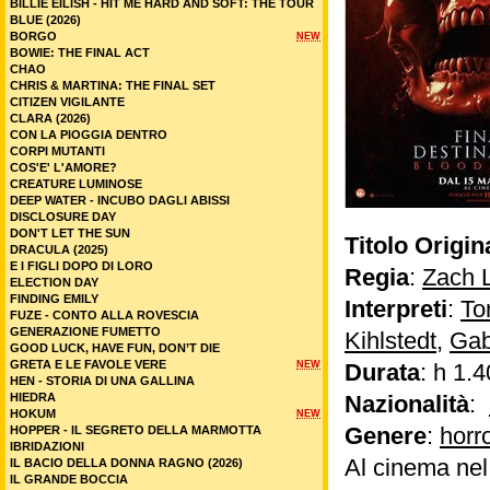
BILLIE EILISH - HIT ME HARD AND SOFT: THE TOUR
BLUE (2026)
BORGO
NEW
BOWIE: THE FINAL ACT
CHAO
CHRIS & MARTINA: THE FINAL SET
CITIZEN VIGILANTE
CLARA (2026)
CON LA PIOGGIA DENTRO
CORPI MUTANTI
COS'E' L'AMORE?
CREATURE LUMINOSE
DEEP WATER - INCUBO DAGLI ABISSI
DISCLOSURE DAY
DON'T LET THE SUN
Titolo Origin
DRACULA (2025)
E I FIGLI DOPO DI LORO
Regia
:
Zach 
ELECTION DAY
FINDING EMILY
Interpreti
:
To
FUZE - CONTO ALLA ROVESCIA
GENERAZIONE FUMETTO
Kihlstedt
,
Gab
GOOD LUCK, HAVE FUN, DON’T DIE
GRETA E LE FAVOLE VERE
NEW
Durata
: h 1.4
HEN - STORIA DI UNA GALLINA
HIEDRA
Nazionalità
:
HOKUM
NEW
Genere
:
horr
HOPPER - IL SEGRETO DELLA MARMOTTA
IBRIDAZIONI
Al cinema ne
IL BACIO DELLA DONNA RAGNO (2026)
IL GRANDE BOCCIA