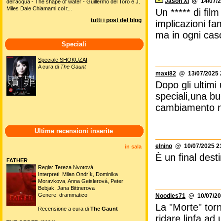
Jason XI
@ 14/07/2
dell'acqua - The shape of water - Guillermo del Toro e J.
Miles Dale Chiamami col t...
Un ***** di film
tutti i post del blog
implicazioni fam
ma in ogni caso
Speciali
Speciale SHOKUZAI
A cura di
The Gaunt
maxi82
@ 13/07/2025 
Dopo gli ultimi 
speciali,una bu
cambiamento nel
Ultime recensioni inserite
elnino
@ 10/07/2025 2
in sala
È un final dest
FATHER
Regia: Tereza Nvotová
Interpreti: Milan Ondrík, Dominika
Moravkova, Anna Geislerová, Peter
Bebjak, Jana Bittnerova
Genere: drammatico
Noodles71
@ 10/07/20
La "Morte" tor
Recensione a cura di
The Gaunt
ridare linfa ad