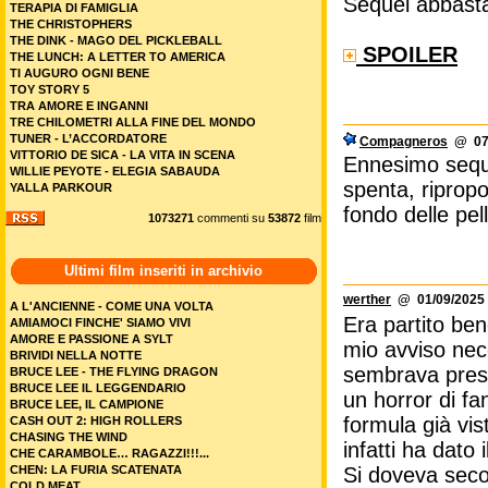
Sequel abbasta
TERAPIA DI FAMIGLIA
THE CHRISTOPHERS
THE DINK - MAGO DEL PICKLEBALL
SPOILER
THE LUNCH: A LETTER TO AMERICA
TI AUGURO OGNI BENE
TOY STORY 5
TRA AMORE E INGANNI
TRE CHILOMETRI ALLA FINE DEL MONDO
TUNER - L’ACCORDATORE
Compagneros
@ 07/
VITTORIO DE SICA - LA VITA IN SCENA
Ennesimo sequel
WILLIE PEYOTE - ELEGIA SABAUDA
spenta, riprop
YALLA PARKOUR
fondo delle pel
1073271
commenti su
53872
film
Ultimi film inseriti in archivio
werther
@ 01/09/2025 
A L'ANCIENNE - COME UNA VOLTA
Era partito be
AMIAMOCI FINCHE' SIAMO VIVI
AMORE E PASSIONE A SYLT
mio avviso nece
BRIVIDI NELLA NOTTE
sembrava presag
BRUCE LEE - THE FLYING DRAGON
BRUCE LEE IL LEGGENDARIO
un horror di fa
BRUCE LEE, IL CAMPIONE
formula già vist
CASH OUT 2: HIGH ROLLERS
CHASING THE WIND
infatti ha dato
CHE CARAMBOLE… RAGAZZI!!!...
CHEN: LA FURIA SCATENATA
Si doveva seco
COLD MEAT