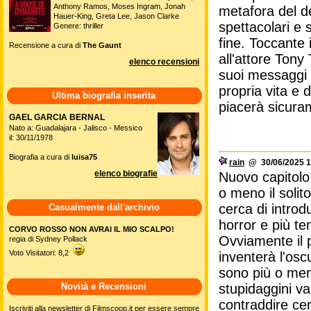
Anthony Ramos, Moses Ingram, Jonah
metafora del de
Hauer-King, Greta Lee, Jason Clarke
spettacolari e 
Genere: thriller
fine. Toccante
Recensione a cura di
The Gaunt
all'attore Tony
elenco recensioni
suoi messaggi 
propria vita e 
Ultima biografia inserita
piacerà sicura
GAEL GARCIA BERNAL
Nato a: Guadalajara - Jalisco - Messico
il: 30/11/1978
Biografia a cura di
luisa75
rain
@ 30/06/2025 1
elenco biografie
Nuovo capitolo 
o meno il solit
cerca di introd
Casualmente dall'archivio
horror e più te
CORVO ROSSO NON AVRAI IL MIO SCALPO!
Ovviamente il p
regia di Sydney Pollack
Voto Visitatori: 8,2
inventerà l'oscu
sono più o meno
stupidaggini va
Novità e Recensioni
contraddire cer
Iscriviti alla newsletter di Filmscoop.it per essere sempre