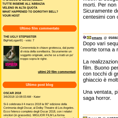
morti. Per non 
TUTTE INSIEME ALL'ABBAZIA
VELENO IN ALTA QUOTA
Sicuramente do
WHAT HAPPENED TO DOROTHY BELL?
YOUR HOST
centesimi con o
Ultimo film commentato
THE UGLY STEPSISTER
emans
@ 05/08/2
BigHatLogan91 - voto: 7
Dopo vari seque
Cenerentola in chiave grottesca, dal punto
morte torna a r
di vista della sorellastra. Sicuramente un
soggetto originale, anche se a tratti un po'
troppo sopra le righe.
La realizzazio
film. Buono pero
ultimi 20 film commentati
con tocchi di g
ghiaccio è molto
Ultimo post blog
Una ventata, pi
OSCAR 2018
saga horror.
3/6/2018 10:08:03 AM - Kater
Si è celebrata il 4 marzo 2018 la 90° edizione della
Cerimonia degli Oscar, al Dolby Theatre di Los Angeles.
Ecco l'elenco completo degli Oscar 2018, con i relativi
vincitori (in grassetto). MIGLIOR FILM La forma