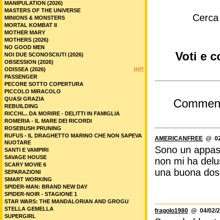
MANIPULATION (2026)
MASTERS OF THE UNIVERSE
Cerca
MINIONS & MONSTERS
MORTAL KOMBAT II
MOTHER MARY
MOTHERS (2026)
NO GOOD MEN
Voti e 
NOI DUE SCONOSCIUTI (2026)
OBSESSION (2026)
ODISSEA (2026)
HOT
PASSENGER
PECORE SOTTO COPERTURA
PICCOLO MIRACOLO
QUASI GRAZIA
Commen
REBUILDING
RICCHI... DA MORIRE - DELITTI IN FAMIGLIA
ROMERIA - IL MARE DEI RICORDI
ROSEBUSH PRUNING
RUFUS - IL DRAGHETTO MARINO CHE NON SAPEVA
AMERICANFREE
@ 02/
NUOTARE
Sono un appass
SANTI E VAMPIRI
SAVAGE HOUSE
non mi ha delus
SCARY MOVIE 6
una buona dose 
SEPARAZIONI
SMART WORKING
SPIDER-MAN: BRAND NEW DAY
SPIDER-NOIR - STAGIONE 1
STAR WARS: THE MANDALORIAN AND GROGU
STELLA GEMELLA
fragolo1980
@ 04/02/2
SUPERGIRL