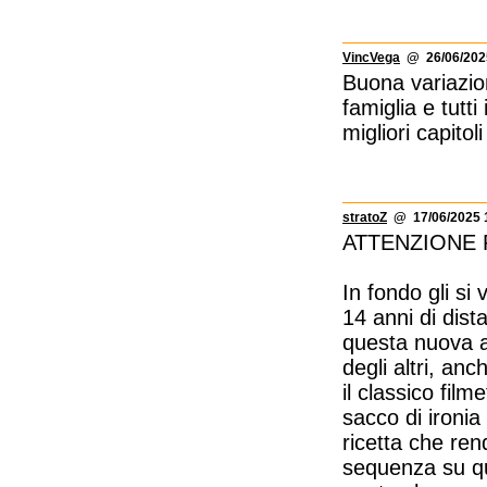
VincVega
@ 26/06/2025
Buona variazion
famiglia e tutt
migliori capitol
stratoZ
@ 17/06/2025 
ATTENZIONE 
In fondo gli si
14 anni di dist
questa nuova av
degli altri, an
il classico fil
sacco di ironia
ricetta che ren
sequenza su que