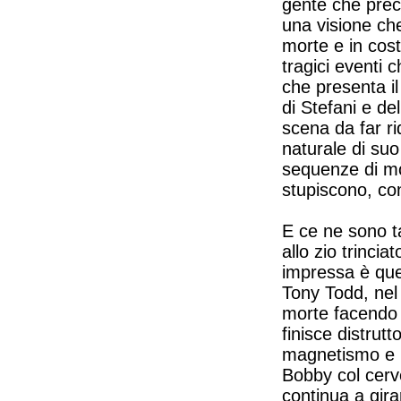
gente che precip
una visione che
morte e in costa
tragici eventi 
che presenta il
di Stefani e de
scena da far rid
naturale di su
sequenze di mo
stupiscono, con
E ce ne sono ta
allo zio trinc
impressa è que
Tony Todd, nel 
morte facendo 
finisce distrutt
magnetismo e lo
Bobby col cerve
continua a gir