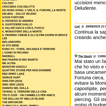
uccisioni meno
COLONY
CROCIERA CON DELITTO
Deludente.
DA HONG KONG: L'URLO, IL FURORE, LA MORTE
DELIBAL - DOLCE VELENO
GOOD FORTUNE
IL DIVORZIO DI ANDREA
IL GIUSTIZIERE GIALLO
cort
@ 28/08/2025 21:
IL KILLER GIOCA CON IL FUOCO
Continua la sag
IL MONASTERO DELLA MORTE
IL PADRINO CINESE E GLI ULTIMI GIORNI DI BRUCE
creando anche 
LEE
INFLUENCERS
IO STO BENE
KUNG FU - FURIA, VIOLENZA E TERRORE
L'UOMO DI PECHINO
MADBALL
The Gaunt
@ 13/08/2
MAI FIDARSI DI MIO MARITO
Mai stato un f
MK ULTRA
che ho visto e 
MONSTER GRIZZLY
QUATTRO STORIE PER NON DORMIRE
basa unicament
RED SPIRIT LAKE
Fortuna cieca,
SAVAGE HUNT
SHELTER (2014)
evitare la Mort
SING SING (2023)
capostipite, p
SVANITA NEL NULLA
TAYANG: IL TERRORE DELLA CINA
alcuni momenti
TEO E ZODI' - UN CAMMELLO PER AMICO
piercing. Gli s
THE BALLAD OF WALLIS ISLAND
THE ENFORCER
motivi di budge
TI SPACCO IL MUSO, BIMBA!