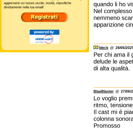
quando li ho vis
aggiornarto su nuove uscite, novità, classifiche
direttamente nella tua email!
Nel complesso "
nemmeno scarso
apparizione ci
bleck
@ 28/06/2025
Per chi ama il 
delude le aspet
di alta qualità.
BlueBlaster
@ 27/06/2
Lo voglio prem
ritmo, tensione,
Il cast mi è piac
colonna sonora 
Promosso