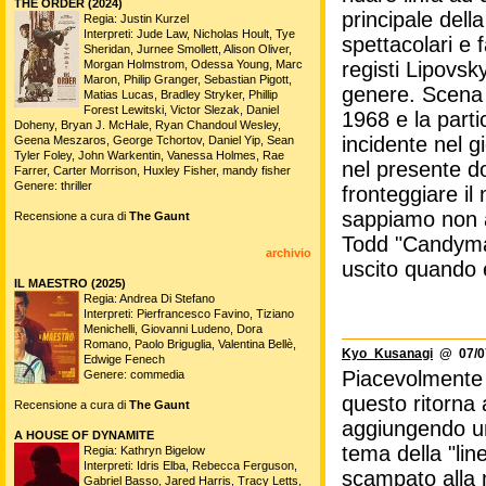
THE ORDER (2024)
principale dell
Regia: Justin Kurzel
Interpreti: Jude Law, Nicholas Hoult, Tye
spettacolari e 
Sheridan, Jurnee Smollett, Alison Oliver,
registi Lipovsk
Morgan Holmstrom, Odessa Young, Marc
Maron, Philip Granger, Sebastian Pigott,
genere. Scena 
Matias Lucas, Bradley Stryker, Phillip
Forest Lewitski, Victor Slezak, Daniel
1968 e la parti
Doheny, Bryan J. McHale, Ryan Chandoul Wesley,
incidente nel g
Geena Meszaros, George Tchortov, Daniel Yip, Sean
Tyler Foley, John Warkentin, Vanessa Holmes, Rae
nel presente d
Farrer, Carter Morrison, Huxley Fisher, mandy fisher
Genere: thriller
fronteggiare i
sappiamo non a
Recensione a cura di
The Gaunt
Todd "Candyman
archivio
uscito quando 
IL MAESTRO (2025)
Regia: Andrea Di Stefano
Interpreti: Pierfrancesco Favino, Tiziano
Menichelli, Giovanni Ludeno, Dora
Romano, Paolo Briguglia, Valentina Bellè,
Kyo_Kusanagi
@ 07/07
Edwige Fenech
Piacevolmente s
Genere: commedia
questo ritorna a
Recensione a cura di
The Gaunt
aggiungendo un
A HOUSE OF DYNAMITE
tema della "lin
Regia: Kathryn Bigelow
Interpreti: Idris Elba, Rebecca Ferguson,
scampato alla m
Gabriel Basso, Jared Harris, Tracy Letts,