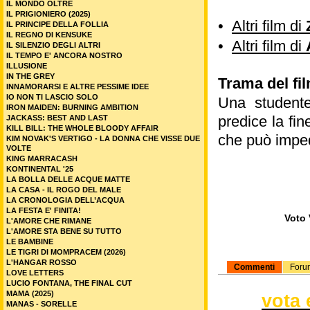
IL MONDO OLTRE
IL PRIGIONIERO (2025)
•
Altri film di
IL PRINCIPE DELLA FOLLIA
IL REGNO DI KENSUKE
•
Altri film di
IL SILENZIO DEGLI ALTRI
IL TEMPO E' ANCORA NOSTRO
ILLUSIONE
IN THE GREY
Trama del fil
INNAMORARSI E ALTRE PESSIME IDEE
IO NON TI LASCIO SOLO
Una studente
IRON MAIDEN: BURNING AMBITION
predice la fi
JACKASS: BEST AND LAST
KILL BILL: THE WHOLE BLOODY AFFAIR
che può imped
KIM NOVAK'S VERTIGO - LA DONNA CHE VISSE DUE
VOLTE
KING MARRACASH
KONTINENTAL '25
LA BOLLA DELLE ACQUE MATTE
LA CASA - IL ROGO DEL MALE
LA CRONOLOGIA DELL’ACQUA
LA FESTA E' FINITA!
Voto 
L'AMORE CHE RIMANE
L'AMORE STA BENE SU TUTTO
LE BAMBINE
LE TIGRI DI MOMPRACEM (2026)
L'HANGAR ROSSO
Commenti
Foru
LOVE LETTERS
LUCIO FONTANA, THE FINAL CUT
MAMA (2025)
vota 
MANAS - SORELLE