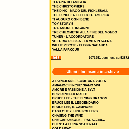
TERAPIA DI FAMIGLIA
THE CHRISTOPHERS
THE DINK - MAGO DEL PICKLEBALL
THE LUNCH: A LETTER TO AMERICA
TI AUGURO OGNI BENE
TOY STORY 5
TRA AMORE E INGANNI
TRE CHILOMETRI ALLA FINE DEL MONDO
TUNER - L’ACCORDATORE
VITTORIO DE SICA - LA VITA IN SCENA
WILLIE PEYOTE - ELEGIA SABAUDA
YALLA PARKOUR
1073251
commenti su
53872
Ultimi film inseriti in archivio
A L'ANCIENNE - COME UNA VOLTA
AMIAMOCI FINCHE' SIAMO VIVI
AMORE E PASSIONE A SYLT
BRIVIDI NELLA NOTTE
BRUCE LEE - THE FLYING DRAGON
BRUCE LEE IL LEGGENDARIO
BRUCE LEE, IL CAMPIONE
CASH OUT 2: HIGH ROLLERS
CHASING THE WIND
CHE CARAMBOLE… RAGAZZI!!!...
CHEN: LA FURIA SCATENATA
COLD MEAT