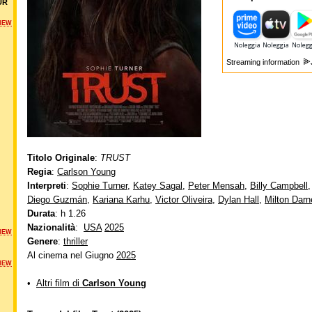
UR
NEW
Streaming information
Titolo Originale
:
TRUST
Regia
:
Carlson Young
Interpreti
:
Sophie Turner
,
Katey Sagal
,
Peter Mensah
,
Billy Campbell
Diego Guzmán
,
Kariana Karhu
,
Victor Oliveira
,
Dylan Hall
,
Milton Darn
Durata
: h 1.26
Nazionalità
:
USA
2025
NEW
Genere
:
thriller
Al cinema nel Giugno
2025
NEW
•
Altri film di
Carlson Young