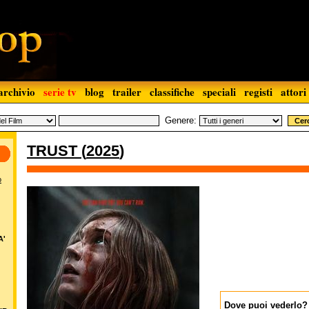
archivio
serie tv
blog
trailer
classifiche
speciali
registi
attori
Genere:
TRUST
(
2025
)
o
A'
Dove puoi vederlo?