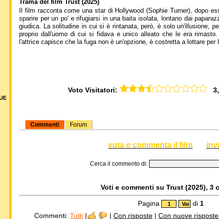
Trama del film Trust (2025)
Il film racconta come una star di Hollywood (Sophie Turner), dopo ess
sparire per un po' e rifugiarsi in una baita isolata, lontano dai papar
giudica. La solitudine in cui si è rintanata, però, è solo un'illusione, p
proprio dall'uomo di cui si fidava e unico alleato che le era rimasto
l'attrice capisce che la fuga non è un'opzione, è costretta a lottare pe
Voto Visitatori:
3,5
DUE
Commenti
Forum
vota e commenta il film
inv
Cerca il commento di:
Voti e commenti su Trust (2025), 3 o
Pagina
di
1
Commenti:
Tutti
|
|
Con risposte
|
Con nuove risposte d