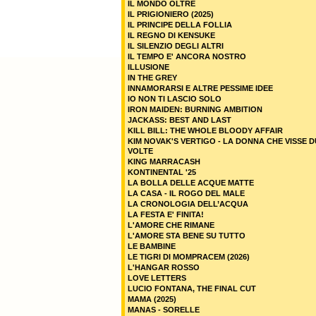
IL MONDO OLTRE
IL PRIGIONIERO (2025)
IL PRINCIPE DELLA FOLLIA
IL REGNO DI KENSUKE
IL SILENZIO DEGLI ALTRI
IL TEMPO E' ANCORA NOSTRO
ILLUSIONE
IN THE GREY
INNAMORARSI E ALTRE PESSIME IDEE
IO NON TI LASCIO SOLO
IRON MAIDEN: BURNING AMBITION
JACKASS: BEST AND LAST
KILL BILL: THE WHOLE BLOODY AFFAIR
KIM NOVAK'S VERTIGO - LA DONNA CHE VISSE 
VOLTE
KING MARRACASH
KONTINENTAL '25
LA BOLLA DELLE ACQUE MATTE
LA CASA - IL ROGO DEL MALE
LA CRONOLOGIA DELL’ACQUA
LA FESTA E' FINITA!
L'AMORE CHE RIMANE
L'AMORE STA BENE SU TUTTO
LE BAMBINE
LE TIGRI DI MOMPRACEM (2026)
L'HANGAR ROSSO
LOVE LETTERS
LUCIO FONTANA, THE FINAL CUT
MAMA (2025)
MANAS - SORELLE