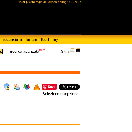
trust (2025)
regia di Carlson Young USA 2025
recensioni
forum
feed
my
beta
Skin
ricerca avanzata
Save
Seleziona un'opzione