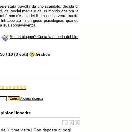
ere stata travolta da uno scandalo, decida di
azzi, dai social media e da un mondo che ora la
erché non c'è solo lei lì. La donna verrà tradita
. Intrappolata in un gioco psicologico, quando
r la sua sopravvivenza.
Sei un blogger? Copia la scheda del film
0 / 10 (3 voti)
Grafico
ita un amico
Azzera ricerca
pinioni inserite
all'ultima visita
|
Con risposte di oggi