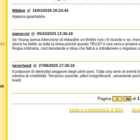
Wilding
@ 16/03/2026 20:24:44
Appena guardabile.
topsecret
@ 05/10/2025 13:36:18
Se Young aveva intenzione di imbastire un thriller non c'è riuscito e se, i
allora ha fallito su tutta la linea poichè questo TRUST è una vera e propria 
HOT
Regia ordinaria, cast deludente e stoia che fatica a intrattenere o regalare
neverhood
@ 27/06/2025 17:36:18
Il potpourri di stereotipi peggiore degli ulimi anni. Tutta una serie di eventi 
minimo di credibilità. Tensione assente, attori insignificanti...veramente poc
livelli.
VA
Pagina
di
1
vota e commenta il film
inv