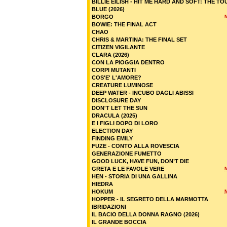
BILLIE EILISH - HIT ME HARD AND SOFT: THE TO
BLUE (2026)
BORGO
BOWIE: THE FINAL ACT
CHAO
CHRIS & MARTINA: THE FINAL SET
CITIZEN VIGILANTE
CLARA (2026)
CON LA PIOGGIA DENTRO
CORPI MUTANTI
COS'E' L'AMORE?
CREATURE LUMINOSE
DEEP WATER - INCUBO DAGLI ABISSI
DISCLOSURE DAY
DON'T LET THE SUN
DRACULA (2025)
E I FIGLI DOPO DI LORO
ELECTION DAY
FINDING EMILY
FUZE - CONTO ALLA ROVESCIA
GENERAZIONE FUMETTO
GOOD LUCK, HAVE FUN, DON’T DIE
GRETA E LE FAVOLE VERE
HEN - STORIA DI UNA GALLINA
HIEDRA
HOKUM
HOPPER - IL SEGRETO DELLA MARMOTTA
IBRIDAZIONI
IL BACIO DELLA DONNA RAGNO (2026)
IL GRANDE BOCCIA