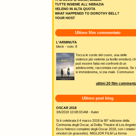
TUTTE INSIEME ALL'ABBAZIA
VELENO IN ALTA QUOTA
WHAT HAPPENED TO DOROTHY BELL?
YOUR HOST
Ultimo film commentato
L'ARMINUTA
bleck - voto: 8
Tocca le corde del cuore, una delle
violenze più violente (a livello emotivo) c
può essere fatta nei confronti di un
adolescente, raccontata con poesia. Se c
si immedesima, si sta male. Commuove
ultimi 20 film commenta
Ultimo post blog
OSCAR 2018
3/6/2018 10:08:03 AM - Kater
Si è celebrata il 4 marzo 2018 la 90° edizione della
Cerimonia degli Oscar, al Dolby Theatre di Los Angele
Ecco l'elenco completo degli Oscar 2018, con i relativi
vincitori (in grassetto). MIGLIOR FILM La forma