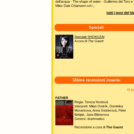
dell'acqua - The shape of water - Guillermo del Toro e 
Miles Dale Chiamami col t...
tutti i post del b
Speciali
Speciale SHOKUZAI
A cura di
The Gaunt
Ultime recensioni inserite
in s
FATHER
Regia: Tereza Nvotová
Interpreti: Milan Ondrík, Dominika
Moravkova, Anna Geislerová, Peter
Bebjak, Jana Bittnerova
Genere: drammatico
Recensione a cura di
The Gaunt