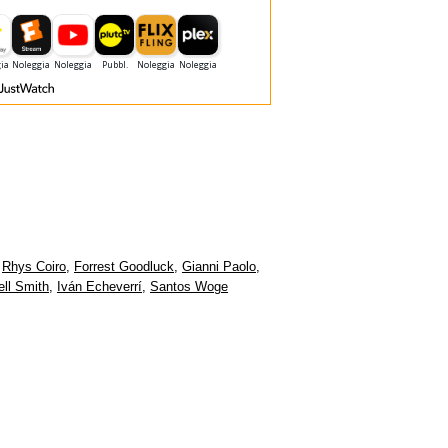
,
Rhys Coiro
,
Forrest Goodluck
,
Gianni Paolo
,
ell Smith
,
Iván Echeverrí
,
Santos Woge