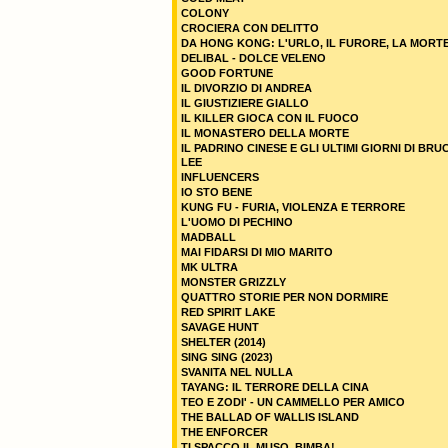
COLONY
CROCIERA CON DELITTO
DA HONG KONG: L'URLO, IL FURORE, LA MORT
DELIBAL - DOLCE VELENO
GOOD FORTUNE
IL DIVORZIO DI ANDREA
IL GIUSTIZIERE GIALLO
IL KILLER GIOCA CON IL FUOCO
IL MONASTERO DELLA MORTE
IL PADRINO CINESE E GLI ULTIMI GIORNI DI BRU
LEE
INFLUENCERS
IO STO BENE
KUNG FU - FURIA, VIOLENZA E TERRORE
L'UOMO DI PECHINO
MADBALL
MAI FIDARSI DI MIO MARITO
MK ULTRA
MONSTER GRIZZLY
QUATTRO STORIE PER NON DORMIRE
RED SPIRIT LAKE
SAVAGE HUNT
SHELTER (2014)
SING SING (2023)
SVANITA NEL NULLA
TAYANG: IL TERRORE DELLA CINA
TEO E ZODI' - UN CAMMELLO PER AMICO
THE BALLAD OF WALLIS ISLAND
THE ENFORCER
TI SPACCO IL MUSO, BIMBA!