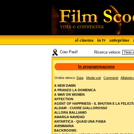
al cinema
in tv
anteprime
Ciao Paul!
Ricerca veloce:
In programmazione
Ordine elenco:
Data
Media voti
Commenti
Alfabetic
A NEW DAWN
A PRANZO LA DOMENICA
A WAR ON WOMEN
AFFECTION
AGENT OF HAPPINESS - IL BHUTAN E LA FELICIT
ALDAIR - CUORE GIALLOROSSO
ALLORA BALLIAMO
AMARGA NAVIDAD
ANTARTICA - QUASI UNA FIABA
AVEMMARIA
BACKROOMS