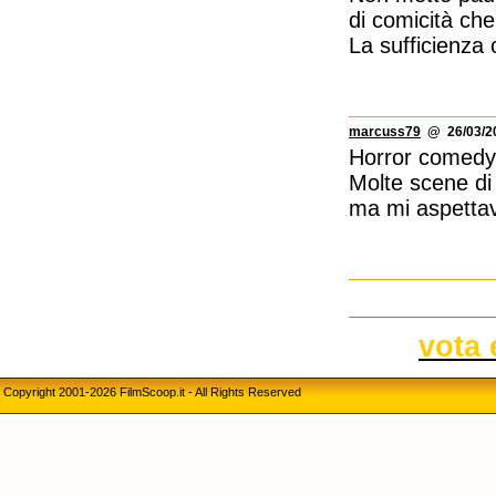
di comicità che
La sufficienza c
marcuss79
@ 26/03/20
Horror comedy 
Molte scene di
ma mi aspettav
vota 
Copyright 2001-2026 FilmScoop.it - All Rights Reserved