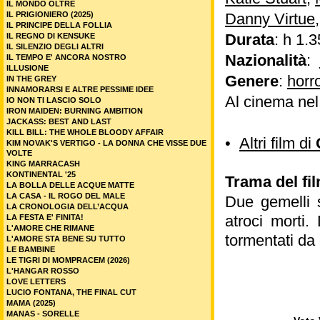
IL MONDO OLTRE
IL PRIGIONIERO (2025)
Danny Virtue
IL PRINCIPE DELLA FOLLIA
Durata
: h 1.3
IL REGNO DI KENSUKE
IL SILENZIO DEGLI ALTRI
Nazionalità
:
IL TEMPO E' ANCORA NOSTRO
ILLUSIONE
Genere
:
horr
IN THE GREY
INNAMORARSI E ALTRE PESSIME IDEE
Al cinema ne
IO NON TI LASCIO SOLO
IRON MAIDEN: BURNING AMBITION
JACKASS: BEST AND LAST
KILL BILL: THE WHOLE BLOODY AFFAIR
•
Altri film di
KIM NOVAK'S VERTIGO - LA DONNA CHE VISSE DUE
VOLTE
KING MARRACASH
KONTINENTAL '25
Trama del f
LA BOLLA DELLE ACQUE MATTE
LA CASA - IL ROGO DEL MALE
Due gemelli 
LA CRONOLOGIA DELL’ACQUA
atroci morti.
LA FESTA E' FINITA!
L'AMORE CHE RIMANE
tormentati da 
L'AMORE STA BENE SU TUTTO
LE BAMBINE
LE TIGRI DI MOMPRACEM (2026)
L'HANGAR ROSSO
LOVE LETTERS
LUCIO FONTANA, THE FINAL CUT
MAMA (2025)
MANAS - SORELLE