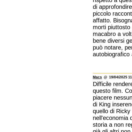
rispetto a ques
di approfondire
piccolo raccont
affatto. Bisog
morti piuttost
macabro a volt
bene diversi ge
può notare, pe
autobiografico a
Macs
@ 19/04/2025 11
Difficile rende
questo film. C
piacere nessuno
di King insere
quello di Ricky
nell'economia d
storia a non re
già gli altri no