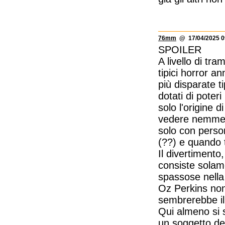
76mm
@ 17/04/2025 0
SPOILER
A livello di t
tipici horror a
più disparate t
dotati di poter
solo l'origine
vedere nemmeno
solo con person
(??) e quando 
Il divertimento
consiste solame
spassose nella
Oz Perkins non
sembrerebbe ill
Qui almeno si 
un soggetto del