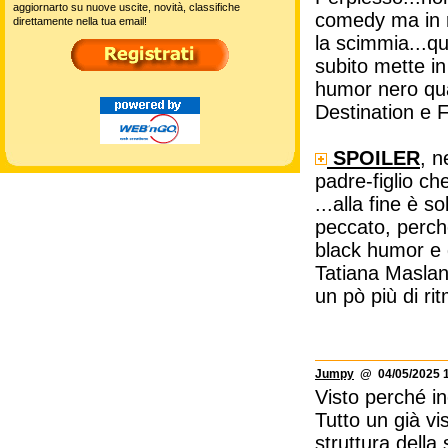
aggiornarto su nuove uscite, novità, classifiche
comedy ma in re
direttamente nella tua email!
la scimmia...qu
subito mette in
humor nero qua
Destination e 
SPOILER
, n
padre-figlio ch
...alla fine è
peccato, perch
black humor e 
Tatiana Maslan
un pò più di ri
Jumpy
@ 04/05/2025 1
Visto perché in
Tutto un già vis
struttura della 