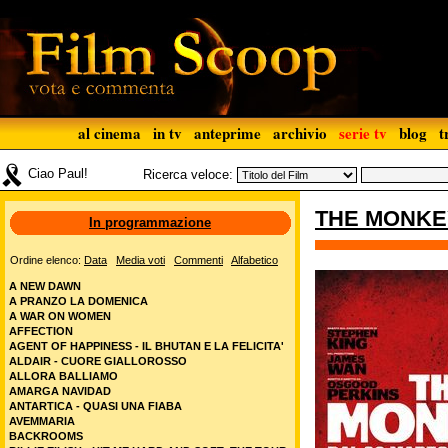
al cinema
in tv
anteprime
archivio
serie tv
blog
t
Ciao Paul!
Ricerca veloce:
THE MONKE
In programmazione
Ordine elenco:
Data
Media voti
Commenti
Alfabetico
A NEW DAWN
A PRANZO LA DOMENICA
A WAR ON WOMEN
AFFECTION
AGENT OF HAPPINESS - IL BHUTAN E LA FELICITA'
ALDAIR - CUORE GIALLOROSSO
ALLORA BALLIAMO
AMARGA NAVIDAD
ANTARTICA - QUASI UNA FIABA
AVEMMARIA
BACKROOMS