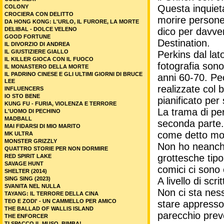
Questa inquiet
COLONY
CROCIERA CON DELITTO
morire persone 
DA HONG KONG: L'URLO, IL FURORE, LA MORTE
DELIBAL - DOLCE VELENO
dico per davver
GOOD FORTUNE
Destination.
IL DIVORZIO DI ANDREA
IL GIUSTIZIERE GIALLO
Perkins dal lat
IL KILLER GIOCA CON IL FUOCO
fotografia son
IL MONASTERO DELLA MORTE
IL PADRINO CINESE E GLI ULTIMI GIORNI DI BRUCE
anni 60-70. Pec
LEE
realizzate col
INFLUENCERS
IO STO BENE
pianificato per
KUNG FU - FURIA, VIOLENZA E TERRORE
La trama di per
L'UOMO DI PECHINO
MADBALL
seconda parte. I
MAI FIDARSI DI MIO MARITO
come detto mon
MK ULTRA
MONSTER GRIZZLY
Non ho neanche
QUATTRO STORIE PER NON DORMIRE
grottesche tipo
RED SPIRIT LAKE
SAVAGE HUNT
comici ci sono e
SHELTER (2014)
SING SING (2023)
A livello di sc
SVANITA NEL NULLA
Non ci sta nes
TAYANG: IL TERRORE DELLA CINA
TEO E ZODI' - UN CAMMELLO PER AMICO
stare appresso 
THE BALLAD OF WALLIS ISLAND
parecchio prev
THE ENFORCER
TI SPACCO IL MUSO, BIMBA!