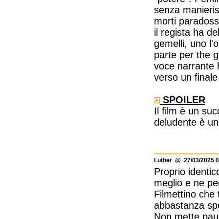
senza manieris
morti paradoss
il regista ha de
gemelli, uno l'
parte per the g
voce narrante h
verso un final
SPOILER
Il film è un s
deludente è un
Luther
@ 27/03/2025 0
Proprio identic
meglio e ne pe
Filmettino che
abbastanza spe
Non mette paur