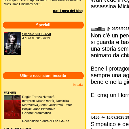
Miles Dale Chiamami col t...
assassina.Mic
tutti i post del blog
Speciali
camifilm
@ 03/08/2025
Speciale SHOKUZAI
Non c'è un per
A cura di
The Gaunt
si guarda e ba
una storia sem
animato da chi
Bene i protago
sempre una agg
Ultime recensioni inserite
bene e nella gi
in sala
FATHER
E' cmq un Horr
Regia: Tereza Nvotová
Interpreti: Milan Ondrík, Dominika
Moravkova, Anna Geislerová, Peter
Bebjak, Jana Bittnerova
Genere: drammatico
lo156
@ 16/07/2025 19
Recensione a cura di
The Gaunt
Simpatico e d
THE ORDER (2024)