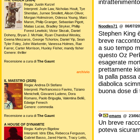
intrattenimento
Regia: Justin Kurzel
Interpreti: Jude Law, Nicholas Hoult, Tye
Sheridan, Jurnee Smollett, Alison Oliver,
Morgan Holmstrom, Odessa Young, Marc
Maron, Philip Granger, Sebastian Pigott,
Noodles71
@ 06/07/20
Matias Lucas, Bradley Stryker, Phillip
Forest Lewitski, Victor Slezak, Daniel
Stephen King è 
Doheny, Bryan J. McHale, Ryan Chandoul Wesley,
breve racconto 
Geena Meszaros, George Tchortov, Daniel Yip, Sean
Tyler Foley, John Warkentin, Vanessa Holmes, Rae
a suo tempo ma
Farrer, Carter Morrison, Huxley Fisher, mandy fisher
Genere: thriller
questo Oz Perk
esagerate morti
Recensione a cura di
The Gaunt
prettamente kin
archivio
la palla passa 
IL MAESTRO (2025)
diabolica scim
Regia: Andrea Di Stefano
Interpreti: Pierfrancesco Favino, Tiziano
buona dose di t
Menichelli, Giovanni Ludeno, Dora
Romano, Paolo Briguglia, Valentina Bellè,
Edwige Fenech
Genere: commedia
Recensione a cura di
The Gaunt
emans
@ 23/06/2
Un breve racco
A HOUSE OF DYNAMITE
poteva sicura
Regia: Kathryn Bigelow
Interpreti: Idris Elba, Rebecca Ferguson,
Gabriel Basso, Jared Harris, Tracy Letts,