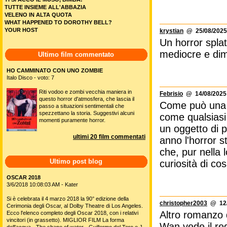
TUTTE INSIEME ALL'ABBAZIA
VELENO IN ALTA QUOTA
WHAT HAPPENED TO DOROTHY BELL?
YOUR HOST
krystian
@ 25/08/2025 
Un horror spla
mediocre e dim
Ultimo film commentato
HO CAMMINATO CON UNO ZOMBIE
Italo Disco - voto: 7
Riti vodoo e zombi vecchia maniera in
Febrisio
@ 14/08/2025 
questo horror d'atmosfera, che lascia il
Come può una s
passo a situazioni sentimentali che
spezzettano la storia. Suggestivi alcuni
come qualsiasi
momenti puramente horror.
un oggetto di p
ultimi 20 film commentati
anno l'horror s
che, pur nella 
Ultimo post blog
curiosità di co
OSCAR 2018
3/6/2018 10:08:03 AM - Kater
Si è celebrata il 4 marzo 2018 la 90° edizione della
christopher2003
@ 12/
Cerimonia degli Oscar, al Dolby Theatre di Los Angeles.
Altro romanzo 
Ecco l'elenco completo degli Oscar 2018, con i relativi
vincitori (in grassetto). MIGLIOR FILM La forma
Wan,vede il reg
dell'acqua - The shape of water - Guillermo del Toro e J.