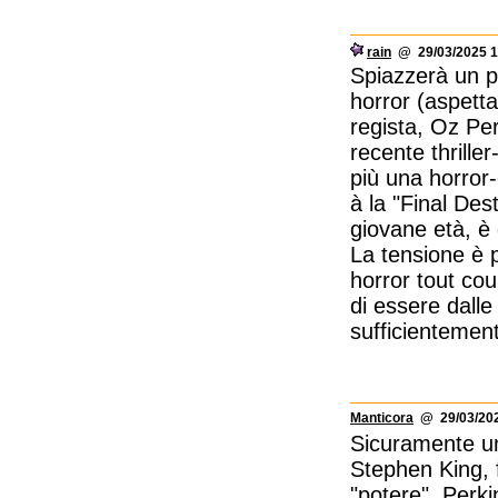
rain
@ 29/03/2025 1
Spiazzerà un p
horror (aspetta
regista, Oz Per
recente thrille
più una horror
à la "Final Dest
giovane età, è 
La tensione è 
horror tout co
di essere dall
sufficientemente
Manticora
@ 29/03/202
Sicuramente uno
Stephen King, f
"potere". Perk