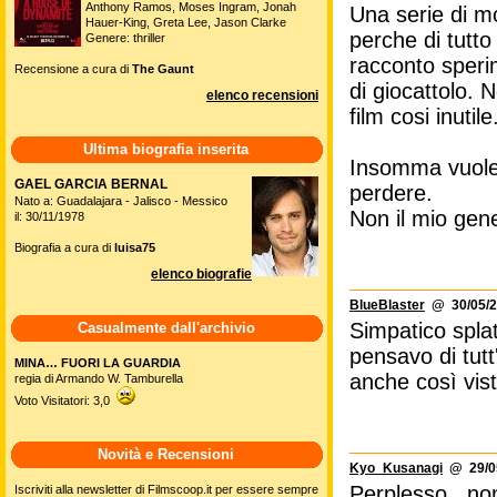
Anthony Ramos, Moses Ingram, Jonah
Una serie di mo
Hauer-King, Greta Lee, Jason Clarke
perche di tutto
Genere: thriller
racconto sperim
Recensione a cura di
The Gaunt
di giocattolo. 
elenco recensioni
film cosi inutile
Ultima biografia inserita
Insomma vuole 
GAEL GARCIA BERNAL
perdere.
Nato a: Guadalajara - Jalisco - Messico
Non il mio gen
il: 30/11/1978
Biografia a cura di
luisa75
elenco biografie
BlueBlaster
@ 30/05/2
Simpatico spla
Casualmente dall'archivio
pensavo di tut
MINA… FUORI LA GUARDIA
anche così vist
regia di Armando W. Tamburella
Voto Visitatori: 3,0
Novità e Recensioni
Kyo_Kusanagi
@ 29/05
Perplesso...no
Iscriviti alla newsletter di Filmscoop.it per essere sempre