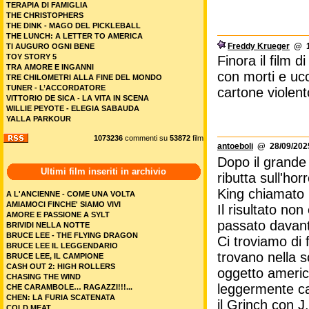
TERAPIA DI FAMIGLIA
THE CHRISTOPHERS
THE DINK - MAGO DEL PICKLEBALL
THE LUNCH: A LETTER TO AMERICA
Freddy Krueger
@ 13
TI AUGURO OGNI BENE
TOY STORY 5
Finora il film d
TRA AMORE E INGANNI
con morti e ucc
TRE CHILOMETRI ALLA FINE DEL MONDO
TUNER - L’ACCORDATORE
cartone violento
VITTORIO DE SICA - LA VITA IN SCENA
WILLIE PEYOTE - ELEGIA SABAUDA
YALLA PARKOUR
1073236
commenti su
53872
film
antoeboli
@ 28/09/2025
Dopo il grande 
Ultimi film inseriti in archivio
ributta sull'ho
King chiamato
A L'ANCIENNE - COME UNA VOLTA
AMIAMOCI FINCHE' SIAMO VIVI
Il risultato no
AMORE E PASSIONE A SYLT
passato davanti
BRIVIDI NELLA NOTTE
BRUCE LEE - THE FLYING DRAGON
Ci troviamo di 
BRUCE LEE IL LEGGENDARIO
trovano nella s
BRUCE LEE, IL CAMPIONE
CASH OUT 2: HIGH ROLLERS
oggetto america
CHASING THE WIND
leggermente ca
CHE CARAMBOLE… RAGAZZI!!!...
CHEN: LA FURIA SCATENATA
il Grinch con J
COLD MEAT