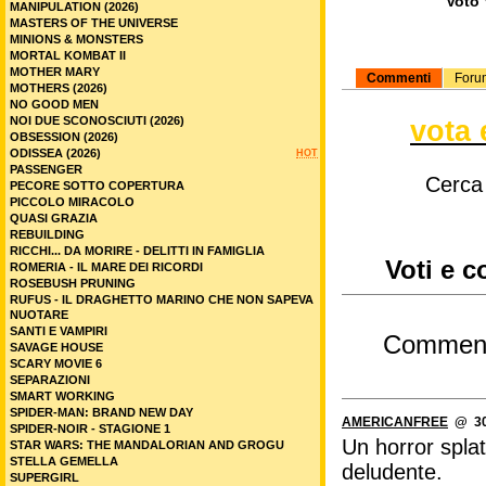
Voto 
MANIPULATION (2026)
MASTERS OF THE UNIVERSE
MINIONS & MONSTERS
MORTAL KOMBAT II
MOTHER MARY
Commenti
Foru
MOTHERS (2026)
NO GOOD MEN
NOI DUE SCONOSCIUTI (2026)
vota 
OBSESSION (2026)
ODISSEA (2026)
HOT
PASSENGER
Cerca
PECORE SOTTO COPERTURA
PICCOLO MIRACOLO
QUASI GRAZIA
REBUILDING
RICCHI... DA MORIRE - DELITTI IN FAMIGLIA
Voti e 
ROMERIA - IL MARE DEI RICORDI
ROSEBUSH PRUNING
RUFUS - IL DRAGHETTO MARINO CHE NON SAPEVA
NUOTARE
SANTI E VAMPIRI
Commen
SAVAGE HOUSE
SCARY MOVIE 6
SEPARAZIONI
SMART WORKING
SPIDER-MAN: BRAND NEW DAY
AMERICANFREE
@ 30/
SPIDER-NOIR - STAGIONE 1
Un horror splat
STAR WARS: THE MANDALORIAN AND GROGU
STELLA GEMELLA
deludente.
SUPERGIRL