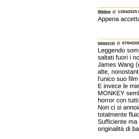
Wilding
@ 13/04/2025 
Appena accettab
topsecret
@ 07/04/202
Leggendo som
saltati fuori i 
James Wang (ch
alte, nonostant
l'unico suo f
E invece le mie
MONKEY sembra 
horror con tutti
Non ci si annoi
totalmente flui
Sufficiente ma
originalità di b