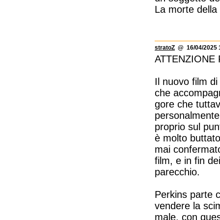
La morte della 
stratoZ
@ 16/04/2025 
ATTENZIONE 
Il nuovo film d
che accompagna
gore che tuttav
personalmente l
proprio sul punt
è molto buttato
mai confermato
film, e in fin 
parecchio.
Perkins parte c
vendere la sci
male, con quest