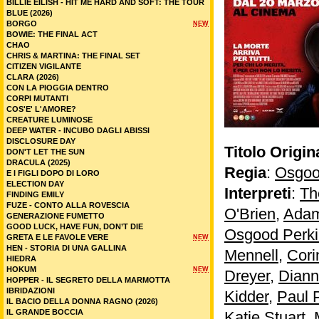
BILLIE EILISH - HIT ME HARD AND SOFT: THE TOUR
BLUE (2026)
BORGO
NEW
BOWIE: THE FINAL ACT
CHAO
CHRIS & MARTINA: THE FINAL SET
CITIZEN VIGILANTE
CLARA (2026)
CON LA PIOGGIA DENTRO
CORPI MUTANTI
COS'E' L'AMORE?
CREATURE LUMINOSE
DEEP WATER - INCUBO DAGLI ABISSI
DISCLOSURE DAY
Titolo Origin
DON'T LET THE SUN
DRACULA (2025)
Regia
:
Osgoo
E I FIGLI DOPO DI LORO
ELECTION DAY
Interpreti
:
Th
FINDING EMILY
FUZE - CONTO ALLA ROVESCIA
O'Brien
,
Adam
GENERAZIONE FUMETTO
GOOD LUCK, HAVE FUN, DON’T DIE
Osgood Perki
GRETA E LE FAVOLE VERE
NEW
HEN - STORIA DI UNA GALLINA
Mennell
,
Cori
HIEDRA
HOKUM
NEW
Dreyer
,
Dian
HOPPER - IL SEGRETO DELLA MARMOTTA
IBRIDAZIONI
Kidder
,
Paul 
IL BACIO DELLA DONNA RAGNO (2026)
IL GRANDE BOCCIA
Katie Stuart
,