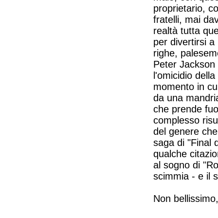
proprietario, c
fratelli, mai d
realtà tutta qu
per divertirsi 
righe, palesem
Peter Jackson d
l'omicidio della
momento in cui s
da una mandria 
che prende fuoc
complesso risul
del genere che
saga di "Final
qualche citazi
al sogno di "Ro
scimmia - e il 
Non bellissimo