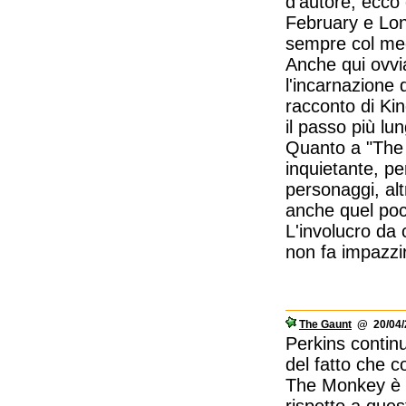
d'autore, ecco 
February e Long
sempre col med
Anche qui ovvi
l'incarnazione
racconto di Kin
il passo più lu
Quanto a "The 
inquietante, pe
personaggi, al
anche quel poc
L'involucro da
non fa impazzi
The Gaunt
@ 20/04/2
Perkins contin
del fatto che 
The Monkey è su