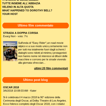
TUTTE INSIEME ALL'ABBAZIA
VELENO IN ALTA QUOTA
WHAT HAPPENED TO DOROTHY BELL?
YOUR HOST
Ultimo film commentato
STRADA A DOPPIA CORSIA
Evarg Nori - voto: 7½
Sull'onda di "Easy Rider",un road movie
atipico e a suo modo unico,certamente non
per tutti ma totalmente fuori dagli schemi.I
dialoghi sono ridotti al minimo,i protagonisti
non hanno nome nè interessi al difuori delle
macchine e corrono per le strade vivendo
alla giornata sfreccian...
ultimi 20 film commentati
Ultimo post blog
OSCAR 2018
3/6/2018 10:08:03 AM - Kater
Si è celebrata il 4 marzo 2018 la 90° edizione della
Cerimonia degli Oscar, al Dolby Theatre di Los Angeles.
Ecco l'elenco completo degli Oscar 2018, con i relativi