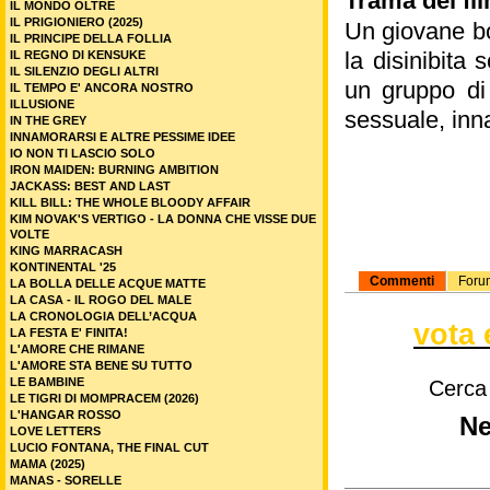
Trama del fi
IL MONDO OLTRE
IL PRIGIONIERO (2025)
Un giovane bor
IL PRINCIPE DELLA FOLLIA
la disinibita
IL REGNO DI KENSUKE
IL SILENZIO DEGLI ALTRI
un gruppo di 
IL TEMPO E' ANCORA NOSTRO
ILLUSIONE
sessuale, inn
IN THE GREY
INNAMORARSI E ALTRE PESSIME IDEE
IO NON TI LASCIO SOLO
IRON MAIDEN: BURNING AMBITION
JACKASS: BEST AND LAST
KILL BILL: THE WHOLE BLOODY AFFAIR
KIM NOVAK'S VERTIGO - LA DONNA CHE VISSE DUE
VOLTE
KING MARRACASH
KONTINENTAL '25
Commenti
Foru
LA BOLLA DELLE ACQUE MATTE
LA CASA - IL ROGO DEL MALE
LA CRONOLOGIA DELL’ACQUA
vota 
LA FESTA E' FINITA!
L'AMORE CHE RIMANE
L'AMORE STA BENE SU TUTTO
LE BAMBINE
Cerca
LE TIGRI DI MOMPRACEM (2026)
L'HANGAR ROSSO
Ne
LOVE LETTERS
LUCIO FONTANA, THE FINAL CUT
MAMA (2025)
MANAS - SORELLE