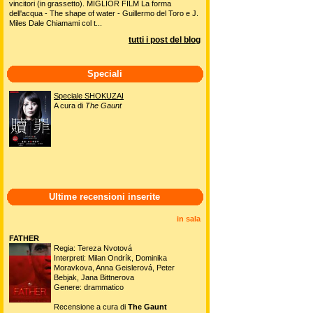
vincitori (in grassetto). MIGLIOR FILM La forma
dell'acqua - The shape of water - Guillermo del Toro e J.
Miles Dale Chiamami col t...
tutti i post del blog
Speciali
Speciale SHOKUZAI
A cura di
The Gaunt
Ultime recensioni inserite
in sala
FATHER
Regia: Tereza Nvotová
Interpreti: Milan Ondrík, Dominika
Moravkova, Anna Geislerová, Peter
Bebjak, Jana Bittnerova
Genere: drammatico
Recensione a cura di
The Gaunt