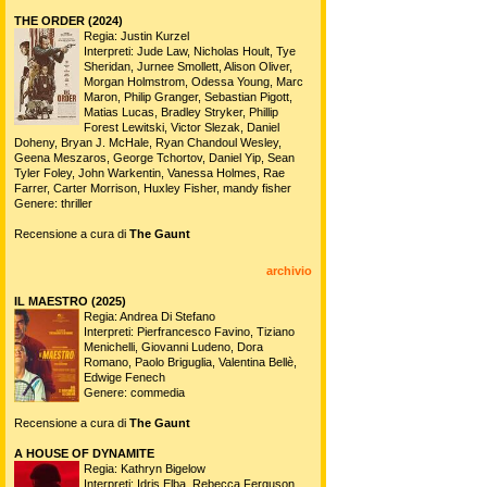
THE ORDER (2024)
Regia: Justin Kurzel
Interpreti: Jude Law, Nicholas Hoult, Tye
Sheridan, Jurnee Smollett, Alison Oliver,
Morgan Holmstrom, Odessa Young, Marc
Maron, Philip Granger, Sebastian Pigott,
Matias Lucas, Bradley Stryker, Phillip
Forest Lewitski, Victor Slezak, Daniel
Doheny, Bryan J. McHale, Ryan Chandoul Wesley,
Geena Meszaros, George Tchortov, Daniel Yip, Sean
Tyler Foley, John Warkentin, Vanessa Holmes, Rae
Farrer, Carter Morrison, Huxley Fisher, mandy fisher
Genere: thriller
Recensione a cura di
The Gaunt
archivio
IL MAESTRO (2025)
Regia: Andrea Di Stefano
Interpreti: Pierfrancesco Favino, Tiziano
Menichelli, Giovanni Ludeno, Dora
Romano, Paolo Briguglia, Valentina Bellè,
Edwige Fenech
Genere: commedia
Recensione a cura di
The Gaunt
A HOUSE OF DYNAMITE
Regia: Kathryn Bigelow
Interpreti: Idris Elba, Rebecca Ferguson,