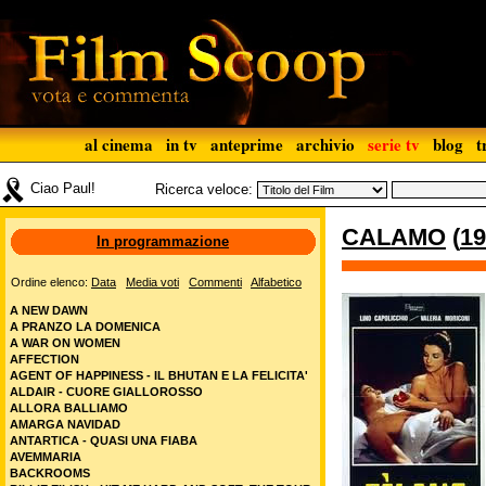
al cinema
in tv
anteprime
archivio
serie tv
blog
t
Ciao Paul!
Ricerca veloce:
CALAMO
(
19
In programmazione
Ordine elenco:
Data
Media voti
Commenti
Alfabetico
A NEW DAWN
A PRANZO LA DOMENICA
A WAR ON WOMEN
AFFECTION
AGENT OF HAPPINESS - IL BHUTAN E LA FELICITA'
ALDAIR - CUORE GIALLOROSSO
ALLORA BALLIAMO
AMARGA NAVIDAD
ANTARTICA - QUASI UNA FIABA
AVEMMARIA
BACKROOMS