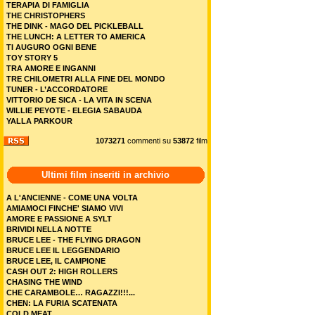
TERAPIA DI FAMIGLIA
THE CHRISTOPHERS
THE DINK - MAGO DEL PICKLEBALL
THE LUNCH: A LETTER TO AMERICA
TI AUGURO OGNI BENE
TOY STORY 5
TRA AMORE E INGANNI
TRE CHILOMETRI ALLA FINE DEL MONDO
TUNER - L’ACCORDATORE
VITTORIO DE SICA - LA VITA IN SCENA
WILLIE PEYOTE - ELEGIA SABAUDA
YALLA PARKOUR
1073271
commenti su
53872
film
Ultimi film inseriti in archivio
A L'ANCIENNE - COME UNA VOLTA
AMIAMOCI FINCHE' SIAMO VIVI
AMORE E PASSIONE A SYLT
BRIVIDI NELLA NOTTE
BRUCE LEE - THE FLYING DRAGON
BRUCE LEE IL LEGGENDARIO
BRUCE LEE, IL CAMPIONE
CASH OUT 2: HIGH ROLLERS
CHASING THE WIND
CHE CARAMBOLE… RAGAZZI!!!...
CHEN: LA FURIA SCATENATA
COLD MEAT