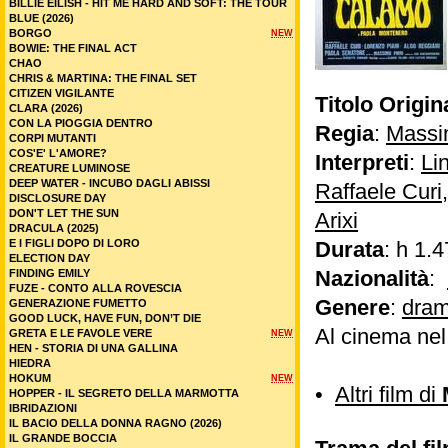
BILLIE EILISH - HIT ME HARD AND SOFT: THE TOUR
BLUE (2026)
BORGO
NEW
BOWIE: THE FINAL ACT
CHAO
CHRIS & MARTINA: THE FINAL SET
CITIZEN VIGILANTE
Titolo Origin
CLARA (2026)
CON LA PIOGGIA DENTRO
Regia
:
Massim
CORPI MUTANTI
COS'E' L'AMORE?
Interpreti
:
Li
CREATURE LUMINOSE
DEEP WATER - INCUBO DAGLI ABISSI
Raffaele Curi
DISCLOSURE DAY
DON'T LET THE SUN
Arixi
DRACULA (2025)
E I FIGLI DOPO DI LORO
Durata
: h 1.4
ELECTION DAY
Nazionalità
:
FINDING EMILY
FUZE - CONTO ALLA ROVESCIA
Genere
:
dram
GENERAZIONE FUMETTO
GOOD LUCK, HAVE FUN, DON’T DIE
Al cinema ne
GRETA E LE FAVOLE VERE
NEW
HEN - STORIA DI UNA GALLINA
HIEDRA
HOKUM
NEW
•
Altri film di
HOPPER - IL SEGRETO DELLA MARMOTTA
IBRIDAZIONI
IL BACIO DELLA DONNA RAGNO (2026)
IL GRANDE BOCCIA