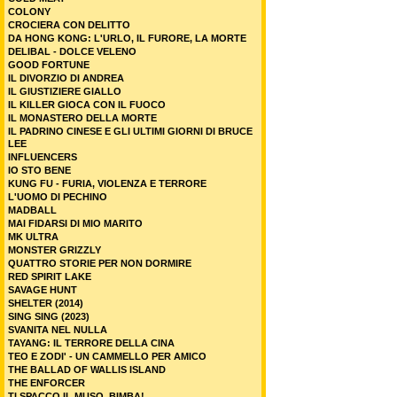
COLONY
CROCIERA CON DELITTO
DA HONG KONG: L'URLO, IL FURORE, LA MORTE
DELIBAL - DOLCE VELENO
GOOD FORTUNE
IL DIVORZIO DI ANDREA
IL GIUSTIZIERE GIALLO
IL KILLER GIOCA CON IL FUOCO
IL MONASTERO DELLA MORTE
IL PADRINO CINESE E GLI ULTIMI GIORNI DI BRUCE
LEE
INFLUENCERS
IO STO BENE
KUNG FU - FURIA, VIOLENZA E TERRORE
L'UOMO DI PECHINO
MADBALL
MAI FIDARSI DI MIO MARITO
MK ULTRA
MONSTER GRIZZLY
QUATTRO STORIE PER NON DORMIRE
RED SPIRIT LAKE
SAVAGE HUNT
SHELTER (2014)
SING SING (2023)
SVANITA NEL NULLA
TAYANG: IL TERRORE DELLA CINA
TEO E ZODI' - UN CAMMELLO PER AMICO
THE BALLAD OF WALLIS ISLAND
THE ENFORCER
TI SPACCO IL MUSO, BIMBA!