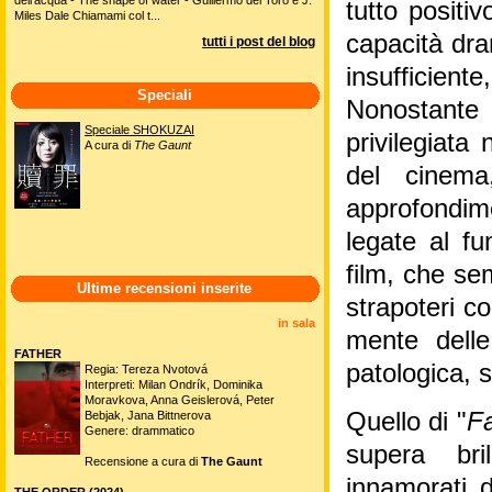
tutto positiv
Miles Dale Chiamami col t...
capacità dra
tutti i post del blog
insufficient
Speciali
Nonostante 
Speciale SHOKUZAI
privilegiata 
A cura di
The Gaunt
del cinema
approfondime
legate al fu
film, che se
Ultime recensioni inserite
strapoteri c
in sala
mente dell
FATHER
patologica, 
Regia: Tereza Nvotová
Interpreti: Milan Ondrík, Dominika
Moravkova, Anna Geislerová, Peter
Quello di "
Fa
Bebjak, Jana Bittnerova
Genere: drammatico
supera bri
Recensione a cura di
The Gaunt
innamorati d
THE ORDER (2024)