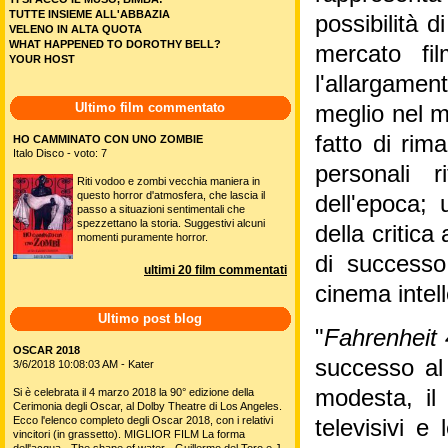
TUTTE INSIEME ALL'ABBAZIA
possibilità d
VELENO IN ALTA QUOTA
WHAT HAPPENED TO DOROTHY BELL?
mercato fil
YOUR HOST
l'allargame
Ultimo film commentato
meglio nel m
fatto di rim
HO CAMMINATO CON UNO ZOMBIE
Italo Disco - voto: 7
personali ri
Riti vodoo e zombi vecchia maniera in
questo horror d'atmosfera, che lascia il
dell'epoca;
passo a situazioni sentimentali che
spezzettano la storia. Suggestivi alcuni
della critica
momenti puramente horror.
di successo
ultimi 20 film commentati
cinema intell
Ultimo post blog
"
Fahrenheit
OSCAR 2018
successo al 
3/6/2018 10:08:03 AM - Kater
modesta, il 
Si è celebrata il 4 marzo 2018 la 90° edizione della
Cerimonia degli Oscar, al Dolby Theatre di Los Angeles.
Ecco l'elenco completo degli Oscar 2018, con i relativi
televisivi e
vincitori (in grassetto). MIGLIOR FILM La forma
dell'acqua - The shape of water - Guillermo del Toro e J.