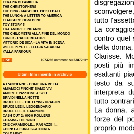
disgregazion
TERAPIA DI FAMIGLIA
THE CHRISTOPHERS
sconvolgere, 
THE DINK - MAGO DEL PICKLEBALL
THE LUNCH: A LETTER TO AMERICA
tutto l'asset
TI AUGURO OGNI BENE
TOY STORY 5
La coraggios
TRA AMORE E INGANNI
TRE CHILOMETRI ALLA FINE DEL MONDO
contro quel
TUNER - L’ACCORDATORE
VITTORIO DE SICA - LA VITA IN SCENA
della donna,
WILLIE PEYOTE - ELEGIA SABAUDA
YALLA PARKOUR
Clarisse. M
1073236
commenti su
53872
film
posti più i
esaltanti pi
Ultimi film inseriti in archivio
testo da su
A L'ANCIENNE - COME UNA VOLTA
AMIAMOCI FINCHE' SIAMO VIVI
interpreta 
AMORE E PASSIONE A SYLT
BRIVIDI NELLA NOTTE
tutto contrar
BRUCE LEE - THE FLYING DRAGON
BRUCE LEE IL LEGGENDARIO
La donna, a
BRUCE LEE, IL CAMPIONE
CASH OUT 2: HIGH ROLLERS
forze del po
CHASING THE WIND
CHE CARAMBOLE… RAGAZZI!!!...
proprio modo
CHEN: LA FURIA SCATENATA
COLD MEAT