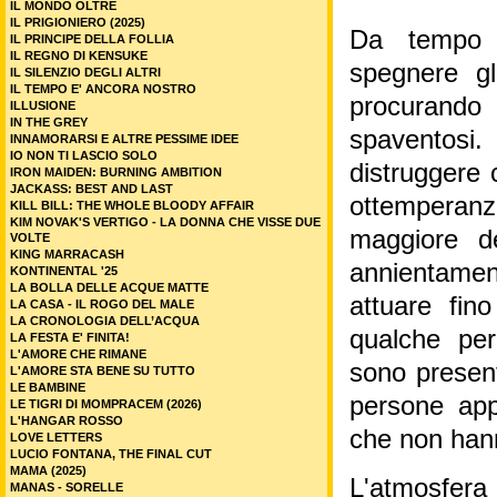
IL MONDO OLTRE
IL PRIGIONIERO (2025)
Da tempo a
IL PRINCIPE DELLA FOLLIA
IL REGNO DI KENSUKE
spegnere gl
IL SILENZIO DEGLI ALTRI
IL TEMPO E' ANCORA NOSTRO
procurando 
ILLUSIONE
IN THE GREY
spaventosi.
INNAMORARSI E ALTRE PESSIME IDEE
IO NON TI LASCIO SOLO
distruggere c
IRON MAIDEN: BURNING AMBITION
JACKASS: BEST AND LAST
ottemperanza
KILL BILL: THE WHOLE BLOODY AFFAIR
KIM NOVAK'S VERTIGO - LA DONNA CHE VISSE DUE
maggiore d
VOLTE
KING MARRACASH
annientame
KONTINENTAL '25
LA BOLLA DELLE ACQUE MATTE
attuare fin
LA CASA - IL ROGO DEL MALE
LA CRONOLOGIA DELL’ACQUA
qualche per
LA FESTA E' FINITA!
L'AMORE CHE RIMANE
sono present
L'AMORE STA BENE SU TUTTO
LE BAMBINE
persone appa
LE TIGRI DI MOMPRACEM (2026)
L'HANGAR ROSSO
che non hann
LOVE LETTERS
LUCIO FONTANA, THE FINAL CUT
MAMA (2025)
L'atmosfera
MANAS - SORELLE