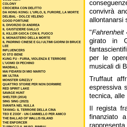
conseguenze
COLONY
CROCIERA CON DELITTO
convivrà an
DA HONG KONG: L'URLO, IL FURORE, LA MORTE
DELIBAL - DOLCE VELENO
allontanarsi
GOOD FORTUNE
IL DIVORZIO DI ANDREA
IL GIUSTIZIERE GIALLO
"
Fahrenheit
IL KILLER GIOCA CON IL FUOCO
IL MONASTERO DELLA MORTE
girato in 
IL PADRINO CINESE E GLI ULTIMI GIORNI DI BRUCE
LEE
fantascientif
INFLUENCERS
IO STO BENE
per le opere
KUNG FU - FURIA, VIOLENZA E TERRORE
L'UOMO DI PECHINO
musicali di
MADBALL
MAI FIDARSI DI MIO MARITO
MK ULTRA
Truffaut af
MONSTER GRIZZLY
QUATTRO STORIE PER NON DORMIRE
espressiva s
RED SPIRIT LAKE
SAVAGE HUNT
tecnica, alle
SHELTER (2014)
SING SING (2023)
SVANITA NEL NULLA
Il regista f
TAYANG: IL TERRORE DELLA CINA
TEO E ZODI' - UN CAMMELLO PER AMICO
finanziato 
THE BALLAD OF WALLIS ISLAND
THE ENFORCER
rappresenta
TI SPACCO IL MUSO, BIMBA!