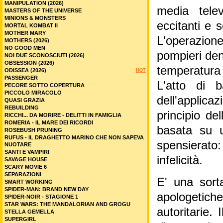
MANIPULATION (2026)
media telev
MASTERS OF THE UNIVERSE
MINIONS & MONSTERS
eccitanti e 
MORTAL KOMBAT II
MOTHER MARY
L'operazione
MOTHERS (2026)
NO GOOD MEN
pompieri de
NOI DUE SCONOSCIUTI (2026)
OBSESSION (2026)
temperatura 
ODISSEA (2026)
HOT
PASSENGER
L'atto di 
PECORE SOTTO COPERTURA
PICCOLO MIRACOLO
dell'applica
QUASI GRAZIA
REBUILDING
principio de
RICCHI... DA MORIRE - DELITTI IN FAMIGLIA
ROMERIA - IL MARE DEI RICORDI
basata su u
ROSEBUSH PRUNING
RUFUS - IL DRAGHETTO MARINO CHE NON SAPEVA
spensierato
NUOTARE
SANTI E VAMPIRI
infelicità.
SAVAGE HOUSE
SCARY MOVIE 6
SEPARAZIONI
E' una sorta
SMART WORKING
SPIDER-MAN: BRAND NEW DAY
apologetich
SPIDER-NOIR - STAGIONE 1
STAR WARS: THE MANDALORIAN AND GROGU
autoritarie. 
STELLA GEMELLA
SUPERGIRL