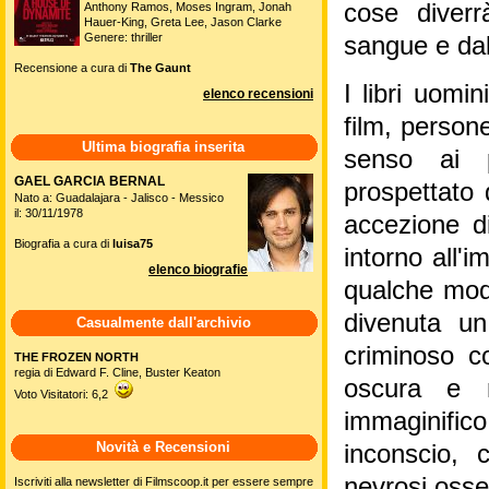
cose diverr
Anthony Ramos, Moses Ingram, Jonah
Hauer-King, Greta Lee, Jason Clarke
Genere: thriller
sangue e dal
Recensione a cura di
The Gaunt
I libri uomi
elenco recensioni
film, person
Ultima biografia inserita
senso ai p
GAEL GARCIA BERNAL
prospettato 
Nato a: Guadalajara - Jalisco - Messico
il: 30/11/1978
accezione di 
Biografia a cura di
luisa75
intorno all'
elenco biografie
qualche mod
divenuta un
Casualmente dall'archivio
criminoso c
THE FROZEN NORTH
regia di Edward F. Cline, Buster Keaton
oscura e n
Voto Visitatori: 6,2
immaginifico 
Novità e Recensioni
inconscio, 
nevrosi osse
Iscriviti alla newsletter di Filmscoop.it per essere sempre