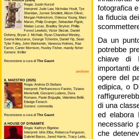
Regia: Justin Kurzel
fotografica 
Interpreti: Jude Law, Nicholas Hoult, Tye
Sheridan, Jurnee Smollett, Alison Oliver,
la fiducia de
Morgan Holmstrom, Odessa Young, Marc
Maron, Philip Granger, Sebastian Pigott,
scommettere 
Matias Lucas, Bradley Stryker, Phillip
Forest Lewitski, Victor Slezak, Daniel
Doheny, Bryan J. McHale, Ryan Chandoul Wesley,
Da un punto 
Geena Meszaros, George Tchortov, Daniel Yip, Sean
Tyler Foley, John Warkentin, Vanessa Holmes, Rae
potrebbe pre
Farrer, Carter Morrison, Huxley Fisher, mandy fisher
Genere: thriller
chiave di 
Recensione a cura di
The Gaunt
importanti de
archivio
opere del pa
IL MAESTRO (2025)
Regia: Andrea Di Stefano
edipica, o D
Interpreti: Pierfrancesco Favino, Tiziano
Menichelli, Giovanni Ludeno, Dora
raffigurerebb
Romano, Paolo Briguglia, Valentina Bellè,
Edwige Fenech
di una class
Genere: commedia
ed elabora 
Recensione a cura di
The Gaunt
necessario p
A HOUSE OF DYNAMITE
Regia: Kathryn Bigelow
che detenev
Interpreti: Idris Elba, Rebecca Ferguson,
Gabriel Basso, Jared Harris, Tracy Letts,