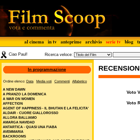
al cinema
in tv
anteprime
archivio
serie tv
blog
t
Ciao Paul!
Ricerca veloce:
RECENSIO
In programmazione
Ordine elenco:
Data
Media voti
Commenti
Alfabetico
A NEW DAWN
Voto V
A PRANZO LA DOMENICA
A WAR ON WOMEN
Voto 
AFFECTION
AGENT OF HAPPINESS - IL BHUTAN E LA FELICITA'
ALDAIR - CUORE GIALLOROSSO
ALLORA BALLIAMO
AMARGA NAVIDAD
ANTARTICA - QUASI UNA FIABA
AVEMMARIA
BACKROOMS