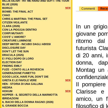
BILLIE EILISH - HIT ME HARD AND SOFT: THE TOUR
BLUE (2026)
BORGO
NEW
Commenti
Rece
BOWIE: THE FINAL ACT
CHAO
CHRIS & MARTINA: THE FINAL SET
CITIZEN VIGILANTE
In un grigio
CLARA (2026)
CON LA PIOGGIA DENTRO
giovane pom
CORPI MUTANTI
COS'E' L'AMORE?
ritorno da
CREATURE LUMINOSE
DEEP WATER - INCUBO DAGLI ABISSI
futurista Cla
DISCLOSURE DAY
DON'T LET THE SUN
di 20 anni, 
DRACULA (2025)
E I FIGLI DOPO DI LORO
donna, dap
ELECTION DAY
FINDING EMILY
Montag un a
FUZE - CONTO ALLA ROVESCIA
GENERAZIONE FUMETTO
confidenzia
GOOD LUCK, HAVE FUN, DON’T DIE
GRETA E LE FAVOLE VERE
NEW
Il pompiere
HEN - STORIA DI UNA GALLINA
HIEDRA
Clarisse e 
HOKUM
NEW
HOPPER - IL SEGRETO DELLA MARMOTTA
amico, un f
IBRIDAZIONI
IL BACIO DELLA DONNA RAGNO (2026)
filosofico di l
IL GRANDE BOCCIA