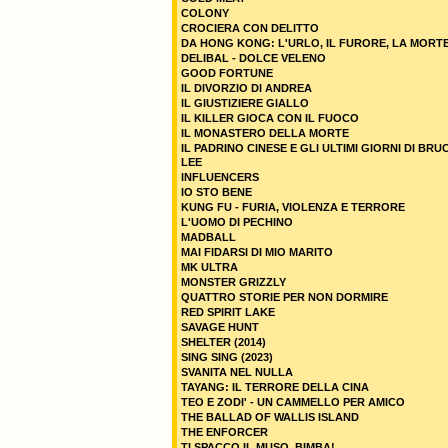
COLONY
CROCIERA CON DELITTO
DA HONG KONG: L'URLO, IL FURORE, LA MORT
DELIBAL - DOLCE VELENO
GOOD FORTUNE
IL DIVORZIO DI ANDREA
IL GIUSTIZIERE GIALLO
IL KILLER GIOCA CON IL FUOCO
IL MONASTERO DELLA MORTE
IL PADRINO CINESE E GLI ULTIMI GIORNI DI BRU
LEE
INFLUENCERS
IO STO BENE
KUNG FU - FURIA, VIOLENZA E TERRORE
L'UOMO DI PECHINO
MADBALL
MAI FIDARSI DI MIO MARITO
MK ULTRA
MONSTER GRIZZLY
QUATTRO STORIE PER NON DORMIRE
RED SPIRIT LAKE
SAVAGE HUNT
SHELTER (2014)
SING SING (2023)
SVANITA NEL NULLA
TAYANG: IL TERRORE DELLA CINA
TEO E ZODI' - UN CAMMELLO PER AMICO
THE BALLAD OF WALLIS ISLAND
THE ENFORCER
TI SPACCO IL MUSO, BIMBA!