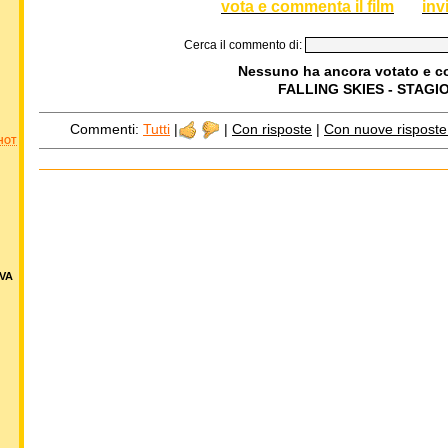
vota e commenta il film
inv
Cerca il commento di:
Nessuno ha ancora votato e 
FALLING SKIES - STAGI
Commenti:
Tutti
|
|
Con risposte
|
Con nuove risposte d
HOT
VA