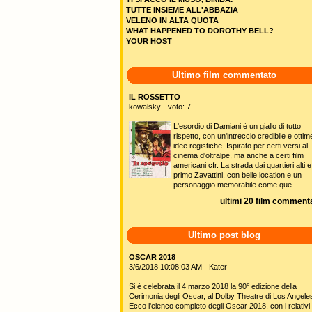
TUTTE INSIEME ALL'ABBAZIA
VELENO IN ALTA QUOTA
WHAT HAPPENED TO DOROTHY BELL?
YOUR HOST
Ultimo film commentato
IL ROSSETTO
kowalsky - voto: 7
L'esordio di Damiani è un giallo di tutto
rispetto, con un'intreccio credibile e ottim
idee registiche. Ispirato per certi versi al
cinema d'oltralpe, ma anche a certi film
americani cfr. La strada dai quartieri alti e
primo Zavattini, con belle location e un
personaggio memorabile come que...
ultimi 20 film commenta
Ultimo post blog
OSCAR 2018
3/6/2018 10:08:03 AM - Kater
Si è celebrata il 4 marzo 2018 la 90° edizione della
Cerimonia degli Oscar, al Dolby Theatre di Los Angele
Ecco l'elenco completo degli Oscar 2018, con i relativi