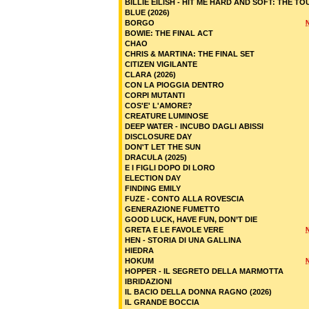
BILLIE EILISH - HIT ME HARD AND SOFT: THE TO
BLUE (2026)
BORGO
BOWIE: THE FINAL ACT
CHAO
CHRIS & MARTINA: THE FINAL SET
CITIZEN VIGILANTE
CLARA (2026)
CON LA PIOGGIA DENTRO
CORPI MUTANTI
COS'E' L'AMORE?
CREATURE LUMINOSE
DEEP WATER - INCUBO DAGLI ABISSI
DISCLOSURE DAY
DON'T LET THE SUN
DRACULA (2025)
E I FIGLI DOPO DI LORO
ELECTION DAY
FINDING EMILY
FUZE - CONTO ALLA ROVESCIA
GENERAZIONE FUMETTO
GOOD LUCK, HAVE FUN, DON’T DIE
GRETA E LE FAVOLE VERE
HEN - STORIA DI UNA GALLINA
HIEDRA
HOKUM
HOPPER - IL SEGRETO DELLA MARMOTTA
IBRIDAZIONI
IL BACIO DELLA DONNA RAGNO (2026)
IL GRANDE BOCCIA