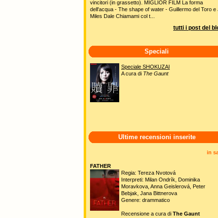
vincitori (in grassetto). MIGLIOR FILM La forma
dell'acqua - The shape of water - Guillermo del Toro e 
Miles Dale Chiamami col t...
tutti i post del b
Speciali
Speciale SHOKUZAI
A cura di
The Gaunt
Ultime recensioni inserite
in s
FATHER
Regia: Tereza Nvotová
Interpreti: Milan Ondrík, Dominika
Moravkova, Anna Geislerová, Peter
Bebjak, Jana Bittnerova
Genere: drammatico
Recensione a cura di
The Gaunt