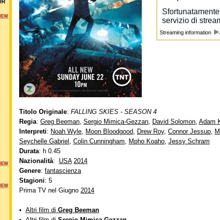
UR
NEW
Streaming information
Titolo Originale
:
FALLING SKIES - SEASON 4
Regia
:
Greg Beeman
,
Sergio Mimica-Gezzan
,
David Solomon
,
Adam 
Interpreti
:
Noah Wyle
,
Moon Bloodgood
,
Drew Roy
,
Connor Jessup
,
M
Seychelle Gabriel
,
Colin Cunningham
,
Mpho Koaho
,
Jessy Schram
Durata
: h 0.45
Nazionalità
:
USA
2014
NEW
Genere
:
fantascienza
Stagioni
: 5
NEW
Prima TV nel Giugno
2014
•
Altri film di
Greg Beeman
•
Altri film di
Sergio Mimica-Gezzan