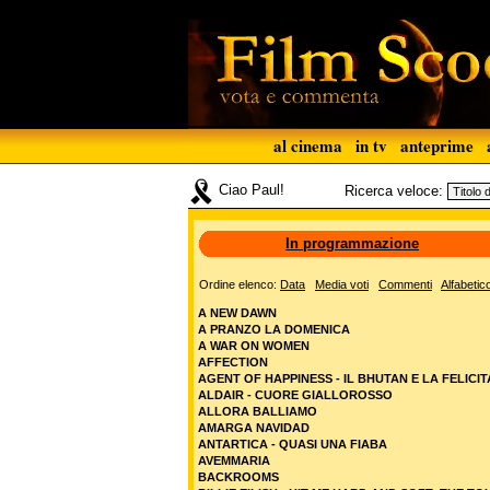
al cinema
in tv
anteprime
Ciao Paul!
Ricerca veloce:
In programmazione
Ordine elenco:
Data
Media voti
Commenti
Alfabetic
A NEW DAWN
A PRANZO LA DOMENICA
A WAR ON WOMEN
AFFECTION
AGENT OF HAPPINESS - IL BHUTAN E LA FELICIT
ALDAIR - CUORE GIALLOROSSO
ALLORA BALLIAMO
AMARGA NAVIDAD
ANTARTICA - QUASI UNA FIABA
AVEMMARIA
BACKROOMS