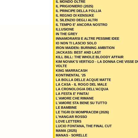
IL MONDO OLTRE
IL PRIGIONIERO (2025)
IL PRINCIPE DELLA FOLLIA
IL REGNO DI KENSUKE
IL SILENZIO DEGLI ALTRI
IL TEMPO E' ANCORA NOSTRO
ILLUSIONE
IN THE GREY
INNAMORARSI E ALTRE PESSIME IDEE
IO NON TI LASCIO SOLO
IRON MAIDEN: BURNING AMBITION
JACKASS: BEST AND LAST
KILL BILL: THE WHOLE BLOODY AFFAIR
KIM NOVAK'S VERTIGO - LA DONNA CHE VISSE 
VOLTE
KING MARRACASH
KONTINENTAL '25
LA BOLLA DELLE ACQUE MATTE
LA CASA - IL ROGO DEL MALE
LA CRONOLOGIA DELL’ACQUA
LA FESTA E' FINITA!
L'AMORE CHE RIMANE
L'AMORE STA BENE SU TUTTO
LE BAMBINE
LE TIGRI DI MOMPRACEM (2026)
L'HANGAR ROSSO
LOVE LETTERS
LUCIO FONTANA, THE FINAL CUT
MAMA (2025)
MANAS - SORELLE