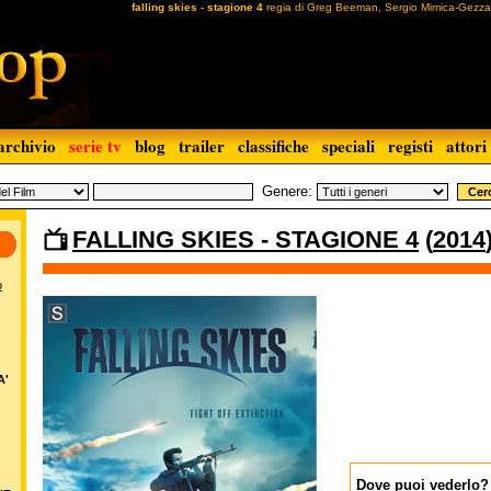
falling skies - stagione 4
regia di Greg Beeman, Sergio Mimica-Gezz
archivio
serie tv
blog
trailer
classifiche
speciali
registi
attori
Genere:
FALLING SKIES - STAGIONE 4
(
2014
o
A'
Dove puoi vederlo?