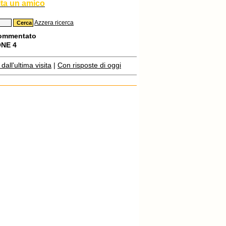
ita un amico
Azzera ricerca
commentato
ONE 4
all'ultima visita
|
Con risposte di oggi