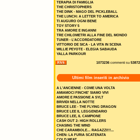
TERAPIA DI FAMIGLIA
THE CHRISTOPHERS
THE DINK - MAGO DEL PICKLEBALL
THE LUNCH: A LETTER TO AMERICA
TI AUGURO OGNI BENE
TOY STORY 5
TRA AMORE E INGANNI
TRE CHILOMETRI ALLA FINE DEL MONDO
TUNER - L’ACCORDATORE
VITTORIO DE SICA - LA VITA IN SCENA
WILLIE PEYOTE - ELEGIA SABAUDA
YALLA PARKOUR
1073236
commenti su
53872
Ultimi film inseriti in archivio
A L'ANCIENNE - COME UNA VOLTA
AMIAMOCI FINCHE' SIAMO VIVI
AMORE E PASSIONE A SYLT
BRIVIDI NELLA NOTTE
BRUCE LEE - THE FLYING DRAGON
BRUCE LEE IL LEGGENDARIO
BRUCE LEE, IL CAMPIONE
CASH OUT 2: HIGH ROLLERS
CHASING THE WIND
CHE CARAMBOLE… RAGAZZI!!!...
CHEN: LA FURIA SCATENATA
COLD MEAT